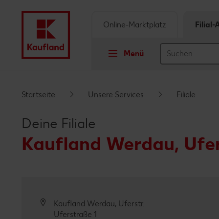
Online-Marktplatz
Filial
Menü
Springe zu
Startseite
Unsere Services
Filiale
Hauptinhalt
Deine Filiale
Footer
Kaufland Werdau, Ufer
Schwebender Seitenbereich
Kaufland Werdau, Uferstr.
Uferstraße 1