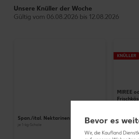
Unsere Knüller der Woche
Gültig vom 06.08.2026 bis 12.08.2026
KNÜLLER
MIREE o
Frischkä
je 135 - 200
(1 kg = 4.95 
Bevor es weit
Span./ital. Nektarinen
je 1-kg-Schale
Wir, die Kaufland Dienst