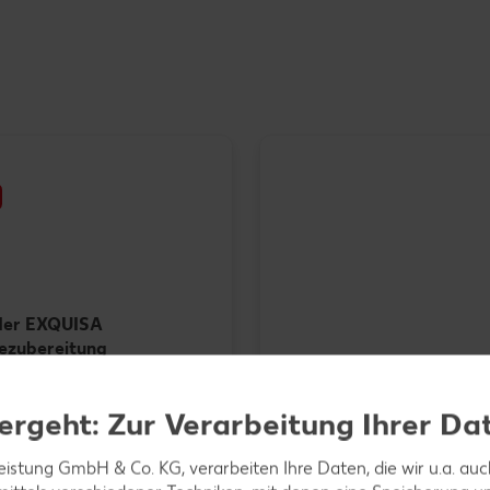
der EXQUISA
sezubereitung
-g-Packg.
Ital. Mini-Wassermelone, l
- 7.34)
je Stück
ergeht: Zur Verarbeitung Ihrer Da
leistung GmbH & Co. KG, verarbeiten Ihre Daten, die wir u.a. au