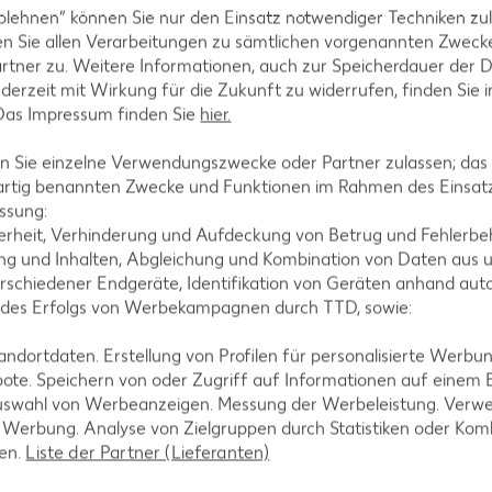
blehnen“ können Sie nur den Einsatz notwendiger Techniken zul
n Sie allen Verarbeitungen zu sämtlichen vorgenannten Zweck
rtner zu. Weitere Informationen, auch zur Speicherdauer der 
jederzeit mit Wirkung für die Zukunft zu widerrufen, finden Sie 
 Das Impressum finden Sie
hier.
 Sie einzelne Verwendungszwecke oder Partner zulassen; das g
artig benannten Zwecke und Funktionen im Rahmen des Einsatz
ssung:
erheit, Verhinderung und Aufdeckung von Betrug und Fehlerbeh
g und Inhalten, Abgleichung und Kombination von Daten aus u
rschiedener Endgeräte, Identifikation von Geräten anhand aut
 des Erfolgs von Werbekampagnen durch TTD, sowie:
dortdaten. Erstellung von Profilen für personalisierte Werbu
ote. Speichern von oder Zugriff auf Informationen auf einem
uswahl von Werbeanzeigen. Messung der Werbeleistung. Verwe
r Werbung. Analyse von Zielgruppen durch Statistiken oder Ko
len.
Liste der Partner (Lieferanten)