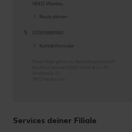
08412 Werdau
Route planen
03761/8881980
Kontaktformular
Diese Filiale gehört zu Vertriebsgesellschaft
Kaufland Vertrieb KDSN GmbH & Co. KG
Rötelstraße 35
74172 Neckarsulm
Services deiner Filiale