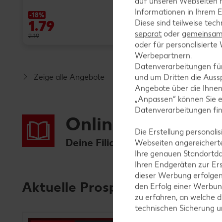
auf unseren Webseiten m
Informationen in Ihrem E
-18%
1.79
nur
Diese sind teilweise tec
0.99
separat
oder
gemeinsam 
2.19
oder für personalisier
Werbepartnern.
Datenverarbeitungen fü
Zeige alle Angebote
und um Dritten die Aussp
Angebote über die Ihne
„Anpassen“ können Sie 
Datenverarbeitungen fi
Online-Prospekte
Die Erstellung personal
Deine Filiale: Kaufland Werdau, 
Webseiten angereicherte
Ihre genauen Standortda
Ihren Endgeräten zur Er
dieser Werbung erfolge
Aktuelle Prospekte
den Erfolg einer Werbun
zu erfahren, an welche d
technischen Sicherung 