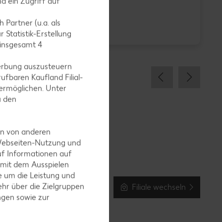
d ein Zugriff auf
-23%
0.99
 Partner (u.a. als
 Statistik-Erstellung
1.29
1
 insgesamt
4
erbung auszusteuern
ufbaren Kaufland Filial-
ermöglichen. Unter
u den
en von anderen
 Webseiten-Nutzung und
uf Informationen auf
 mit dem Ausspielen
 um die Leistung und
hr über die Zielgruppen
Filiale wechseln
ngen sowie zur