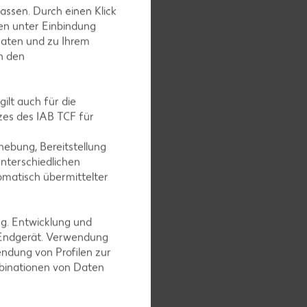
assen. Durch einen Klick
en unter Einbindung
Daten und zu Ihrem
in den
ilt auch für die
es des IAB TCF für
ebung, Bereitstellung
nterschiedlichen
omatisch übermittelter
ng. Entwicklung und
 Endgerät. Verwendung
ndung von Profilen zur
mbinationen von Daten