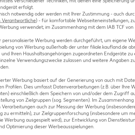
ittels verschiedener Techniken, mit denen eine Speicherung un
ndgerät erfolgt.
-20%
1.99
hnisch notwendig oder werden mit Ihrer Zustimmung - auch durch
Verantwortliche
) - für komfortable Webseiteneinstellungen, zur
2.49
te Werbung verwendet; im Zusammenhang mit dem IAB TCF von
r personalisierte Werbung werden durchgeführt, um eigene W
ielung von Werbung außerhalb der unter filiale.kaufland.de abr
n und Ihren Haushaltsangehörigen zugeordneten Endgeräte zu 
einzelne Verwendungszwecke zulassen und weitere Angaben z
nden.
isierter Werbung basiert auf der Generierung von auch mit Dat
Uferstr.
n Profilen. Dies umfasst Datenverarbeitungen (z.B. über Ihre
ten) einschließlich dem Speichern von und/oder dem Zugriff a
stellung von Zielgruppen (sog. Segmenten). Im Zusammenhang
n Verarbeitungen auch zur Messung der Werbung (insbesondere
g zu ermitteln), zur Zielgruppenforschung (insbesondere um me
ie Werbung ausgespielt wird), zur Entwicklung von Dienstleistu
und Optimierung dieser Werbeausspielungen.