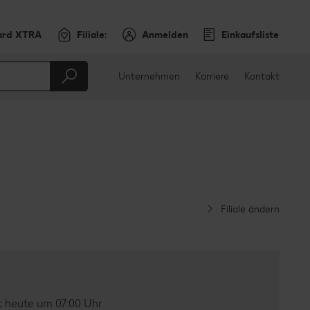
ard XTRA
Filiale:
Anmelden
Einkaufsliste
Unternehmen
Karriere
Kontakt
Filiale ändern
 heute um 07:00 Uhr