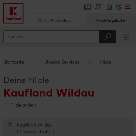
Online-Marktplatz
Filial-Angebote
Springe zu
Hauptinhalt
Footer
Startseite
Unsere Services
Filiale
Schwebender Seitenbereich
Deine Filiale
Kaufland Wildau
Filiale ändern
Kaufland Wildau
Chausseestraße 1