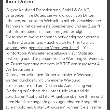
Ihrer Daten
Bezahlen auf den nächsthöheren 10-Cent-Betrag
aufrunden und/oder ihren Pfandbon spenden, um eine
Wir, die Kaufland Dienstleistung GmbH & Co. KG,
soziale Organisation aus ihrer Region zu unterstützen.
verarbeiten Ihre Daten, die wir u.a. auch von Dritten
erheben, auf unseren Webseiten mittels verschiedener
So stärken wir gemeinsam das gesellschaftliche
Techniken, mit denen eine Speicherung und ein Zugriff
Engagement vor Ort – für eine nachhaltigere Zukunft
auf Informationen in Ihrem Endgerät erfolgt.
direkt vor der Haustür. Also, mitmachen!
Denn jeder Cent
Diese sind teilweise technisch notwendig oder werden
zählt!
mit Ihrer Zustimmung - auch durch Partner (u.a. als
separat
oder
gemeinsam Verantwortliche
) - für
komfortable Webseiteneinstellungen, zur Statistik-
Erstellung oder für personalisierte Werbung verwendet;
Die Spenden aus deiner Filiale gehen
im Zusammenhang mit dem IAB TCF von insgesamt
4
an:
Tierschutzverein Königswusterhausen
Werbepartnern.
e.V.
Datenverarbeitungen für personalisierte Werbung
werden durchgeführt, um eigene Werbung
auszusteuern und um Dritten die Ausspielung von
Mehr erfahren
Werbung außerhalb der unter filiale.kaufland.de
abrufbaren Kaufland Filial-Angebote über die Ihnen und
Ihren Haushaltsangehörigen zugeordneten Endgeräte
zu ermöglichen. Unter „Anpassen“ können Sie einzelne