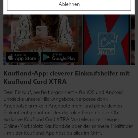
Ablehnen
Kaufland-App: cleverer Einkaufshelfer mit
Kaufland Card XTRA
Dein Einkauf, perfekt organisiert – für iOS und Android:
Entdecke unsere Filial-Angebote, verpasse dank
Angebotsalarm kein Angebote mehr und plane deinen
Einkauf entspannt mit der digitalen Einkaufsliste. Ob
exklusive Kaufland Card XTRA Vorteile, unser riesiger
Online-Marktplatz Kaufland.de oder der schnelle Filialfinder
– mit der Kaufland-App hast du alles im Griff.