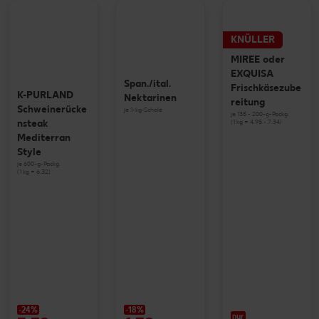
KNÜLLER
MIREE oder
EXQUISA
Span./ital.
Frischkäsezube
K-PURLAND
Nektarinen
reitung
Schweinerücke
je 1-kg-Schale
je 135 - 200-g-Packg.
(1 kg = 4.95 - 7.34)
nsteak
Mediterran
Style
je 600-g-Packg.
(1 kg = 6.32)
-24%
-18%
nur