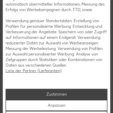
automatisch übermittelter Informationen, Messung des
Erfolgs von Werbekampagnen durch TTD, sowie:
Verwendung genauer Standortdaten. Erstellung von
Profilen für personalisierte Werbung. Entwicklung und
Verbesserung der Angebote. Speichern von oder Zugriff
auf Informationen auf einem Endgerät. Verwendung
Messenger-Services – Jetzt kostenlos
reduzierter Daten zur Auswahl von Werbeanzeigen.
anmelden
Messung der Werbeleistung. Verwendung von Profilen
zur Auswahl personalisierter Werbung. Analyse von
Mit unserem Messenger-Service erhältst du wöchentlich
Zielgruppen durch Statistiken oder Kombinationen von
unseren aktuellen Prospekt mit den neuesten Angeboten
Daten aus verschiedenen Quellen.
per Messenger-App, Telegram, WhatsApp, Signal, Threema
Liste der Partner (Lieferanten)
oder Viber zugesendet.
Jetzt schnell und bequem anmelden
Zustimmen
Anpassen