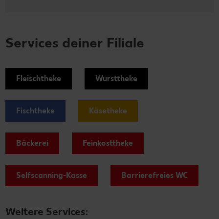
Services deiner Filiale
Fleischtheke
Wursttheke
Fischtheke
Käsetheke
Bäckerei
Feinkosttheke
Selfscanning-Kasse
Barrierefreies WC
Weitere Services: