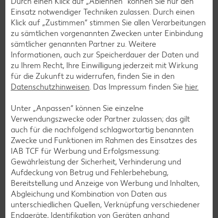
Durch einen Klick auf „Ablehnen“ können Sie nur den
Einsatz notwendiger Techniken zulassen. Durch einen
Klick auf „Zustimmen“ stimmen Sie allen Verarbeitungen
zu sämtlichen vorgenannten Zwecken unter Einbindung
sämtlicher genannten Partner zu. Weitere
Informationen, auch zur Speicherdauer der Daten und
Newsletter-Anmeldung
zu Ihrem Recht, Ihre Einwilligung jederzeit mit Wirkung
für die Zukunft zu widerrufen, finden Sie in den
Abonnenten profitieren von vielen Vorteilen wie den besten
Datenschutzhinweisen
. Das Impressum finden Sie
hier.
Angeboten zum Donnerstag, Wochenende oder
Wochenstart sowie Aktionen und Gewinnspielen.
Unter „Anpassen“ können Sie einzelne
Verwendungszwecke oder Partner zulassen; das gilt
Zur Anmeldung
auch für die nachfolgend schlagwortartig benannten
Zwecke und Funktionen im Rahmen des Einsatzes des
IAB TCF für Werbung und Erfolgsmessung:
Gewährleistung der Sicherheit, Verhinderung und
Aufdeckung von Betrug und Fehlerbehebung,
Bereitstellung und Anzeige von Werbung und Inhalten,
Abgleichung und Kombination von Daten aus
unterschiedlichen Quellen, Verknüpfung verschiedener
Endgeräte, Identifikation von Geräten anhand