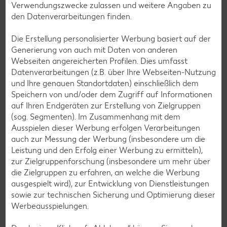
Verwendungszwecke zulassen und weitere Angaben zu
den Datenverarbeitungen finden.
Services
Unsere Serviceleistungen
Die Erstellung personalisierter Werbung basiert auf der
Generierung von auch mit Daten von anderen
Webseiten angereicherten Profilen. Dies umfasst
Datenverarbeitungen (z.B. über Ihre Webseiten-Nutzung
Deine Zufriedenheit ist für uns die oberste Priorität. Unser
und Ihre genauen Standortdaten) einschließlich dem
Kundenversprechen und die Services, die wir anbieten,
Speichern von und/oder dem Zugriff auf Informationen
siehst du hier auf einen Blick. Verpasse jetzt auch keine
auf Ihren Endgeräten zur Erstellung von Zielgruppen
Angebote und Aktionen mehr und lasse dich per
(sog. Segmenten). Im Zusammenhang mit dem
Newsletter oder unsere Messenger-Services immer
Ausspielen dieser Werbung erfolgen Verarbeitungen
topaktuell über Neuigkeiten informieren.
auch zur Messung der Werbung (insbesondere um die
Leistung und den Erfolg einer Werbung zu ermitteln),
zur Zielgruppenforschung (insbesondere um mehr über
die Zielgruppen zu erfahren, an welche die Werbung
ausgespielt wird), zur Entwicklung von Dienstleistungen
sowie zur technischen Sicherung und Optimierung dieser
Werbeausspielungen.