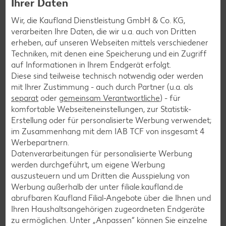
Ihrer Daten
Wir, die Kaufland Dienstleistung GmbH & Co. KG,
verarbeiten Ihre Daten, die wir u.a. auch von Dritten
erheben, auf unseren Webseiten mittels verschiedener
Techniken, mit denen eine Speicherung und ein Zugriff
Services
auf Informationen in Ihrem Endgerät erfolgt.
Unsere Serviceleistungen
Diese sind teilweise technisch notwendig oder werden
mit Ihrer Zustimmung - auch durch Partner (u.a. als
separat
oder
gemeinsam Verantwortliche
) - für
Deine Zufriedenheit ist für uns die oberste Priorität. Unser
komfortable Webseiteneinstellungen, zur Statistik-
Kundenversprechen und die Services, die wir anbieten,
Erstellung oder für personalisierte Werbung verwendet;
siehst du hier auf einen Blick. Verpasse jetzt auch keine
im Zusammenhang mit dem IAB TCF von insgesamt
4
Angebote und Aktionen mehr und lasse dich per
Werbepartnern.
Newsletter oder unsere Messenger-Services immer
Datenverarbeitungen für personalisierte Werbung
topaktuell über Neuigkeiten informieren.
werden durchgeführt, um eigene Werbung
auszusteuern und um Dritten die Ausspielung von
Werbung außerhalb der unter filiale.kaufland.de
abrufbaren Kaufland Filial-Angebote über die Ihnen und
Ihren Haushaltsangehörigen zugeordneten Endgeräte
zu ermöglichen. Unter „Anpassen“ können Sie einzelne