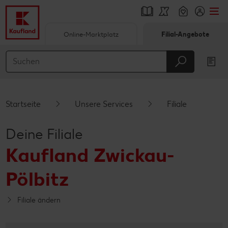
Online-Marktplatz
Filial-Angebote
Springe zu
Hauptinhalt
Footer
Startseite
Unsere Services
Filiale
Schwebender Seitenbereich
Deine Filiale
Kaufland Zwickau-
Pölbitz
Filiale ändern