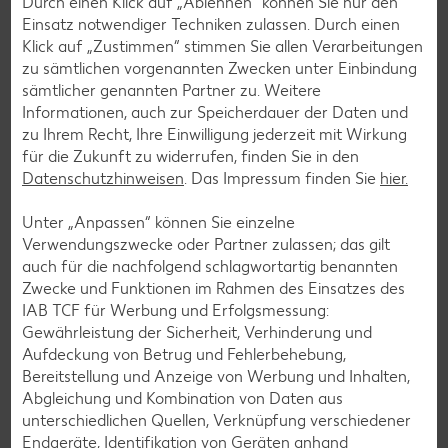
Durch einen Klick auf „Ablehnen“ können Sie nur den
Einsatz notwendiger Techniken zulassen. Durch einen
Klick auf „Zustimmen“ stimmen Sie allen Verarbeitungen
zu sämtlichen vorgenannten Zwecken unter Einbindung
sämtlicher genannten Partner zu. Weitere
Informationen, auch zur Speicherdauer der Daten und
zu Ihrem Recht, Ihre Einwilligung jederzeit mit Wirkung
für die Zukunft zu widerrufen, finden Sie in den
Datenschutzhinweisen
. Das Impressum finden Sie
hier.
Newsletter-Anmeldung
Unter „Anpassen“ können Sie einzelne
Abonnenten profitieren von vielen Vorteilen wie den besten
Verwendungszwecke oder Partner zulassen; das gilt
Angeboten zum Donnerstag, Wochenende oder
auch für die nachfolgend schlagwortartig benannten
Wochenstart sowie Aktionen und Gewinnspielen.
Zwecke und Funktionen im Rahmen des Einsatzes des
IAB TCF für Werbung und Erfolgsmessung:
Zur Anmeldung
Gewährleistung der Sicherheit, Verhinderung und
Aufdeckung von Betrug und Fehlerbehebung,
Bereitstellung und Anzeige von Werbung und Inhalten,
Abgleichung und Kombination von Daten aus
unterschiedlichen Quellen, Verknüpfung verschiedener
Endgeräte, Identifikation von Geräten anhand