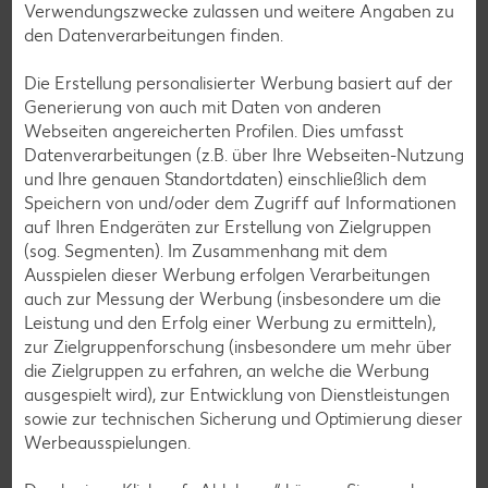
Verwendungszwecke zulassen und weitere Angaben zu
den Datenverarbeitungen finden.
Die Erstellung personalisierter Werbung basiert auf der
Generierung von auch mit Daten von anderen
Webseiten angereicherten Profilen. Dies umfasst
Datenverarbeitungen (z.B. über Ihre Webseiten-Nutzung
und Ihre genauen Standortdaten) einschließlich dem
DHL Packstationen
Speichern von und/oder dem Zugriff auf Informationen
auf Ihren Endgeräten zur Erstellung von Zielgruppen
Mit immer mehr DHL Packstationen bei Kaufland kannst du
(sog. Segmenten). Im Zusammenhang mit dem
deinen Einkauf bei uns mit der Abholung oder dem Versand
Ausspielen dieser Werbung erfolgen Verarbeitungen
von Paketen und Retouren verbinden.
auch zur Messung der Werbung (insbesondere um die
Leistung und den Erfolg einer Werbung zu ermitteln),
Weitere Informationen
zur Zielgruppenforschung (insbesondere um mehr über
die Zielgruppen zu erfahren, an welche die Werbung
ausgespielt wird), zur Entwicklung von Dienstleistungen
sowie zur technischen Sicherung und Optimierung dieser
Werbeausspielungen.