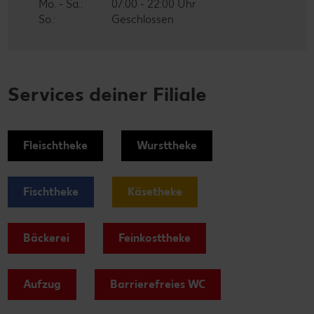
Mo. - Sa.:
07:00 - 22:00 Uhr
So.:
Geschlossen
Services deiner Filiale
Fleischtheke
Wursttheke
Fischtheke
Käsetheke
Bäckerei
Feinkosttheke
Aufzug
Barrierefreies WC