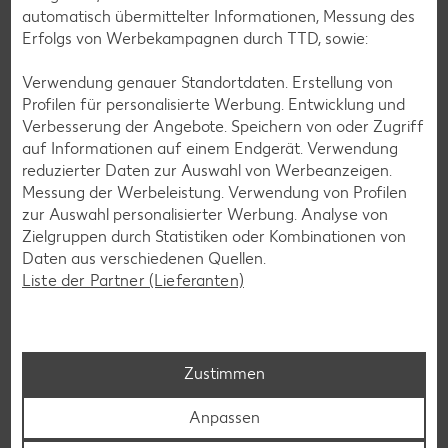
automatisch übermittelter Informationen, Messung des
Erfolgs von Werbekampagnen durch TTD, sowie:
Verwendung genauer Standortdaten. Erstellung von
Profilen für personalisierte Werbung. Entwicklung und
Verbesserung der Angebote. Speichern von oder Zugriff
auf Informationen auf einem Endgerät. Verwendung
reduzierter Daten zur Auswahl von Werbeanzeigen.
Messung der Werbeleistung. Verwendung von Profilen
zur Auswahl personalisierter Werbung. Analyse von
Messenger-Services – Jetzt kostenlos
Zielgruppen durch Statistiken oder Kombinationen von
anmelden
Daten aus verschiedenen Quellen.
Liste der Partner (Lieferanten)
Mit unserem Messenger-Service erhältst du wöchentlich
unseren aktuellen Prospekt mit den neuesten Angeboten
per Messenger-App, Telegram, WhatsApp, Signal, Threema
oder Viber zugesendet.
Zustimmen
Jetzt schnell und bequem anmelden
Anpassen