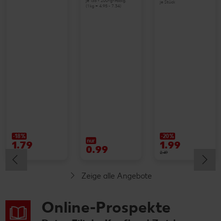
je 135 - 200-g-Packg.
je Stück
(1 kg = 4.95 - 7.34)
-18%
-20%
nur
1.79
1.99
0.99
2.19
2.49
Zeige alle Angebote
Online-Prospekte