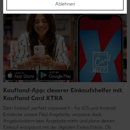
Ablehnen
Kaufland-App: cleverer Einkaufshelfer mit
Kaufland Card XTRA
Dein Einkauf, perfekt organisiert – für iOS und Android:
Entdecke unsere Filial-Angebote, verpasse dank
Angebotsalarm kein Angebote mehr und plane deinen
Einkauf entspannt mit der digitalen Einkaufsliste. Ob