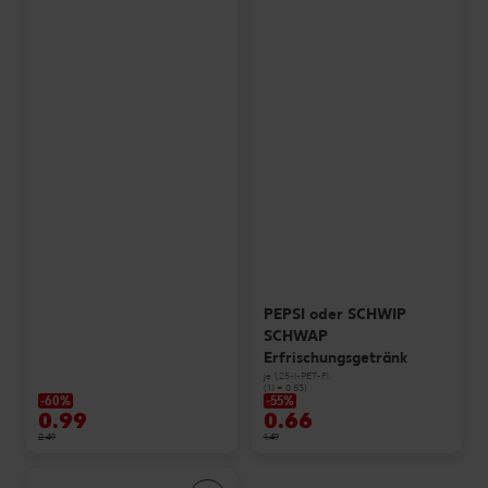
PEPSI oder SCHWIP
SCHWAP
Erfrischungsgetränk
je 1,25-l-PET-Fl.
(1 l = 0.53)
-60%
-55%
0.99
0.66
2.49
1.49