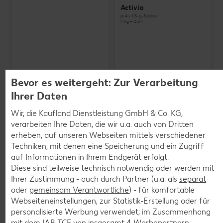
Activia
je 4 x 115-g-Becher
(1 kg = 2.81)
Bevor es weitergeht: Zur Verarbeitung
Ihrer Daten
Wir, die Kaufland Dienstleistung GmbH & Co. KG,
verarbeiten Ihre Daten, die wir u.a. auch von Dritten
erheben, auf unseren Webseiten mittels verschiedener
Techniken, mit denen eine Speicherung und ein Zugriff
auf Informationen in Ihrem Endgerät erfolgt.
Diese sind teilweise technisch notwendig oder werden mit
Ihrer Zustimmung - auch durch Partner (u.a. als
separat
oder
gemeinsam Verantwortliche
) - für komfortable
Webseiteneinstellungen, zur Statistik-Erstellung oder für
SCHWARZWALDMILCH
personalisierte Werbung verwendet; im Zusammenhang
Bioland frische Vollmilch,
mit dem IAB TCF von insgesamt
4
Werbepartnern.