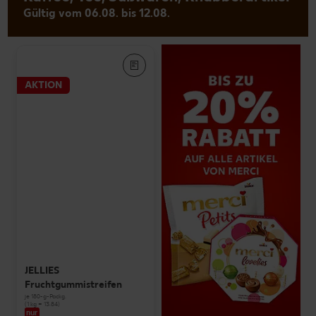
Gültig vom 06.08. bis 12.08.
AKTION
JELLIES
Fruchtgummistreifen
je 180-g-Packg.
(1 kg = 13.84)
nur