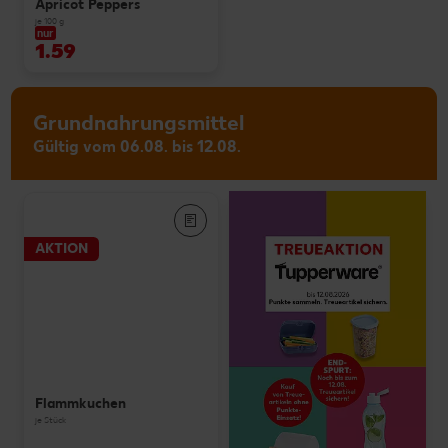
Apricot Peppers
je 100 g
nur
1.59
Grundnahrungsmittel
Gültig vom 06.08. bis 12.08.
AKTION
Flammkuchen
je Stück