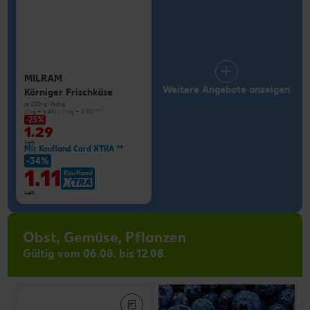
MILRAM
Weitere Angebote anzeigen
Körniger Frischkäse
je 200-g-Packg.
(1 kg = 6.45) / (1 kg = 5.55)**
-23%
1.29
1.69
Mit Kaufland Card XTRA **
-34%
1.11
1.69
Obst, Gemüse, Pflanzen
Gültig vom 06.08. bis 12.08.