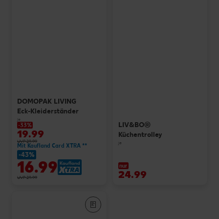
DOMOPAK LIVING
Eck-Kleiderständer
je
LIV&BO®
-33%
19.99
Küchentrolley
UVP 29.99
je
Mit Kaufland Card XTRA **
-43%
16.99
nur
24.99
UVP 29.99