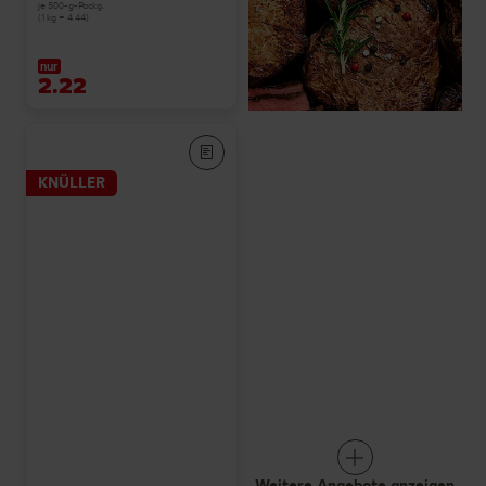
je 500-g-Packg.
(1 kg = 4.44)
nur
2.22
KNÜLLER
Weitere Angebote anzeigen