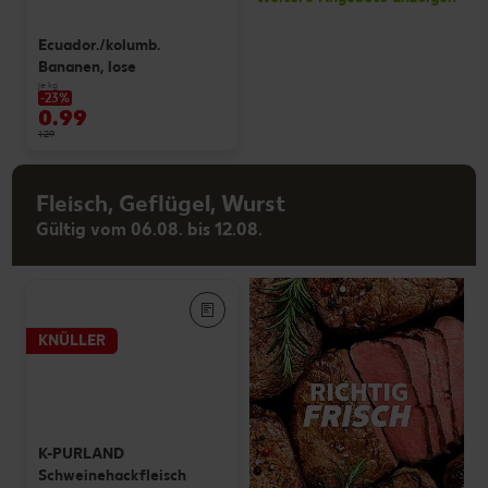
Ecuador./kolumb.
Bananen, lose
je kg
-23%
0.99
1.29
Fleisch, Geflügel, Wurst
Gültig vom 06.08. bis 12.08.
KNÜLLER
K-PURLAND
Schweinehackfleisch