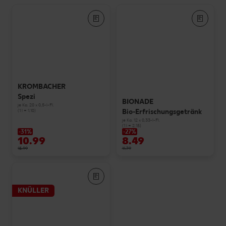
KROMBACHER
Spezi
BIONADE
je Ka. 20 x 0,5-l-Fl.
Bio-Erfrischungsgetränk
(1 l = 1.10)
je Ka. 12 x 0,33-l-Fl.
(1 l = 2.15)
-31%
-27%
10.99
8.49
15.99
11.79
KNÜLLER