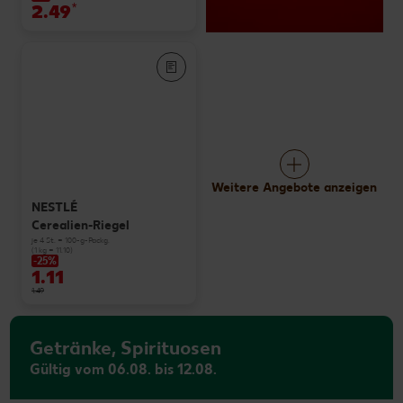
2.49
*
Weitere Angebote anzeigen
NESTLÉ
Cerealien-Riegel
je 4 St. = 100-g-Packg.
(1 kg = 11.10)
-25%
1.11
1.49
Getränke, Spirituosen
Gültig vom 06.08. bis 12.08.