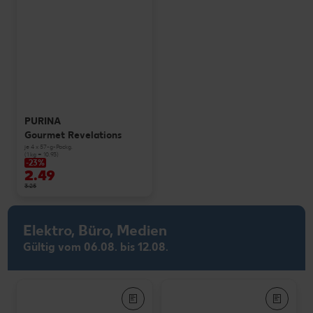
PURINA
Gourmet Revelations
je 4 x 57-g-Packg.
(1 kg = 10.93)
-23%
2.49
3.25
Elektro, Büro, Medien
Gültig vom 06.08. bis 12.08.