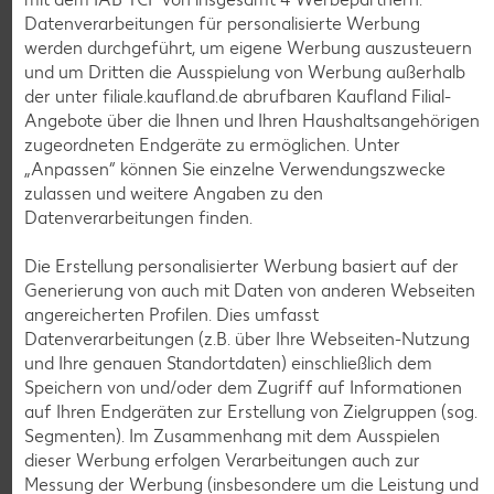
3,8 % Fett
Datenverarbeitungen für personalisierte Werbung
je 1-l-Packg.
nur
nur
werden durchgeführt, um eigene Werbung auszusteuern
1.59
1.29
und um Dritten die Ausspielung von Werbung außerhalb
der unter filiale.kaufland.de abrufbaren Kaufland Filial-
Angebote über die Ihnen und Ihren Haushaltsangehörigen
zugeordneten Endgeräte zu ermöglichen. Unter
„Anpassen“ können Sie einzelne Verwendungszwecke
zulassen und weitere Angaben zu den
Datenverarbeitungen finden.
Die Erstellung personalisierter Werbung basiert auf der
Generierung von auch mit Daten von anderen Webseiten
angereicherten Profilen. Dies umfasst
Weitere Angebote anzeigen
Datenverarbeitungen (z.B. über Ihre Webseiten-Nutzung
und Ihre genauen Standortdaten) einschließlich dem
K-TAKE IT VEGGIE
Speichern von und/oder dem Zugriff auf Informationen
Veganer Cocogurt vegan,
auf Ihren Endgeräten zur Erstellung von Zielgruppen (sog.
versch. Sorten
Segmenten). Im Zusammenhang mit dem Ausspielen
je 400-g-Becher
(1 kg = 3.23)
dieser Werbung erfolgen Verarbeitungen auch zur
nur
1.29
Messung der Werbung (insbesondere um die Leistung und