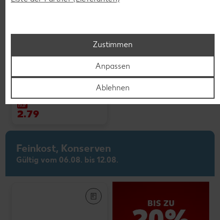
Weitere Angebote anzeigen
Zustimmen
Anpassen
K-PLANT BASED
Veganes Eis
Ablehnen
je 500-ml-Becher
(1 l = 5.58)
nur
2.79
Feinkost, Konserven
Gültig vom 06.08. bis 12.08.