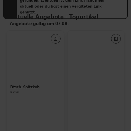
gefunden. Eventuell ist dein Link nicht mehr
aktuell oder du hast einen veralteten Link
genutzt.
Aktuelle Angebote
-
Topartikel
Angebote gültig am 07.08.
Dtsch. Spitzkohl
je Stück