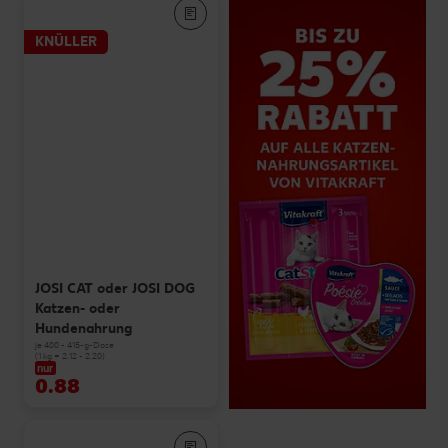
KNÜLLER
JOSI CAT oder JOSI DOG
Katzen- oder
Hundenahrung
je 400 - 415-g-Dose
(1 kg = 2.12 - 2.20)
nur
0.88