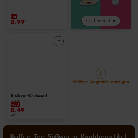
nur
0.99
*
Zur Treueaktion
Weitere Angebote anzeigen
Erdbeer-Croissant
je Stück
-28%
0.49
0.69
Kaffee, Tee, Süßwaren, Knabberartikel