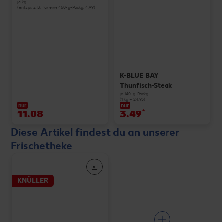
je kg
(entspr. z. B. für eine 450-g-Packg. 4.99)
K-BLUE BAY
Thunfisch-Steak
je 140-g-Packg.
(1 kg = 24.93)
nur
nur
11.08
3.49
*
Diese Artikel findest du an unserer
Frischetheke
KNÜLLER