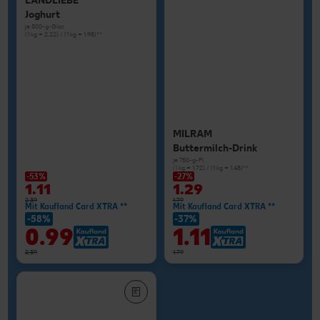
LANDLIEBE
Joghurt
je 500-g-Glas
(1 kg = 2.22) / (1 kg = 1.98)**
MILRAM
Buttermilch-Drink
je 750-g-Fl.
(1 kg = 1.72) / (1 kg = 1.48)**
-53%
-27%
1.11
1.29
2.39
1.79
Mit Kaufland Card XTRA **
Mit Kaufland Card XTRA **
-58%
-37%
0.99
1.11
2.39
1.79