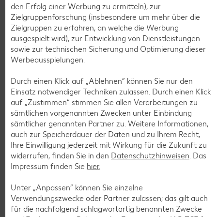
den Erfolg einer Werbung zu ermitteln), zur
Diese Artikel findest du an unserer
Zielgruppenforschung (insbesondere um mehr über die
Frischetheke
Zielgruppen zu erfahren, an welche die Werbung
ausgespielt wird), zur Entwicklung von Dienstleistungen
sowie zur technischen Sicherung und Optimierung dieser
Werbeausspielungen.
Durch einen Klick auf „Ablehnen“ können Sie nur den
Einsatz notwendiger Techniken zulassen. Durch einen Klick
auf „Zustimmen“ stimmen Sie allen Verarbeitungen zu
Weitere Angebote anzeigen
sämtlichen vorgenannten Zwecken unter Einbindung
sämtlicher genannten Partner zu. Weitere Informationen,
ROYAL ORANGE
Maasdam
auch zur Speicherdauer der Daten und zu Ihrem Recht,
je 100 g
Ihre Einwilligung jederzeit mit Wirkung für die Zukunft zu
-56%
0.69
widerrufen, finden Sie in den
Datenschutzhinweisen
. Das
1.59
Impressum finden Sie
hier.
Unter „Anpassen“ können Sie einzelne
Tiefkühlkost
Verwendungszwecke oder Partner zulassen; das gilt auch
Gültig vom 06.08. bis 12.08.
für die nachfolgend schlagwortartig benannten Zwecke