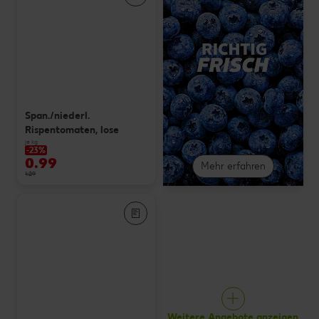
Span./niederl.
Rispentomaten, lose
je kg
-23%
0.99
Mehr erfahren
1.29
Weitere Angebote anzeigen