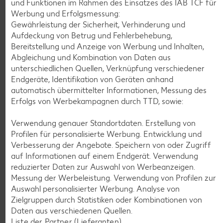
und Funktionen im Rahmen des Einsatzes des IAB TCF für
Werbung und Erfolgsmessung:
Gewährleistung der Sicherheit, Verhinderung und
Aufdeckung von Betrug und Fehlerbehebung,
KNÜLLER
Bereitstellung und Anzeige von Werbung und Inhalten,
Abgleichung und Kombination von Daten aus
unterschiedlichen Quellen, Verknüpfung verschiedener
Endgeräte, Identifikation von Geräten anhand
automatisch übermittelter Informationen, Messung des
K-CLASSIC
Erfolgs von Werbekampagnen durch TTD, sowie:
.
Maxx XXL
je 6 - 12 St. = 398 - 560-ml-Packg.
je 8 St. = 800-ml-Großpackg.
(1 l = 5.34 - 7.52)
(1 l = 3.74)
Verwendung genauer Standortdaten. Erstellung von
nur
nur
2.99
2.99
Profilen für personalisierte Werbung. Entwicklung und
Verbesserung der Angebote. Speichern von oder Zugriff
auf Informationen auf einem Endgerät. Verwendung
reduzierter Daten zur Auswahl von Werbeanzeigen.
Messung der Werbeleistung. Verwendung von Profilen zur
Auswahl personalisierter Werbung. Analyse von
Zielgruppen durch Statistiken oder Kombinationen von
Daten aus verschiedenen Quellen.
Liste der Partner (Lieferanten)