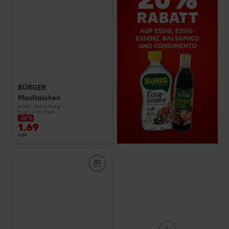
BÜRGER
Maultaschen
je 300 - 360-g-Packg.
(1 kg = 4.70 - 5.64)
-26%
1.69
2.29