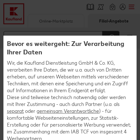
Online-Marktplatz
Filial-Angebote
Springe zu
Hauptinhalt
Bevor es weitergeht: Zur Verarbeitung
Ihrer Daten
Footer
Wir, die Kaufland Dienstleistung GmbH & Co. KG,
Startseite
suche
verarbeiten Ihre Daten, die wir u.a. auch von Dritten
erheben, auf unseren Webseiten mittels verschiedener
Techniken, mit denen eine Speicherung und ein Zugriff
Suchen
Suchen
auf Informationen in Ihrem Endgerät erfolgt.
Diese sind teilweise technisch notwendig oder werden
TENA
(2)
mit Ihrer Zustimmung - auch durch Partner (u.a. als
separat
oder
gemeinsam Verantwortliche
) - für
komfortable Webseiteneinstellungen, zur Statistik-
Kategorien
Erstellung oder für personalisierte Werbung verwendet;
im Zusammenhang mit dem IAB TCF von insgesamt
4
Werbepartnern.