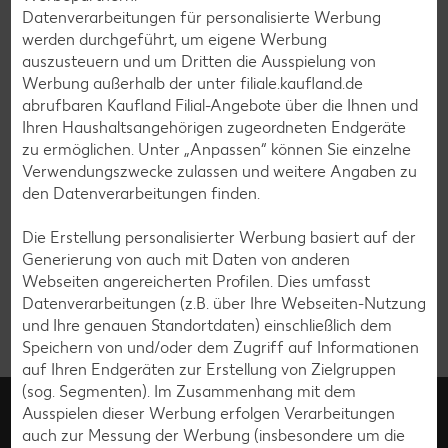
Angebote (2)
Datenverarbeitungen für personalisierte Werbung
werden durchgeführt, um eigene Werbung
Webseite (0)
auszusteuern und um Dritten die Ausspielung von
Werbung außerhalb der unter filiale.kaufland.de
abrufbaren Kaufland Filial-Angebote über die Ihnen und
Rezepte (0)
Ihren Haushaltsangehörigen zugeordneten Endgeräte
zu ermöglichen. Unter „Anpassen“ können Sie einzelne
Verwendungszwecke zulassen und weitere Angaben zu
den Datenverarbeitungen finden.
Zu deiner Suchanfrage konnten in unserem
Sortiment leider keine Treffer gefunden werden.
Die Erstellung personalisierter Werbung basiert auf der
Generierung von auch mit Daten von anderen
Webseiten angereicherten Profilen. Dies umfasst
Datenverarbeitungen (z.B. über Ihre Webseiten-Nutzung
und Ihre genauen Standortdaten) einschließlich dem
Speichern von und/oder dem Zugriff auf Informationen
auf Ihren Endgeräten zur Erstellung von Zielgruppen
(sog. Segmenten). Im Zusammenhang mit dem
Kundenmanagement
Ausspielen dieser Werbung erfolgen Verarbeitungen
0800 / 15 28 352
auch zur Messung der Werbung (insbesondere um die