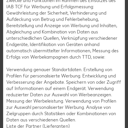
Zwecke und Funktionen im Rahmen des Einsatzes des
IAB TCF für Werbung und Erfolgsmessung:
Jetzt kostenlos anmelden und mehr entdecken. Wir freuen
Gewährleistung der Sicherheit, Verhinderung und
uns!
Aufdeckung von Betrug und Fehlerbehebung,
Deine E-Mail-Adresse
Bereitstellung und Anzeige von Werbung und Inhalten,
Abgleichung und Kombination von Daten aus
unterschiedlichen Quellen, Verknüpfung verschiedener
Endgeräte, Identifikation von Geräten anhand
automatisch übermittelter Informationen, Messung des
Anmelden
Erfolgs von Werbekampagnen durch TTD, sowie:
Verwendung genauer Standortdaten. Erstellung von
Werde Teil der Kaufland Community und
Profilen für personalisierte Werbung. Entwicklung und
Verbesserung der Angebote. Speichern von oder Zugriff
folge uns hier:
auf Informationen auf einem Endgerät. Verwendung
reduzierter Daten zur Auswahl von Werbeanzeigen.
Facebook
YouTube
Xing
Instagram
LinkedIn
Pintere
Messung der Werbeleistung. Verwendung von Profilen
zur Auswahl personalisierter Werbung. Analyse von
Zielgruppen durch Statistiken oder Kombinationen von
Kununu
Tiktok
Giphy
WhatsApp
Daten aus verschiedenen Quellen.
Liste der Partner (Lieferanten)