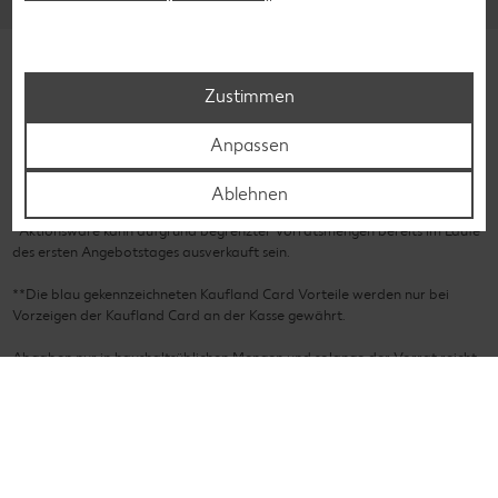
Zustimmen
Impressum
Datenschutzhinweise
Cookie-Hinweise
Anpassen
Barrierefreiheitserklärung
Ablehnen
*Aktionsware kann aufgrund begrenzter Vorratsmengen bereits im Laufe
des ersten Angebotstages ausverkauft sein.
**Die blau gekennzeichneten Kaufland Card Vorteile werden nur bei
Vorzeigen der Kaufland Card an der Kasse gewährt.
Abgaben nur in haushaltsüblichen Mengen und solange der Vorrat reicht.
Alle Artikel ohne Deko. Abbildungen ähnlich. Irrtum vorbehalten. Für
Abbildungsfehler keine Haftung. Die angerichteten Teller stellen einen
Serviervorschlag dar; Geschirr/Besteck sowie Beilagen sind nicht im
Produkt enthalten. Textilien und Schuhe teilweise nicht in allen Farben und
Größen erhältlich. Weitere Informationen zu Produktsiegeln findest
du
hier
.