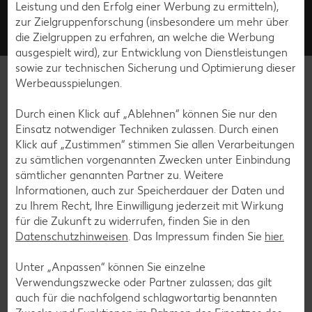
Leistung und den Erfolg einer Werbung zu ermitteln),
Fragen rund um unsere Filialen? Unter der kostenfreien Rufnummer stehen wir von
Montag bis Samstag zwischen 8:00 und 19:00 Uhr zur Verfügung.
zur Zielgruppenforschung (insbesondere um mehr über
die Zielgruppen zu erfahren, an welche die Werbung
Kontakt
Häufige Fragen
ausgespielt wird), zur Entwicklung von Dienstleistungen
sowie zur technischen Sicherung und Optimierung dieser
filiale.kaufland.de
Werbeausspielungen.
Durch einen Klick auf „Ablehnen“ können Sie nur den
Service
Einsatz notwendiger Techniken zulassen. Durch einen
Klick auf „Zustimmen“ stimmen Sie allen Verarbeitungen
Unternehmen
zu sämtlichen vorgenannten Zwecken unter Einbindung
sämtlicher genannten Partner zu. Weitere
Informationen, auch zur Speicherdauer der Daten und
Online-Marktplatz Kaufland.de
zu Ihrem Recht, Ihre Einwilligung jederzeit mit Wirkung
für die Zukunft zu widerrufen, finden Sie in den
Datenschutzhinweisen
. Das Impressum finden Sie
hier.
Unter „Anpassen“ können Sie einzelne
Abonniere unseren Kaufland-
Verwendungszwecke oder Partner zulassen; das gilt
auch für die nachfolgend schlagwortartig benannten
Newsletter