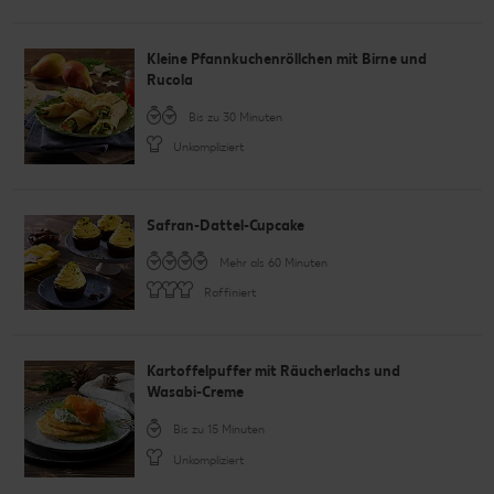
Kleine Pfannkuchenröllchen mit Birne und
Rucola
Bis zu 30 Minuten
Unkompliziert
Safran-Dattel-Cupcake
Mehr als 60 Minuten
Raffiniert
Kartoffelpuffer mit Räucherlachs und
Wasabi-Creme
Bis zu 15 Minuten
Unkompliziert