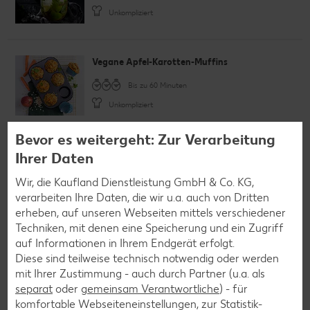
Unkompliziert
Vegane Apfel-Karotten-Muffins
Bis zu 60 Minuten
Unkompliziert
Vegan
Bevor es weitergeht: Zur Verarbeitung
Schweinelende mit Lauch- und
Ihrer Daten
Schinkenfüllung
Wir, die Kaufland Dienstleistung GmbH & Co. KG,
Mehr als 60 Minuten
verarbeiten Ihre Daten, die wir u.a. auch von Dritten
Raffiniert
erheben, auf unseren Webseiten mittels verschiedener
Techniken, mit denen eine Speicherung und ein Zugriff
auf Informationen in Ihrem Endgerät erfolgt.
Diese sind teilweise technisch notwendig oder werden
Garnelen-Orangen-Salat
mit Ihrer Zustimmung - auch durch Partner (u.a. als
Bis zu 30 Minuten
separat
oder
gemeinsam Verantwortliche
) - für
Unkompliziert
komfortable Webseiteneinstellungen, zur Statistik-