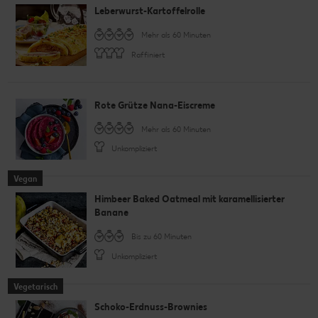
Leberwurst-Kartoffelrolle
Mehr als 60 Minuten
Raffiniert
Rote Grütze Nana-Eiscreme
Mehr als 60 Minuten
Unkompliziert
Vegan
Himbeer Baked Oatmeal mit karamellisierter
Banane
Bis zu 60 Minuten
Unkompliziert
Vegetarisch
Schoko-Erdnuss-Brownies