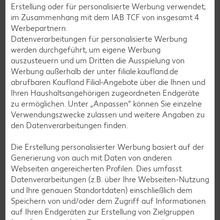
Erstellung oder für personalisierte Werbung verwendet;
im Zusammenhang mit dem IAB TCF von insgesamt
4
Werbepartnern.
Baguette-Burger
Datenverarbeitungen für personalisierte Werbung
Mehr als 60 Minuten
werden durchgeführt, um eigene Werbung
Unkompliziert
auszusteuern und um Dritten die Ausspielung von
Werbung außerhalb der unter filiale.kaufland.de
abrufbaren Kaufland Filial-Angebote über die Ihnen und
Ihren Haushaltsangehörigen zugeordneten Endgeräte
Orangen-Törtchen
zu ermöglichen. Unter „Anpassen“ können Sie einzelne
Mehr als 60 Minuten
Verwendungszwecke zulassen und weitere Angaben zu
Unkompliziert
den Datenverarbeitungen finden.
Die Erstellung personalisierter Werbung basiert auf der
Generierung von auch mit Daten von anderen
Espressocreme
Webseiten angereicherten Profilen. Dies umfasst
Bis zu 30 Minuten
Datenverarbeitungen (z.B. über Ihre Webseiten-Nutzung
Unkompliziert
und Ihre genauen Standortdaten) einschließlich dem
Speichern von und/oder dem Zugriff auf Informationen
auf Ihren Endgeräten zur Erstellung von Zielgruppen