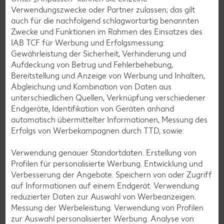
Verwendungszwecke oder Partner zulassen; das gilt
Unkompliziert
auch für die nachfolgend schlagwortartig benannten
Mit Video
Zwecke und Funktionen im Rahmen des Einsatzes des
IAB TCF für Werbung und Erfolgsmessung:
Vegetarisch
Gewährleistung der Sicherheit, Verhinderung und
Dal
Aufdeckung von Betrug und Fehlerbehebung,
Bereitstellung und Anzeige von Werbung und Inhalten,
Bis zu 60 Minuten
Abgleichung und Kombination von Daten aus
Unkompliziert
unterschiedlichen Quellen, Verknüpfung verschiedener
Endgeräte, Identifikation von Geräten anhand
automatisch übermittelter Informationen, Messung des
Griechische Aprikosen
Erfolgs von Werbekampagnen durch TTD, sowie:
Mehr als 60 Minuten
Verwendung genauer Standortdaten. Erstellung von
Unkompliziert
Profilen für personalisierte Werbung. Entwicklung und
Verbesserung der Angebote. Speichern von oder Zugriff
auf Informationen auf einem Endgerät. Verwendung
Perfekte Bolognese
reduzierter Daten zur Auswahl von Werbeanzeigen.
Messung der Werbeleistung. Verwendung von Profilen
Mehr als 60 Minuten
zur Auswahl personalisierter Werbung. Analyse von
Raffiniert