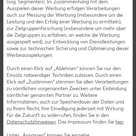
(sog. Segmenten). Im Zusammenhang mit dem
Rosmarin-Grapefruit-Wasser
Ausspielen dieser Werbung erfolgen Verarbeitungen
Bis zu 15 Minuten
auch zur Messung der Werbung (insbesondere um die
Leistung und den Erfolg einer Werbung zu ermitteln),
Unkompliziert
zur Zielgruppenforschung (insbesondere um mehr über
die Zielgruppen zu erfahren, an welche die Werbung
ausgespielt wird), zur Entwicklung von Dienstleistungen
Matcha Chai Latte
sowie zur technischen Sicherung und Optimierung dieser
Bis zu 15 Minuten
Werbeausspielungen.
Unkompliziert
Durch einen Klick auf „Ablehnen“ können Sie nur den
Einsatz notwendiger Techniken zulassen. Durch einen
Klick auf „Zustimmen“ stimmen Sie allen Verarbeitungen
Apfel-Zimt-Wasser
zu sämtlichen vorgenannten Zwecken unter Einbindung
Bis zu 15 Minuten
sämtlicher genannten Partner zu. Weitere
Informationen, auch zur Speicherdauer der Daten und
Unkompliziert
zu Ihrem Recht, Ihre Einwilligung jederzeit mit Wirkung
Vegan
für die Zukunft zu widerrufen, finden Sie in den
Datenschutzhinweisen
. Das Impressum finden Sie
hier.
Federmäppchen-Brotdose
Bis zu 30 Minuten
Unter „Anpassen“ können Sie einzelne