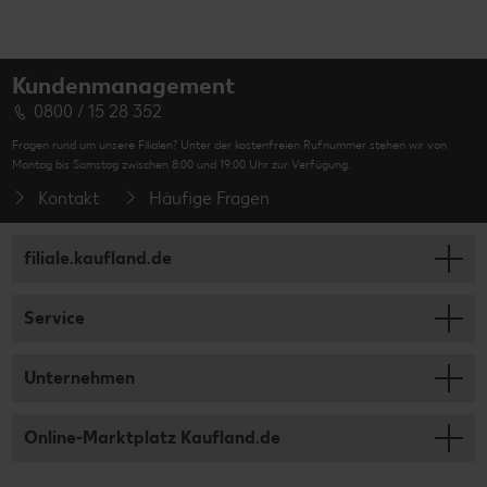
Kundenmanagement
0800 / 15 28 352
Fragen rund um unsere Filialen? Unter der kostenfreien Rufnummer stehen wir von
Montag bis Samstag zwischen 8:00 und 19:00 Uhr zur Verfügung.
Kontakt
Häufige Fragen
filiale.kaufland.de
Service
Unternehmen
Online-Marktplatz Kaufland.de