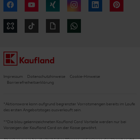
Facebook
YouTube
Xing
Instagram
LinkedIn
Pintere
Kununu
Tiktok
Giphy
WhatsApp
Impressum
Datenschutzhinweise
Cookie-Hinweise
Barrierefreiheitserklärung
*Aktionsware kann aufgrund begrenzter Vorratsmengen bereits im Laufe
des ersten Angebotstages ausverkauft sein.
**Die blau gekennzeichneten Kaufland Card Vorteile werden nur bei
Vorzeigen der Kaufland Card an der Kasse gewährt.
Abgaben nur in haushaltsüblichen Mengen und solange der Vorrat reicht.