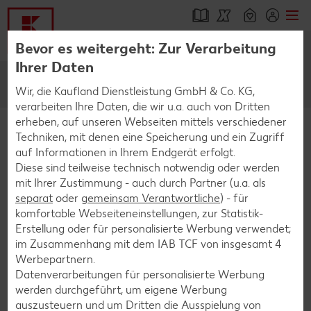
Bevor es weitergeht: Zur Verarbeitung
Online-Marktplatz
Filial-Angebote
Springe zu
Ihrer Daten
Hauptinhalt
Wir, die Kaufland Dienstleistung GmbH & Co. KG,
verarbeiten Ihre Daten, die wir u.a. auch von Dritten
erheben, auf unseren Webseiten mittels verschiedener
Footer
Techniken, mit denen eine Speicherung und ein Zugriff
Startseite
suche
auf Informationen in Ihrem Endgerät erfolgt.
Schwebender Seitenbereich
Diese sind teilweise technisch notwendig oder werden
mit Ihrer Zustimmung - auch durch Partner (u.a. als
Suchen
Suchen
separat
oder
gemeinsam Verantwortliche
) - für
komfortable Webseiteneinstellungen, zur Statistik-
Keine Ergebnisse
Erstellung oder für personalisierte Werbung verwendet;
im Zusammenhang mit dem IAB TCF von insgesamt
4
Werbepartnern.
Datenverarbeitungen für personalisierte Werbung
Zu deiner Suchanfrage konnten leider keine
werden durchgeführt, um eigene Werbung
Treffer gefunden werden.
auszusteuern und um Dritten die Ausspielung von