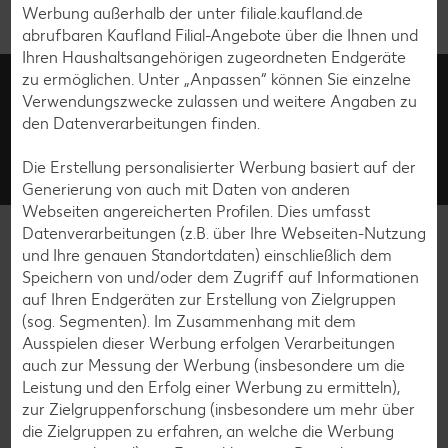
Werbung außerhalb der unter filiale.kaufland.de
abrufbaren Kaufland Filial-Angebote über die Ihnen und
Ihren Haushaltsangehörigen zugeordneten Endgeräte
Kundenmanagement
zu ermöglichen. Unter „Anpassen“ können Sie einzelne
Verwendungszwecke zulassen und weitere Angaben zu
0800 / 15 28 352
den Datenverarbeitungen finden.
Fragen rund um unsere Filialen? Unter der kostenfreien Rufnummer stehen wir von
Montag bis Samstag zwischen 8:00 und 19:00 Uhr zur Verfügung.
Die Erstellung personalisierter Werbung basiert auf der
Kontakt
Häufige Fragen
Generierung von auch mit Daten von anderen
Webseiten angereicherten Profilen. Dies umfasst
Datenverarbeitungen (z.B. über Ihre Webseiten-Nutzung
filiale.kaufland.de
und Ihre genauen Standortdaten) einschließlich dem
Speichern von und/oder dem Zugriff auf Informationen
Service
auf Ihren Endgeräten zur Erstellung von Zielgruppen
(sog. Segmenten). Im Zusammenhang mit dem
Ausspielen dieser Werbung erfolgen Verarbeitungen
Unternehmen
auch zur Messung der Werbung (insbesondere um die
Leistung und den Erfolg einer Werbung zu ermitteln),
Online-Marktplatz Kaufland.de
zur Zielgruppenforschung (insbesondere um mehr über
die Zielgruppen zu erfahren, an welche die Werbung