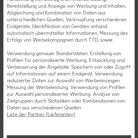
Facebook
YouTube
Xing
Instagram
LinkedIn
Pintere
Bereitstellung und Anzeige von Werbung und Inhalten,
Abgleichung und Kombination von Daten aus
unterschiedlichen Quellen, Verknüpfung verschiedener
Kununu
Tiktok
Giphy
WhatsApp
Endgeräte, Identifikation von Geräten anhand
automatisch übermittelter Informationen, Messung des
Erfolgs von Werbekampagnen durch TTD, sowie:
Verwendung genauer Standortdaten. Erstellung von
Profilen für personalisierte Werbung. Entwicklung und
Verbesserung der Angebote. Speichern von oder Zugriff
auf Informationen auf einem Endgerät. Verwendung
Impressum
Datenschutzhinweise
Cookie-Hinweise
reduzierter Daten zur Auswahl von Werbeanzeigen.
Barrierefreiheitserklärung
Messung der Werbeleistung. Verwendung von Profilen
zur Auswahl personalisierter Werbung. Analyse von
Zielgruppen durch Statistiken oder Kombinationen von
*Aktionsware kann aufgrund begrenzter Vorratsmengen bereits im Laufe
Daten aus verschiedenen Quellen.
des ersten Angebotstages ausverkauft sein.
Liste der Partner (Lieferanten)
**Die blau gekennzeichneten Kaufland Card Vorteile werden nur bei
Vorzeigen der Kaufland Card an der Kasse gewährt.
Abgaben nur in haushaltsüblichen Mengen und solange der Vorrat reicht.