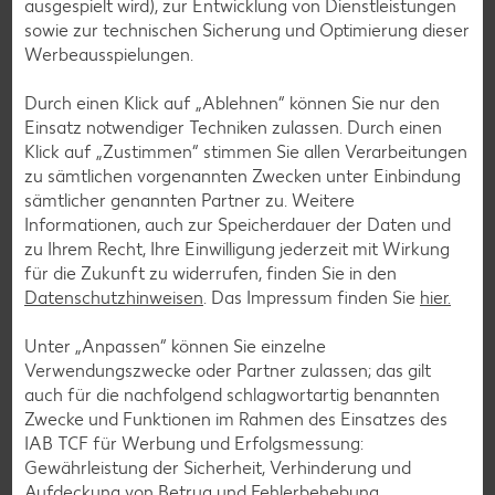
ausgespielt wird), zur Entwicklung von Dienstleistungen
sowie zur technischen Sicherung und Optimierung dieser
Werbeausspielungen.
Abonniere unseren Kaufland-
Durch einen Klick auf „Ablehnen“ können Sie nur den
Newsletter
Einsatz notwendiger Techniken zulassen. Durch einen
Klick auf „Zustimmen“ stimmen Sie allen Verarbeitungen
Jetzt kostenlos anmelden und mehr entdecken. Wir freuen
zu sämtlichen vorgenannten Zwecken unter Einbindung
uns!
sämtlicher genannten Partner zu. Weitere
Deine E-Mail-Adresse
Informationen, auch zur Speicherdauer der Daten und
zu Ihrem Recht, Ihre Einwilligung jederzeit mit Wirkung
für die Zukunft zu widerrufen, finden Sie in den
Datenschutzhinweisen
. Das Impressum finden Sie
hier.
Anmelden
Unter „Anpassen“ können Sie einzelne
Verwendungszwecke oder Partner zulassen; das gilt
auch für die nachfolgend schlagwortartig benannten
Zwecke und Funktionen im Rahmen des Einsatzes des
Werde Teil der Kaufland Community und
IAB TCF für Werbung und Erfolgsmessung:
folge uns hier:
Gewährleistung der Sicherheit, Verhinderung und
Aufdeckung von Betrug und Fehlerbehebung,