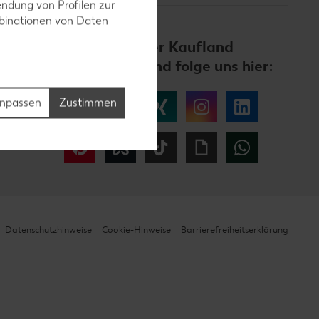
ndung von Profilen zur
mbinationen von Daten
Werde Teil der Kaufland
Community und folge uns hier:
npassen
Zustimmen
Facebook
YouTube
Xing
Instagram
LinkedIn
Pinterest
Kununu
Tiktok
Giphy
WhatsApp
Datenschutzhinweise
Cookie-Hinweise
Barrierefreiheitserklärung