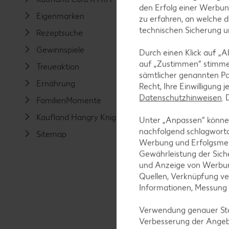
den Erfolg einer Werbun
Eigenmarken
Social M
zu erfahren, an welche d
technischen Sicherung 
Rezeptsuche
Kaufland
Gewinnspiele
Produkti
Durch einen Klick auf „A
auf „Zustimmen“ stimme
Treueaktion
Services
sämtlicher genannten Pa
Ernährung
E-Ladest
Recht, Ihre Einwilligung 
Datenschutzhinweisen
.
FamilienMomente
Paketsta
Kaufland Hangry Knights
Häufige
Unter „Anpassen“ können
nachfolgend schlagwort
Sitemap
Kontakt
Werbung und Erfolgsme
Öffnung
Gewährleistung der Sich
und Anzeige von Werbun
KAUFLA
Quellen, Verknüpfung ve
KAUFLA
Informationen, Messung
KAUFLA
Verwendung genauer Stan
Verbesserung der Angeb