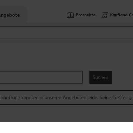
-Angebote
Prospekte
Kaufland C
Suchen
chanfrage konnten in unseren Angeboten leider keine Treffer 