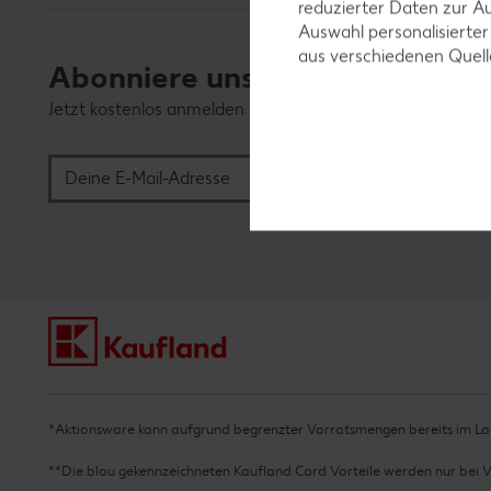
reduzierter Daten zur A
Auswahl personalisierte
aus verschiedenen Quel
Abonniere unseren Kaufland-N
Jetzt kostenlos anmelden und mehr entdecken. Wir freue
Deine E-Mail-Adresse
*Aktionsware kann aufgrund begrenzter Vorratsmengen bereits im Lau
**Die blau gekennzeichneten Kaufland Card Vorteile werden nur bei 