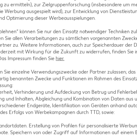
g zu ermitteln), zur Zielgruppenforschung (insbesondere um me
edia
Stellenangebote
ie Werbung ausgespielt wird), zur Entwicklung von Dienstleistu
und Optimierung dieser Werbeausspielungen.
 Services
Arbeitgeber Kaufland
nformationen
Auszeichnungen
blehnen“ können Sie nur den Einsatz notwendiger Techniken zul
n Sie allen Verarbeitungen zu sämtlichen vorgenannten Zweck
 an unseren Kassen
Presse
rtner zu. Weitere Informationen, auch zur Speicherdauer der 
ationen
jederzeit mit Wirkung für die Zukunft zu widerrufen, finden Sie 
 Das Impressum finden Sie
hier.
tionen
 Fragen
 Sie einzelne Verwendungszwecke oder Partner zulassen; das g
artig benannten Zwecke und Funktionen im Rahmen des Einsatz
ssung:
szeiten
erheit, Verhinderung und Aufdeckung von Betrug und Fehlerbeh
g und Inhalten, Abgleichung und Kombination von Daten aus u
ND FOTO
rschiedener Endgeräte, Identifikation von Geräten anhand aut
ND MOBIL
 des Erfolgs von Werbekampagnen durch TTD, sowie:
ND VERSICHERUNG
dortdaten. Erstellung von Profilen für personalisierte Werbu
ote. Speichern von oder Zugriff auf Informationen auf einem