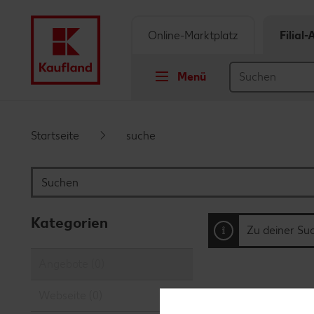
Online-Marktplatz
Filial
Menü
Springe zu
Startseite
suche
Hauptinhalt
Suchen
Footer
Kategorien
Zu deiner Su
Schwebender Seitenbereich
Angebote (0)
Webseite (0)