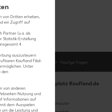
ten
ch von Dritten erheben,
d ein Zugriff auf
 Partner (u.a. als
 Statistik-Erstellung
 insgesamt
4
erbung auszusteuern
ufbaren Kaufland Filial-
Kontakt
Häufige Fragen
ermöglichen. Unter
zur Verfügung.
u den
Online-Marktplatz Kaufland.de
en von anderen
 Webseiten-Nutzung und
Alle Deals
uf Informationen auf
Elektronik & Computer
 mit dem Ausspielen
 um die Leistung und
Garten & Heimwerken