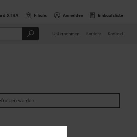
ard XTRA
Filiale:
Anmelden
Einkaufsliste
Unternehmen
Karriere
Kontakt
gefunden werden.