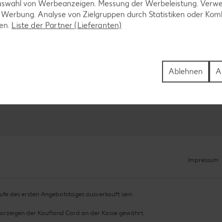
uswahl von Werbeanzeigen. Messung der Werbeleistung. Verwe
r Werbung. Analyse von Zielgruppen durch Statistiken oder Ko
len.
Liste der Partner (Lieferanten)
ewsletter
n uns!
Ablehnen
A
Anmelden
Impressum
fe des ersten Angebotstages ausverkauft sein.
Vorzeigen der Kaufland Card an der Kasse gewährt.