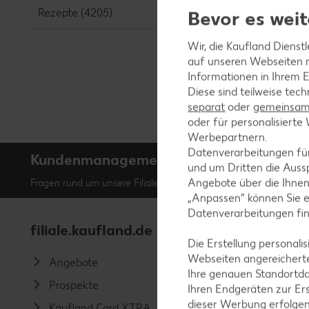
Rezepte (4205)
Bevor es weit
Wir, die Kaufland Dienst
auf unseren Webseiten m
Informationen in Ihrem E
Diese sind teilweise tec
separat
oder
gemeinsam 
oder für personalisier
Werbepartnern.
Datenverarbeitungen fü
Kundenmanagement
0800 / 15 28 352
und um Dritten die Aussp
Angebote über die Ihne
Fragen rund um unsere Filialen? Unter der kostenfreien Rufnu
„Anpassen“ können Sie 
Datenverarbeitungen fi
filiale.kaufland.de
Service
Die Erstellung personal
Webseiten angereicherte
Angebote
Kauflan
Ihre genauen Standortda
Prospekte
Kaufland
Ihren Endgeräten zur Er
dieser Werbung erfolge
Kaufland Card XTRA
Messenge