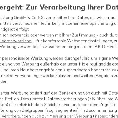
ergeht: Zur Verarbeitung Ihrer Da
leistung GmbH & Co. KG, verarbeiten Ihre Daten, die wir u.a. au
ittels verschiedener Techniken, mit denen eine Speicherung un
ndgerät erfolgt.
hnisch notwendig oder werden mit Ihrer Zustimmung - auch durch
Verantwortliche
) - für komfortable Webseiteneinstellungen, zur
te Werbung verwendet; im Zusammenhang mit dem IAB TCF von
r personalisierte Werbung werden durchgeführt, um eigene W
ielung von Werbung außerhalb der unter filiale.kaufland.de abr
n und Ihren Haushaltsangehörigen zugeordneten Endgeräte zu 
mmer stehen wir von Montag bis Samstag zwischen 8:00 und 19:00 Uhr 
einzelne Verwendungszwecke zulassen und weitere Angaben z
nden.
Unternehmen
isierter Werbung basiert auf der Generierung von auch mit Dat
n Profilen. Dies umfasst Datenverarbeitungen (z.B. über Ihre
d-App
Unsere Werte
ten) einschließlich dem Speichern von und/oder dem Zugriff a
-Newsletter
Compliance
stellung von Zielgruppen (sog. Segmenten). Im Zusammenhang
n Verarbeitungen auch zur Messung der Werbung (insbesondere
r-Services
Unsere Verantwortung