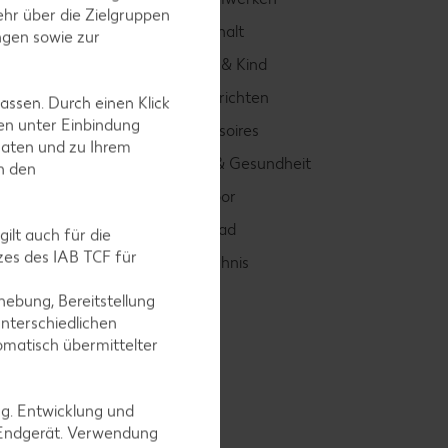
hr über die Zielgruppen
Küche & Haushalt
ngen sowie zur
Alles für Baby & Kind
Wohnen & Einrichten
assen. Durch einen Klick
en unter Einbindung
Mode & Accessoires
Daten und zu Ihrem
Körperpflege & Gesundheit
in den
Sport & Outdoor
Auto & Motorrad
ilt auch für die
es des IAB TCF für
Markenverzeichnis
ebung, Bereitstellung
nterschiedlichen
omatisch übermittelter
ng. Entwicklung und
 Endgerät. Verwendung