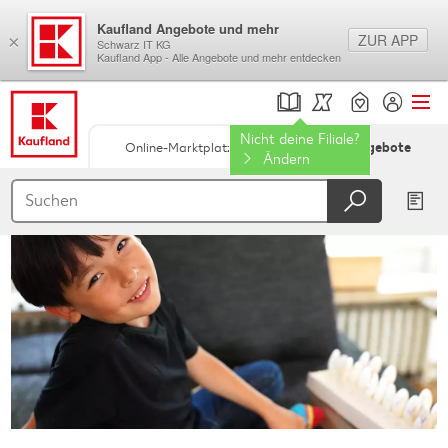
Kaufland Angebote und mehr
ZUR APP
×
Schwarz IT KG
Kaufland App - Alle Angebote und mehr entdecken
Nicht deine Filiale?
Online-Marktplatz
Filial-Angebote
Ändern
Springe zu
Hauptinhalt
Footer
Schwebender Seitenbereich