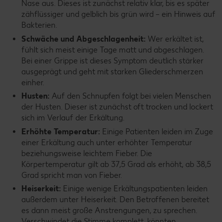
Nase aus. Dieses ist zunächst relativ klar, bis es später
zähflüssiger und gelblich bis grün wird – ein Hinweis auf
Bakterien.
Schwäche und Abgeschlagenheit:
Wer erkältet ist,
fühlt sich meist einige Tage matt und abgeschlagen.
Bei einer Grippe ist dieses Symptom deutlich stärker
ausgeprägt und geht mit starken Gliederschmerzen
einher.
Husten:
Auf den Schnupfen folgt bei vielen Menschen
der Husten. Dieser ist zunächst oft trocken und lockert
sich im Verlauf der Erkältung.
Erhöhte Temperatur:
Einige Patienten leiden im Zuge
einer Erkältung auch unter erhöhter Temperatur
beziehungsweise leichtem Fieber. Die
Körpertemperatur gilt ab 37,5 Grad als erhöht, ab 38,5
Grad spricht man von Fieber.
Heiserkeit:
Einige wenige Erkältungspatienten leiden
außerdem unter Heiserkeit. Den Betroffenen bereitet
es dann meist große Anstrengungen, zu sprechen.
Verschwindet die Stimme komplett, könnten