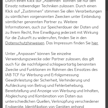
Durch einen Klick auf „Ablehnen“ können Sie nur den
und betäuben den Schmerz für kurze Zeit.
Einsatz notwendiger Techniken zulassen. Durch einen
Hühnersuppe:
Eine wissenschaftliche Begründung
Klick auf „Zustimmen“ stimmen Sie allen Verarbeitungen
gibt’s für das Hausmittel zwar nicht, aber auch viele
zu sämtlichen vorgenannten Zwecken unter Einbindung
Hausärzte schwören darauf. Einfach ein Suppenhuhn
sämtlicher genannten Partner zu. Weitere
anderthalb Stunden in ausreichend Wasser kochen, je
Informationen, auch zur Speicherdauer der Daten und
nach Geschmack noch Suppengemüse oder Nudeln
zu Ihrem Recht, Ihre Einwilligung jederzeit mit Wirkung
hinzugeben – fertig ist das Erkältungsmittel. Beim
für die Zukunft zu widerrufen, finden Sie in den
Kochen konzentrieren sich die Nährstoffe aus den
Datenschutzhinweisen
. Das Impressum finden Sie
hier.
Hühnerknochen, unter anderem Carnosin, in der Suppe.
Die heiße Flüssigkeit fördert die Durchblutung im
Unter „Anpassen“ können Sie einzelne
Körper, der wohlriechende Dampf tut den Atemwegen
Verwendungszwecke oder Partner zulassen; das gilt
gut. Eine Suppe ist außerdem leichte Kost, die den
auch für die nachfolgend schlagwortartig benannten
Magen schont und auch bei wenig Appetit gegessen
Zwecke und Funktionen im Rahmen des Einsatzes des
werden kann.
IAB TCF für Werbung und Erfolgsmessung:
Gewährleistung der Sicherheit, Verhinderung und
Zinkhaltige Lebensmittel:
Enzyme brauchen das
Aufdeckung von Betrug und Fehlerbehebung,
Spurenelement, um ihren Aufgaben in den Zellen
Bereitstellung und Anzeige von Werbung und Inhalten,
nachzukommen. Fisch, Milch, Käse, Haferflocken,
Abgleichung und Kombination von Daten aus
Austern und Pfifferlinge bieten Zink. Eine ähnliche
unterschiedlichen Quellen, Verknüpfung verschiedener
Funktion wie Zink übt die Aminosäure Arginin aus, die in
Endgeräte, Identifikation von Geräten anhand
Pinien- und Kürbiskernen, Sojabohnen und Erdnüssen