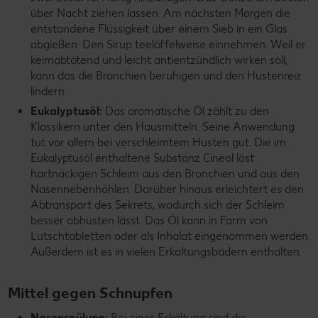
über Nacht ziehen lassen. Am nächsten Morgen die
entstandene Flüssigkeit über einem Sieb in ein Glas
abgießen. Den Sirup teelöffelweise einnehmen. Weil er
keimabtötend und leicht antientzündlich wirken soll,
kann das die Bronchien beruhigen und den Hustenreiz
lindern.
Eukalyptusöl:
Das aromatische Öl zählt zu den
Klassikern unter den Hausmitteln. Seine Anwendung
tut vor allem bei verschleimtem Husten gut. Die im
Eukalyptusöl enthaltene Substanz Cineol löst
hartnäckigen Schleim aus den Bronchien und aus den
Nasennebenhöhlen. Darüber hinaus erleichtert es den
Abtransport des Sekrets, wodurch sich der Schleim
besser abhusten lässt. Das Öl kann in Form von
Lutschtabletten oder als Inhalat eingenommen werden.
Außerdem ist es in vielen Erkältungsbädern enthalten.
Mittel gegen Schnupfen
Nasenspülung:
Bei einer Erkältung sind die