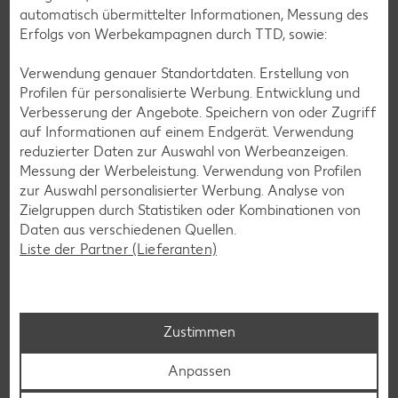
automatisch übermittelter Informationen, Messung des
steckt. Sie stärkt die Thymozyten, die Abwehrzellen,
Erfolgs von Werbekampagnen durch TTD, sowie:
die per Botenstoff die Helferzellen gegen virale
Eindringlinge losschickt.
Verwendung genauer Standortdaten. Erstellung von
Profilen für personalisierte Werbung. Entwicklung und
Sich ausruhen
Verbesserung der Angebote. Speichern von oder Zugriff
auf Informationen auf einem Endgerät. Verwendung
Es ist kein Mythos: Schlaf und Ruhe können bei der
reduzierter Daten zur Auswahl von Werbeanzeigen.
Bekämpfung einer Erkältung helfen. Studien haben gezeigt,
Messung der Werbeleistung. Verwendung von Profilen
dass ausreichend Schlaf die Abwehrkräfte stärken kann.
zur Auswahl personalisierter Werbung. Analyse von
Denn in Ruhephasen soll unser Körper besonders effektiv
Zielgruppen durch Statistiken oder Kombinationen von
gegen die Krankheitserreger ankämpfen können.
Daten aus verschiedenen Quellen.
Liste der Partner (Lieferanten)
Hausmittel
Welche Hausmittel bei einer
Zustimmen
Erkältung helfen
Anpassen