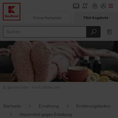
Online-Marktplatz
Filial-Angebote
Springe zu
Hauptinhalt
Footer
Schwebender Seitenbereich
© gpointstudio - stock.adobe.com
Startseite
Ernährung
Ernährungslexikon
Hausmittel gegen Erkältung