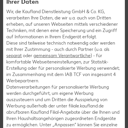
Behandlung. Einige grundsätzliche Dinge können jedoch
Ihrer Daten
helfen, die akute Phase erträglicher zu gestalten.
Wir, die Kaufland Dienstleistung GmbH & Co. KG,
verarbeiten Ihre Daten, die wir u.a. auch von Dritten
Viel trinken
erheben, auf unseren Webseiten mittels verschiedener
Techniken, mit denen eine Speicherung und ein Zugriff
Wer erkältet ist, sollte viel trinken. Am besten Wasser oder
auf Informationen in Ihrem Endgerät erfolgt.
Kräuter- und Früchtetees. Vor allem bei erhöhter
Diese sind teilweise technisch notwendig oder werden
Temperatur oder Fieber verliert der Körper viel Flüssigkeit,
mit Ihrer Zustimmung - auch durch Partner (u.a. als
die ihm unbedingt wieder zugeführt werden muss. Ein
separat
oder
gemeinsam Verantwortliche
) - für
weiterer Effekt: Der Schleim in Nasen- und Rachenraum ist
komfortable Webseiteneinstellungen, zur Statistik-
nicht mehr ganz so zähflüssig und fließt leichter ab.
Erstellung oder für personalisierte Werbung verwendet;
im Zusammenhang mit dem IAB TCF von insgesamt
4
Die richtige Ernährung
Werbepartnern.
Datenverarbeitungen für personalisierte Werbung
Eine bewusste Ernährung kann ein geschwächtes
werden durchgeführt, um eigene Werbung
Immunsystem stärken. Geeignet ist eine ausgewogene
auszusteuern und um Dritten die Ausspielung von
Mischkost aus frischem Obst und Gemüse, das
Werbung außerhalb der unter filiale.kaufland.de
verschiedene Vitamine enthält sowie Zink. Diese
abrufbaren Kaufland Filial-Angebote über die Ihnen und
Lebensmittel und Gerichte tun bei einer Erkältung gut:
Ihren Haushaltsangehörigen zugeordneten Endgeräte
zu ermöglichen. Unter „Anpassen“ können Sie einzelne
Tee:
Bei Halsschmerzen und Husten helfen Thymian-