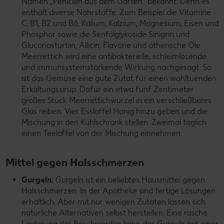
Namen „Penicillin aus dem Garten“ bekannt. Denn es
enthält diverse Nährstoffe. Zum Beispiel die Vitamine
C, B1, B2 und B6, Kalium, Kalzium, Magnesium, Eisen und
Phosphor sowie die Senfölglykoside Sinigrin und
Gluconasturtiin, Allicin, Flavone und ätherische Öle.
Meerrettich wird eine antibakterielle, schleimlösende
und immunsystemstärkende Wirkung nachgesagt. So
ist das Gemüse eine gute Zutat für einen wohltuenden
Erkältungssirup. Dafür ein etwa fünf Zentimeter
großes Stück Meerrettichwurzel in ein verschließbares
Glas reiben. Vier Esslöffel Honig hinzu geben und die
Mischung in den Kühlschrank stellen. Zweimal täglich
einen Teelöffel von der Mischung einnehmen.
Mittel gegen Halsschmerzen
Gurgeln:
Gurgeln ist ein beliebtes Hausmittel gegen
Halsschmerzen. In der Apotheke sind fertige Lösungen
erhältlich. Aber mit nur wenigen Zutaten lassen sich
natürliche Alternativen selbst herstellen. Eine rasche
Linderung der Beschwerden kann das Gurgeln mit einer