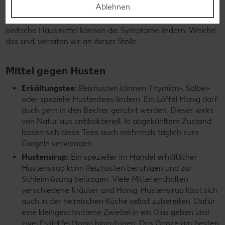
Ablehnen
Bei einer Erkältung sind weder Antibiotika noch andere
verschreibungspflichtige Medikamente notwendig. Bereits
einfache Hausmittel können die Symptome lindern. Welche
das sind, verraten wir an dieser Stelle.
Mittel gegen Husten
Erkältungstee:
Reizhusten können Thymian-, Salbei-
oder spezielle Hustentees lindern. Ein Löffel Honig darf
auch gern in den Becher gerührt werden. Dieser wirkt
von Natur aus antibakteriell. In abgekühltem Zustand
lassen sich diese Tees auch mehrmals täglich zum
Gurgeln verwenden.
Hustensirup:
Ein spezieller im Handel erhältlicher
Hustensirup kann Reizhusten beruhigen und zur
Schleimlösung beitragen. Viele Mittel enthalten
verschiedene Kräuter und Honig. Hustensirup lässt sich
auch in der heimischen Küche selbst zubereiten. Dafür
eine kleingeschnittene Zwiebel in ein Glas geben und
zwei Esslöffel Honig hinzufügen. Das Ganze am besten