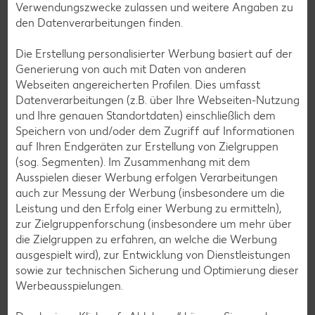
Verwendungszwecke zulassen und weitere Angaben zu
oder Salbeitee versetzt mit einem Löffel Honig. Wer
den Datenverarbeitungen finden.
sich mit Fieber herumschlägt, trinkt am besten Tees
aus Holunder- oder Lindenblüten – diese gelten als
Die Erstellung personalisierter Werbung basiert auf der
fiebersenkend.
Generierung von auch mit Daten von anderen
Wasser:
Trinken ist eine der einfachsten, aber
Webseiten angereicherten Profilen. Dies umfasst
wirkungsvollsten Therapien bei einer Erkältung. Der
Datenverarbeitungen (z.B. über Ihre Webseiten-Nutzung
Körper verbraucht, vor allem bei Fieber, in diesen Tagen
und Ihre genauen Standortdaten) einschließlich dem
viel Flüssigkeit, die ihm unbedingt wieder zugeführt
Speichern von und/oder dem Zugriff auf Informationen
werden muss.
auf Ihren Endgeräten zur Erstellung von Zielgruppen
Ingwer:
Die würzige Knolle enthält wertvolle
(sog. Segmenten). Im Zusammenhang mit dem
Nährstoffe und ätherische Öle, die eine
Ausspielen dieser Werbung erfolgen Verarbeitungen
entzündungshemmende Wirkung entfalten. Diese
auch zur Messung der Werbung (insbesondere um die
kann bei Halsschmerzen für Linderung sorgen. Dafür
Leistung und den Erfolg einer Werbung zu ermitteln),
einfach ein fingergroßes Stück der Knolle schälen, in
zur Zielgruppenforschung (insbesondere um mehr über
Scheiben schneiden und in einer Kanne mit kochendem
die Zielgruppen zu erfahren, an welche die Werbung
Wasser übergießen. Etwas Zitronensaft lässt den
ausgespielt wird), zur Entwicklung von Dienstleistungen
Aufguss etwas fruchtiger schmecken und liefert
sowie zur technischen Sicherung und Optimierung dieser
zusätzlich Vitamin C. Apropos Halsschmerzen: Bei
Werbeausspielungen.
akuten Schmerzen können auch kalte Speisen helfen.
Durch die Kälte ziehen sich die Blutgefäße zusammen