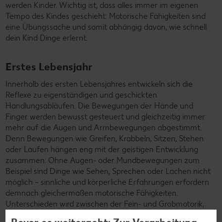
werden Kinder. Wichtig ist, dass alles immer im eigenen
Tempo des Kindes geschieht: Motorische Fähigkeiten sind
eine Übungssache und somit abhängig davon, wie schnell
dein Kind Dinge erlernt.
Erstes Lebensjahr
Innerhalb des ersten Lebensjahres entwickeln sich die
Reflexe zu eigenständigen und geschickten
Handlungsabläufen. Die Bewegungen der Hände und
Finger werden bewusst gesteuert und gleichzeitig immer
mehr auf die Augen und Armbewegungen abgestimmt.
Denn Bewegungen wie Greifen, Krabbeln, Sitzen, Stehen
oder Laufen hängen eng mit der geistigen Entwicklung
zusammen: Ohne Augen- oder Mundbewegungen zum
Beispiel sind Dinge wie Sehen, Sprechen oder Lachen nicht
möglich – sinnliche und körperliche Erfahrungen erfordern
demnach gleichermaßen motorische Fähigkeiten.
Unterschieden wird zwischen der Fein- und Grobmotorik,
wobei feine, motorische Fähigkeiten auf der Grobmotorik