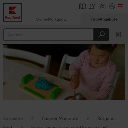
Online-Marktplatz
Filial-Angebote
Springe zu
Hauptinhalt
Footer
Schwebender Seitenbereich
Startseite
FamilienMomente
Ratgeber:
Kind
Knete, Fingerfarben und Kreide selbst