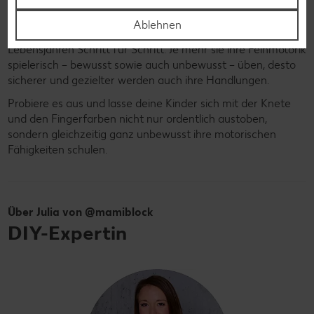
vorher schon eine gewisse Grobmotorik vorhanden und
auch die Muskeln müssen bereits geschult sein. Darauf
Ablehnen
aufbauend erlernen Kinder die Feinmotorik in den ersten
Lebensjahren Schritt für Schritt. Je mehr sie ihre Feinmotorik
spielerisch – bewusst sowie auch unbewusst – üben, desto
sicherer und gezielter werden auch ihre Handlungen.
Probiere es aus und lasse deine Kinder sich mit der Knete
und den Fingerfarben nicht nur ordentlich austoben,
sondern gleichzeitig ganz unbewusst ihre motorischen
Fähigkeiten schulen.
Über Julia von @mamiblock
DIY-Expertin