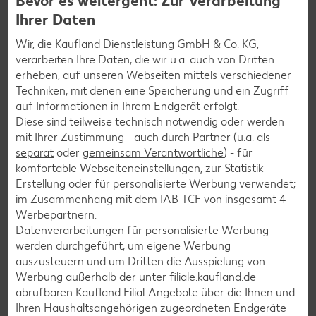
Bevor es weitergeht: Zur Verarbeitung
aufbauen.
Ihrer Daten
Zweites Lebensjahr
Wir, die Kaufland Dienstleistung GmbH & Co. KG,
verarbeiten Ihre Daten, die wir u.a. auch von Dritten
Im zweiten Lebensjahr verfeinert sich dann die Augen-
erheben, auf unseren Webseiten mittels verschiedener
Hand-Koordination. Dein Kind lernt jetzt, gezielt nach
Techniken, mit denen eine Speicherung und ein Zugriff
Dingen zu greifen und sie wieder abzulegen – der
auf Informationen in Ihrem Endgerät erfolgt.
sogenannte „Pinzettengriff“ kommt hinzu. Dabei handelt es
Diese sind teilweise technisch notwendig oder werden
sich um einen Griff, bei dem Daumen und Zeigefinger
mit Ihrer Zustimmung - auch durch Partner (u.a. als
genutzt werden, um Dinge aufzuheben. Kinder können jetzt
separat
oder
gemeinsam Verantwortliche
) - für
mit Stiften, Löffeln oder auch Zahnbürsten umgehen.
komfortable Webseiteneinstellungen, zur Statistik-
Erstellung oder für personalisierte Werbung verwendet;
im Zusammenhang mit dem IAB TCF von insgesamt
4
Drittes Lebensjahr
Werbepartnern.
Im dritten Lebensjahr sind die Bewegungsabläufe soweit
Datenverarbeitungen für personalisierte Werbung
ausgeprägt, dass Kinder kaum noch zu bremsen sind. Sie
werden durchgeführt, um eigene Werbung
laufen sicher, umgehen Hindernisse, klettern auf Möbel,
auszusteuern und um Dritten die Ausspielung von
meistern Treppen, können springen, auf Zehenspitzen
Werbung außerhalb der unter filiale.kaufland.de
stehen und Bälle werfen. Auch die Fingerfertigkeit deines
abrufbaren Kaufland Filial-Angebote über die Ihnen und
Kindes verbessert sich, sodass Basteln, Malen und Bauen
Ihren Haushaltsangehörigen zugeordneten Endgeräte