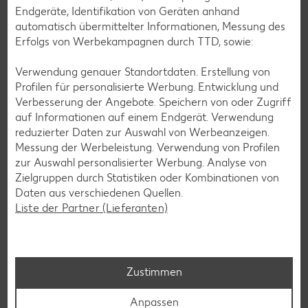
Endgeräte, Identifikation von Geräten anhand
Die Grobmotorik umfasst gröbere Bewegungsabläufe, meist
automatisch übermittelter Informationen, Messung des
des ganzen Körpers, die beispielsweise beim Klettern,
Erfolgs von Werbekampagnen durch TTD, sowie:
Schwimmen, Spielen mit dem Ball oder Springen mit dem
Hüpfseil gebraucht werden. Auch der beliebte Hampelmann
Verwendung genauer Standortdaten. Erstellung von
eignet sich zur Unterstützung der Grobmotorik ebenso wie
Profilen für personalisierte Werbung. Entwicklung und
das Barfußlaufen – das zusätzlich die Balance deines Kindes
Verbesserung der Angebote. Speichern von oder Zugriff
fördert.
auf Informationen auf einem Endgerät. Verwendung
reduzierter Daten zur Auswahl von Werbeanzeigen.
Feinmotorische Fähigkeiten
Messung der Werbeleistung. Verwendung von Profilen
zur Auswahl personalisierter Werbung. Analyse von
Ebenso wie die Grobmotorik müssen die Kinder auch die
Zielgruppen durch Statistiken oder Kombinationen von
Feinmotorik im jungen Alter erlernen – sie ist spätestens zur
Daten aus verschiedenen Quellen.
Einschulung deines Kindes von Nöten, damit dein Kind
Liste der Partner (Lieferanten)
Schreiben lernen kann. Unter Feinmotorik fallen kleine,
filigrane Bewegungen, die besonders mit den Fingern und
Händen ausgeführt werden, wie unter anderem Knöpfe
zumachen, Rühren, Schneiden, Gläser aufdrehen, Kleben
Zustimmen
oder das Öffnen eines Reißverschlusses.
Damit die Feinmotorik einwandfrei funktionieren kann, muss
Anpassen