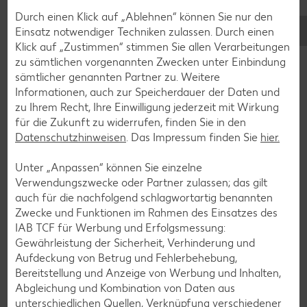
Wie du dein Kind unterstützen
Durch einen Klick auf „Ablehnen“ können Sie nur den
kannst
Einsatz notwendiger Techniken zulassen. Durch einen
Klick auf „Zustimmen“ stimmen Sie allen Verarbeitungen
zu sämtlichen vorgenannten Zwecken unter Einbindung
Ein gutes Körpergefühl ist wichtig für das ganze Leben. Die
sämtlicher genannten Partner zu. Weitere
Entwicklung der Motorik sollte deswegen auf
Informationen, auch zur Speicherdauer der Daten und
unterschiedlichste Weise erfolgen und aktiv unterstützt
zu Ihrem Recht, Ihre Einwilligung jederzeit mit Wirkung
werden. Eine tolle Möglichkeit, um die Motorik zu fördern, ist
für die Zukunft zu widerrufen, finden Sie in den
die Wahl verschiedener Spielmaterialien. Gestalte die
Datenschutzhinweisen
. Das Impressum finden Sie
hier.
Freizeit deiner Kinder außerdem möglichst
abwechslungsreich. Eine Anschaffung teurer Geräte ist
Unter „Anpassen“ können Sie einzelne
dafür nicht notwendig: Du kannst eine große Vielfalt auch
Verwendungszwecke oder Partner zulassen; das gilt
durch Dinge, die du schon zu Hause hast, schaffen.
auch für die nachfolgend schlagwortartig benannten
Prinzipiell sollten Kinder alles Mögliche anfassen, greifen und
Zwecke und Funktionen im Rahmen des Einsatzes des
ertasten dürfen. Toll zum Entdecken sind dabei
IAB TCF für Werbung und Erfolgsmessung:
beispielsweise Wasser, Knete, Teig oder auch Sand auf dem
Gewährleistung der Sicherheit, Verhinderung und
Spielplatz.
Aufdeckung von Betrug und Fehlerbehebung,
Bereitstellung und Anzeige von Werbung und Inhalten,
Abgleichung und Kombination von Daten aus
Grobmotorische Fähigkeiten
unterschiedlichen Quellen, Verknüpfung verschiedener