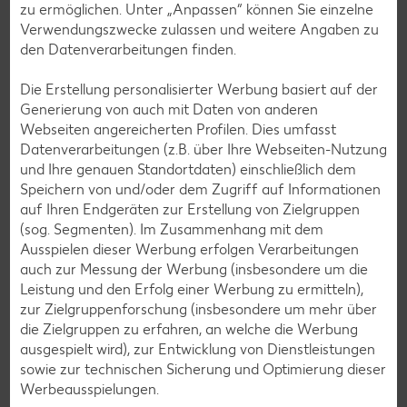
immer wichtiger wird.
zu ermöglichen. Unter „Anpassen“ können Sie einzelne
Verwendungszwecke zulassen und weitere Angaben zu
Das Kind kann Linien und Kreise zeichnen, mit Bauklötzen
den Datenverarbeitungen finden.
Türme bauen, Lichtschalter betätigen oder die
Stereoanlage leiser und lauter drehen. Die Abläufe sehen
Die Erstellung personalisierter Werbung basiert auf der
dabei mitunter noch etwas unbeholfen aus und es
Generierung von auch mit Daten von anderen
funktioniert nicht immer alles sofort. Je mehr eine
Webseiten angereicherten Profilen. Dies umfasst
Bewegung aber wiederholt wird, desto besser wird auch die
Datenverarbeitungen (z.B. über Ihre Webseiten-Nutzung
Feinmotorik.
und Ihre genauen Standortdaten) einschließlich dem
Obwohl die Händigkeit deines Kindes, das heißt, ob es ein
Speichern von und/oder dem Zugriff auf Informationen
Links- oder Rechtshänder wird, sich erst mit etwa drei
auf Ihren Endgeräten zur Erstellung von Zielgruppen
Jahren herausbildet, fällt schon im Alter von circa acht
(sog. Segmenten). Im Zusammenhang mit dem
Monaten auf, dass die meisten Kinder eine Hand
Ausspielen dieser Werbung erfolgen Verarbeitungen
bevorzugen und mit ihr eher nach Dingen greifen. Mit dem
auch zur Messung der Werbung (insbesondere um die
dritten Lebensjahr wird sie dann klar erkennbar und dein
Leistung und den Erfolg einer Werbung zu ermitteln),
Kind verwendet grundsätzlich konstant eine Hand.
zur Zielgruppenforschung (insbesondere um mehr über
die Zielgruppen zu erfahren, an welche die Werbung
ausgespielt wird), zur Entwicklung von Dienstleistungen
sowie zur technischen Sicherung und Optimierung dieser
Förderung
Werbeausspielungen.