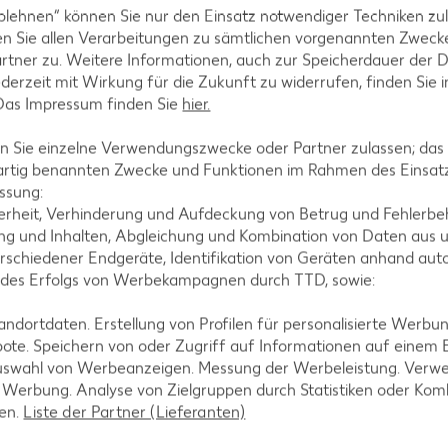
blehnen“ können Sie nur den Einsatz notwendiger Techniken zul
 ohne Besteck essen.
n Sie allen Verarbeitungen zu sämtlichen vorgenannten Zweck
tahlflaschen, die du für
rtner zu. Weitere Informationen, auch zur Speicherdauer der 
lmaschinenfest, was die
jederzeit mit Wirkung für die Zukunft zu widerrufen, finden Sie 
 Das Impressum finden Sie
hier.
n der Eisdiele? Dann nimm die
 – so bleibt hinterher kein Müll
 Sie einzelne Verwendungszwecke oder Partner zulassen; das g
chätzen, ob das klappt oder das
artig benannten Zwecke und Funktionen im Rahmen des Einsatz
ssung:
erheit, Verhinderung und Aufdeckung von Betrug und Fehlerbeh
g und Inhalten, Abgleichung und Kombination von Daten aus u
rschiedener Endgeräte, Identifikation von Geräten anhand aut
 des Erfolgs von Werbekampagnen durch TTD, sowie:
rnativen, um die Nutzung von Plastik zu reduzieren.
 du den Windelmüll reduzieren willst, nutze Stoffwindeln.
dortdaten. Erstellung von Profilen für personalisierte Werbu
ote. Speichern von oder Zugriff auf Informationen auf einem
ne große Auswahl an waschbaren und wiederverwendbaren Einlage
uswahl von Werbeanzeigen. Messung der Werbeleistung. Verwe
r Werbung. Analyse von Zielgruppen durch Statistiken oder Ko
Kinder gibt es Zahnbürsten aus Bambus, die nach der Nutzung 
len.
Liste der Partner (Lieferanten)
kung kannst du Seife am Stück verwenden. Die Auswahl ist riesig