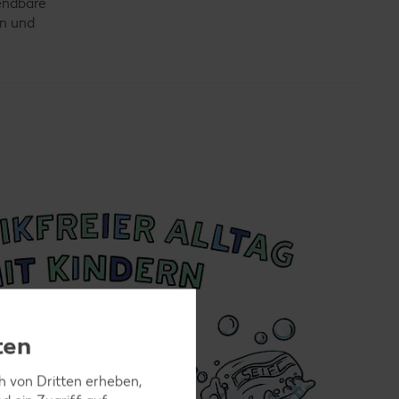
wendbare
en und
ten
ch von Dritten erheben,