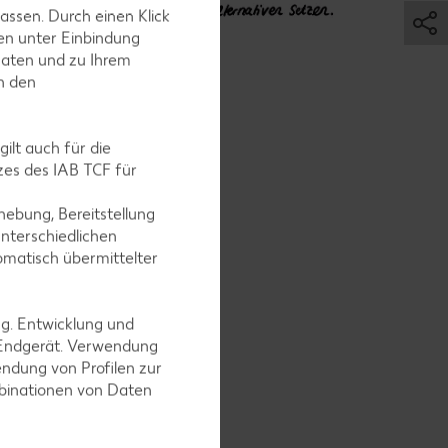
assen. Durch einen Klick
en unter Einbindung
Daten und zu Ihrem
in den
ilt auch für die
es des IAB TCF für
ebung, Bereitstellung
nterschiedlichen
omatisch übermittelter
ng. Entwicklung und
 Endgerät. Verwendung
n, die eine
ndung von Profilen zur
mbinationen von Daten
komplett
 und viele