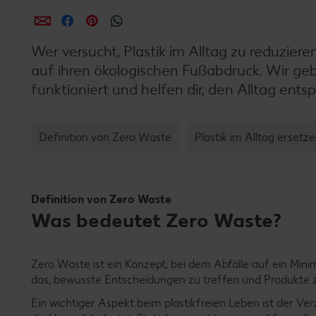
per E-Mail teilen
per Facebook teilen
per Pinterest teilen
per WhatsApp teilen
Wer versucht, Plastik im Alltag zu reduzier
auf ihren ökologischen Fußabdruck. Wir ge
funktioniert und helfen dir, den Alltag ent
Definition von Zero Waste
Plastik im Alltag ersetz
Definition von Zero Waste
Was bedeutet Zero Waste?
Zero Waste ist ein Konzept, bei dem Abfälle auf ein Min
das, bewusste Entscheidungen zu treffen und Produkte z
Ein wichtiger Aspekt beim plastikfreien Leben ist der Ve