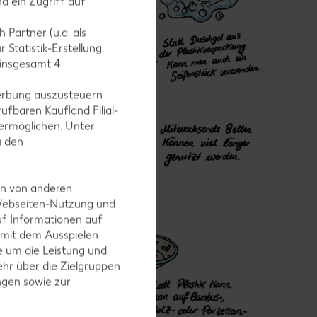
d ein Zugriff auf
 Partner (u.a. als
 Statistik-Erstellung
 insgesamt
4
erbung auszusteuern
ufbaren Kaufland Filial-
ermöglichen. Unter
u den
en von anderen
 Webseiten-Nutzung und
uf Informationen auf
 mit dem Ausspielen
 um die Leistung und
hr über die Zielgruppen
ngen sowie zur