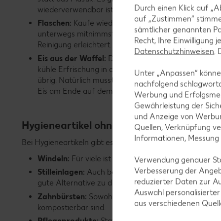
Durch einen Klick auf „A
wiederverwendbar ist. Viele Snacks lassen sich auch
auf „Zustimmen“ stimme
Flaschen:
Kaufe wiederverwendbare Glas- oder Edels
sämtlicher genannten Pa
unterwegs mitnimmst. Meistens sind diese sogar spü
Recht, Ihre Einwilligung 
Reinigung erleichtert.
Datenschutzhinweisen
.
Eis aus der Waffel:
Du stoppst mit deiner Familie a
kühle Erfrischung in der Waffel statt im Becher zu dir
Unter „Anpassen“ können
übrig. Natürlich musst du bei kleineren Kindern eins
nachfolgend schlagwort
Eis am Ende auf dem T-Shirt landen wird.
Werbung und Erfolgsme
Gewährleistung der Sich
und Anzeige von Werbun
Hygieneartikel ohne Plastikanteile
Quellen, Verknüpfung ve
Informationen, Messung
Bei Hygieneartikeln gibt es bereits eine Vielzahl von Alte
Windeln:
Für viele ist es eine Umstellung, aber wenn
Verwendung genauer Stan
Verbesserung der Angeb
Stilleinlagen:
Auch bei den Stilleinlagen gibt es ei
reduzierter Daten zur A
gute Alternative zu den Einwegeinlagen darstellen.
Auswahl personalisierte
Zahnbürsten:
Sowohl für Erwachsene als auch für 
aus verschiedenen Quel
kompostierbar sind.
Pflegeprodukte:
Statt Duschgel aus der Plastikpac