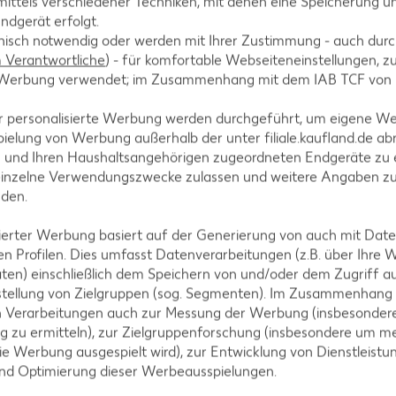
ittels verschiedener Techniken, mit denen eine Speicherung un
 Einkaufskorb auf, damit sie
ndgerät erfolgt.
nfalls geeignet.
hnisch notwendig oder werden mit Ihrer Zustimmung - auch durch
 Bringe auch für Backwaren
Verantwortliche
) - für komfortable Webseiteneinstellungen, zur
te Werbung verwendet; im Zusammenhang mit dem IAB TCF von
Spiel daraus: Wer findet die
r personalisierte Werbung werden durchgeführt, um eigene W
schult und lernen nebenbei,
ielung von Werbung außerhalb der unter filiale.kaufland.de abr
 einzuschränken.
n und Ihren Haushaltsangehörigen zugeordneten Endgeräte zu 
einzelne Verwendungszwecke zulassen und weitere Angaben z
ind
nden.
u ein Picknick, einen Ausflug
isierter Werbung basiert auf der Generierung von auch mit Dat
er Brotdosen für deine
n Profilen. Dies umfasst Datenverarbeitungen (z.B. über Ihre
ten) einschließlich dem Speichern von und/oder dem Zugriff a
eignet sich genauso wie
stellung von Zielgruppen (sog. Segmenten). Im Zusammenhang
ransport deiner Brotzeit. Zu
n Verarbeitungen auch zur Messung der Werbung (insbesondere
ist wieder bereit für die
g zu ermitteln), zur Zielgruppenforschung (insbesondere um me
ie Werbung ausgespielt wird), zur Entwicklung von Dienstleistu
und Optimierung dieser Werbeausspielungen.
e zu Alternativen aus Holz
ck, das leicht, verstaubar und