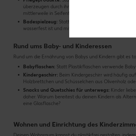
überzeugen durch ihre Inhaltsstoffe. Sie schäumen
mittlerweile in Seifenform. Spare Müll, indem du
Seif
Badespielzeug:
Statt der berühmten Badeente aus Pl
wasserfest ist und mit in die Badewanne genommen
Rund ums Baby- und Kinderessen
Rund um die Ernährung von Babys und Kindern gibt es toll
Babyflaschen:
Statt Plastikflaschen verwende Babyf
Kindergeschirr:
Beim Kindergeschirr wird häufig auf 
Holzbrettchen und Schüsselchen aus Olivenholz oder
Snacks und Quetschies für unterwegs:
Kinder lieb
daher. Warum bereitest du deinen Kindern als Alterna
eine Glasflasche?
Wohnen und Einrichtung des Kinderzimm
Deinen Wohnraum kannst du plastikfrei gestalten, indem