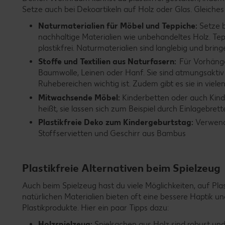
Setze auch bei Dekoartikeln auf Holz oder Glas. Gleiches
Naturmaterialien für Möbel und Teppiche:
Setze 
nachhaltige Materialien wie unbehandeltes Holz. Te
plastikfrei. Naturmaterialien sind langlebig und br
Stoffe und Textilien aus Naturfasern:
Für Vorhänge
Baumwolle, Leinen oder Hanf. Sie sind atmungsaktiv 
Ruhebereichen wichtig ist. Zudem gibt es sie in viel
Mitwachsende Möbel:
Kinderbetten oder auch Kinde
heißt, sie lassen sich zum Beispiel durch Einlagebret
Plastikfreie Deko zum Kindergeburtstag:
Verwende
Stoffservietten und Geschirr aus Bambus
Plastikfreie Alternativen beim Spielzeug
Auch beim Spielzeug hast du viele Möglichkeiten, auf Pla
natürlichen Materialien bieten oft eine bessere Haptik u
Plastikprodukte. Hier ein paar Tipps dazu:
Holzspielzeug:
Spielsachen aus Holz sind robust un