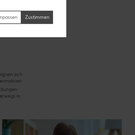
ngen gibt es
npassen
Zustimmen
as
eignen sich
dermotiven.
ackungen
terwegs in