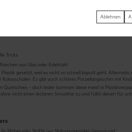
 ebenso sehr wie normale Duschgele. Auch Shampoos und Spülu
e selbst herstellst
.
Ablehnen
A
astik gibt es tolles Spielzeug aus Holz oder Naturkautschuk, d
 werden kann.
e Tricks:
laschen aus Glas oder Edelstahl.
Plastik gesetzt, weil es nicht so schnell kaputt geht. Alternativ 
 Kokosschalen. Es gibt auch schönes Porzellangeschirr mit Kin
en Quetschies – doch leider kommen diese meist in Plastikverp
tive nicht einen leckeren Smoothie zu und füllst diesen für un
ers
 du Möbel oder Stoffe aus Naturmaterialien bevorzugst.