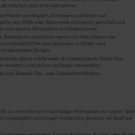
 gilt natürlich auch im Kinderzimmer:
bei Möbeln wie Regalen, Schränken und Betten auf
ppiche aus Wolle oder Baumwolle sind weich, gemütlich und
ingen eine warme Atmosphäre ins Kinderzimmer.
, Bettwäsche und Kissen eignen sich Naturfasern wie
und schadstofffrei, was besonders in Schlaf- und
en kindgerechten Designs.
rstühle gibt es mittlerweile als mitwachsende Möbel. Das
ter erweitern und sind so viel länger verwendbar.
 zum Beispiel Glas- oder Edelstahlstrohhalme,
stik zu verzichten und nachhaltige Alternativen zu nutzen. Spie
nd Langlebigkeit und bringen mindestens genauso viel Spaß wie
d hochwertig verarbeitet. Egal ob Bauklötze, Puzzles oder Musi