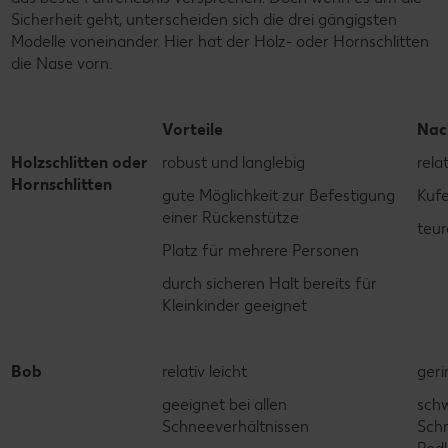
Sicherheit geht, unterscheiden sich die drei gängigsten
Modelle voneinander. Hier hat der Holz- oder Hornschlitten
die Nase vorn.
Vorteile
Nac
Holzschlitten oder
robust und langlebig
rela
Hornschlitten
gute Möglichkeit zur Befestigung
Kuf
einer Rückenstütze
teur
Platz für mehrere Personen
durch sicheren Halt bereits für
Kleinkinder geeignet
Bob
relativ leicht
geri
geeignet bei allen
sch
Schneeverhältnissen
Schn