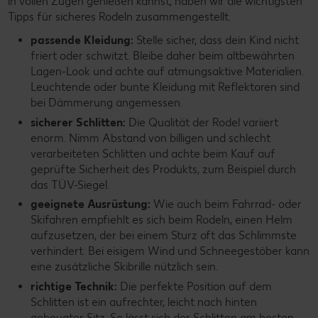
in vollen Zügen genießen kannst, haben wir die wichtigsten
Tipps für sicheres Rodeln zusammengestellt.
passende Kleidung:
Stelle sicher, dass dein Kind nicht
friert oder schwitzt. Bleibe daher beim altbewährten
Lagen-Look und achte auf atmungsaktive Materialien.
Leuchtende oder bunte Kleidung mit Reflektoren sind
bei Dämmerung angemessen.
sicherer Schlitten:
Die Qualität der Rodel variiert
enorm. Nimm Abstand von billigen und schlecht
verarbeiteten Schlitten und achte beim Kauf auf
geprüfte Sicherheit des Produkts, zum Beispiel durch
das TÜV-Siegel.
geeignete Ausrüstung:
Wie auch beim Fahrrad- oder
Skifahren empfiehlt es sich beim Rodeln, einen Helm
aufzusetzen, der bei einem Sturz oft das Schlimmste
verhindert. Bei eisigem Wind und Schneegestöber kann
eine zusätzliche Skibrille nützlich sein.
richtige Technik:
Die perfekte Position auf dem
Schlitten ist ein aufrechter, leicht nach hinten
gebeugter Sitz. So lässt sich der Schlitten am besten