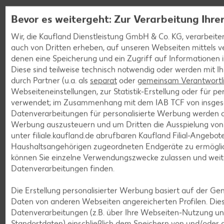
Bevor es weitergeht: Zur Verarbeitung Ihre
Wir, die Kaufland Dienstleistung GmbH & Co. KG, verarbeiten 
auch von Dritten erheben, auf unseren Webseiten mittels v
denen eine Speicherung und ein Zugriff auf Informationen i
Diese sind teilweise technisch notwendig oder werden mit 
durch Partner (u.a. als
separat
oder
gemeinsam Verantwortl
Webseiteneinstellungen, zur Statistik-Erstellung oder für p
verwendet; im Zusammenhang mit dem IAB TCF von insge
Datenverarbeitungen für personalisierte Werbung werden 
Werbung auszusteuern und um Dritten die Ausspielung vo
unter filiale.kaufland.de abrufbaren Kaufland Filial-Angebot
Haushaltsangehörigen zugeordneten Endgeräte zu ermögli
können Sie einzelne Verwendungszwecke zulassen und wei
Ratgeber: Baby
Datenverarbeitungen finden.
Dein Baby kam gerade auf die Welt oder fängt an zu
Die Erstellung personalisierter Werbung basiert auf der Ge
krabbeln? Mit unserer Hilfe werdet ihr schnell zu einem
Daten von anderen Webseiten angereicherten Profilen. Die
eingespielten Team. Lies hier mehr zu Windelgrößen,
Datenverarbeitungen (z.B. über Ihre Webseiten-Nutzung u
Säuglingsnahrung und vielem mehr.
Standortdaten) einschließlich dem Speichern von und/oder 