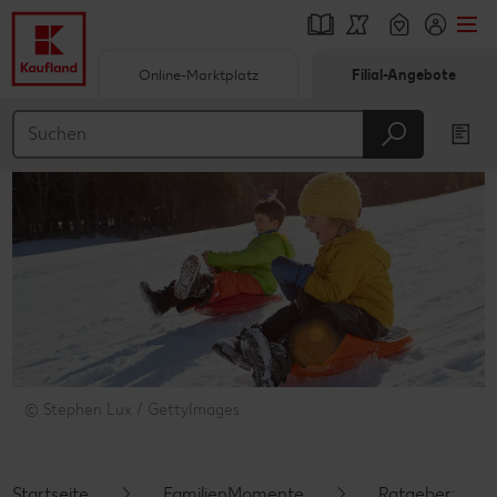
Online-Marktplatz
Filial-Angebote
Springe zu
Hauptinhalt
Footer
Schwebender Seitenbereich
© Stephen Lux / GettyImages
Startseite
FamilienMomente
Ratgeber: