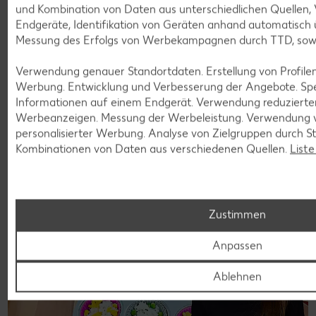
und Kombination von Daten aus unterschiedlichen Quellen,
Die Zeit vergeht wie im Flug. Mittlerweile kann dein Kind die
Endgeräte, Identifikation von Geräten anhand automatisch 
Welt auf eigene Faust erkunden. Hilf ihm dabei auf
Messung des Erfolgs von Werbekampagnen durch TTD, sow
spielerische Art und Weise. Wir haben zahlreiche Ideen für
dich, wie dies ganz einfach gelingt.
Verwendung genauer Standortdaten. Erstellung von Profilen 
Zum Ratgeber
Werbung. Entwicklung und Verbesserung der Angebote. Spe
Informationen auf einem Endgerät. Verwendung reduzierte
Werbeanzeigen. Messung der Werbeleistung. Verwendung v
personalisierter Werbung. Analyse von Zielgruppen durch St
Kombinationen von Daten aus verschiedenen Quellen.
Liste
Zustimmen
Anpassen
Ablehnen