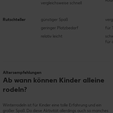
Rodl
vergleichsweise schnell
Rutschteller
günstiger Spaß
verg
geringer Platzbedarf
für 
relativ leicht
schw
für 
Altersempfehlungen
Ab wann können Kinder alleine
rodeln?
Winterrodeln ist für Kinder eine tolle Erfahrung und ein
großer Spaß. Da diese Aktivität allerdings auch so manches