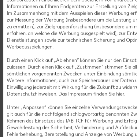
Informationen auf Ihren Endgeräten zur Erstellung von Zie
Zum Ratgeber
Im Zusammenhang mit dem Ausspielen dieser Werbung erf
zur Messung der Werbung (insbesondere um die Leistung u
zu ermitteln), zur Zielgruppenforschung (insbesondere um 
erfahren, an welche die Werbung ausgespielt wird), zur Ent
Dienstleistungen sowie zur technischen Sicherung und Opti
Werbeausspielungen.
Durch einen Klick auf „Ablehnen“ können Sie nur den Einsa
zulassen. Durch einen Klick auf „Zustimmen“ stimmen Sie al
sämtlichen vorgenannten Zwecken unter Einbindung sämtlic
Weitere Informationen, auch zur Speicherdauer der Daten u
Einwilligung jederzeit mit Wirkung für die Zukunft zu widerr
Datenschutzhinweisen
. Das Impressum finden Sie
hier.
Unter „Anpassen“ können Sie einzelne Verwendungszwecke 
gilt auch für die nachfolgend schlagwortartig benannten Z
Rahmen des Einsatzes des IAB TCF für Werbung und Erfol
Gewährleistung der Sicherheit, Verhinderung und Aufdecku
Ratgeber: Kind
Fehlerbehebung, Bereitstellung und Anzeige von Werbung u