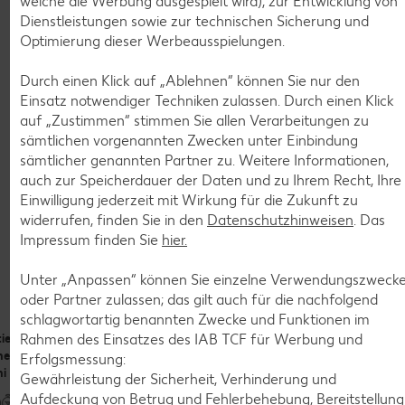
welche die Werbung ausgespielt wird), zur Entwicklung von
oder den Stiel eines Holzkochlöffels in das erhitzte Fett oder
Dienstleistungen sowie zur technischen Sicherung und
Öl. Bilden sich rundherum kleine Bläschen, die nach oben
Optimierung dieser Werbeausspielungen.
steigen, sollte es eine Temperatur von etwa 170 Grad haben
– perfekt zum Frittieren! Damit die Temperatur nicht zu
Durch einen Klick auf „Ablehnen“ können Sie nur den
stark absinkt, immer nur kleinere Portionen hineingeben.
Einsatz notwendiger Techniken zulassen. Durch einen Klick
auf „Zustimmen“ stimmen Sie allen Verarbeitungen zu
sämtlichen vorgenannten Zwecken unter Einbindung
sämtlicher genannten Partner zu. Weitere Informationen,
Rezepte
auch zur Speicherdauer der Daten und zu Ihrem Recht, Ihre
Leckere Rezepte zum
Einwilligung jederzeit mit Wirkung für die Zukunft zu
widerrufen, finden Sie in den
Datenschutzhinweisen
. Das
Nachkochen
Impressum finden Sie
hier.
Unter „Anpassen“ können Sie einzelne Verwendungszweck
oder Partner zulassen; das gilt auch für die nachfolgend
schlagwortartig benannten Zwecke und Funktionen im
Rahmen des Einsatzes des IAB TCF für Werbung und
tes
Eier in
Hüftsteaks à la
Frittier
n-
Räucherlachshülle
Zwiebelrostbraten
Avocad
Erfolgsmessung:
- Schottische Eier
mit Chilisoße
Sushi i
Gewährleistung der Sicherheit, Verhinderung und
Sesam-
Aufdeckung von Betrug und Fehlerbehebung, Bereitstellung