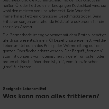
beschreibt also die Küchentechnik, mit der das Gargut im
heißen Öl oder Fett zu einer knusprigen Köstlichkeit wird, die
wohl den meisten von uns schmeckt. Kein Wunder!
Immerhin ist Fett ein grandioser Geschmacksträger. Beim
Frittieren sorgen entstehende Röststoffe außerdem für ein
spezielles Aroma.
Die Garmethode ist eng verwandt mit dem Braten, benötigt
allerdings wesentlich mehr Öl beziehungsweise Fett, weil die
Lebensmittel durch das Prinzip der Wärmeleitung auf der
ganzen Oberfläche erhitzt werden. Der Begriff „frittieren“
stammt übrigens vom lateinischen „frigere“ für rösten oder
braten ab. Noch näher dran ist „frit“, vom französischen
„frire“ für braten.
Geeignete Lebensmittel
Was kann man alles frittieren?