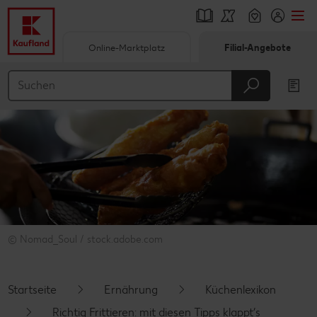
Online-Marktplatz
Filial-Angebote
Springe zu
Hauptinhalt
Footer
Schwebender Seitenbereich
© Nomad_Soul / stock.adobe.com
Startseite
Ernährung
Küchenlexikon
Richtig Frittieren: mit diesen Tipps klappt’s