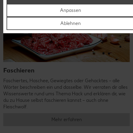
Anpassen
Ablehnen
Faschieren
Faschiertes, Haschee, Gewiegtes oder Gehacktes – alle
Wörter beschreiben ein und dasselbe. Wir verraten dir alles
Wissenswerte rund ums Thema Hack und erklären dir, wie
du zu Hause selbst faschieren kannst – auch ohne
Fleischwolf.
Mehr erfahren