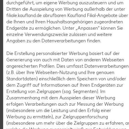
durchgeführt, um eigene Werbung auszusteuern und um
verstopfen.
Dritten die Ausspielung von Werbung außerhalb der unter
filiale.kaufland.de abrufbaren Kaufland Filial-Angebote über
die Ihnen und Ihren Haushaltsangehörigen zugeordneten
Weitere Tipps: Wann ist das Fett heiß
Endgeräte zu ermöglichen. Unter „Anpassen“ können Sie
genug?
einzelne Verwendungszwecke zulassen und weitere
Angaben zu den Datenverarbeitungen finden.
Halten wir noch mal fest: Beim Frittieren sollte sich kein
Rauch bilden. Zu kalt sollte das verwendete Fett aber auch
Die Erstellung personalisierter Werbung basiert auf der
nicht sein. Die Deutsche Gesellschaft für Fettwissenschaft
Generierung von auch mit Daten von anderen Webseiten
empfiehlt eine kurze Frittierdauer bei Temperaturen
angereicherten Profilen. Dies umfasst Datenverarbeitungen
zwischen 165 und 175 Grad. So entwickelt Ihr Frittiergut
(z.B. über Ihre Webseiten-Nutzung und Ihre genauen
schnell seine leckere Kruste. Gleichzeitig wird verhindert,
Standortdaten) einschließlich dem Speichern von und/oder
dass sich die Lebensmittel einfach nur mit dem Fett
dem Zugriff auf Informationen auf Ihren Endgeräten zur
vollsaugen.
Erstellung von Zielgruppen (sog. Segmenten). Im
Heißer sollte es hingegen nicht hergehen, um die Bildung
Zusammenhang mit dem Ausspielen dieser Werbung
des krebserregende Stoffes Acrylamid zu minimieren. Mit
erfolgen Verarbeitungen auch zur Messung der Werbung
einem Fettthermometer gehen Sie auf Nummer sicher und
(insbesondere um die Leistung und den Erfolg einer
behalten die Temperatur im Blick. Das gilt übrigens auch für
Werbung zu ermitteln), zur Zielgruppenforschung
Fritteusen – ihre Temperaturangaben sind oft ungenau. Wer
(insbesondere um mehr über die Zielgruppen zu erfahren, a
kein Thermometer hat: Halten Sie einen Schaschlikspieß