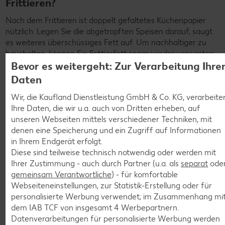
Frittieren?
Nach dem Frittieren ist doppelt gefaltetes Küchenpapier
nützlich: Legen Sie die abgetropften Speisen darauf, saugt
es weiteres überschüssiges Fett auf. Um nachhaltiger zu
haushalten, können Sie Frittierfett sogar wieder verwerten
Bevor es weitergeht: Zur Verarbeitung Ihre
– vorausgesetzt, Sie filtern es nach dem Frittiervorgang.
Lassen Sie das Öl dafür zunächst etwas abkühlen. Danach
Daten
gießen Sie es durch ein feines Sieb oder einen Kaffeefilter
Wir, die Kaufland Dienstleistung GmbH & Co. KG, verarbeite
und lagern es im Kühlschrank.
Ihre Daten, die wir u.a. auch von Dritten erheben, auf
Fett, mit dem Sie Fisch oder Meeresfrüchte frittiert haben,
unseren Webseiten mittels verschiedener Techniken, mit
verwenden Sie am besten auch weiterhin nur dafür, damit
denen eine Speicherung und ein Zugriff auf Informationen
der fischige Geschmack nicht auf andere Lebensmittel
in Ihrem Endgerät erfolgt.
übergeht. Sobald das Öl unangenehm riecht oder beim
Diese sind teilweise technisch notwendig oder werden mit
Erhitzen schnell Rauch bildet, sollten Sie es spätestens
Ihrer Zustimmung - auch durch Partner (u.a. als
separat
ode
wechseln – in der Regel nach dreimaliger Verwendung. Altes
gemeinsam Verantwortliche
) - für komfortable
Frittierfett entsorgen Sie idealerweise in einem
Webseiteneinstellungen, zur Statistik-Erstellung oder für
verschließbaren Behälter mit dem Restmüll. Größere Menge
personalisierte Werbung verwendet; im Zusammenhang mi
lassen sich gegen kleines Geld auf dem Recyclinghof
dem IAB TCF von insgesamt
4
Werbepartnern.
abgeben. Auch wenn es verlockend ist: Bitte nicht in den
Datenverarbeitungen für personalisierte Werbung werden
Abfluss oder die Toilette gießen – dort kann es die Rohre