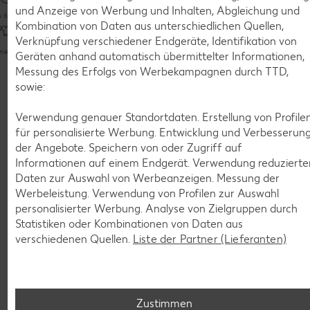
Tempur
und Anzeige von Werbung und Inhalten, Abgleichung und
 Minuten
Bis zu 60 Minuten
Bis zu 60 Minuten
Kombination von Daten aus unterschiedlichen Quellen,
Raffiniert
Unkompliziert
Verknüpfung verschiedener Endgeräte, Identifikation von
Bis zu 60
Geräten anhand automatisch übermittelter Informationen,
Messung des Erfolgs von Werbekampagnen durch TTD,
Unkompliz
sowie:
Weitere Rezepte entdecken
Verwendung genauer Standortdaten. Erstellung von Profile
für personalisierte Werbung. Entwicklung und Verbesserun
der Angebote. Speichern von oder Zugriff auf
Informationen auf einem Endgerät. Verwendung reduzierte
Zurück zum Küchenlexikon
Daten zur Auswahl von Werbeanzeigen. Messung der
Werbeleistung. Verwendung von Profilen zur Auswahl
personalisierter Werbung. Analyse von Zielgruppen durch
Statistiken oder Kombinationen von Daten aus
verschiedenen Quellen.
Liste der Partner (Lieferanten)
Weitere interessante Beiträge
Zustimmen