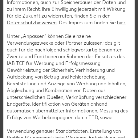
Informationen, auch zur Speicherdauer der Daten und
Wir bieten unseren Kunden ganz bewusst Bio-Produkte in
zu Ihrem Recht, Ihre Einwilligung jederzeit mit Wirkung
verschiedenen Preissegmenten. Denn jeder Mensch hat das
für die Zukunft zu widerrufen, finden Sie in den
Recht auf ökologische und gesunde Ernährung.
Datenschutzhinweisen
. Das Impressum finden Sie
hier.
In jeder Warengruppe bieten wir mindestens eine Bio-
Alternative zum konventionellen Produkt an. Im Regal
Unter „Anpassen“ können Sie einzelne
werden die Bio-Produkte neben dem konventionellen
Verwendungszwecke oder Partner zulassen; das gilt
Pendant platziert, um zum Kauf der ökologischen
auch für die nachfolgend schlagwortartig benannten
Alternative zu animieren. Bei unseren
Zwecke und Funktionen im Rahmen des Einsatzes des
Eigenmarkenprodukten erfüllen wir strenge Vorgaben und
IAB TCF für Werbung und Erfolgsmessung:
machen sie bis zum Rohstoff rückverfolgbar.
Gewährleistung der Sicherheit, Verhinderung und
Aufdeckung von Betrug und Fehlerbehebung,
Wir stärken heimische Bio-Landwirte und bauen langfristige
Bereitstellung und Anzeige von Werbung und Inhalten,
und partnerschaftliche Beziehungen mit ihnen auf.
Abgleichung und Kombination von Daten aus
Darunter auch mit vielen Landwirten, die nach der
unterschiedlichen Quellen, Verknüpfung verschiedener
biodynamischen Demeter-Landwirtschaft arbeiten.
Endgeräte, Identifikation von Geräten anhand
automatisch übermittelter Informationen, Messung des
Erfolgs von Werbekampagnen durch TTD, sowie:
Zurück zu Nachhaltig gefragt
Verwendung genauer Standortdaten. Erstellung von
Profilen für personalisierte Werbung. Entwicklung und