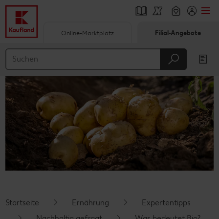
Online-Marktplatz
Filial-Angebote
Springe zu
Hauptinhalt
Footer
Schwebender Seitenbereich
Startseite
Ernährung
Expertentipps
Nachhaltig gefragt
Was bedeutet Bio?