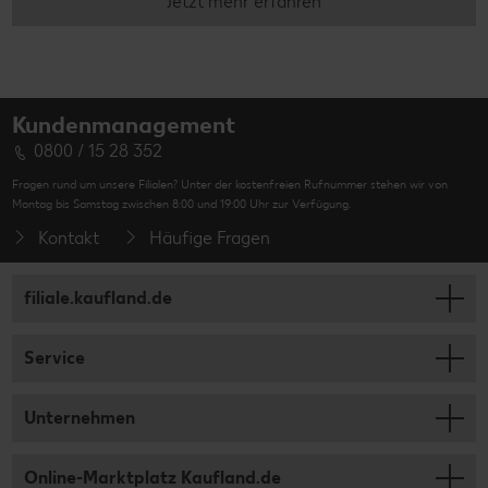
Jetzt mehr erfahren
Kundenmanagement
0800 / 15 28 352
Fragen rund um unsere Filialen? Unter der kostenfreien Rufnummer stehen wir von
Montag bis Samstag zwischen 8:00 und 19:00 Uhr zur Verfügung.
Kontakt
Häufige Fragen
filiale.kaufland.de
Service
Unternehmen
Online-Marktplatz Kaufland.de