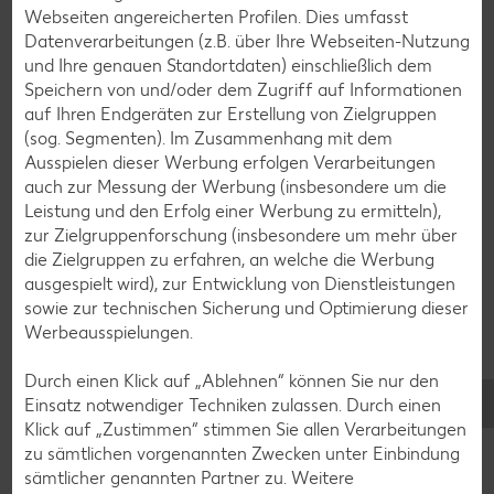
Zusammenarbeit mit heimischen
Webseiten angereicherten Profilen. Dies umfasst
Landwirten
Datenverarbeitungen (z.B. über Ihre Webseiten-Nutzung
und Ihre genauen Standortdaten) einschließlich dem
Speichern von und/oder dem Zugriff auf Informationen
auf Ihren Endgeräten zur Erstellung von Zielgruppen
(sog. Segmenten). Im Zusammenhang mit dem
Ausspielen dieser Werbung erfolgen Verarbeitungen
auch zur Messung der Werbung (insbesondere um die
Leistung und den Erfolg einer Werbung zu ermitteln),
zur Zielgruppenforschung (insbesondere um mehr über
die Zielgruppen zu erfahren, an welche die Werbung
ausgespielt wird), zur Entwicklung von Dienstleistungen
sowie zur technischen Sicherung und Optimierung dieser
Werbeausspielungen.
Durch einen Klick auf „Ablehnen“ können Sie nur den
Einsatz notwendiger Techniken zulassen. Durch einen
Klick auf „Zustimmen“ stimmen Sie allen Verarbeitungen
Kaufland hat über
2.000 Bio-Artikel im Sortiment
. Von der
zu sämtlichen vorgenannten Zwecken unter Einbindung
Eigenmarke K-Bio
über viele Markenartikel bis hin zu mehr
sämtlicher genannten Partner zu. Weitere
als 250 Produkten nach dem strengen Demeter-Standard.