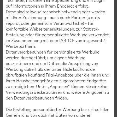
Techniken, mit denen eine Speicherung und ein Zugriff
Magazine wie stern.de, Brigitte, Emotion, Couch und Grazia.
auf Informationen in Ihrem Endgerät erfolgt.
Diese sind teilweise technisch notwendig oder werden
mit Ihrer Zustimmung - auch durch Partner (u.a. als
separat
oder
gemeinsam Verantwortliche
) - für
komfortable Webseiteneinstellungen, zur Statistik-
Erstellung oder für personalisierte Werbung verwendet;
im Zusammenhang mit dem IAB TCF von insgesamt
4
Werbepartnern.
Datenverarbeitungen für personalisierte Werbung
werden durchgeführt, um eigene Werbung
auszusteuern und um Dritten die Ausspielung von
Werbung außerhalb der unter filiale.kaufland.de
abrufbaren Kaufland Filial-Angebote über die Ihnen und
© Michi Schunck
Ihren Haushaltsangehörigen zugeordneten Endgeräte
zu ermöglichen. Unter „Anpassen“ können Sie einzelne
Verwendungszwecke zulassen und weitere Angaben zu
den Datenverarbeitungen finden.
Das machen wir
Bio-Eigenmarke und enge
Die Erstellung personalisierter Werbung basiert auf der
Generierung von auch mit Daten von anderen