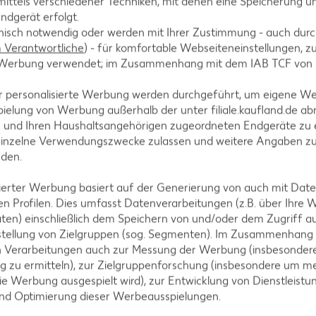
ittels verschiedener Techniken, mit denen eine Speicherung un
fen, wo er auch überwiegend gefangen wird. Es gibt aber auch 
ndgerät erfolgt.
Oststee. Der so genannte Schwarzmeersteinbutt lebt gar im Sch
hnisch notwendig oder werden mit Ihrer Zustimmung - auch durch
elplattfisch auch gezüchtet.
Verantwortliche
) - für komfortable Webseiteneinstellungen, zur
te Werbung verwendet; im Zusammenhang mit dem IAB TCF von
r personalisierte Werbung werden durchgeführt, um eigene W
ielung von Werbung außerhalb der unter filiale.kaufland.de abr
n und Ihren Haushaltsangehörigen zugeordneten Endgeräte zu 
einzelne Verwendungszwecke zulassen und weitere Angaben z
nden.
mpfehlen den Einkauf in den Monaten September bis April.
isierter Werbung basiert auf der Generierung von auch mit Dat
n Profilen. Dies umfasst Datenverarbeitungen (z.B. über Ihre
ten) einschließlich dem Speichern von und/oder dem Zugriff a
 aktuellen Angebote für frischen Fisch
stellung von Zielgruppen (sog. Segmenten). Im Zusammenhang
m 06.08.2026 bis 12.08.2026
n Verarbeitungen auch zur Messung der Werbung (insbesondere
g zu ermitteln), zur Zielgruppenforschung (insbesondere um me
ie Werbung ausgespielt wird), zur Entwicklung von Dienstleistu
und Optimierung dieser Werbeausspielungen.