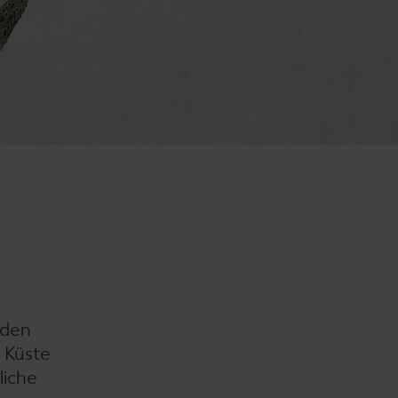
 den
n Küste
liche