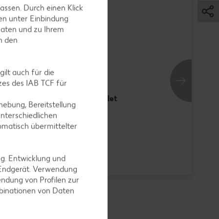
Se
assen. Durch einen Klick
je 
KNÜLLER
KN
en unter Einbindung
Daten und zu Ihrem
in den
ilt auch für die
es des IAB TCF für
Steinbeißerfilet
ebung, Bereitstellung
je 100 g
nterschiedlichen
omatisch übermittelter
nur
nu
ng. Entwicklung und
2.59
1
 Endgerät. Verwendung
ndung von Profilen zur
mbinationen von Daten