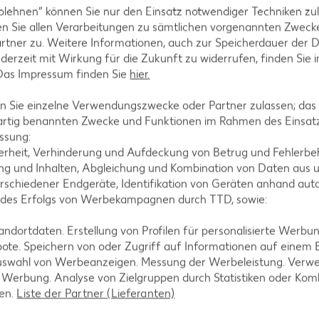
blehnen“ können Sie nur den Einsatz notwendiger Techniken zul
LER
AKTION
n Sie allen Verarbeitungen zu sämtlichen vorgenannten Zweck
rtner zu. Weitere Informationen, auch zur Speicherdauer der 
jederzeit mit Wirkung für die Zukunft zu widerrufen, finden Sie 
UE BAY
 Das Impressum finden Sie
hier.
e Royal
 Sie einzelne Verwendungszwecke oder Partner zulassen; das g
 z. B. für eine 450-g-Packg. 4.99)
artig benannten Zwecke und Funktionen im Rahmen des Einsatz
ssung:
erheit, Verhinderung und Aufdeckung von Betrug und Fehlerbeh
K-BLUE BAY
g und Inhalten, Abgleichung und Kombination von Daten aus u
Thunfisch-Steak
rschiedener Endgeräte, Identifikation von Geräten anhand aut
je 140-g-Packg.
 des Erfolgs von Werbekampagnen durch TTD, sowie:
(1 kg = 24.93)
nur
dortdaten. Erstellung von Profilen für personalisierte Werbu
08
3.49
*
ote. Speichern von oder Zugriff auf Informationen auf einem
uswahl von Werbeanzeigen. Messung der Werbeleistung. Verwe
r Werbung. Analyse von Zielgruppen durch Statistiken oder Ko
len.
Liste der Partner (Lieferanten)