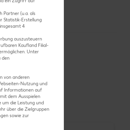
d ein Zugriff auf
Bestände im
arzen Meer.
 Partner (u.a. als
 Statistik-Erstellung
 insgesamt
4
erbung auszusteuern
ufbaren Kaufland Filial-
ermöglichen. Unter
u den
en von anderen
 Webseiten-Nutzung und
uf Informationen auf
 mit dem Ausspielen
 um die Leistung und
hr über die Zielgruppen
ngen sowie zur