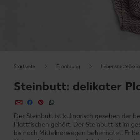
Startseite
Ernährung
Lebensmittellexik
Steinbutt: delikater Pl
per E-Mail teilen
per Facebook teilen
per Pinterest teilen
per WhatsApp teilen
Der Steinbutt ist kulinarisch gesehen der b
Plattfischen gehört. Der Steinbutt ist im 
bis nach Mittelnorwegen beheimatet. Er bes