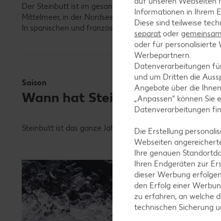
auf unseren Webseiten m
Der Steinbutt ist im gesamten Nordostatlantik anzutref
Informationen in Ihrem E
Mittelmeer, in der Nordsee und auch in der westlichen 
Diese sind teilweise tec
In spanischen und französischen Aquafarmen wird der Ed
separat
oder
gemeinsam 
oder für personalisier
Werbepartnern.
Datenverarbeitungen fü
und um Dritten die Aussp
Saison
Angebote über die Ihne
Wann hat Steinbutt Saison?
„Anpassen“ können Sie 
Datenverarbeitungen fi
Steinbutt ist das ganze Jahr über erhältlich. Experten e
Die Erstellung personal
Webseiten angereicherte
Ihre genauen Standortda
Unsere
Ihren Endgeräten zur Er
Gültig vo
dieser Werbung erfolge
den Erfolg einer Werbun
zu erfahren, an welche d
technischen Sicherung 