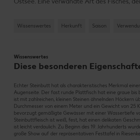
Ostsee. Eine verwandte Art des Fisches, d
Wissenswertes
Herkunft
Saison
Verwendu
Wissenswertes
Diese besonderen Eigenschafte
Echter Steinbutt hat als charakteristisches Merkmal ei
Augenseite. Der fast runde Plattfisch hat eine graue bi
ist mit zahlreichen, kleinen Steinen ähnelnden Höckern 
Durchmesser von einem Meter und ein Gewicht von 25 K
bevorzugt gemäßigte Gewässer mit einer Wassertiefe vo
Steinbuttfleisch ist weiß, fest, hat einen delikaten Geschm
ist leicht verdaulich. Zu Beginn des 19. Jahrhunderts wurd
große Show auf der repräsentativen Festtafel in Riesenk