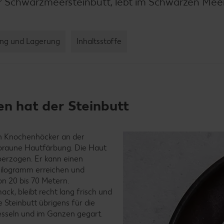
er Schwarzmeersteinbutt, lebt im Schwarzen Meer
ng und Lagerung
Inhaltsstoffe
n hat der Steinbutt
nen Knochenhöcker an der
s braune Hautfärbung. Die Haut
überzogen. Er kann einen
ilogramm erreichen und
n 20 bis 70 Metern.
ack, bleibt recht lang frisch und
e Steinbutt übrigens für die
esseln und im Ganzen gegart.