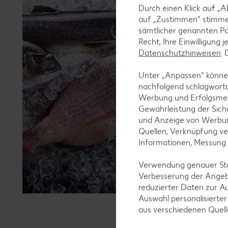
Durch einen Klick auf „A
KNÜL
auf „Zustimmen“ stimme
sämtlicher genannten Pa
Recht, Ihre Einwilligung 
K-BL
Datenschutzhinweisen
.
Dorad
Unter „Anpassen“ können
je kg
(entspr.
nachfolgend schlagwort
Werbung und Erfolgsme
Gewährleistung der Sich
und Anzeige von Werbun
Quellen, Verknüpfung ve
Informationen, Messung
nur
Verwendung genauer Stan
11.
Verbesserung der Angeb
reduzierter Daten zur A
Auswahl personalisierte
aus verschiedenen Quel