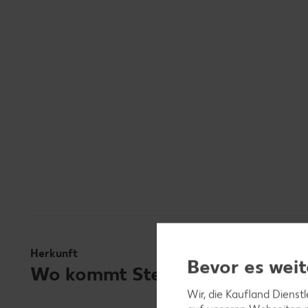
Herkunft
Bevor es weit
Wo kommt Steinbutt ursprüngl
Wir, die Kaufland Dienst