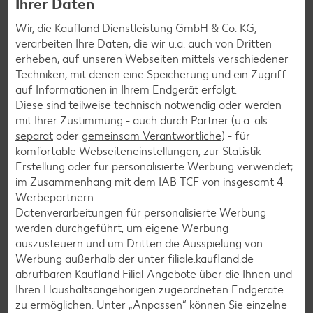
Ihrer Daten
Feinbackwaren
Wir, die Kaufland Dienstleistung GmbH & Co. KG,
Feldsalat
verarbeiten Ihre Daten, die wir u.a. auch von Dritten
erheben, auf unseren Webseiten mittels verschiedener
Fenchel
Techniken, mit denen eine Speicherung und ein Zugriff
Feta
auf Informationen in Ihrem Endgerät erfolgt.
Diese sind teilweise technisch notwendig oder werden
Fette und Öle
mit Ihrer Zustimmung - auch durch Partner (u.a. als
separat
oder
gemeinsam Verantwortliche
) - für
komfortable Webseiteneinstellungen, zur Statistik-
Fisch
Erstellung oder für personalisierte Werbung verwendet;
Fischdauerwaren
im Zusammenhang mit dem IAB TCF von insgesamt
4
Werbepartnern.
Fleisch
Datenverarbeitungen für personalisierte Werbung
Fleischkäse
werden durchgeführt, um eigene Werbung
auszusteuern und um Dritten die Ausspielung von
Fleisch- und Wurstwaren
Werbung außerhalb der unter filiale.kaufland.de
Fleischwurst
abrufbaren Kaufland Filial-Angebote über die Ihnen und
Ihren Haushaltsangehörigen zugeordneten Endgeräte
zu ermöglichen. Unter „Anpassen“ können Sie einzelne