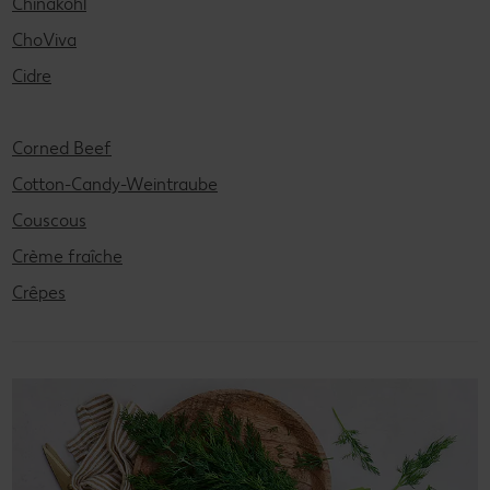
Chinakohl
ChoViva
Cidre
Corned Beef
Cotton-Candy-Weintraube
Couscous
Crème fraîche
Crêpes