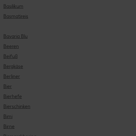
Basilikum
Basmatireis
Bavaria Blu
Beeren
Beifuß
Bergkäse
Berliner
Bier
Bierhefe
Bierschinken
Bimi
Birne