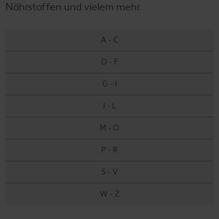
Nährstoffen und vielem mehr.
A - C
D - F
G - I
J - L
M - O
P - R
S - V
W - Z