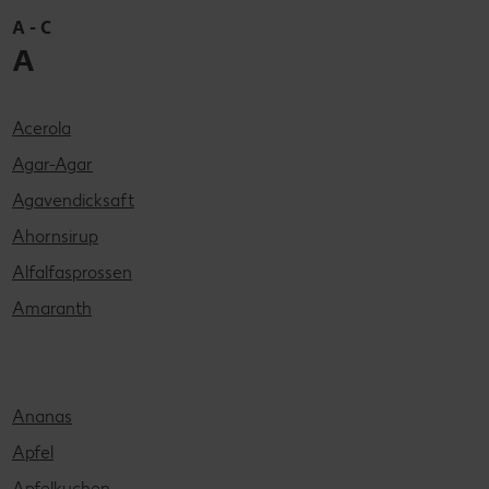
A - C
A
Acerola
Agar-Agar
Agavendicksaft
Ahornsirup
Alfalfasprossen
Amaranth
Ananas
Apfel
Apfelkuchen