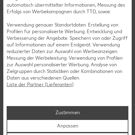
Garnelen
automatisch übermittelter Informationen, Messung des
Geflügel
Erfolgs von Werbekampagnen durch TTD, sowie:
Geflügelwurst
Verwendung genauer Standortdaten. Erstellung von
Gelatine
Profilen für personalisierte Werbung. Entwicklung und
Verbesserung der Angebote. Speichern von oder Zugriff
Gelbwurst
auf Informationen auf einem Endgerät. Verwendung
Gemüse
reduzierter Daten zur Auswahl von Werbeanzeigen.
Messung der Werbeleistung. Verwendung von Profilen
Geräucherter Lachs
zur Auswahl personalisierter Werbung. Analyse von
Zielgruppen durch Statistiken oder Kombinationen von
Daten aus verschiedenen Quellen.
Geräucherter Rotbarsch
Liste der Partner (Lieferanten)
Geräucherte Makrele
Gerste
Getreide
Zustimmen
Getreideprodukte
Anpassen
Getrocknete Aprikosen