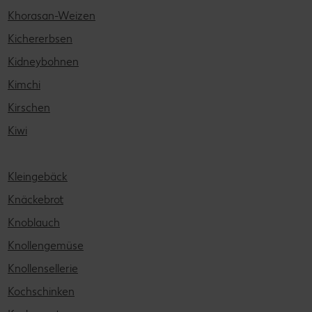
Khorasan-Weizen
Kichererbsen
Kidneybohnen
Kimchi
Kirschen
Kiwi
Kleingebäck
Knäckebrot
Knoblauch
Knollengemüse
Knollensellerie
Kochschinken