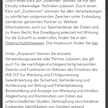
Durch einen Klick auf „Ablehnen“ können Sie nur den
Einsatz notwendiger Techniken zulassen. Durch einen
Klick auf „Zustimmen“ stimmen Sie allen Verarbeitungen
zu sämtlichen vorgenannten Zwecken unter Einbindung
sämtlicher genannten Partner zu. Weitere
Informationen, auch zur Speicherdauer der Daten und
zu Ihrem Recht, Ihre Einwilligung jederzeit mit Wirkung
für die Zukunft zu widerrufen, finden Sie in den
Datenschutzhinweisen
. Das Impressum finden Sie
hier.
Unter „Anpassen“ können Sie einzelne
Verwendungszwecke oder Partner zulassen; das gilt
auch für die nachfolgend schlagwortartig benannten
Zwecke und Funktionen im Rahmen des Einsatzes des
G - I
IAB TCF für Werbung und Erfolgsmessung:
G
Gewährleistung der Sicherheit, Verhinderung und
Aufdeckung von Betrug und Fehlerbehebung,
Bereitstellung und Anzeige von Werbung und Inhalten,
Gänseschmalz
Abgleichung und Kombination von Daten aus
Gans
unterschiedlichen Quellen, Verknüpfung verschiedener
Endgeräte, Identifikation von Geräten anhand