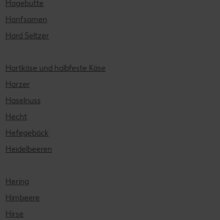
Hagebutte
Hanfsamen
Hard Seltzer
Hartkäse und halbfeste Käse
Harzer
Haselnuss
Hecht
Hefegebäck
Heidelbeeren
Hering
Himbeere
Hirse