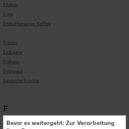
Endivie
Ente
Entkoffeinierter Kaffee
Erbsen
Erdbeere
Erdnuss
Erdnussöl
Exotische Früchte
F
Bevor es weitergeht: Zur Verarbeitung
Feige