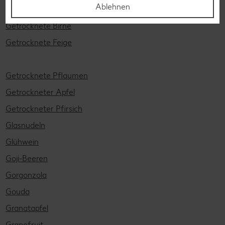
Ablehnen
Getrocknete Banane
Getrocknete Birne
Getrocknete Feige
Getrocknete Pflaumen
Getrockneter Apfel
Getrockneter Pfirsich
Glasnudeln
Glühwein
Goji-Beeren
Gorgonzola
Gouda
Granatapfel
Grapefruit