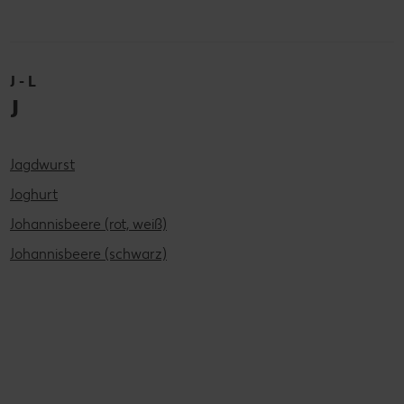
J - L
J
Jagdwurst
Joghurt
Johannisbeere (rot, weiß)
Johannisbeere (schwarz)