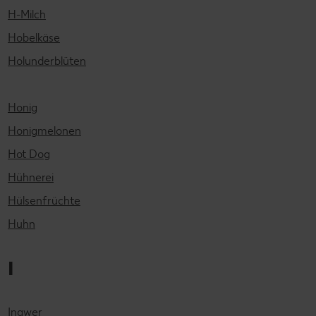
H-Milch
Hobelkäse
Holunderblüten
Honig
Honigmelonen
Hot Dog
Hühnerei
Hülsenfrüchte
Huhn
I
Ingwer