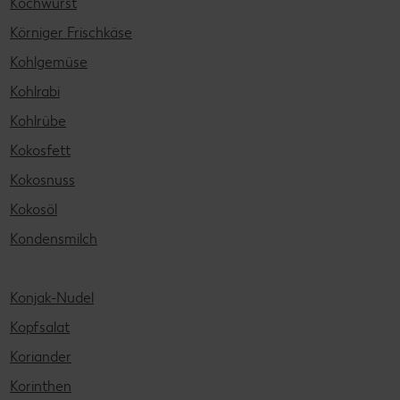
Kochwurst
Körniger Frischkäse
Kohlgemüse
Kohlrabi
Kohlrübe
Kokosfett
Kokosnuss
Kokosöl
Kondensmilch
Konjak-Nudel
Kopfsalat
Koriander
Korinthen