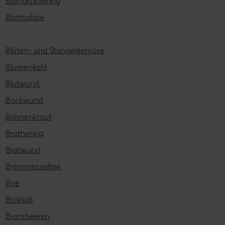
Bismarckhering
Blattsalate
Blüten- und Stängelgemüse
Blumenkohl
Blutwurst
Bockwurst
Bohnenkraut
Brathering
Bratwurst
Brennnesseltee
Brie
Brokkoli
Brombeeren