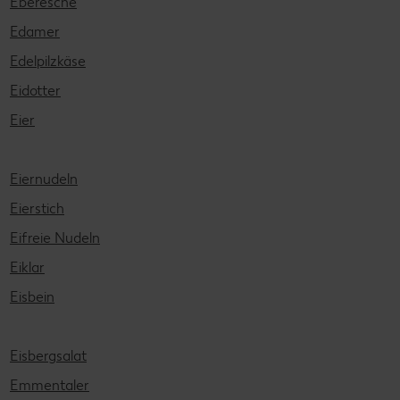
Eberesche
Edamer
Edelpilzkäse
Eidotter
Eier
Eiernudeln
Eierstich
Eifreie Nudeln
Eiklar
Eisbein
Eisbergsalat
Emmentaler