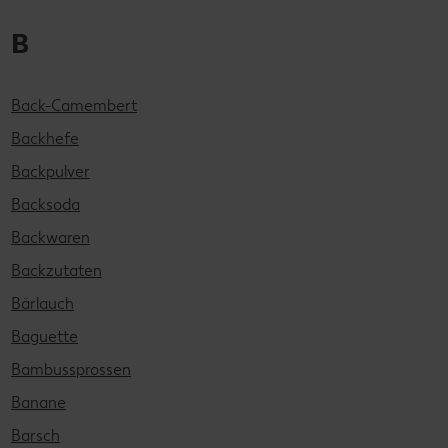
B
Back-Camembert
Backhefe
Backpulver
Backsoda
Backwaren
Backzutaten
Bärlauch
Baguette
Bambussprossen
Banane
Barsch