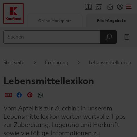
Online-Marktplatz
Filial-Angebote
Springe zu
Hauptinhalt
Footer
Startseite
Ernährung
Lebensmittellexikon
Schwebender Seitenbereich
Lebensmittellexikon
per E-Mail teilen
per Facebook teilen
per Pinterest teilen
per WhatsApp teilen
Vom Apfel bis zur Zucchini: In unserem
Lebensmittellexikon warten wertvolle Tipps
zur Zubereitung, Lagerung und Herkunft
sowie vielfältige Informationen zu