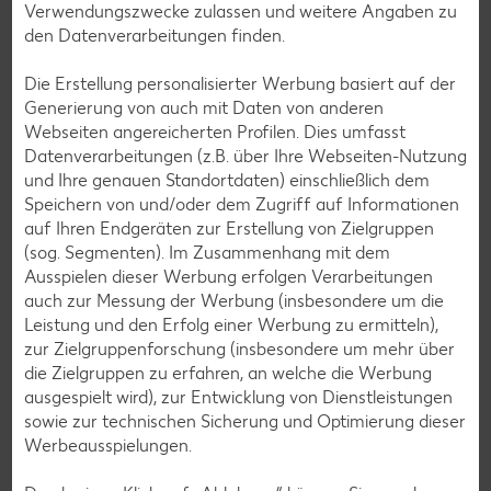
Flusskrebs
Verwendungszwecke zulassen und weitere Angaben zu
den Datenverarbeitungen finden.
Fondue
Forelle
Die Erstellung personalisierter Werbung basiert auf der
Generierung von auch mit Daten von anderen
Frankfurter Würstchen
Webseiten angereicherten Profilen. Dies umfasst
Frische Milch
Datenverarbeitungen (z.B. über Ihre Webseiten-Nutzung
und Ihre genauen Standortdaten) einschließlich dem
Frischkäse
Speichern von und/oder dem Zugriff auf Informationen
auf Ihren Endgeräten zur Erstellung von Zielgruppen
(sog. Segmenten). Im Zusammenhang mit dem
Frischkäse und Speisequark
Ausspielen dieser Werbung erfolgen Verarbeitungen
Fruchtgemüse
auch zur Messung der Werbung (insbesondere um die
Leistung und den Erfolg einer Werbung zu ermitteln),
Fruchtquark
zur Zielgruppenforschung (insbesondere um mehr über
Frühlingszwiebel
die Zielgruppen zu erfahren, an welche die Werbung
ausgespielt wird), zur Entwicklung von Dienstleistungen
sowie zur technischen Sicherung und Optimierung dieser
Werbeausspielungen.