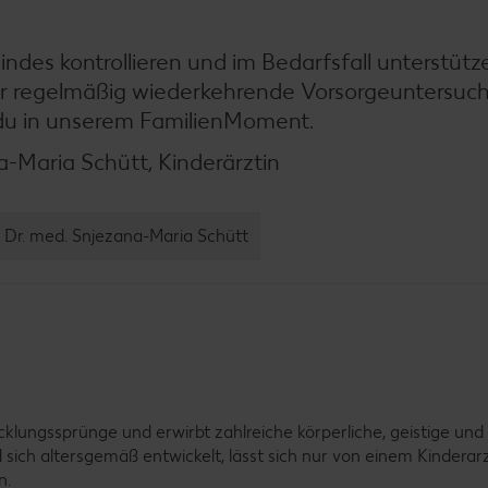
ndes kontrollieren und im Bedarfsfall unterstütz
ahr regelmäßig wiederkehrende Vorsorgeuntersuc
 du in unserem FamilienMoment.
-Maria Schütt, Kinderärztin
 Dr. med. Snjezana-Maria Schütt
lungssprünge und erwirbt zahlreiche körperliche, geistige und 
 sich altersgemäß entwickelt, lässt sich nur von einem Kinderar
n.