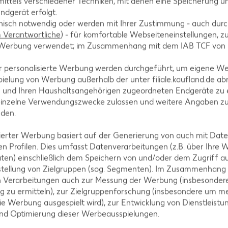
ittels verschiedener Techniken, mit denen eine Speicherung un
ndgerät erfolgt.
 festgehalten?
hnisch notwendig oder werden mit Ihrer Zustimmung - auch durch
Verantwortliche
) - für komfortable Webseiteneinstellungen, zur
 gelben Untersuchungsheft dokumentiert. Das Heft enthält au
te Werbung verwendet; im Zusammenhang mit dem IAB TCF von
uchungen, sodass du dich bereits vorab darüber informieren kan
r personalisierte Werbung werden durchgeführt, um eigene W
ielung von Werbung außerhalb der unter filiale.kaufland.de abr
n und Ihren Haushaltsangehörigen zugeordneten Endgeräte zu 
einzelne Verwendungszwecke zulassen und weitere Angaben z
is U9
nden.
isierter Werbung basiert auf der Generierung von auch mit Dat
deines Schatzes nicht verlierst, haben wir dir eine Übersicht
n Profilen. Dies umfasst Datenverarbeitungen (z.B. über Ihre
ten) einschließlich dem Speichern von und/oder dem Zugriff a
stellung von Zielgruppen (sog. Segmenten). Im Zusammenhang
n Verarbeitungen auch zur Messung der Werbung (insbesondere
g zu ermitteln), zur Zielgruppenforschung (insbesondere um me
ie Werbung ausgespielt wird), zur Entwicklung von Dienstleistu
und Optimierung dieser Werbeausspielungen.