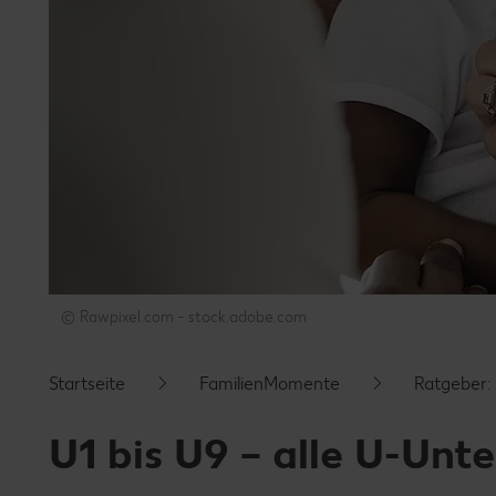
© Rawpixel.com - stock.adobe.com
Startseite
FamilienMomente
Ratgeber:
U1 bis U9 – alle U-Unt