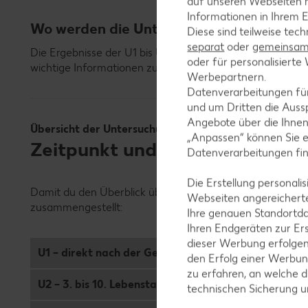
auf unseren Webseiten m
Informationen in Ihrem E
Wo werden die Untersuchungsergebnisse
Diese sind teilweise tec
separat
oder
gemeinsam 
Die Ergebnisse der U1 bis U9 werden vom Kinderarzt im
oder für personalisier
wichtige Informationen zum Inhalt der jeweiligen Unters
Werbepartnern.
Datenverarbeitungen fü
und um Dritten die Aussp
Angebote über die Ihne
Übersicht der Untersuchungen
„Anpassen“ können Sie 
Zeitpunkt und Inhalte der U1 b
Datenverarbeitungen fi
Die Erstellung personal
Damit du den Überblick über die Vorsorgeuntersuchungen 
Webseiten angereicherte
zusammengestellt:
Ihre genauen Standortda
Ihren Endgeräten zur Er
dieser Werbung erfolge
U1 – direkt nach der Geburt
den Erfolg einer Werbun
zu erfahren, an welche d
U2 – 3. bis 10. Lebenstag
technischen Sicherung 