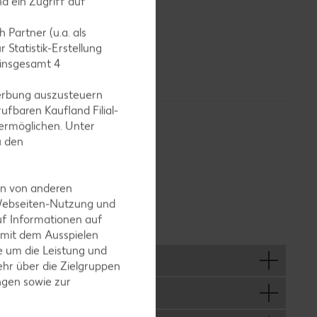
d ein Zugriff auf
 Partner (u.a. als
 Statistik-Erstellung
ßerdem
 insgesamt
4
nst.
erbung auszusteuern
ufbaren Kaufland Filial-
ermöglichen. Unter
u den
en von anderen
 Webseiten-Nutzung und
uf Informationen auf
 mit dem Ausspielen
 um die Leistung und
hr über die Zielgruppen
ngen sowie zur