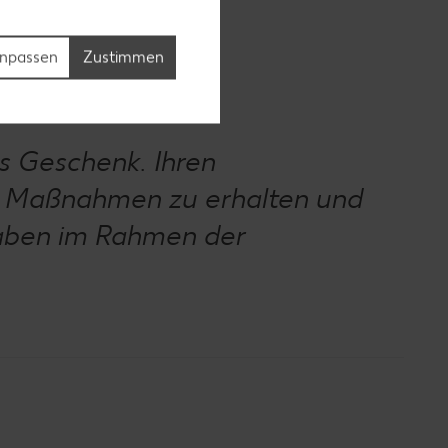
npassen
Zustimmen
es Geschenk. Ihren
ive Maßnahmen zu erhalten und
fgaben im Rahmen der