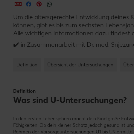
per E-Mail teilen
per Facebook teilen
per Pinterest teilen
per WhatsApp teilen
Um die altersgerechte Entwicklung deines Ki
können, gibt es bis zum sechsten Lebensj
Alle wichtigen Informationen dazu findest
✔️ in Zusammenarbeit mit Dr. med. Snjezana
Definition
Übersicht der Untersuchungen
Über
Definition
Was sind U-Untersuchungen?
In den ersten Lebensjahren macht dein Kind große Entwick
Fähigkeiten. Ob dein kleiner Schatz jedoch gesund ist und
Rahmen der Vorsorgeuntersuchungen U1 bis U9 ermittel