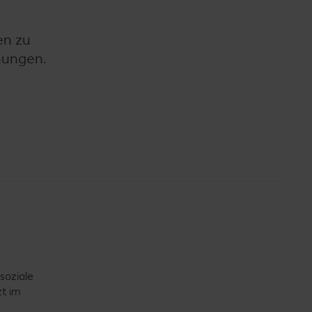
en zu
hungen.
soziale
zt im