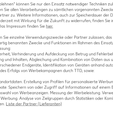
blehnen“ können Sie nur den Einsatz notwendiger Techniken zul
n Sie allen Verarbeitungen zu sämtlichen vorgenannten Zweck
rtner zu. Weitere Informationen, auch zur Speicherdauer der 
jederzeit mit Wirkung für die Zukunft zu widerrufen, finden Sie 
 Das Impressum finden Sie
hier.
 Sie einzelne Verwendungszwecke oder Partner zulassen; das g
artig benannten Zwecke und Funktionen im Rahmen des Einsatz
ssung:
erheit, Verhinderung und Aufdeckung von Betrug und Fehlerbeh
g und Inhalten, Abgleichung und Kombination von Daten aus u
rschiedener Endgeräte, Identifikation von Geräten anhand aut
 des Erfolgs von Werbekampagnen durch TTD, sowie:
dortdaten. Erstellung von Profilen für personalisierte Werbu
ote. Speichern von oder Zugriff auf Informationen auf einem
uswahl von Werbeanzeigen. Messung der Werbeleistung. Verwe
r Werbung. Analyse von Zielgruppen durch Statistiken oder Ko
9 als Download
len.
Liste der Partner (Lieferanten)
(0.6 MB)