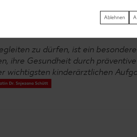
Ablehnen
A
begleiten zu dürfen, ist ein besonder
ren, ihre Gesundheit durch prävent
der wichtigsten kinderärztlichen Au
ztin Dr. Snjezana Schütt