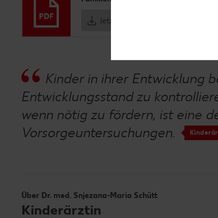
Jetzt herunterladen
Kinder in ihrer Entwicklung 
Entwicklungsstand zu kontrollie
wenn nötig zu fördern, ist eine 
Vorsorgeuntersuchungen.
Kinderär
Über Dr. med. Snjezana-Maria Schütt
Kinderärztin