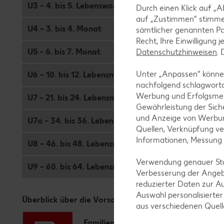
U3 – 4. bis 5. Lebenswoche
Durch einen Klick auf „A
auf „Zustimmen“ stimme
U4 – 3. bis 4. Monat
sämtlicher genannten Pa
Recht, Ihre Einwilligung 
U5 – 6. bis 7. Monat
Datenschutzhinweisen
.
Unter „Anpassen“ können
U6 – 10. bis 12. Lebensmonat
nachfolgend schlagwort
Werbung und Erfolgsme
U7 – 21. bis 24. Lebensmonat
Gewährleistung der Sich
und Anzeige von Werbun
U7a – 34. bis 36. Lebensmonat
Quellen, Verknüpfung ve
Informationen, Messung
U8 – 46. bis 48. Lebensmonat
Verwendung genauer Stan
U9 – 60. bis 64. Lebensmonat
Verbesserung der Angeb
reduzierter Daten zur A
Auswahl personalisierte
Überblick über die Vorsorgeuntersuchungen U1 bis U
aus verschiedenen Quel
FamilienMomente - Untersuchungen