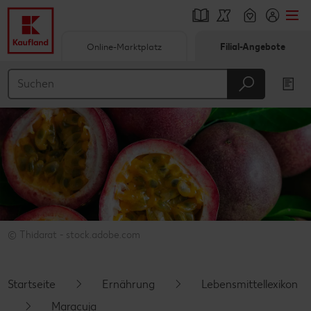
Online-Marktplatz
Filial-Angebote
Springe zu
Hauptinhalt
Footer
Schwebender Seitenbereich
© Thidarat - stock.adobe.com
Startseite
Ernährung
Lebensmittellexikon
Maracuja