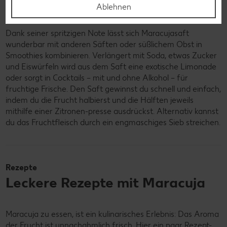
Ablehnen
Maracuja in Getränken
Dank seiner spritzigen Note lässt sich Maracujasaft
wunderbar mit anderen Säften oder süßlichem Obst in
Smoothies kombinieren. Verlängert mit Soda, etwas Zucker
und Eiswürfeln wird aus dem Saft eine exotische Limonade
oder sorgt in Cocktails – mit und ohne Alkohol – für
fruchtige Frische. Den Saft gewinnst du schnell und einfach,
indem du die Frucht halbierst und die Hälften jeweils
mithilfe einer Zitronen-presse ausdrückst. Alternativ kannst
du das Fruchtfleisch durch ein engmaschiges Sieb streichen.
Rezepte
Leckere Rezepte mit Maracuja
Maracuja zu essen, ist ein kulinarisches Erlebnis: Das Aroma
der Frucht ist unnachahmlich frisch. Hier ein paar Rezept-