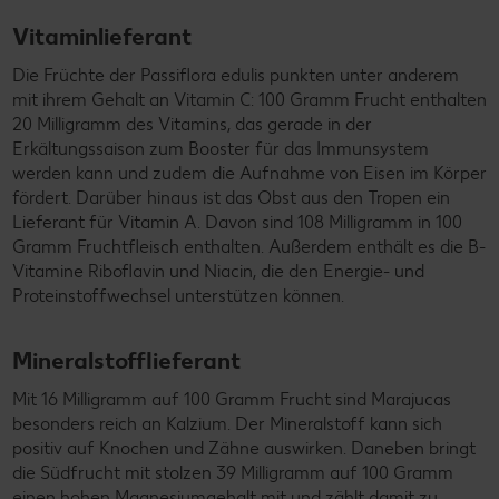
Vitaminlieferant
Die Früchte der Passiflora edulis punkten unter anderem
mit ihrem Gehalt an Vitamin C: 100 Gramm Frucht enthalten
20 Milligramm des Vitamins, das gerade in der
Erkältungssaison zum Booster für das Immunsystem
werden kann und zudem die Aufnahme von Eisen im Körper
fördert. Darüber hinaus ist das Obst aus den Tropen ein
Lieferant für Vitamin A. Davon sind 108 Milligramm in 100
Gramm Fruchtfleisch enthalten. Außerdem enthält es die B-
Vitamine Riboflavin und Niacin, die den Energie- und
Proteinstoffwechsel unterstützen können.
Mineralstofflieferant
Mit 16 Milligramm auf 100 Gramm Frucht sind Marajucas
besonders reich an Kalzium. Der Mineralstoff kann sich
positiv auf Knochen und Zähne auswirken. Daneben bringt
die Südfrucht mit stolzen 39 Milligramm auf 100 Gramm
einen hohen Magnesiumgehalt mit und zählt damit zu