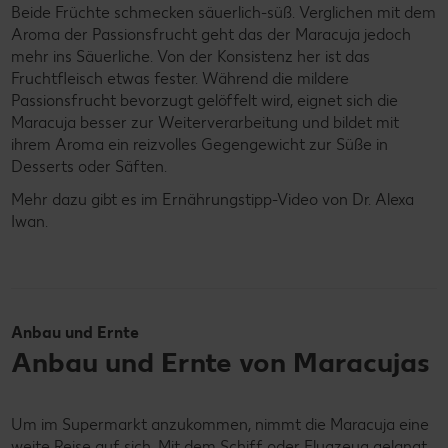
Beide Früchte schmecken säuerlich-süß. Verglichen mit dem
Aroma der Passionsfrucht geht das der Maracuja jedoch
mehr ins Säuerliche. Von der Konsistenz her ist das
Fruchtfleisch etwas fester. Während die mildere
Passionsfrucht bevorzugt gelöffelt wird, eignet sich die
Maracuja besser zur Weiterverarbeitung und bildet mit
ihrem Aroma ein reizvolles Gegengewicht zur Süße in
Desserts oder Säften.
Mehr dazu gibt es im Ernährungstipp-Video von Dr. Alexa
Iwan.
Anbau und Ernte
Anbau und Ernte von Maracujas
Um im Supermarkt anzukommen, nimmt die Maracuja eine
weite Reise auf sich. Mit dem Schiff oder Flugzeug gelangt