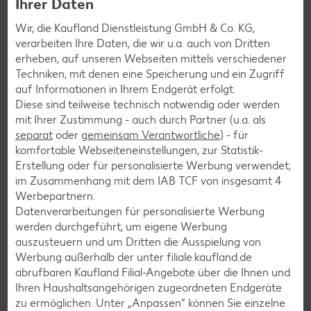
der Pflanze ab, sobald sie ihre volle Reife erreicht hat. Um
Ihrer Daten
Exportware vor Druckstellen zu schützen, werden
Wir, die Kaufland Dienstleistung GmbH & Co. KG,
Maracujas häufig vor der Vollreife geerntet. 87 Prozent der
verarbeiten Ihre Daten, die wir u.a. auch von Dritten
Weltproduktion stammen aus Brasilien und Ecuador. Durch
erheben, auf unseren Webseiten mittels verschiedener
die verschiedenen Erntezeiten und die breiten
Techniken, mit denen eine Speicherung und ein Zugriff
Anbaugebiete sind die Südfrüchte hierzulande das ganze
auf Informationen in Ihrem Endgerät erfolgt.
Jahr über erhältlich.
Diese sind teilweise technisch notwendig oder werden
mit Ihrer Zustimmung - auch durch Partner (u.a. als
separat
oder
gemeinsam Verantwortliche
) - für
komfortable Webseiteneinstellungen, zur Statistik-
Lagerung
Erstellung oder für personalisierte Werbung verwendet;
Lagerung von Maracujas
im Zusammenhang mit dem IAB TCF von insgesamt
4
Werbepartnern.
Datenverarbeitungen für personalisierte Werbung
Willst du eine Maracuja nicht sofort essen, greife beim
werden durchgeführt, um eigene Werbung
Einkauf am besten zu den grünen bis gelb-grünen
auszusteuern und um Dritten die Ausspielung von
Exemplaren. Früchte, deren Schale deutlich ins Grünliche
Werbung außerhalb der unter filiale.kaufland.de
geht, dürfen noch eine Weile nachreifen, bis sie in einem
abrufbaren Kaufland Filial-Angebote über die Ihnen und
satten Gelbton strahlen. Dann tritt ihr Aroma stärker hervor.
Ihren Haushaltsangehörigen zugeordneten Endgeräte
Reife Maracujas halten sich bei kühler Lagerung etwa vier
zu ermöglichen. Unter „Anpassen“ können Sie einzelne
bis fünf Tage, bevor sie verarbeitet werden sollten – zu