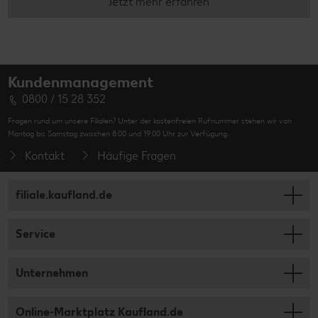
Jetzt mehr erfahren
Kundenmanagement
0800 / 15 28 352
Fragen rund um unsere Filialen? Unter der kostenfreien Rufnummer stehen wir von
Montag bis Samstag zwischen 8:00 und 19:00 Uhr zur Verfügung.
Kontakt
Häufige Fragen
filiale.kaufland.de
Service
Unternehmen
Online-Marktplatz Kaufland.de