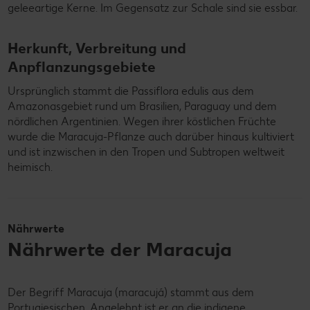
geleeartige Kerne. Im Gegensatz zur Schale sind sie essbar.
Herkunft, Verbreitung und
Anpflanzungsgebiete
Ursprünglich stammt die Passiflora edulis aus dem
Amazonasgebiet rund um Brasilien, Paraguay und dem
nördlichen Argentinien. Wegen ihrer köstlichen Früchte
wurde die Maracuja-Pflanze auch darüber hinaus kultiviert
und ist inzwischen in den Tropen und Subtropen weltweit
heimisch.
Nährwerte
Nährwerte der Maracuja
Der Begriff Maracuja (maracujá) stammt aus dem
Portugiesischen. Angelehnt ist er an die indigene