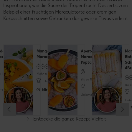
Inspirationen, wie die Säure der Tropenfrucht Desserts, zum
Beispiel einer fruchtigen Maracujatorte oder cremigen
Kokosschnitten sowie Getränken das gewisse Etwas verleiht:
ida de
Mango-
Aperol-
Mar
acuja
Maracuja-Torte
Maracuja-
Eist
Poptail
Sch
4Br
u 15 Minuten
Mehr als 60 Minuten
Bis zu 15 Minuten
Unkompliziert
Bis 
pliziert
Mit Video
Unkompliziert
Unko
M
Entdecke die ganze Rezept-Vielfalt