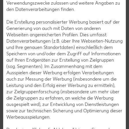
Verwendungszwecke zulassen und weitere Angaben zu
Maracujasaft oder einer sommerlichen Maracujatorte zum
den Datenverarbeitungen finden.
Beispiel. Liegen sie zu lange, können sie von innen
vertrocknen.
Die Erstellung personalisierter Werbung basiert auf der
Lagerung von Maracujas: Darauf solltest du achten:
Generierung von auch mit Daten von anderen
Webseiten angereicherten Profilen. Dies umfasst
Lagere die fruchtigen Exotinnen kühl. Zehn Grad gelten
Datenverarbeitungen (z.B. über Ihre Webseiten-Nutzung
als ideale Temperatur.
und Ihre genauen Standortdaten) einschließlich dem
Ist die Maracuja noch nicht ganz reif, bewahre die
Speichern von und/oder dem Zugriff auf Informationen
Frucht bei Zimmertemperatur oder in der Nähe von
auf Ihren Endgeräten zur Erstellung von Zielgruppen
Äpfeln auf. Sie sondern ein Gas ab, das den
(sog. Segmenten). Im Zusammenhang mit dem
Reifeprozess der Maracuja beschleunigt.
Ausspielen dieser Werbung erfolgen Verarbeitungen
Spüre das Gewicht der Frucht: Fühlt sich eine Maracuja
auch zur Messung der Werbung (insbesondere um die
sehr leicht an, weist das darauf hin, dass sie von innen
Leistung und den Erfolg einer Werbung zu ermitteln),
bereits ausgetrocknet sind.
zur Zielgruppenforschung (insbesondere um mehr über
die Zielgruppen zu erfahren, an welche die Werbung
Möchtest du Maracujas einfrieren, löffle das
ausgespielt wird), zur Entwicklung von Dienstleistungen
Fruchtfleisch einfach aus der Schale, püriere es, gib das
sowie zur technischen Sicherung und Optimierung dieser
Mus in einen Eiswürfelbehälter un dlege dieses ins
Werbeausspielungen.
Tiefkühlfach. Dort hält sich die Südfrucht mehrere
Monate. Derart vorportioniert wird die Maracuja