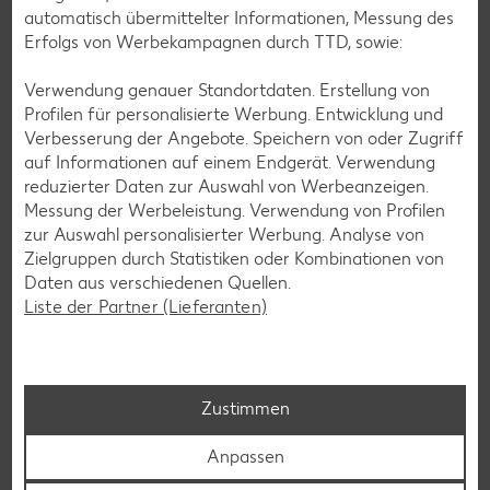
automatisch übermittelter Informationen, Messung des
löffeln – theoretisch zumindest. Maracuja essen nur wenige
Erfolgs von Werbekampagnen durch TTD, sowie:
pur, den meisten ist sie dafür zu säurehaltig. Im
Sommersalat hingegen sorgt ihr Fruchtfleisch samt der
Verwendung genauer Standortdaten. Erstellung von
knackigen Kerne für eine angenehm-frische Note, macht
Profilen für personalisierte Werbung. Entwicklung und
sich aber auch als Topping vom Müsli, der Obstbowl oder
Verbesserung der Angebote. Speichern von oder Zugriff
dem Joghurt prima. Um an das Fruchtfleisch zu gelangen,
auf Informationen auf einem Endgerät. Verwendung
schneide die gewaschene Frucht am besten quer mit einem
reduzierter Daten zur Auswahl von Werbeanzeigen.
Messer auf und löffle sie aus.
Messung der Werbeleistung. Verwendung von Profilen
zur Auswahl personalisierter Werbung. Analyse von
Maracujas in Desserts
Zielgruppen durch Statistiken oder Kombinationen von
Daten aus verschiedenen Quellen.
Als säuerliches Gegengewicht zu süßen Gerichten
Liste der Partner (Lieferanten)
schmeckt Maracuja besonders gut. Daher wird das gelbe
Obst gern in Verbindung mit Milchsüßspeisen verwendet.
Aber auch als Fruchtmuscreme – pur oder zur Verfeinerung
von Kuchen und Törtchen – ist die Südfrucht ein leckeres
Zustimmen
Dessert. Willst du keine sichtbaren schwarzen Kerne, lässt
sich das Fruchtfleisch vor der Weiterverarbeitung gut durch
Anpassen
ein Sieb drücken.