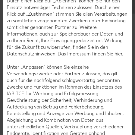
Durch einen Klick auf „Ablehnen“ können Sie nur den
außerdem zur leckeren Express-Zutat im Frühstücks-
Einsatz notwendiger Techniken zulassen. Durch einen
Smoothie oder in einem cremigen Dessert.
Klick auf „Zustimmen“ stimmen Sie allen Verarbeitungen
zu sämtlichen vorgenannten Zwecken unter Einbindung
sämtlicher genannten Partner zu. Weitere
Informationen, auch zur Speicherdauer der Daten und
Verwendung
zu Ihrem Recht, Ihre Einwilligung jederzeit mit Wirkung
Verwendung von Maracujas
für die Zukunft zu widerrufen, finden Sie in den
Datenschutzhinweisen
. Das Impressum finden Sie
hier.
Ihr Geschmack ist ein Aha-Erlebnis. Besonders beliebt ist
Unter „Anpassen“ können Sie einzelne
Maracuja wegen des fruchtig-frischen Aromas in Säften,
Verwendungszwecke oder Partner zulassen; das gilt
Nektaren und Smoothies oder als Zusatz in Marmelade und
auch für die nachfolgend schlagwortartig benannten
Kompott. Lecker schmeckt Maracujasaft aber auch in
Zwecke und Funktionen im Rahmen des Einsatzes des
Soßen, pikanten Suppen, als Essigersatz im Salatdressing –
IAB TCF für Werbung und Erfolgsmessung:
oder natürlich pur, wenn du es gern säuerlich magst. Alles
Gewährleistung der Sicherheit, Verhinderung und
zur Verwendung der Maracuja erfährst du hier:
Aufdeckung von Betrug und Fehlerbehebung,
Bereitstellung und Anzeige von Werbung und Inhalten,
Abgleichung und Kombination von Daten aus
Frische Maracuja essen – so geht’s
unterschiedlichen Quellen, Verknüpfung verschiedener
Endgeräte, Identifikation von Geräten anhand
Wie Kiwis kannst du frische Maracujas direkt aus der Schale