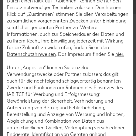
Teemischungen verwendet.
Durch einen Klick auf „Ablehnen“ können Sie nur den
Einsatz notwendiger Techniken zulassen. Durch einen
Second Flush
:
Mitte Mai bis Anfang Juli. Ein kräftiger,
Klick auf „Zustimmen“ stimmen Sie allen Verarbeitungen
gehaltvoller Tee mit dunkler Tassenfarbe.
zu sämtlichen vorgenannten Zwecken unter Einbindung
Autumnal
:
September bis Oktober. Dem First Flush in
sämtlicher genannten Partner zu. Weitere
Aroma und Farbe recht ähnlich mit einem runden,
Informationen, auch zur Speicherdauer der Daten und
ausgereiften, lieblichen Aroma.
zu Ihrem Recht, Ihre Einwilligung jederzeit mit Wirkung
für die Zukunft zu widerrufen, finden Sie in den
Herstellung von Schwarztee
Datenschutzhinweisen
. Das Impressum finden Sie
hier.
Die Herstellung von Schwarztee unterscheidet sich stark
Unter „Anpassen“ können Sie einzelne
von der Herstellung anderer Teesorten. Bei Grüntee
Verwendungszwecke oder Partner zulassen; das gilt
beispielsweise wird die Fermentation gezielt verhindert. Die
auch für die nachfolgend schlagwortartig benannten
frisch gepflückten Blätter werden großer Hitze ausgesetzt
Zwecke und Funktionen im Rahmen des Einsatzes des
– damit die in den Blättern vorhandenen Enzyme nicht
IAB TCF für Werbung und Erfolgsmessung:
oxidieren, lässt man sie verdampfen. Anders bei schwarzem
Gewährleistung der Sicherheit, Verhinderung und
Tee. Hier werden die Blätter nach der Ernte gerollt. Hierbei
Aufdeckung von Betrug und Fehlerbehebung,
brechen die Zellwände auf, Sauerstoffmoleküle aus der
Bereitstellung und Anzeige von Werbung und Inhalten,
Luft binden sich an die Enzyme der Zellsäfte. So entsteht
Abgleichung und Kombination von Daten aus
ein natürlicher Gärungsprozess. Danach wird der Tee bei
unterschiedlichen Quellen, Verknüpfung verschiedener
etwa 85 Grad getrocknet, bis er nur noch sechs Prozent
Endgeräte, Identifikation von Geräten anhand