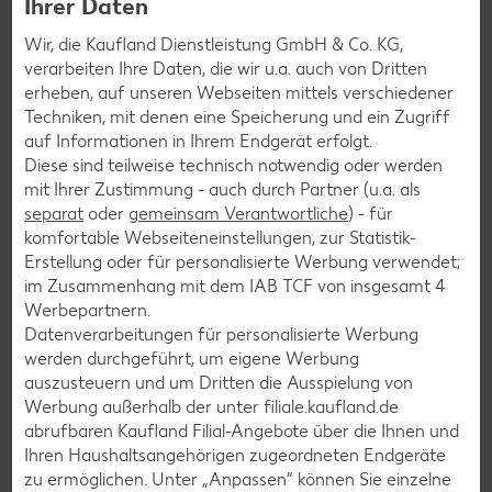
Ihrer Daten
tägliches Tässchen Tee also lieber zwischendurch als zu den
Wir, die Kaufland Dienstleistung GmbH & Co. KG,
Mahlzeiten schlürfen.
verarbeiten Ihre Daten, die wir u.a. auch von Dritten
Achtung
: Schwangere sollten am besten gar keinen
erheben, auf unseren Webseiten mittels verschiedener
Schwarztee trinken. Das Koffein beeinflusst den Blutdruck
Techniken, mit denen eine Speicherung und ein Zugriff
des ungeborenen Kindes. Trinkt die Mutter regelmäßig und
auf Informationen in Ihrem Endgerät erfolgt.
in großen Mengen schwarzen Tee, kann das Baby sogar ein
Diese sind teilweise technisch notwendig oder werden
geringeres Geburtsgewicht haben.
mit Ihrer Zustimmung - auch durch Partner (u.a. als
separat
oder
gemeinsam Verantwortliche
) - für
komfortable Webseiteneinstellungen, zur Statistik-
Erstellung oder für personalisierte Werbung verwendet;
Anbau & Ernte
im Zusammenhang mit dem IAB TCF von insgesamt
4
Anbau und Ernte: So wird
Werbepartnern.
Datenverarbeitungen für personalisierte Werbung
schwarzer Tee hergestellt
werden durchgeführt, um eigene Werbung
auszusteuern und um Dritten die Ausspielung von
Werbung außerhalb der unter filiale.kaufland.de
Teepflanzen sind recht anspruchsvoll. Es müssen bestimmte
abrufbaren Kaufland Filial-Angebote über die Ihnen und
Bedingungen erfüllt sein, damit sie optimal gedeihen. Hier
Ihren Haushaltsangehörigen zugeordneten Endgeräte
erfährst du alles über Anbau und Ernte von Schwarztee:
zu ermöglichen. Unter „Anpassen“ können Sie einzelne