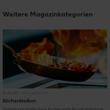
Weitere Magazinkategorien
© davit85 - stock.adobe.com
Küchenlexikon
Hobbyköche stoßen beim Kochen nach Rezept manchmal