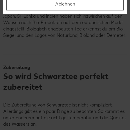
produzierten Tee gibt es aus ganz verschiedenen
Ablehnen
Anbaugebieten. Auch die bekannten Tee-Märkte in China,
Japan, Sri Lanka und Indien haben sich inzwischen auf den
Wunsch nach Bio-Produkten auf dem europäischen Markt
eingestellt. Biologisch angebauten Tee erkennst du am Bio-
Siegel und den Logos von Naturland, Bioland oder Demeter.
Zubereitung
So wird Schwarztee perfekt
zubereitet
Die
Zubereitung von Schwarztee
ist nicht kompliziert.
Allerdings gibt es ein paar Dinge zu beachten. So kommt es
unter anderem auf die richtige Temperatur und die Qualität
des Wassers an.