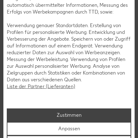
seiner ursprünglichen Feuchtigkeit enthält. Nach dieser
automatisch übermittelter Informationen, Messung des
Prozedur sind ätherische Öle entstanden, die dem Tee sein
Erfolgs von Werbekampagnen durch TTD, sowie:
typisch kräftiges Aroma verleihen. Im Laufe der
Verarbeitung werden die Teeblätter sortiert und je nach
Verwendung genauer Standortdaten. Erstellung von
Größe und Unversehrtheit in Gruppen eingeteilt:
Profilen für personalisierte Werbung. Entwicklung und
Verbesserung der Angebote. Speichern von oder Zugriff
Blatt-Tee:
qualitativ hochwertigste Sortierung mit
auf Informationen auf einem Endgerät. Verwendung
unbeschädigten Blättern
reduzierter Daten zur Auswahl von Werbeanzeigen.
Broken-Tee:
zerkleinerte, gebrochene Blätter,
Messung der Werbeleistung. Verwendung von Profilen
Verwendung für Teemischungen
zur Auswahl personalisierter Werbung. Analyse von
Fanning-Tee:
Blattpartikel die beim Sieben anfallen,
Zielgruppen durch Statistiken oder Kombinationen von
Verwendung für Teebeutel
Daten aus verschiedenen Quellen.
Dust-Tee:
komplett zerbröstelte, zu „Staub“ zerfallene
Liste der Partner (Lieferanten)
Blätter, Füllmaterial für Teebeutel
Biologischer Anbau der Teepflanze
Zustimmen
Beim Bio-Teeanbau wird auf den Einsatz chemisch-
synthetischer Pflanzenschutzmittel und Mineraldünger
Anpassen
verzichtet und die Arbeiter erhalten faire Löhne. Nachhaltig