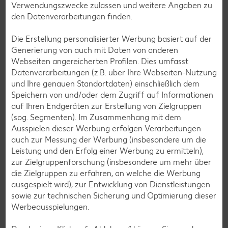
Verwendungszwecke zulassen und weitere Angaben zu
Anbau und Ernte
den Datenverarbeitungen finden.
Schwarzer Tee wird in mehr als 40 Ländern weltweit
Die Erstellung personalisierter Werbung basiert auf der
angebaut. Die meisten Anbaugebiete liegen in tropischen
Generierung von auch mit Daten von anderen
und subtropischen Regionen: China, Indonesien, Indien,
Webseiten angereicherten Profilen. Dies umfasst
Japan, Kenia, Nepal und Sri Lanka. Teepflanzen brauchen
Datenverarbeitungen (z.B. über Ihre Webseiten-Nutzung
viel Regen, nährstoffreichen Boden, reichlich Sonne und
und Ihre genauen Standortdaten) einschließlich dem
eine hohe Luftfeuchtigkeit. Eine mittlere Jahrestemperatur
Speichern von und/oder dem Zugriff auf Informationen
von mindestens 18 Grad ist ideal. Die
Camellia sinensis
mag
auf Ihren Endgeräten zur Erstellung von Zielgruppen
Höhenlagen – je höher, desto besser. Schwarztee wird fast
(sog. Segmenten). Im Zusammenhang mit dem
das ganze Jahr über angebaut und geerntet.
Ausspielen dieser Werbung erfolgen Verarbeitungen
auch zur Messung der Werbung (insbesondere um die
Erntezeiten von Tee:
Leistung und den Erfolg einer Werbung zu ermitteln),
First Flush
:
Ende Februar bis Mitte April. Ein milder,
zur Zielgruppenforschung (insbesondere um mehr über
frischer, goldgelber Tee mit blumiger Note. Aufgrund
die Zielgruppen zu erfahren, an welche die Werbung
der limitierten Erträge oft hochpreisig.
ausgespielt wird), zur Entwicklung von Dienstleistungen
In-betweens
:
„Überbrückungstee“ aus der Zeit
sowie zur technischen Sicherung und Optimierung dieser
zwischen Frühlings- und Sommerernte und meistens
Werbeausspielungen.
von etwas niedrigerer Qualität. Wird häufig für