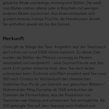
gräuliche Rinde und ledrige, immergrüne Blätter. Die weiß-
rosa Blüten stehen alleine oder in Büscheln mit wenigen
anderen Blüten zusammen. Aus ihnen entwickeln sich
grünlich-braune, holzige Früchte, die Haselnüssen ähneln.
Sie enthalten jeweils ein bis drei Samen.
Herkunft
China gilt als Wiege des Tees: Angeblich war der Teestrauch
dort schon vor rund 5.000 Jahren bekannt. Zu dieser Zeit
wurden die Blätter der Pflanze vorrangig zu Medizin
verarbeitet und verabreicht – eine Gaumenfreude war das
nicht. Erst später erkannte man, dass Tee auch lecker
schmecken kann. Erstmals schriftlich erwähnt wird Tee rund
300 nach Christus im Wörterbuch des chinesischen
Gelehrten Kuo-Po als „ein Getränk aus gekochten Blättern.“
Während der Ming-Dynastie ab 1368 entdeckten die
Chinesen die Fermentation, was die Produktion von
Teesorten wie Oolong und schwarzem Tee ermöglichte. Ab
1610 gelangte Tee auf dem Seeweg nach Holland und