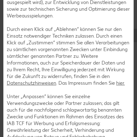
ausgespielt wird), zur Entwicklung von Dienstleistungen
interessieren
sowie zur technischen Sicherung und Optimierung dieser
Werbeausspielungen.
Durch einen Klick auf „Ablehnen“ können Sie nur den
Einsatz notwendiger Techniken zulassen. Durch einen
Klick auf „Zustimmen“ stimmen Sie allen Verarbeitungen
zu sämtlichen vorgenannten Zwecken unter Einbindung
sämtlicher genannten Partner zu. Weitere
Informationen, auch zur Speicherdauer der Daten und
zu Ihrem Recht, Ihre Einwilligung jederzeit mit Wirkung
für die Zukunft zu widerrufen, finden Sie in den
Datenschutzhinweisen
. Das Impressum finden Sie
hier.
Unter „Anpassen“ können Sie einzelne
Verwendungszwecke oder Partner zulassen; das gilt
auch für die nachfolgend schlagwortartig benannten
Familienausflug: Entdeckungstour im
Zwecke und Funktionen im Rahmen des Einsatzes des
Winterwald
IAB TCF für Werbung und Erfolgsmessung:
Gewährleistung der Sicherheit, Verhinderung und
Wie verhalten sich Waldtiere und -pflanzen im Winter?
Aufdeckung von Betrug und Fehlerbehebung,