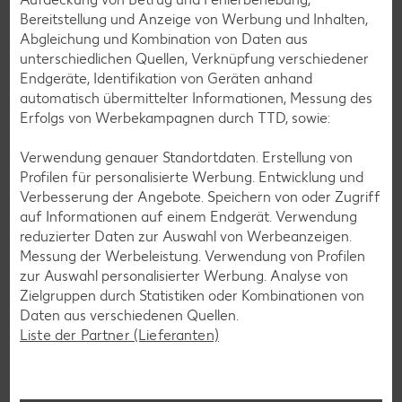
Gehe mit deinen Kindern auf Entdeckungstour. Wir haben
Bereitstellung und Anzeige von Werbung und Inhalten,
Tipps, wie du mit einfachen Mitteln aus einem langweiligen
Abgleichung und Kombination von Daten aus
Spaziergang ein spannendes Winterabenteuer machen
unterschiedlichen Quellen, Verknüpfung verschiedener
kannst.
Endgeräte, Identifikation von Geräten anhand
Zum FamilienMoment
automatisch übermittelter Informationen, Messung des
Erfolgs von Werbekampagnen durch TTD, sowie:
Verwendung genauer Standortdaten. Erstellung von
Profilen für personalisierte Werbung. Entwicklung und
Verbesserung der Angebote. Speichern von oder Zugriff
auf Informationen auf einem Endgerät. Verwendung
reduzierter Daten zur Auswahl von Werbeanzeigen.
Messung der Werbeleistung. Verwendung von Profilen
zur Auswahl personalisierter Werbung. Analyse von
Zielgruppen durch Statistiken oder Kombinationen von
Daten aus verschiedenen Quellen.
Liste der Partner (Lieferanten)