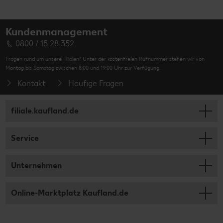
Kundenmanagement
0800 / 15 28 352
Fragen rund um unsere Filialen? Unter der kostenfreien Rufnummer stehen wir von
Montag bis Samstag zwischen 8:00 und 19:00 Uhr zur Verfügung.
Kontakt
Häufige Fragen
filiale.kaufland.de
Service
Unternehmen
Online-Marktplatz Kaufland.de