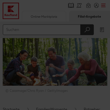
Online-Marktplatz
Filial-Angebote
Springe zu
Hauptinhalt
Footer
Schwebender Seitenbereich
© Caiaimage/Chris Ryan / GettyImages
Startseite
FamilienMomente
Ratgeber: