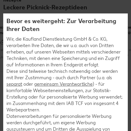
Leckere Picknick-Rezeptideen
Bevor es weitergeht: Zur Verarbeitung
Ihrer Daten
ccia mit
Bayerischer
Käse-Club-
Übe
marin
Wrap
Sandwich
Brö
Wir, die Kaufland Dienstleistung GmbH & Co. KG,
verarbeiten Ihre Daten, die wir u.a. auch von Dritten
als 60 Minuten
Bis zu 15 Minuten
Bis zu 15 Minuten
Bis 
erheben, auf unseren Webseiten mittels verschiedener
Unkompliziert
Techniken, mit denen eine Speicherung und ein Zugriff
auf Informationen in Ihrem Endgerät erfolgt.
Unkompliziert
Unkompliziert
Diese sind teilweise technisch notwendig oder werden
Weitere Rezepte entdecken
mit Ihrer Zustimmung - auch durch Partner (u.a. als
separat
oder
gemeinsam Verantwortliche
) - für
komfortable Webseiteneinstellungen, zur Statistik-
Erstellung oder für personalisierte Werbung verwendet;
Über Julia von @mamiblock
im Zusammenhang mit dem IAB TCF von insgesamt
4
DIY-Expertin
Werbepartnern.
Datenverarbeitungen für personalisierte Werbung
werden durchgeführt, um eigene Werbung
auszusteuern und um Dritten die Ausspielung von