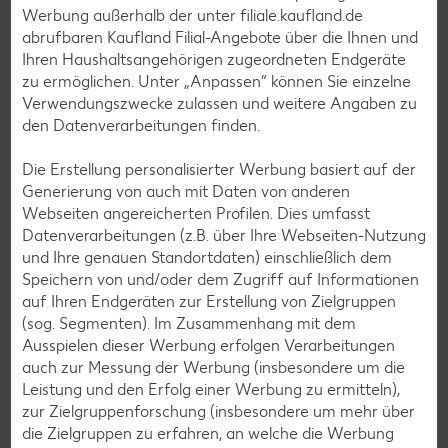
Werbung außerhalb der unter filiale.kaufland.de
abrufbaren Kaufland Filial-Angebote über die Ihnen und
Ihren Haushaltsangehörigen zugeordneten Endgeräte
zu ermöglichen. Unter „Anpassen“ können Sie einzelne
Verwendungszwecke zulassen und weitere Angaben zu
den Datenverarbeitungen finden.
Die Erstellung personalisierter Werbung basiert auf der
Generierung von auch mit Daten von anderen
Webseiten angereicherten Profilen. Dies umfasst
Julia ist Lehrerin und Mutter von zwei Kindern. Sie gründete
Datenverarbeitungen (z.B. über Ihre Webseiten-Nutzung
nach der Geburt ihres ersten Kindes im Jahr 2014 den
und Ihre genauen Standortdaten) einschließlich dem
mamiblock. Darin sammelt sie praktische Tipps, Tricks,
Speichern von und/oder dem Zugriff auf Informationen
Momhacks sowie Rezeptideen und bündelt sie im
auf Ihren Endgeräten zur Erstellung von Zielgruppen
Videoformat auf ihrem YouTube-Kanal. Ihre
(sog. Segmenten). Im Zusammenhang mit dem
alltagstauglichen Ideen stellt sie bei FamilienMomente vor
Ausspielen dieser Werbung erfolgen Verarbeitungen
und inspiriert damit Eltern und junge Familien.
auch zur Messung der Werbung (insbesondere um die
Leistung und den Erfolg einer Werbung zu ermitteln),
zur Zielgruppenforschung (insbesondere um mehr über
die Zielgruppen zu erfahren, an welche die Werbung
Das könnte dich auch