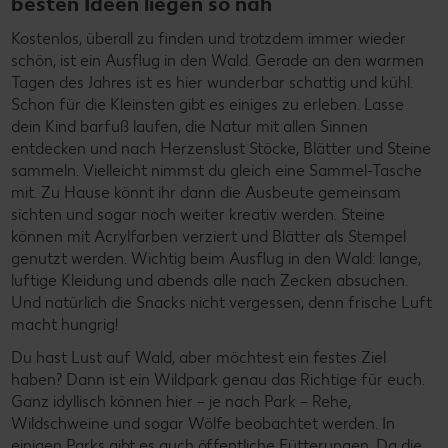
besten Ideen liegen so nah
Kostenlos, überall zu finden und trotzdem immer wieder
schön, ist ein Ausflug in den Wald. Gerade an den warmen
Tagen des Jahres ist es hier wunderbar schattig und kühl.
Schon für die Kleinsten gibt es einiges zu erleben. Lasse
dein Kind barfuß laufen, die Natur mit allen Sinnen
entdecken und nach Herzenslust Stöcke, Blätter und Steine
sammeln. Vielleicht nimmst du gleich eine Sammel-Tasche
mit. Zu Hause könnt ihr dann die Ausbeute gemeinsam
sichten und sogar noch weiter kreativ werden. Steine
können mit Acrylfarben verziert und Blätter als Stempel
genutzt werden. Wichtig beim Ausflug in den Wald: lange,
luftige Kleidung und abends alle nach Zecken absuchen.
Und natürlich die Snacks nicht vergessen, denn frische Luft
macht hungrig!
Du hast Lust auf Wald, aber möchtest ein festes Ziel
haben? Dann ist ein Wildpark genau das Richtige für euch.
Ganz idyllisch können hier – je nach Park – Rehe,
Wildschweine und sogar Wölfe beobachtet werden. In
einigen Parks gibt es auch öffentliche Fütterungen. Da die