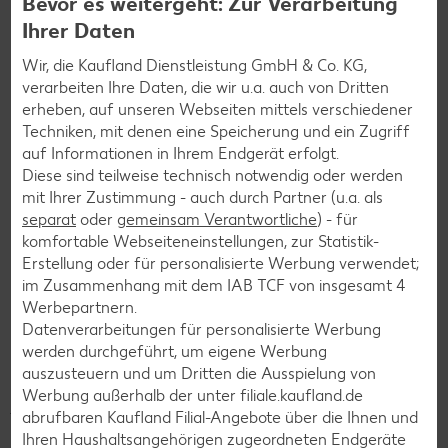
Bevor es weitergeht: Zur Verarbeitung
Ihrer Daten
Wir, die Kaufland Dienstleistung GmbH & Co. KG,
verarbeiten Ihre Daten, die wir u.a. auch von Dritten
erheben, auf unseren Webseiten mittels verschiedener
Techniken, mit denen eine Speicherung und ein Zugriff
auf Informationen in Ihrem Endgerät erfolgt.
Diese sind teilweise technisch notwendig oder werden
mit Ihrer Zustimmung - auch durch Partner (u.a. als
separat
oder
gemeinsam Verantwortliche
) - für
komfortable Webseiteneinstellungen, zur Statistik-
Erstellung oder für personalisierte Werbung verwendet;
im Zusammenhang mit dem IAB TCF von insgesamt
4
Exotisch einkaufen mit der Kaufland
Werbepartnern.
Einkaufsacademy
Datenverarbeitungen für personalisierte Werbung
werden durchgeführt, um eigene Werbung
Ob asiatisches Curry oder „Shakshuka” aus dem Nahen
auszusteuern und um Dritten die Ausspielung von
Osten – wer exotisch kochen möchte, muss seine Zutaten
Werbung außerhalb der unter filiale.kaufland.de
jedoch nicht im Fachhandel kaufen. Der Supermarkt bietet
abrufbaren Kaufland Filial-Angebote über die Ihnen und
mittlerweile eine große Auswahl. Wie vielfältig diese ist,
Ihren Haushaltsangehörigen zugeordneten Endgeräte