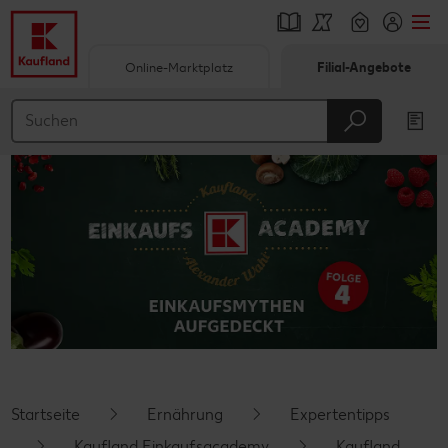
Online-Marktplatz
Filial-Angebote
Springe zu
Hauptinhalt
Footer
Schwebender Seitenbereich
Startseite
Ernährung
Expertentipps
Kaufland Einkaufsacademy
Kaufland