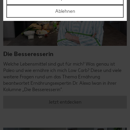
Ablehnen
Die Besseresserin
Welche Lebensmittel sind gut für mich? Was genau ist
Paleo und wie ernähre ich mich Low Carb? Diese und viele
weitere Fragen rund um das Thema Ernährung
beantwortet Ernährungsexpertin Dr. Alexa Iwan in ihrer
Kolumne „Die Besseresserin”.
Jetzt entdecken