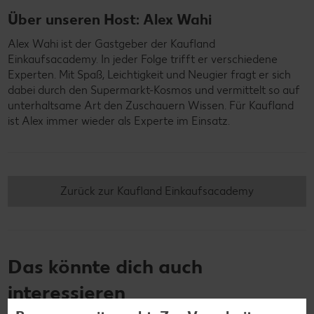
Über unseren Host: Alex Wahi
Alex Wahi ist der Gastgeber der Kaufland
Einkaufsacademy. In jeder Folge trifft er verschiedene
Experten. Mit Spaß, Leichtigkeit und Neugier fragt er sich
dabei durch den Supermarkt-Kosmos und vermittelt so auf
unterhaltsame Art den Zuschauern Wissen. Für Kaufland
ist Alex immer wieder als Experte im Einsatz.
Zurück zur Kaufland Einkaufsacademy
Das könnte dich auch
interessieren