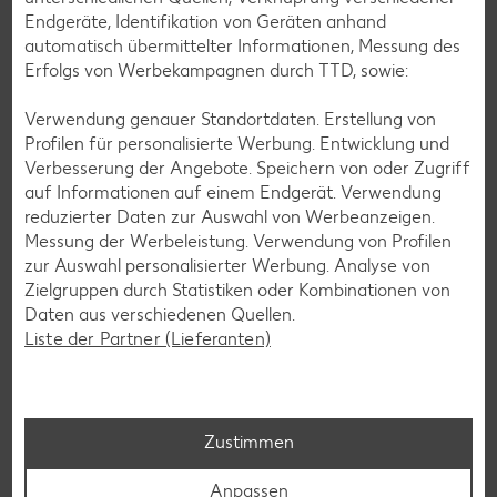
Endgeräte, Identifikation von Geräten anhand
automatisch übermittelter Informationen, Messung des
Erfolgs von Werbekampagnen durch TTD, sowie:
Verwendung genauer Standortdaten. Erstellung von
Alexa coacht
Profilen für personalisierte Werbung. Entwicklung und
Eltern, Studenten, Flexitarier, Berufstätige – in unserer
Verbesserung der Angebote. Speichern von oder Zugriff
Videoreihe „Alexa coacht” berät
auf Informationen auf einem Endgerät. Verwendung
Ernährungswissenschaftlerin Dr. Alexa Iwan ihre Gäste zu
reduzierter Daten zur Auswahl von Werbeanzeigen.
unterschiedlichen Ernährungstypen und gibt Tipps und
Messung der Werbeleistung. Verwendung von Profilen
Tricks für eine bewusste Ernährung.
zur Auswahl personalisierter Werbung. Analyse von
Zielgruppen durch Statistiken oder Kombinationen von
Jetzt entdecken
Daten aus verschiedenen Quellen.
Liste der Partner (Lieferanten)
Zustimmen
Anpassen