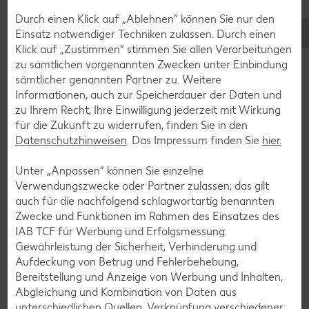
Inwiefern Bio- und regionale Produkte zum nachhaltigeren
Durch einen Klick auf „Ablehnen“ können Sie nur den
Einkauf beitragen und was Kaufland diesbezüglich tut, das
Einsatz notwendiger Techniken zulassen. Durch einen
zeigt im Video Ernährungswissenschaftlerin Dr. Alexa Iwan
Klick auf „Zustimmen“ stimmen Sie allen Verarbeitungen
im Gespräch mit Robert Pudelko, Leitung CSR Einkauf bei
zu sämtlichen vorgenannten Zwecken unter Einbindung
Kaufland.
sämtlicher genannten Partner zu. Weitere
Informationen, auch zur Speicherdauer der Daten und
Mehr erfahren
zu Ihrem Recht, Ihre Einwilligung jederzeit mit Wirkung
für die Zukunft zu widerrufen, finden Sie in den
Datenschutzhinweisen
. Das Impressum finden Sie
hier.
Weitere Expertenkolumnen
Unter „Anpassen“ können Sie einzelne
Verwendungszwecke oder Partner zulassen; das gilt
auch für die nachfolgend schlagwortartig benannten
Zwecke und Funktionen im Rahmen des Einsatzes des
IAB TCF für Werbung und Erfolgsmessung:
Gewährleistung der Sicherheit, Verhinderung und
Aufdeckung von Betrug und Fehlerbehebung,
Bereitstellung und Anzeige von Werbung und Inhalten,
Abgleichung und Kombination von Daten aus
unterschiedlichen Quellen, Verknüpfung verschiedener