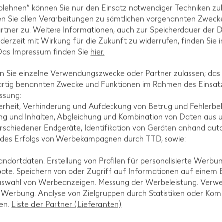
blehnen“ können Sie nur den Einsatz notwendiger Techniken zul
n Sie allen Verarbeitungen zu sämtlichen vorgenannten Zweck
rtner zu. Weitere Informationen, auch zur Speicherdauer der 
jederzeit mit Wirkung für die Zukunft zu widerrufen, finden Sie 
 Das Impressum finden Sie
hier.
 Sie einzelne Verwendungszwecke oder Partner zulassen; das g
artig benannten Zwecke und Funktionen im Rahmen des Einsatz
ssung:
erheit, Verhinderung und Aufdeckung von Betrug und Fehlerbeh
g und Inhalten, Abgleichung und Kombination von Daten aus u
rschiedener Endgeräte, Identifikation von Geräten anhand aut
 des Erfolgs von Werbekampagnen durch TTD, sowie:
Erdbeer-Croissant
je Stück
dortdaten. Erstellung von Profilen für personalisierte Werbu
-28%
ote. Speichern von oder Zugriff auf Informationen auf einem
0.49
uswahl von Werbeanzeigen. Messung der Werbeleistung. Verwe
0.69
r Werbung. Analyse von Zielgruppen durch Statistiken oder Ko
len.
Liste der Partner (Lieferanten)