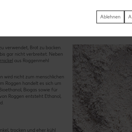
Ablehnen
A
et werden und wie wird es gelag
zu verwendet, Brot zu backen.
is gar nicht verbreitet. Neben
nickel
aus Roggenmehl
n wird nicht zum menschlichen
em Roggen handelt es sich um
ioethanol, Biogas sowie für
 von Roggen entsteht Ethanol,
d.
kel, trocken und eher kühl