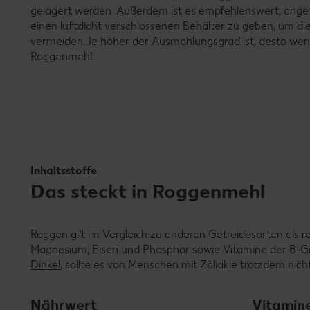
gelagert werden. Außerdem ist es empfehlenswert, ang
einen luftdicht verschlossenen Behälter zu geben, um di
vermeiden. Je höher der Ausmahlungsgrad ist, desto wenig
Roggenmehl.
Inhaltsstoffe
Das steckt in Roggenmehl
Roggen gilt im Vergleich zu anderen Getreidesorten als rel
Magnesium, Eisen und Phosphor sowie Vitamine der B-Gr
Dinkel
, sollte es von Menschen mit Zöliakie trotzdem nic
Nährwert
Vitamin