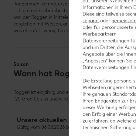
auf unseren Webseiten m
Roggenmehl kommt ursprünglich aus Vorderasien und wi
Informationen in Ihrem E
sich um eine sehr robuste Getreideart handelt, gedeiht
Diese sind teilweise tec
war der Roggen in Mitteleuropa mit einem eher negativen
separat
oder
gemeinsam 
verglichen mit
Weizen
, angesehen wurde. Außerdem war d
oder für personalisier
was ebenfalls wenig förderlich für seinen Ruf war. Daher
Werbepartnern.
Datenverarbeitungen fü
und um Dritten die Aussp
Angebote über die Ihne
„Anpassen“ können Sie 
Saison
Datenverarbeitungen fi
Wann hat Roggenmehl Saison?
Die Erstellung personal
Webseiten angereicherte
Roggen ist einjährig und es gibt zwei Sorten: den Somm
Ihre genauen Standortda
-25 Grad Celsius und wird im September gesät. Dank der 
Ihren Endgeräten zur Er
dieser Werbung erfolge
den Erfolg einer Werbun
Unsere aktuellen Angebote für Grundna
zu erfahren, an welche d
Gültig vom 06.08.2026 bis 12.08.2026
technischen Sicherung 