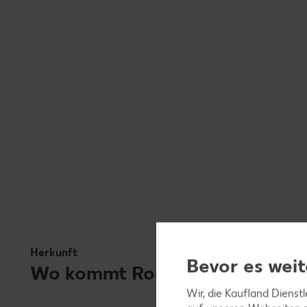
Herkunft
Bevor es weit
Wo kommt Roggenmehl ursprün
Wir, die Kaufland Dienst