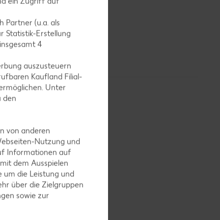
d ein Zugriff auf
ut. Da es
Jahrzehnte
 Partner (u.a. als
ger elegant,
 Statistik-Erstellung
rn befallen,
 insgesamt
4
n verwendet.
erbung auszusteuern
ufbaren Kaufland Filial-
ermöglichen. Unter
u den
en von anderen
 Webseiten-Nutzung und
 mehr als
uf Informationen auf
ar.
 mit dem Ausspielen
 um die Leistung und
hr über die Zielgruppen
ngen sowie zur