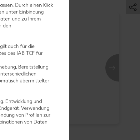
assen. Durch einen Klick
en unter Einbindung
Daten und zu Ihrem
Bri
in den
je St
AKTION
ilt auch für die
es des IAB TCF für
ebung, Bereitstellung
nterschiedlichen
omatisch übermittelter
Schoko-Cruffin
je Stück
ng. Entwicklung und
-30
 Endgerät. Verwendung
0.
nur
1.49
*
ndung von Profilen zur
0.79
mbinationen von Daten