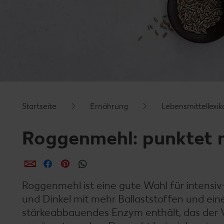
Startseite
Ernährung
Lebensmittellexik
Roggenmehl: punktet m
per E-Mail teilen
per Facebook teilen
per Pinterest teilen
per WhatsApp teilen
Roggenmehl ist eine gute Wahl für intens
und Dinkel mit mehr Ballaststoffen und ein
stärkeabbauendes Enzym enthält, das der 