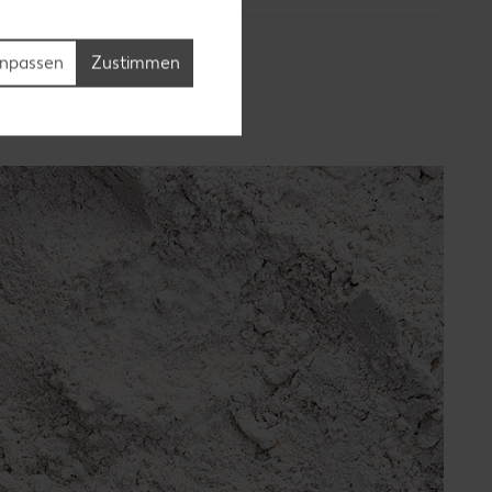
npassen
Zustimmen
ert?