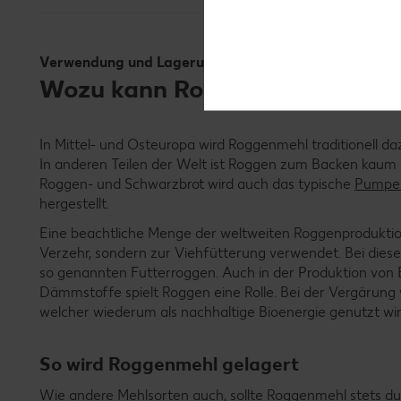
Verwendung und Lagerung
Wozu kann Roggenmehl verwend
In Mittel- und Osteuropa wird Roggenmehl traditionell da
In anderen Teilen der Welt ist Roggen zum Backen kaum b
Roggen- und Schwarzbrot wird auch das typische
Pumper
hergestellt.
Eine beachtliche Menge der weltweiten Roggenproduktio
Verzehr, sondern zur Viehfütterung verwendet. Bei dies
so genannten Futterroggen. Auch in der Produktion von B
Dämmstoffe spielt Roggen eine Rolle. Bei der Vergärung
welcher wiederum als nachhaltige Bioenergie genutzt wir
So wird Roggenmehl gelagert
Wie andere Mehlsorten auch, sollte Roggenmehl stets dun