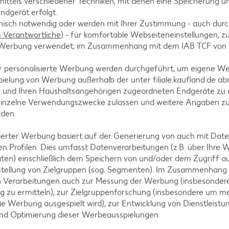
ittels verschiedener Techniken, mit denen eine Speicherung un
rd heutzutage vorwiegend in Russland und Deutschland angeba
ndgerät erfolgt.
 sie auch in kalten Wintermonaten hervorragend. Über mehrere 
hnisch notwendig oder werden mit Ihrer Zustimmung - auch durch
 Ruf behaftet, da er aufgrund seiner dunkleren Farbe als weni
Verantwortliche
) - für komfortable Webseiteneinstellungen, zur
er Roggen in früheren Zeiten öfter vom giftigen Pilz Mutterko
te Werbung verwendet; im Zusammenhang mit dem IAB TCF von
 wurde er für lange Zeit vorwiegend als Rohstoff für Spirituose
r personalisierte Werbung werden durchgeführt, um eigene W
ielung von Werbung außerhalb der unter filiale.kaufland.de abr
n und Ihren Haushaltsangehörigen zugeordneten Endgeräte zu 
einzelne Verwendungszwecke zulassen und weitere Angaben z
nden.
isierter Werbung basiert auf der Generierung von auch mit Dat
n Profilen. Dies umfasst Datenverarbeitungen (z.B. über Ihre
er- sowie den Winterroggen. Winterrogen gedeiht auch noch bei
ten) einschließlich dem Speichern von und/oder dem Zugriff a
langen Haltbarkeit von Mehl ist Roggenmehl ganzjährig verfügb
stellung von Zielgruppen (sog. Segmenten). Im Zusammenhang
n Verarbeitungen auch zur Messung der Werbung (insbesondere
g zu ermitteln), zur Zielgruppenforschung (insbesondere um me
hrungsmittel
ie Werbung ausgespielt wird), zur Entwicklung von Dienstleistu
und Optimierung dieser Werbeausspielungen.