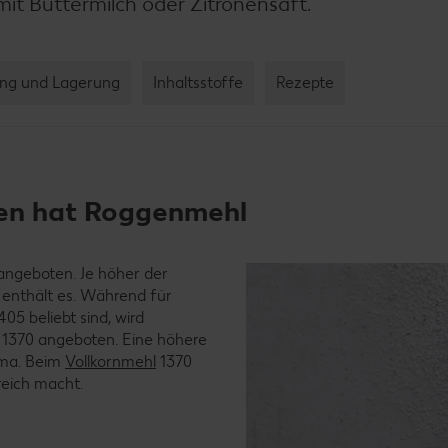
mit Buttermilch oder Zitronensaft.
ng und Lagerung
Inhaltsstoffe
Rezepte
ten hat Roggenmehl
ngeboten. Je höher der
enthält es. Während für
5 beliebt sind, wird
 1370 angeboten. Eine höhere
oma. Beim
Vollkornmehl
1370
reich macht.