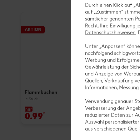
Durch einen Klick auf „A
auf „Zustimmen“ stimme
sämtlicher genannten Pa
Recht, Ihre Einwilligung 
AKTION
Datenschutzhinweisen
.
Unter „Anpassen“ können
nachfolgend schlagwort
Werbung und Erfolgsme
Gewährleistung der Sich
und Anzeige von Werbun
Quellen, Verknüpfung ve
Informationen, Messung
Flammkuchen
je Stück
Verwendung genauer Stan
Verbesserung der Angeb
nur
0.99
*
reduzierter Daten zur A
Auswahl personalisierte
aus verschiedenen Quel