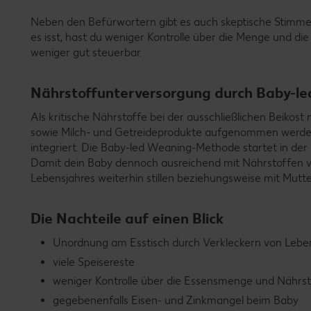
Neben den Befürwortern gibt es auch skeptische Stimmen
es isst, hast du weniger Kontrolle über die Menge und d
weniger gut steuerbar.
Nährstoffunterversorgung durch Baby-l
Als kritische Nährstoffe bei der ausschließlichen Beikos
sowie Milch- und Getreideprodukte aufgenommen werden. 
integriert. Die Baby-led Weaning-Methode startet in der 
Damit dein Baby dennoch ausreichend mit Nährstoffen ver
Lebensjahres weiterhin stillen beziehungsweise mit Mutte
Die Nachteile auf einen Blick
Unordnung am Esstisch durch Verkleckern von Lebe
viele Speisereste
weniger Kontrolle über die Essensmenge und Nähr
gegebenenfalls Eisen- und Zinkmangel beim Baby