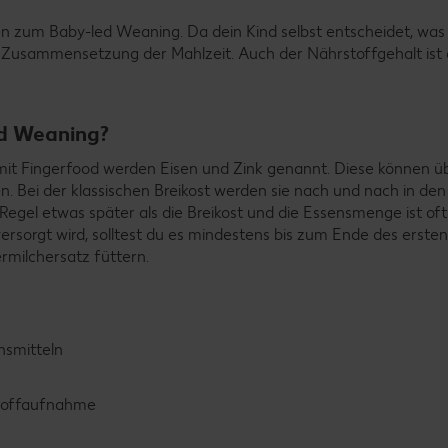
 zum Baby-led Weaning. Da dein Kind selbst entscheidet, was 
ie Zusammensetzung der Mahlzeit. Auch der Nährstoffgehalt ist
ed Weaning?
t mit Fingerfood werden Eisen und Zink genannt. Diese können üb
Bei der klassischen Breikost werden sie nach und nach in den
Regel etwas später als die Breikost und die Essensmenge ist oft
sorgt wird, solltest du es mindestens bis zum Ende des ersten
rmilchersatz füttern.
nsmitteln
stoffaufnahme