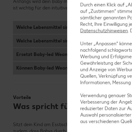
Anfangs wird dein Baby mit den Lebensmitteln spielen, 
Durch einen Klick auf „A
ist wichtig für den intuitiven Umgang des Babys mit der
auf „Zustimmen“ stimme
sämtlicher genannten Pa
Recht, Ihre Einwilligung 
Welche Lebensmittel sind geeignet?
Datenschutzhinweisen
.
Welche Lebensmittel sind ungeeeignet?
Unter „Anpassen“ können
nachfolgend schlagwort
Ersetzt Baby-led Weaning das Stillen?
Werbung und Erfolgsme
Gewährleistung der Sich
Können Baby-led Weaning und Breikost kombiniert 
und Anzeige von Werbun
Quellen, Verknüpfung ve
Informationen, Messung
Verwendung genauer Stan
Vorteile
Verbesserung der Angeb
Was spricht für Baby-led Wean
reduzierter Daten zur A
Auswahl personalisierte
aus verschiedenen Quel
Sitzt dein Kind am Esstisch, fühlt es sich zugehörig und i
zudem, dass Babys durch BLW sicherer essen. Auch wenn s