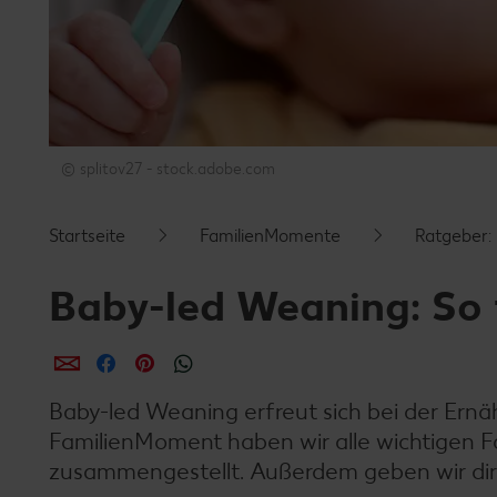
© splitov27 - stock.adobe.com
Startseite
FamilienMomente
Ratgeber:
Baby-led Weaning: So 
per E-Mail teilen
per Facebook teilen
per Pinterest teilen
per WhatsApp teilen
Baby-led Weaning erfreut sich bei der Ernä
FamilienMoment haben wir alle wichtigen F
zusammengestellt. Außerdem geben wir dir