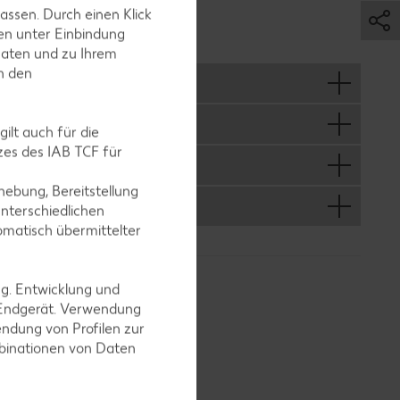
ser Prozess
assen. Durch einen Klick
ngt.
en unter Einbindung
Daten und zu Ihrem
in den
ilt auch für die
es des IAB TCF für
ebung, Bereitstellung
nterschiedlichen
omatisch übermittelter
ng. Entwicklung und
 Endgerät. Verwendung
ndung von Profilen zur
mbinationen von Daten
zeigen
fristig