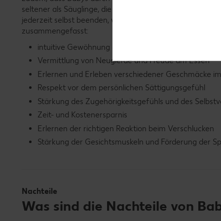
seltener als Säuglinge, die nur mit dem Löffel gefüttert
jederzeit selbst beenden, wenn es nicht mehr essen möcht
zusammengefasst:
intuitive Gewöhnung des Säuglings an verschiedene
Vermittlung von Neugierde und Freude am Essen
Erlernen und Erleben verschiedener Geschmäcke i
Respekt vor dem persönlichen Sättigungsgefühl
Stärkung des Zugehörigkeitsgefühls und des Selbst
Zeit- und Kostenersparnis
Erlernen der richtigen Reaktion beim Verschlucken
Stärkung der Gesichtsmuskeln und Förderung der S
Nachteile
Was sind die Nachteile von Ba