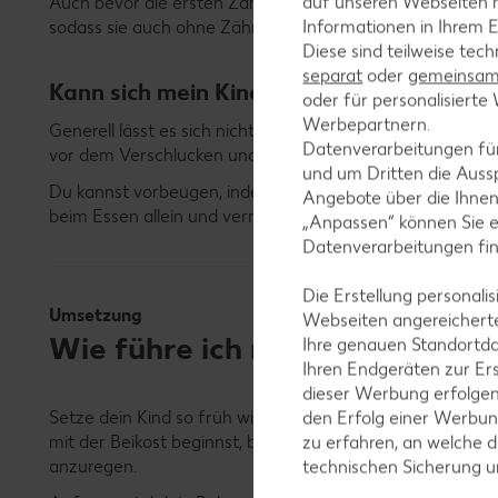
auf unseren Webseiten m
Auch bevor die ersten Zähnchen kommen, kannst du mit 
Informationen in Ihrem E
sodass sie auch ohne Zähne zerdrückt werden kann.
Diese sind teilweise tec
separat
oder
gemeinsam 
Kann sich mein Kind beim Baby-led Wean
oder für personalisier
Werbepartnern.
Generell lässt es sich nicht ausschließen, dass sich dei
Datenverarbeitungen fü
vor dem Verschlucken und Ersticken schützt, ist sehr vie
und um Dritten die Aussp
Du kannst vorbeugen, indem du auf die Beikostreifezeic
Angebote über die Ihne
beim Essen allein und vermeide Nüsse, ganze Trauben und
„Anpassen“ können Sie 
Datenverarbeitungen fi
Die Erstellung personal
Umsetzung
Webseiten angereicherte
Wie führe ich mein Baby an di
Ihre genauen Standortda
Ihren Endgeräten zur Er
dieser Werbung erfolge
Setze dein Kind so früh wie möglich an den Familientisc
den Erfolg einer Werbun
mit der Beikost beginnst, biete ihm zunächst eine klein
zu erfahren, an welche d
anzuregen.
technischen Sicherung 