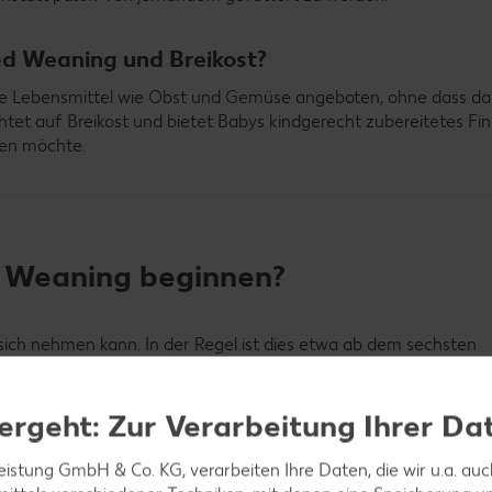
ed Weaning und Breikost?
rte Lebensmittel wie Obst und Gemüse angeboten, ohne dass da
tet auf Breikost und bietet Babys kindgerecht zubereitetes Fi
sen möchte.
d Weaning beginnen?
sich nehmen kann. In der Regel ist dies etwa ab dem sechsten
viduell und daher solltest du auf die nötigen Reifezeichen für d
rtest.
ergeht: Zur Verarbeitung Ihrer Da
leistung GmbH & Co. KG, verarbeiten Ihre Daten, die wir u.a. au