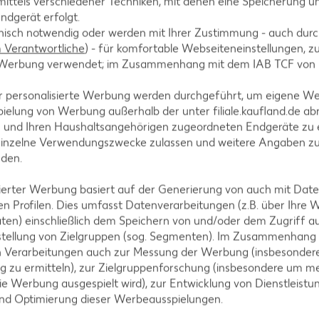
ittels verschiedener Techniken, mit denen eine Speicherung un
BLW beginnen. Achte dann darauf, dass die Nahrung weich gen
ndgerät erfolgt.
hnisch notwendig oder werden mit Ihrer Zustimmung - auch durch
Verantwortliche
) - für komfortable Webseiteneinstellungen, zur
ing verschlucken?
te Werbung verwendet; im Zusammenhang mit dem IAB TCF von
n Baby an etwas Essbarem verschluckt. Der Würgereflex, der eine
r personalisierte Werbung werden durchgeführt, um eigene W
l stärker ausgeprägt als bei Erwachsenen.
ielung von Werbung außerhalb der unter filiale.kaufland.de abr
hen wartest, bevor du mit BLW beginnst. Lasse dein Baby auße
n und Ihren Haushaltsangehörigen zugeordneten Endgeräte zu 
 andere Lebensmittel, an denen es sich leicht verschlucken ka
einzelne Verwendungszwecke zulassen und weitere Angaben z
nden.
isierter Werbung basiert auf der Generierung von auch mit Dat
n Profilen. Dies umfasst Datenverarbeitungen (z.B. über Ihre
e Methode heran?
ten) einschließlich dem Speichern von und/oder dem Zugriff a
stellung von Zielgruppen (sog. Segmenten). Im Zusammenhang
n Verarbeitungen auch zur Messung der Werbung (insbesondere
h. So lernt es auf natürliche Weise das Konzept des Essens ken
g zu ermitteln), zur Zielgruppenforschung (insbesondere um me
e Auswahl an Fingerfood an und iss selbst etwas, um es zur Na
ie Werbung ausgespielt wird), zur Entwicklung von Dienstleistu
und Optimierung dieser Werbeausspielungen.