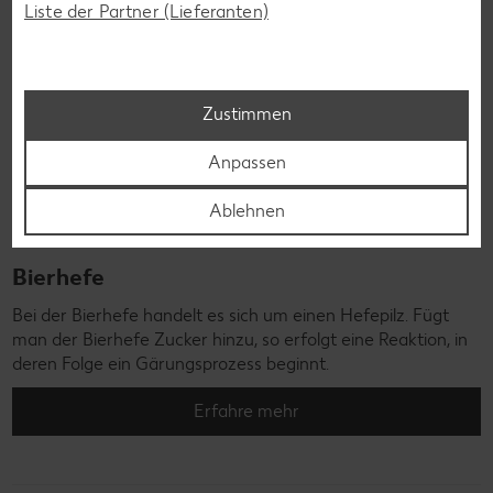
Liste der Partner (Lieferanten)
Zustimmen
Anpassen
Ablehnen
Bierhefe
Bei der Bierhefe handelt es sich um einen Hefepilz. Fügt
man der Bierhefe Zucker hinzu, so erfolgt eine Reaktion, in
deren Folge ein Gärungsprozess beginnt.
Erfahre mehr