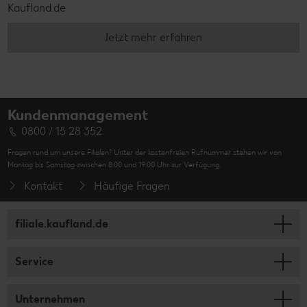
Kaufland.de
Jetzt mehr erfahren
Kundenmanagement
0800 / 15 28 352
Fragen rund um unsere Filialen? Unter der kostenfreien Rufnummer stehen wir von
Montag bis Samstag zwischen 8:00 und 19:00 Uhr zur Verfügung.
Kontakt
Häufige Fragen
filiale.kaufland.de
Service
Unternehmen