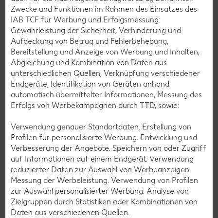
Zwecke und Funktionen im Rahmen des Einsatzes des
IAB TCF für Werbung und Erfolgsmessung:
Gewährleistung der Sicherheit, Verhinderung und
Aufdeckung von Betrug und Fehlerbehebung,
Bereitstellung und Anzeige von Werbung und Inhalten,
Abgleichung und Kombination von Daten aus
unterschiedlichen Quellen, Verknüpfung verschiedener
Endgeräte, Identifikation von Geräten anhand
automatisch übermittelter Informationen, Messung des
Erfolgs von Werbekampagnen durch TTD, sowie:
Backpulver
Backpulver ist ein Triebmittel. Das in ihm enthaltene Natron
Verwendung genauer Standortdaten. Erstellung von
stellt Gasbläschen zur Teiglockerung zur Verfügung, die
Profilen für personalisierte Werbung. Entwicklung und
mithilfe von Säure freigesetzt werden.
Verbesserung der Angebote. Speichern von oder Zugriff
auf Informationen auf einem Endgerät. Verwendung
Erfahre mehr
reduzierter Daten zur Auswahl von Werbeanzeigen.
Messung der Werbeleistung. Verwendung von Profilen
zur Auswahl personalisierter Werbung. Analyse von
Zielgruppen durch Statistiken oder Kombinationen von
Daten aus verschiedenen Quellen.