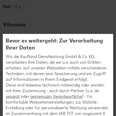
Fett:
1.2 g
Vitamine
Vitamin A:
0 µg
Bevor es weitergeht: Zur Verarbeitung
Ihrer Daten
Vitamin B1:
1.4 mg
Vitamin B2:
2.3 mg
Wir, die Kaufland Dienstleistung GmbH & Co. KG,
verarbeiten Ihre Daten, die wir u.a. auch von Dritten
Vitamin B6:
0.68 mg
erheben, auf unseren Webseiten mittels verschiedener
Vitamin C:
0 mg
Techniken, mit denen eine Speicherung und ein Zugriff
auf Informationen in Ihrem Endgerät erfolgt.
Vitamin E:
0.1 mg
Diese sind teilweise technisch notwendig oder werden
mit Ihrer Zustimmung - auch durch Partner (u.a. als
separat
oder
gemeinsam Verantwortliche
) - für
komfortable Webseiteneinstellungen, zur Statistik-
Mineralstoffe
Erstellung oder für personalisierte Werbung verwendet;
im Zusammenhang mit dem IAB TCF von insgesamt
4