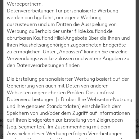
Werbepartnern.
Calcium:
23 mg
Datenverarbeitungen für personalisierte Werbung
werden durchgeführt, um eigene Werbung
Eisen:
3.5 mg
auszusteuern und um Dritten die Ausspielung von
Kalium:
640 mg
Werbung außerhalb der unter filiale.kaufland.de
abrufbaren Kaufland Filial-Angebote über die Ihnen und
Magnesium:
28 mg
Ihren Haushaltsangehörigen zugeordneten Endgeräte
Natrium:
34 mg
zu ermöglichen. Unter „Anpassen“ können Sie einzelne
Verwendungszwecke zulassen und weitere Angaben zu
den Datenverarbeitungen finden.
Die Erstellung personalisierter Werbung basiert auf der
Generierung von auch mit Daten von anderen
Rezepte
Webseiten angereicherten Profilen. Dies umfasst
Das kannst du mit Backhefe zubereiten
Datenverarbeitungen (z.B. über Ihre Webseiten-Nutzung
und Ihre genauen Standortdaten) einschließlich dem
Speichern von und/oder dem Zugriff auf Informationen
auf Ihren Endgeräten zur Erstellung von Zielgruppen
ccia mit
Vier Snacks aus
Hefe-
Veg
(sog. Segmenten). Im Zusammenhang mit dem
marin
einem Hefeteig
Osterhäschen
Zwi
mit
Ausspielen dieser Werbung erfolgen Verarbeitungen