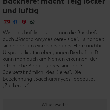
Backhefe: macht Teig locker
und luftig
per E-Mail teilen
per Facebook teilen
per Pinterest teilen
per WhatsApp teilen
Wissenschaftlich nennt man die Backhefe
auch „Saccharomyces cerevisiae“. Es handelt
sich dabei um eine Knospungs-Hefe und ihr
Ursprung liegt in obergärigen Bierhefen. Dies
kann man auch am Namen erkennen, der
lateinische Begriff „cerevisiae“ heißt
übersetzt nämlich „des Bieres“. Die
Bezeichnung „Saccharomyces“
bedeutet
„Zuckerpilz“.
Wissenswertes