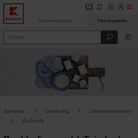
Online-Marktplatz
Filial-Angebote
Springe zu
Hauptinhalt
Footer
Schwebender Seitenbereich
Startseite
Ernährung
Lebensmittellexikon
Backhefe