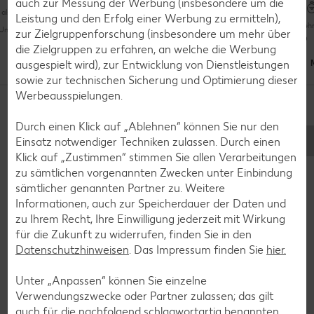
auch zur Messung der Werbung (insbesondere um die
als 60 Minuten
Mehr als 60 Minuten
Bis zu 60 Minuten
Leistung und den Erfolg einer Werbung zu ermitteln),
Mehr
Unkompliziert
zur Zielgruppenforschung (insbesondere um mehr über
die Zielgruppen zu erfahren, an welche die Werbung
Raffiniert
Unkompliziert
ausgespielt wird), zur Entwicklung von Dienstleistungen
M
Mit Video
sowie zur technischen Sicherung und Optimierung dieser
Noch mehr Rezepte entdecken
Werbeausspielungen.
Vegetarisch
Vegetarisch
Durch einen Klick auf „Ablehnen“ können Sie nur den
Einsatz notwendiger Techniken zulassen. Durch einen
Klick auf „Zustimmen“ stimmen Sie allen Verarbeitungen
Zurück zum Lebensmittellexikon
zu sämtlichen vorgenannten Zwecken unter Einbindung
sämtlicher genannten Partner zu. Weitere
Informationen, auch zur Speicherdauer der Daten und
zu Ihrem Recht, Ihre Einwilligung jederzeit mit Wirkung
Weitere interessante Artikel
für die Zukunft zu widerrufen, finden Sie in den
Datenschutzhinweisen
. Das Impressum finden Sie
hier.
Unter „Anpassen“ können Sie einzelne
Verwendungszwecke oder Partner zulassen; das gilt
auch für die nachfolgend schlagwortartig benannten