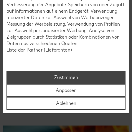
Verbesserung der Angebote. Speichern von oder Zugriff
auf Informationen auf einem Endgerät. Verwendung
reduzierter Daten zur Auswahl von Werbeanzeigen.
Messung der Werbeleistung. Verwendung von Profilen
Brokkoli
zur Auswahl personalisierter Werbung. Analyse von
Zielgruppen durch Statistiken oder Kombinationen von
Brokkoli oder auch Broccoli ist ein grünes Wunder: Das
Daten aus verschiedenen Quellen.
Gemüse enthält viele Vitamine sowie Nährstoffe und lässt
Liste der Partner (Lieferanten)
sich vielseitig zubereiten. Hier mehr über das Mitglied der
Kohlfamilie erfahren.
Mehr erfahren
Zustimmen
Anpassen
Ablehnen
Weitere Magazinkategorien