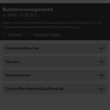
Kundenmanagement
0800 / 15 28 352
Fragen rund um unsere Filialen? Unter der kostenfreien Rufnummer stehen wir von
Montag bis Samstag zwischen 8:00 und 19:00 Uhr zur Verfügung.
Kontakt
Häufige Fragen
filiale.kaufland.de
Service
Unternehmen
Online-Marktplatz Kaufland.de