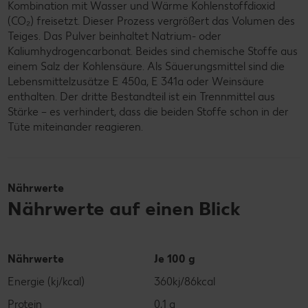
Kombination mit Wasser und Wärme Kohlenstoffdioxid
(CO₂) freisetzt. Dieser Prozess vergrößert das Volumen des
Teiges. Das Pulver beinhaltet Natrium- oder
Kaliumhydrogencarbonat. Beides sind chemische Stoffe aus
einem Salz der Kohlensäure. Als Säuerungsmittel sind die
Lebensmittelzusätze E 450a, E 341a oder Weinsäure
enthalten. Der dritte Bestandteil ist ein Trennmittel aus
Stärke – es verhindert, dass die beiden Stoffe schon in der
Tüte miteinander reagieren.
Nährwerte
Nährwerte auf einen Blick
Nährwerte
Je 100 g
Energie (kj/kcal)
360kj/86kcal
Protein
0,1 g