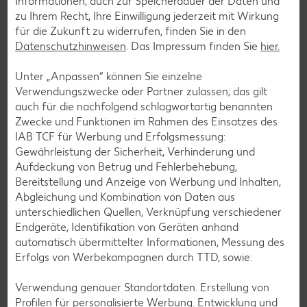
Informationen, auch zur Speicherdauer der Daten und
© anna.q - stock.adobe.com
zu Ihrem Recht, Ihre Einwilligung jederzeit mit Wirkung
Lebkuchen
für die Zukunft zu widerrufen, finden Sie in den
Datenschutzhinweisen
. Das Impressum finden Sie
hier.
Für viele gehören Lebkuchen zum perfekten
Weihnachtsfest einfach dazu. Warum Lebkuchen aber
Unter „Anpassen“ können Sie einzelne
eigentlich gar kein Weihnachtsgebäck sind – das und vieles
Verwendungszwecke oder Partner zulassen; das gilt
mehr in unserem Beitrag erfahren.
auch für die nachfolgend schlagwortartig benannten
Zwecke und Funktionen im Rahmen des Einsatzes des
Mehr erfahren
IAB TCF für Werbung und Erfolgsmessung:
Gewährleistung der Sicherheit, Verhinderung und
Aufdeckung von Betrug und Fehlerbehebung,
Bereitstellung und Anzeige von Werbung und Inhalten,
Abgleichung und Kombination von Daten aus
unterschiedlichen Quellen, Verknüpfung verschiedener
Endgeräte, Identifikation von Geräten anhand
automatisch übermittelter Informationen, Messung des
Erfolgs von Werbekampagnen durch TTD, sowie:
Verwendung genauer Standortdaten. Erstellung von
Profilen für personalisierte Werbung. Entwicklung und