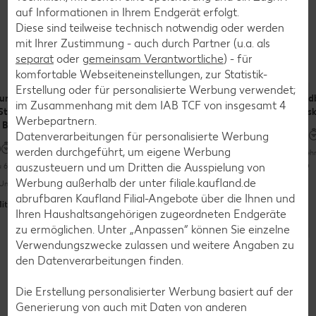
auf Informationen in Ihrem Endgerät erfolgt.
Rezepte
Diese sind teilweise technisch notwendig oder werden
Leckere Backrezepte mit Backpulver oder
mit Ihrer Zustimmung - auch durch Partner (u.a. als
Natron
separat
oder
gemeinsam Verantwortliche
) - für
komfortable Webseiteneinstellungen, zur Statistik-
Erstellung oder für personalisierte Werbung verwendet;
aumenkuchen
Pfannkuchen
Puddingkuchen
Erd
im Zusammenhang mit dem IAB TCF von insgesamt
4
Streuseln
mit Beeren
ohne Mehl (5-
Bis
Werbepartnern.
 Blech
Zutaten-
Datenverarbeitungen für personalisierte Werbung
Rezept)
werden durchgeführt, um eigene Werbung
Bis zu 30 Minuten
Mehr
auszusteuern und um Dritten die Ausspielung von
u 60 Minuten
Bis zu 30 Minuten
Werbung außerhalb der unter filiale.kaufland.de
Unkompliziert
Unkompliziert
abrufbaren Kaufland Filial-Angebote über die Ihnen und
Unkompliziert
it Video
Ihren Haushaltsangehörigen zugeordneten Endgeräte
Mit Video
zu ermöglichen. Unter „Anpassen“ können Sie einzelne
Verwendungszwecke zulassen und weitere Angaben zu
Weitere Rezepte entdecken
Glutenfrei
den Datenverarbeitungen finden.
Die Erstellung personalisierter Werbung basiert auf der
Generierung von auch mit Daten von anderen
Zurück zum Lebensmittellexikon