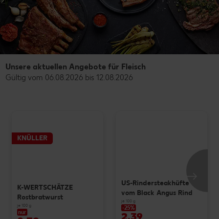
Unsere aktuellen Angebote für Fleisch
Gültig vom 06.08.2026 bis 12.08.2026
KNÜLLER
US-Rindersteakhüfte
K-WERTSCHÄTZE
vom Black Angus Rind
Rostbratwurst
je 100 g
je 100 g
-25%
nur
2.39