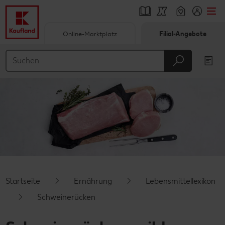
Online-Marktplatz
Filial-Angebote
Springe zu
Hauptinhalt
Footer
Schwebender Seitenbereich
Startseite
Ernährung
Lebensmittellexikon
Schweinerücken