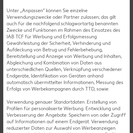
Unter „Anpassen“ können Sie einzelne
Weitere interessante Artikel
Verwendungszwecke oder Partner zulassen; das gilt
auch für die nachfolgend schlagwortartig benannten
Zwecke und Funktionen im Rahmen des Einsatzes des
IAB TCF für Werbung und Erfolgsmessung:
Gewährleistung der Sicherheit, Verhinderung und
Aufdeckung von Betrug und Fehlerbehebung,
Bereitstellung und Anzeige von Werbung und Inhalten,
Abgleichung und Kombination von Daten aus
unterschiedlichen Quellen, Verknüpfung verschiedener
Endgeräte, Identifikation von Geräten anhand
automatisch übermittelter Informationen, Messung des
Erfolgs von Werbekampagnen durch TTD, sowie:
Verwendung genauer Standortdaten. Erstellung von
Profilen für personalisierte Werbung. Entwicklung und
Schweineschnitzel
Verbesserung der Angebote. Speichern von oder Zugriff
auf Informationen auf einem Endgerät. Verwendung
Das Schweineschnitzel wird überwiegend aus der Keule,
reduzierter Daten zur Auswahl von Werbeanzeigen.
manchmal auch aus dem Rücken des Schweins