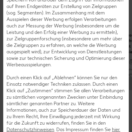
Das kannst du mit Schweinerücken
auf Ihren Endgeräten zur Erstellung von Zielgruppen
(sog. Segmenten). Im Zusammenhang mit dem
zubereiten
Ausspielen dieser Werbung erfolgen Verarbeitungen
auch zur Messung der Werbung (insbesondere um die
Leistung und den Erfolg einer Werbung zu ermitteln),
Gourmet-
Schweinebratenburger
Ges
zur Zielgruppenforschung (insbesondere um mehr über
Braten vom
mit Honig-Senf-
Sch
die Zielgruppen zu erfahren, an welche die Werbung
Schweinerücken
Marinade
mit
ausgespielt wird), zur Entwicklung von Dienstleistungen
Pol
Bis zu 60 Minuten
sowie zur technischen Sicherung und Optimierung dieser
Mehr als 60 Minuten
Werbeausspielungen.
Raffiniert
Mehr
Unkompliziert
Durch einen Klick auf „Ablehnen“ können Sie nur den
Einsatz notwendiger Techniken zulassen. Durch einen
Noch mehr Rezepte entdecken
Klick auf „Zustimmen“ stimmen Sie allen Verarbeitungen
zu sämtlichen vorgenannten Zwecken unter Einbindung
sämtlicher genannten Partner zu. Weitere
Informationen, auch zur Speicherdauer der Daten und
zu Ihrem Recht, Ihre Einwilligung jederzeit mit Wirkung
Zurück zum Lebensmittellexikon
für die Zukunft zu widerrufen, finden Sie in den
Datenschutzhinweisen
. Das Impressum finden Sie
hier.