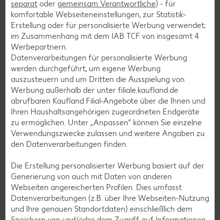
separat
oder
gemeinsam Verantwortliche
) - für
Vitamin E:
0 mg
komfortable Webseiteneinstellungen, zur Statistik-
Erstellung oder für personalisierte Werbung verwendet;
im Zusammenhang mit dem IAB TCF von insgesamt
4
Werbepartnern.
Datenverarbeitungen für personalisierte Werbung
Mineralstoffe
werden durchgeführt, um eigene Werbung
auszusteuern und um Dritten die Ausspielung von
Calcium:
7 mg
Werbung außerhalb der unter filiale.kaufland.de
abrufbaren Kaufland Filial-Angebote über die Ihnen und
Eisen:
0.53 mg
Ihren Haushaltsangehörigen zugeordneten Endgeräte
Kalium:
358 mg
zu ermöglichen. Unter „Anpassen“ können Sie einzelne
Verwendungszwecke zulassen und weitere Angaben zu
Magnesium:
24 mg
den Datenverarbeitungen finden.
Natrium:
47 mg
Die Erstellung personalisierter Werbung basiert auf der
Generierung von auch mit Daten von anderen
Webseiten angereicherten Profilen. Dies umfasst
Datenverarbeitungen (z.B. über Ihre Webseiten-Nutzung
und Ihre genauen Standortdaten) einschließlich dem
Rezepte
Speichern von und/oder dem Zugriff auf Informationen