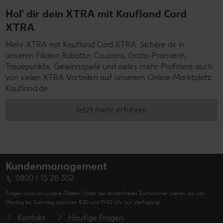
Hol' dir dein XTRA mit Kaufland Card
XTRA
Mehr XTRA mit Kaufland Card XTRA: Sichere dir in
unseren Filialen Rabatte, Coupons, Gratis-Prämienᵖ,
Treuepunkte, Gewinnspiele und vieles mehr. Profitiere auch
von vielen XTRA Vorteilen auf unserem Online-Marktplatz
Kaufland.de
Jetzt mehr erfahren
Kundenmanagement
0800 / 15 28 352
Fragen rund um unsere Filialen? Unter der kostenfreien Rufnummer stehen wir von
Montag bis Samstag zwischen 8:00 und 19:00 Uhr zur Verfügung.
Kontakt
Häufige Fragen