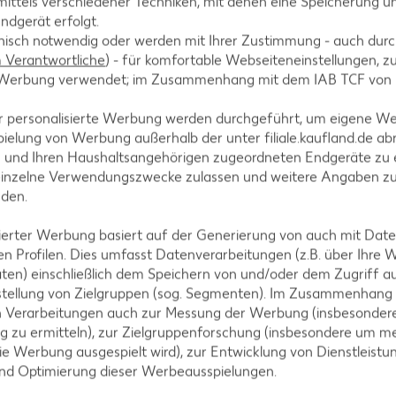
ittels verschiedener Techniken, mit denen eine Speicherung un
ndgerät erfolgt.
hnisch notwendig oder werden mit Ihrer Zustimmung - auch durch
Verantwortliche
) - für komfortable Webseiteneinstellungen, zur
te Werbung verwendet; im Zusammenhang mit dem IAB TCF von
r personalisierte Werbung werden durchgeführt, um eigene W
ielung von Werbung außerhalb der unter filiale.kaufland.de abr
n und Ihren Haushaltsangehörigen zugeordneten Endgeräte zu 
einzelne Verwendungszwecke zulassen und weitere Angaben z
r Kürbis-Lasagne
nden.
isierter Werbung basiert auf der Generierung von auch mit Dat
ssen und dafür keine
n Profilen. Dies umfasst Datenverarbeitungen (z.B. über Ihre
inen Low-Carb-Twist.
ten) einschließlich dem Speichern von und/oder dem Zugriff a
ymian, sowie einem Hauch
stellung von Zielgruppen (sog. Segmenten). Im Zusammenhang
n Verarbeitungen auch zur Messung der Werbung (insbesondere
g zu ermitteln), zur Zielgruppenforschung (insbesondere um me
er würzigen Gemüsesoße und
ie Werbung ausgespielt wird), zur Entwicklung von Dienstleistu
bschluss kommt noch
und Optimierung dieser Werbeausspielungen.
underbar golden überbackt.
Verena diese noch mit etwas