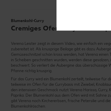
Blumenkohl-Curry
Cremiges Ofencurry mit knuspr
Verena Leister zeigt in diesem Video, wie einfach ein ve
zubereitet ist. Als knusprige Beilage gibt es dazu Aubergi
Gemüseschnitzel schön kross werden, hat Verena einen 
in Scheiben geschnitten wurden, werden diese gesalzen,
beschwert. So verliert die Aubergine das überschüssige W
Pfanne richtig knusprig.
Für das Curry wird ein Blumenkohl zerteilt, teilweise für d
teilweise im Ofen für die Currybasis mit Zwiebel, Knobl
den intensiven Geschmack nutzt Verena Harissa, Curry,
Paprika. Der Blumenkohl aus dem Ofen wird mit Sahne z
gibt Verena noch Kirchererbsen, frische Petersilie und di
Blumenkohlröschen.