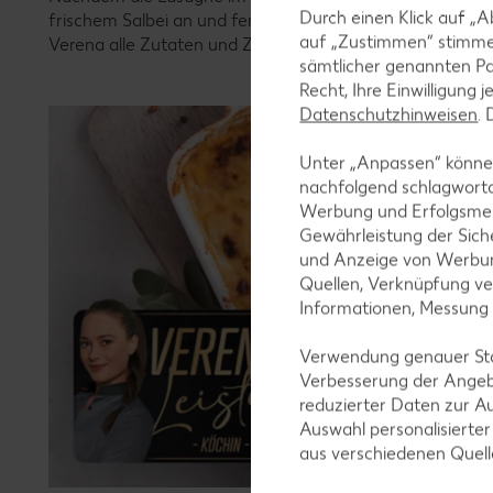
Durch einen Klick auf „A
frischem Salbei an und fertig ist die gelungene Herbstve
auf „Zustimmen“ stimme
Verena alle Zutaten und Zubereitungsschritte.
sämtlicher genannten Pa
Recht, Ihre Einwilligung 
Datenschutzhinweisen
.
Unter „Anpassen“ können
nachfolgend schlagwort
Werbung und Erfolgsme
Gewährleistung der Sich
und Anzeige von Werbun
Quellen, Verknüpfung ve
Informationen, Messung
Verwendung genauer Stan
Verbesserung der Angeb
reduzierter Daten zur A
Auswahl personalisierte
aus verschiedenen Quel