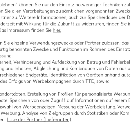
blehnen“ können Sie nur den Einsatz notwendiger Techniken zul
rführung. Im Video präsentiert
n Sie allen Verarbeitungen zu sämtlichen vorgenannten Zweck
rtner zu. Weitere Informationen, auch zur Speicherdauer der 
jederzeit mit Wirkung für die Zukunft zu widerrufen, finden Sie 
 Das Impressum finden Sie
hier.
Rezept: Kürbis-Lasag
Alle Zutaten und Zubereitungs
 Sie einzelne Verwendungszwecke oder Partner zulassen; das g
Nachlesen.
artig benannten Zwecke und Funktionen im Rahmen des Einsatz
ssung:
Zum Rezept
erheit, Verhinderung und Aufdeckung von Betrug und Fehlerbeh
g und Inhalten, Abgleichung und Kombination von Daten aus u
rschiedener Endgeräte, Identifikation von Geräten anhand aut
 des Erfolgs von Werbekampagnen durch TTD, sowie:
dortdaten. Erstellung von Profilen für personalisierte Werbu
ote. Speichern von oder Zugriff auf Informationen auf einem
uswahl von Werbeanzeigen. Messung der Werbeleistung. Verwe
r Werbung. Analyse von Zielgruppen durch Statistiken oder Ko
len.
Liste der Partner (Lieferanten)