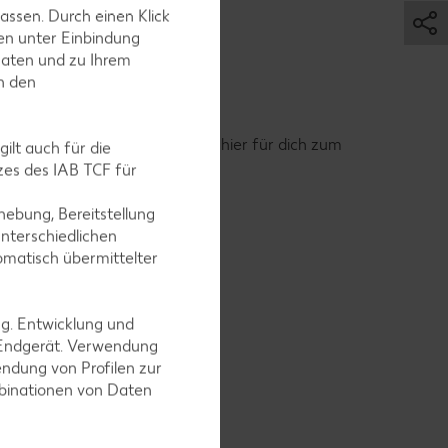
assen. Durch einen Klick
en unter Einbindung
Daten und zu Ihrem
in den
ne
schritte für das Rezept gibt es hier für dich zum
ilt auch für die
es des IAB TCF für
ebung, Bereitstellung
nterschiedlichen
omatisch übermittelter
ng. Entwicklung und
 Endgerät. Verwendung
ndung von Profilen zur
mbinationen von Daten