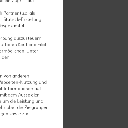
d ein Zugriff auf
 Partner (u.a. als
 Statistik-Erstellung
 insgesamt
4
erbung auszusteuern
ufbaren Kaufland Filial-
ermöglichen. Unter
u den
en von anderen
 Webseiten-Nutzung und
uf Informationen auf
 mit dem Ausspielen
 um die Leistung und
hr über die Zielgruppen
ngen sowie zur