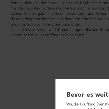
Kombination gibt der Mousse später ein fruchtiges Arom
Für das Kürbiskernkaramell hat Verena noch einen Tipp:
Schuss Wasser geben, denn dann verbrennt der Zucker nich
du unbedingt am Herd bleiben, denn das Karamell kann s
und schmeckt dann verbrannt und bitter.
Dieses Dessertrezept wird dir jeden ungemütlichen Her
konnte selbst kaum die Finger davonlassen.
Bevor es weit
Wir, die Kaufland Dienst