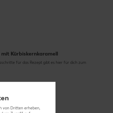
 mit Kürbiskernkaramell
schritte für das Rezept gibt es hier für dich zum
ten
ch von Dritten erheben,