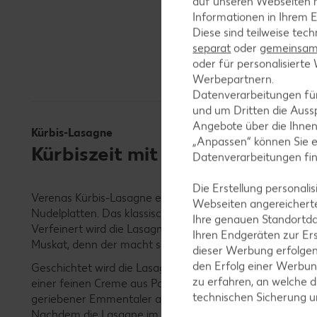
auf unseren Webseiten m
Informationen in Ihrem E
Diese sind teilweise tec
separat
oder
gemeinsam 
oder für personalisier
Werbepartnern.
Datenverarbeitungen fü
und um Dritten die Aussp
Angebote über die Ihne
Kürbis-Lasagne
„Anpassen“ können Sie 
Kürbiszeit mit Verenas leckere
Datenverarbeitungen fi
Die Erstellung personal
Verenas Kürbis-Lasagne enthält viel Gemüse in jedem Bi
Webseiten angereicherte
Nudelplatten. Das klassische Herbstrezept bekommt so e
Ihre genauen Standortda
Verfeinert wird die Lasagne mit frischem Salbei und Th
Ihren Endgeräten zur Er
Muskat, denn der macht sich besonders gut zum Kürbis.
dieser Werbung erfolge
den Erfolg einer Werbun
Geschichtet wird die Lasagne mit Butternut-Kürbis, ein
zu erfahren, an welche d
einer feinen Creme aus Parmesan und Schmand. Zum A
technischen Sicherung 
geriebener Emmentaler auf die Lasagne, der im Ofen w
Nachdem die Lasagne im Ofen fertig gegart ist, richtet 