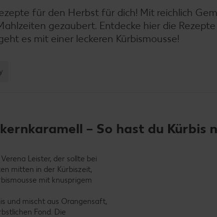
ezepte für den Herbst für dich! Mit reichlich Ge
Mahlzeiten gezaubert. Entdecke hier die Rezept
 geht es mit einer leckeren Kürbismousse!
y
ernkaramell – So hast du Kürbis n
erena Leister, der sollte bei
n mitten in der Kürbiszeit,
Kürbismousse mit knusprigem
is und mischt aus Orangensaft,
bstlichen Fond. Die