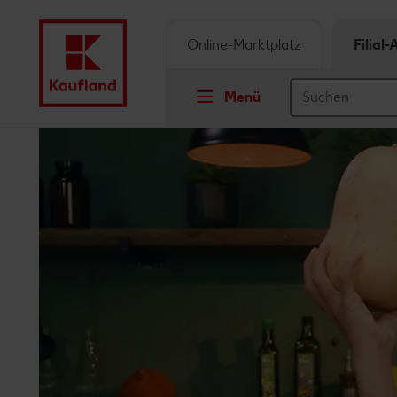
Online-Marktplatz
Filial
Menü
Springe zu
Hauptinhalt
Footer
Schwebender Seitenbereich