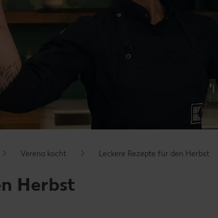
Verena kocht
Leckere Rezepte für den Herbst
en Herbst