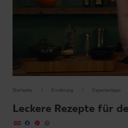
Startseite
Ernährung
Expertentipps
Leckere Rezepte für d
per E-Mail teilen
per Facebook teilen
per Pinterest teilen
per WhatsApp teilen