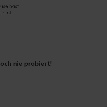
müse hast
e samt
och nie probiert!