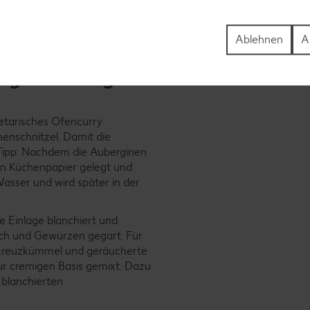
Ablehnen
A
igen Auberginenschnitzel
getarisches Ofencurry
nenschnitzel. Damit die
Tipp: Nachdem die Auberginen
 in Küchenpapier gelegt und
asser und wird später in der
ie Einlage blanchiert und
auch und Gewürzen gegart. Für
 Kreuzkümmel und geräucherte
ur cremigen Basis gemixt. Dazu
e blanchierten