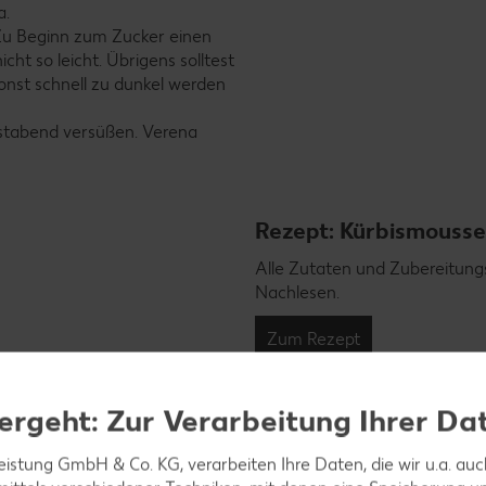
a.
 Zu Beginn zum Zucker einen
t so leicht. Übrigens solltest
onst schnell zu dunkel werden
bstabend versüßen. Verena
Rezept: Kürbismousse
Alle Zutaten und Zubereitungs
Nachlesen.
Zum Rezept
ergeht: Zur Verarbeitung Ihrer Da
leistung GmbH & Co. KG, verarbeiten Ihre Daten, die wir u.a. au