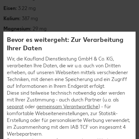
Eisen:
3.22 mg
Kalium:
387 mg
Magnesium:
29 mg
Bevor es weitergeht: Zur Verarbeitung
Natrium:
253 mg
Ihrer Daten
Wir, die Kaufland Dienstleistung GmbH & Co. KG,
verarbeiten Ihre Daten, die wir u.a. auch von Dritten
erheben, auf unseren Webseiten mittels verschiedener
Techniken, mit denen eine Speicherung und ein Zugriff
auf Informationen in Ihrem Endgerät erfolgt.
Diese sind teilweise technisch notwendig oder werden
mit Ihrer Zustimmung - auch durch Partner (u.a. als
separat
oder
gemeinsam Verantwortliche
) - für
komfortable Webseiteneinstellungen, zur Statistik-
Erstellung oder für personalisierte Werbung verwendet;
im Zusammenhang mit dem IAB TCF von insgesamt
4
Werbepartnern.