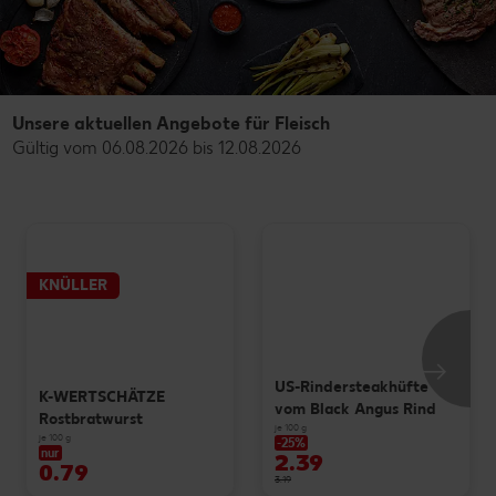
Unsere aktuellen Angebote für Fleisch
Gültig vom 06.08.2026 bis 12.08.2026
KNÜLLER
US-Rindersteakhüfte
K-WERTSCHÄTZE
vom Black Angus Rind
Rostbratwurst
je 100 g
je 100 g
-25%
nur
2.39
0.79
3.19