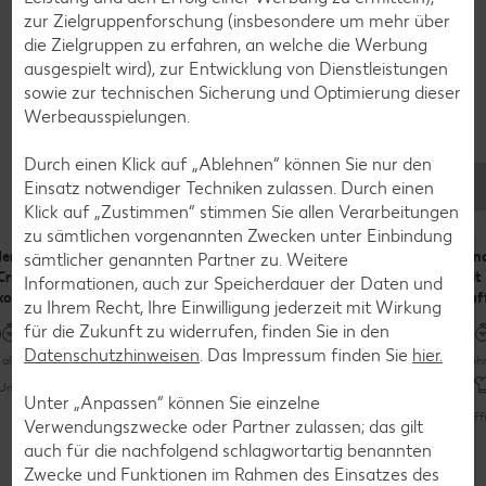
zur Zielgruppenforschung (insbesondere um mehr über
die Zielgruppen zu erfahren, an welche die Werbung
ausgespielt wird), zur Entwicklung von Dienstleistungen
sowie zur technischen Sicherung und Optimierung dieser
Werbeausspielungen.
Rezepte
Durch einen Klick auf „Ablehnen“ können Sie nur den
Das kannst du mit Rindersteak zubereiten
Einsatz notwendiger Techniken zulassen. Durch einen
Klick auf „Zustimmen“ stimmen Sie allen Verarbeitungen
zu sämtlichen vorgenannten Zwecken unter Einbindung
dersteaks
Rindersteaks mit
Teriyaki-
Rin
sämtlicher genannten Partner zu. Weitere
Cranberrie-
Chimichurri und
Hüftsteak mit
mit
Informationen, auch zur Speicherdauer der Daten und
kohl
Fächerkartoffeln
selbstgemachten
Kaf
zu Ihrem Recht, Ihre Einwilligung jederzeit mit Wirkung
Coleslaw
für die Zukunft zu widerrufen, finden Sie in den
Datenschutzhinweisen
. Das Impressum finden Sie
hier.
als 60 Minuten
Bis zu 60 Minuten
Mehr
Mehr als 60 Minuten
Unkompliziert
Raffiniert
Unter „Anpassen“ können Sie einzelne
Unkompliziert
Raffi
Verwendungszwecke oder Partner zulassen; das gilt
auch für die nachfolgend schlagwortartig benannten
Zwecke und Funktionen im Rahmen des Einsatzes des