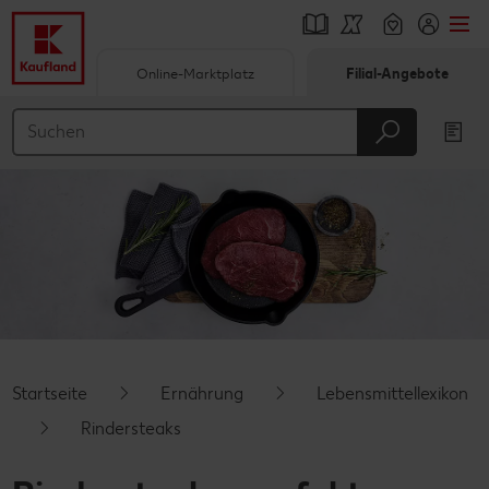
Online-Marktplatz
Filial-Angebote
Springe zu
Hauptinhalt
Footer
Schwebender Seitenbereich
Startseite
Ernährung
Lebensmittellexikon
Rindersteaks