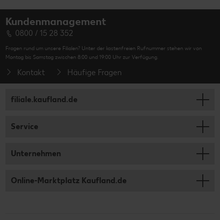
Kundenmanagement
0800 / 15 28 352
Fragen rund um unsere Filialen? Unter der kostenfreien Rufnummer stehen wir von
Montag bis Samstag zwischen 8:00 und 19:00 Uhr zur Verfügung.
Kontakt
Häufige Fragen
filiale.kaufland.de
Service
Unternehmen
Online-Marktplatz Kaufland.de