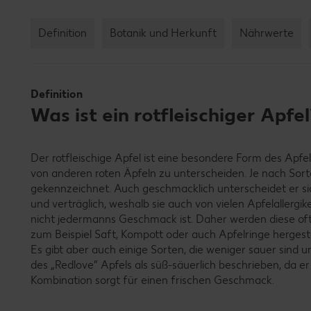
Definition
Botanik und Herkunft
Nährwerte
Definition
Was ist ein rotfleischiger Apfel
Der rotfleischige Apfel ist eine besondere Form des Apf
von anderen roten Äpfeln zu unterscheiden. Je nach Sorte 
gekennzeichnet. Auch geschmacklich unterscheidet er sic
und verträglich, weshalb sie auch von vielen Apfelallergi
nicht jedermanns Geschmack ist. Daher werden diese oft
zum Beispiel Saft, Kompott oder auch Apfelringe hergeste
Es gibt aber auch einige Sorten, die weniger sauer sind
des „Redlove“ Apfels als süß-säuerlich beschrieben, da e
Kombination sorgt für einen frischen Geschmack.