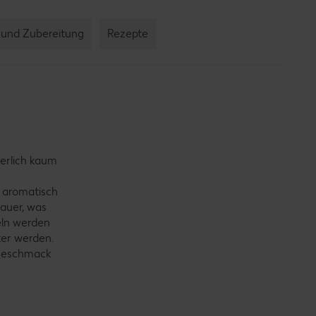
und Zubereitung
Rezepte
ßerlich kaum
s aromatisch
sauer, was
eln werden
ker werden.
 Geschmack