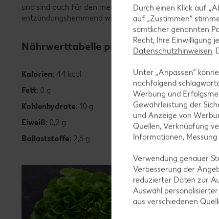
und sind auch für den menschlichen Körper sehr wertvo
Durch einen Klick auf „A
entzündungshemmend wirken.
auf „Zustimmen“ stimme
sämtlicher genannten Pa
Recht, Ihre Einwilligung 
Nährwerttabelle pro 100g:
Datenschutzhinweisen
.
Unter „Anpassen“ können
Kalorien:
44 kcal
nachfolgend schlagwort
Fett:
0 g
Werbung und Erfolgsme
Gewährleistung der Sich
Kohlenhydrate:
10 g
und Anzeige von Werbun
Eiweiß:
0,2 g
Quellen, Verknüpfung ve
Informationen, Messung
Ballaststoffe:
2,6 g
Verwendung genauer Stan
Unsere
Verbesserung der Angeb
Gültig vo
reduzierter Daten zur A
Auswahl personalisierte
aus verschiedenen Quel