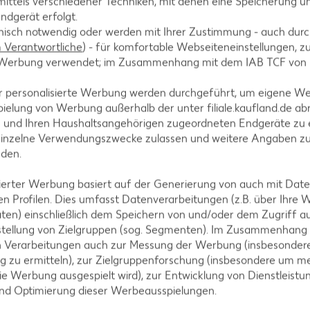
ittels verschiedener Techniken, mit denen eine Speicherung un
ie Züchtung neuer Sorten ist hier bei Weitem noch nicht abges
ndgerät erfolgt.
hnisch notwendig oder werden mit Ihrer Zustimmung - auch durch
Verantwortliche
) - für komfortable Webseiteneinstellungen, zur
te Werbung verwendet; im Zusammenhang mit dem IAB TCF von
asien, insbesondere aus Regionen wie Kasachstan, wo wilde Apfe
Diese Urformen wurden später mit europäischen Sorten gekreuz
r personalisierte Werbung werden durchgeführt, um eigene W
Heutzutage wird der rotfleischige Apfel in verschiedenen Länd
ielung von Werbung außerhalb der unter filiale.kaufland.de abr
ch und Italien. In Deutschland gibt es vor allem in Süddeutschla
n und Ihren Haushaltsangehörigen zugeordneten Endgeräte zu 
esonderen Sorten spezialisiert haben.
einzelne Verwendungszwecke zulassen und weitere Angaben z
nden.
isierter Werbung basiert auf der Generierung von auch mit Dat
n Profilen. Dies umfasst Datenverarbeitungen (z.B. über Ihre
pfel?
ten) einschließlich dem Speichern von und/oder dem Zugriff a
stellung von Zielgruppen (sog. Segmenten). Im Zusammenhang
n Verarbeitungen auch zur Messung der Werbung (insbesondere
e Menge Vitamine, Mineralstoffe und Spurenelemente, darunter V
g zu ermitteln), zur Zielgruppenforschung (insbesondere um me
nsenkenden Stoff Pektin sowie Kalium. Die besondere Farbe des
ie Werbung ausgespielt wird), zur Entwicklung von Dienstleistu
nstoffe, die Anthocyane. Im Gegensatz zu herkömmlichen Äpfeln 
und Optimierung dieser Werbeausspielungen.
htfleisch. Anthocyane schützen Pflanzen vor Krankheiten und S