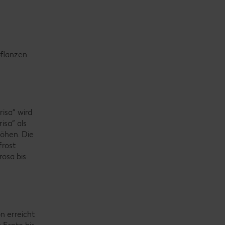
pflanzen
isa“ wird
isa“ als
höhen. Die
frost
rosa bis
n erreicht