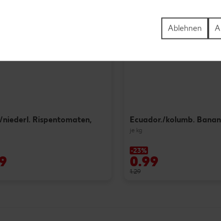
Ablehnen
A
/niederl. Rispentomaten,
Ecuador./kolumb. Banane
je kg
-23%
9
0.99
1.29