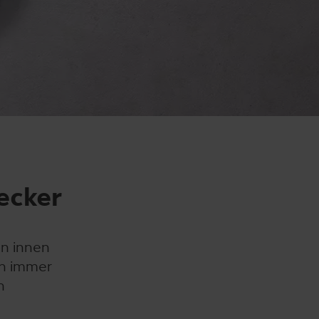
lecker
on innen
den immer
n