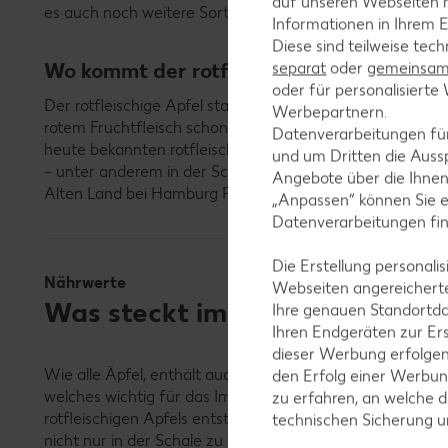
auf unseren Webseiten m
es auch noch weitere Sorten, die milder schmecken und d
Informationen in Ihrem E
Diese sind teilweise tec
Wo kommt der rotfleischige Apfel her?
separat
oder
gemeinsam 
oder für personalisier
Der rotfleischige Apfel stammt ursprünglich aus Zentral
Werbepartnern.
rotem Fruchtfleisch schon seit Jahrhunderten wachsen. 
Datenverarbeitungen fü
heute bekannten rotfleischigen Apfelsorten zu züchten. 
und um Dritten die Aussp
– unter anderem in der Schweiz, in Deutschland, Frankrei
Angebote über die Ihne
Alten Land bei Hamburg Plantagen, die sich auf solche b
„Anpassen“ können Sie 
Datenverarbeitungen fi
Die Erstellung personal
Nährwerte
Webseiten angereicherte
Was steckt im rotfleischigen A
Ihre genauen Standortda
Ihren Endgeräten zur Er
dieser Werbung erfolge
Wie alle Äpfel, enthält auch der rotfleischige Apfel ein
den Erfolg einer Werbun
welches wichtig für das Immunsystem ist, den cholesteri
zu erfahren, an welche d
rotfleischigen Apfels entsteht durch natürliche Pflanze
technischen Sicherung 
nicht nur in der Schale zu finden, sondern auch im Fruc