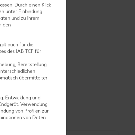
assen. Durch einen Klick
en unter Einbindung
Daten und zu Ihrem
in den
ilt auch für die
es des IAB TCF für
ebung, Bereitstellung
nterschiedlichen
omatisch übermittelter
ng. Entwicklung und
 Endgerät. Verwendung
ndung von Profilen zur
mbinationen von Daten