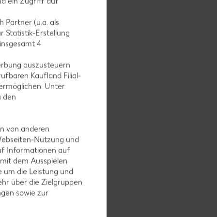
d ein Zugriff auf
chlossen.
 Partner (u.a. als
 Statistik-Erstellung
 insgesamt
4
larten mit
t, um die
erbung auszusteuern
ern angebaut
ufbaren Kaufland Filial-
nd und im
ermöglichen. Unter
u den
en von anderen
 Webseiten-Nutzung und
uf Informationen auf
 mit dem Ausspielen
 um die Leistung und
itamin C,
hr über die Zielgruppen
ngen sowie zur
sind diese
chädlingen