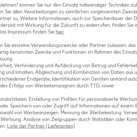
ll. Sie können das Immunsystem unterstützen und können
blehnen“ können Sie nur den Einsatz notwendiger Techniken zul
n Sie allen Verarbeitungen zu sämtlichen vorgenannten Zweck
rtner zu. Weitere Informationen, auch zur Speicherdauer der 
jederzeit mit Wirkung für die Zukunft zu widerrufen, finden Sie 
 Das Impressum finden Sie
hier.
 Sie einzelne Verwendungszwecke oder Partner zulassen; das g
artig benannten Zwecke und Funktionen im Rahmen des Einsatz
ssung:
erheit, Verhinderung und Aufdeckung von Betrug und Fehlerbeh
g und Inhalten, Abgleichung und Kombination von Daten aus u
rschiedener Endgeräte, Identifikation von Geräten anhand aut
 des Erfolgs von Werbekampagnen durch TTD, sowie:
dortdaten. Erstellung von Profilen für personalisierte Werbu
 aktuellen Angebote für frisches Gemüse
ote. Speichern von oder Zugriff auf Informationen auf einem
m 06.08.2026 bis 12.08.2026
uswahl von Werbeanzeigen. Messung der Werbeleistung. Verwe
r Werbung. Analyse von Zielgruppen durch Statistiken oder Ko
len.
Liste der Partner (Lieferanten)