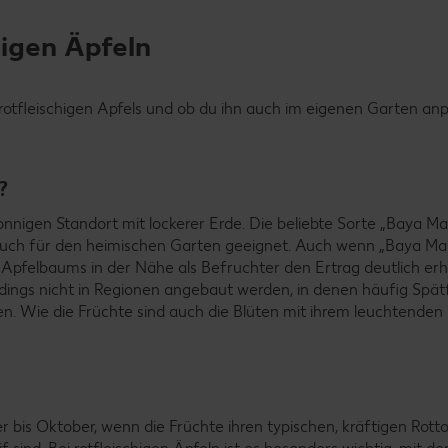
higen Äpfeln
 rotfleischigen Apfels und ob du ihn auch im eigenen Garten an
?
nigen Standort mit lockerer Erde. Die beliebte Sorte „Baya Mar
 auch für den heimischen Garten geeignet. Auch wenn „Baya Mar
n Apfelbaums in der Nähe als Befruchter den Ertrag deutlich er
erdings nicht in Regionen angebaut werden, in denen häufig Spät
en. Wie die Früchte sind auch die Blüten mit ihrem leuchtenden 
 bis Oktober, wenn die Früchte ihren typischen, kräftigen Rotto