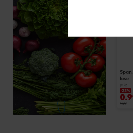
Span.
lose
je kg
-23%
0.9
1.29