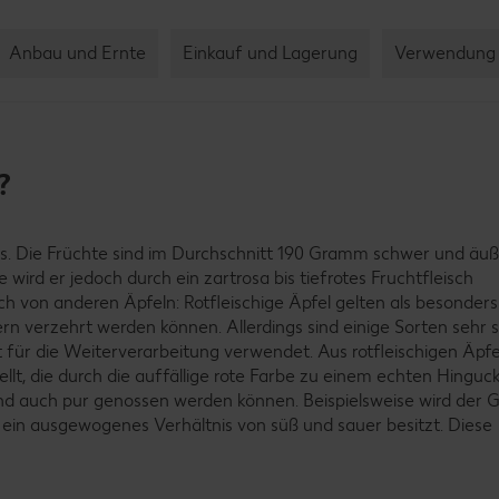
Anbau und Ernte
Einkauf und Lagerung
Verwendung 
?
els. Die Früchte sind im Durchschnitt 190 Gramm schwer und äu
wird er jedoch durch ein zartrosa bis tiefrotes Fruchtfleisch
h von anderen Äpfeln: Rotfleischige Äpfel gelten als besonder
kern verzehrt werden können. Allerdings sind einige Sorten sehr 
 für die Weiterverarbeitung verwendet. Aus rotfleischigen Äpf
llt, die durch die auffällige rote Farbe zu einem echten Hinguc
 und auch pur genossen werden können. Beispielsweise wird der
r ein ausgewogenes Verhältnis von süß und sauer besitzt. Diese