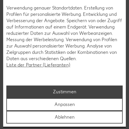
Verwendung genauer Standortdaten. Erstellung von
Profilen für personalisierte Werbung. Entwicklung und
Verbesserung der Angebote. Speichern von oder Zugriff
auf Informationen auf einem Endgerät. Verwendung
reduzierter Daten zur Auswahl von Werbeanzeigen.
Messung der Werbeleistung. Verwendung von Profilen
zur Auswahl personalisierter Werbung. Analyse von
Zielgruppen durch Statistiken oder Kombinationen von
Daten aus verschiedenen Quellen.
Liste der Partner (Lieferanten)
Bambussprosse
Zustimmen
Bambussprossen sind Gräser und werden in tropischen
Gebieten Ostasiens angebaut. Man unterscheidet 45
Anpassen
Gattungen und rund 200 verschiedene Arten.
Ablehnen
Erfahre mehr