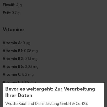
Eiweiß:
4 g
Fett:
0.7 g
Vitamine
Vitamin A:
0 µg
Vitamin B1:
0.08 mg
Vitamin B2:
0.13 mg
Vitamin B6:
0.03 mg
Vitamin C:
8.2 mg
Vitamin E:
0.09 mg
Bevor es weitergeht: Zur Verarbeitung
Ihrer Daten
Wir, die Kaufland Dienstleistung GmbH & Co. KG,
Mineralstoffe