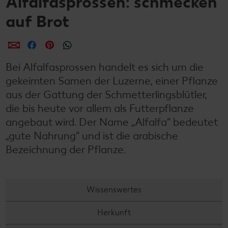
Alfalfasprossen: schmecken
auf Brot
per E-Mail teilen
per Facebook teilen
per Pinterest teilen
per WhatsApp teilen
Bei Alfalfasprossen handelt es sich um die
gekeimten Samen der Luzerne, einer Pflanze
aus der Gattung der Schmetterlingsblütler,
die bis heute vor allem als Futterpflanze
angebaut wird. Der Name „Alfalfa“ bedeutet
„gute Nahrung“ und ist die arabische
Bezeichnung der Pflanze.
Wissenswertes
Herkunft