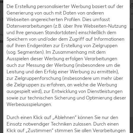
nelen
Bowl mit
Rind
Die Erstellung personalisierter Werbung basiert auf der
Couscous
Generierung von auch mit Daten von anderen
Bis 
Webseiten angereicherten Profilen. Dies umfasst
u 30 Minuten
Bis zu 60 Minuten
Bis zu 60 Minuten
Datenverarbeitungen (z.B. über Ihre Webseiten-Nutzung
Unko
und Ihre genauen Standortdaten) einschließlich dem
pliziert
Raffiniert
Speichern von und/oder dem Zugriff auf Informationen
Unkompliziert
it Video
auf Ihren Endgeräten zur Erstellung von Zielgruppen
(sog. Segmenten). Im Zusammenhang mit dem
Weitere Rezepte entdecken
Ausspielen dieser Werbung erfolgen Verarbeitungen
auch zur Messung der Werbung (insbesondere um die
Leistung und den Erfolg einer Werbung zu ermitteln),
zur Zielgruppenforschung (insbesondere um mehr über
Zurück zum Lebensmittellexikon
die Zielgruppen zu erfahren, an welche die Werbung
ausgespielt wird), zur Entwicklung von Dienstleistungen
sowie zur technischen Sicherung und Optimierung dieser
Werbeausspielungen.
Weitere interessante Beiträge
Durch einen Klick auf „Ablehnen“ können Sie nur den
Einsatz notwendiger Techniken zulassen. Durch einen
Klick auf „Zustimmen“ stimmen Sie allen Verarbeitungen