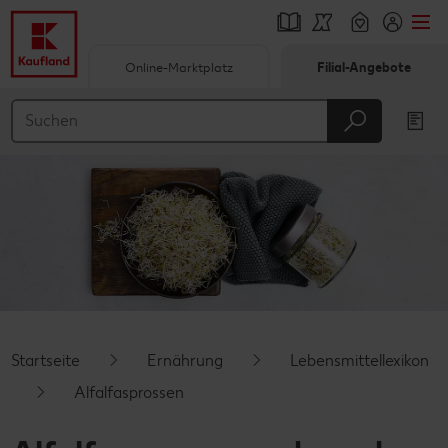
Online-Marktplatz
Filial-Angebote
Springe zu
Hauptinhalt
Footer
Schwebender Seitenbereich
Startseite
Ernährung
Lebensmittellexikon
Alfalfasprossen