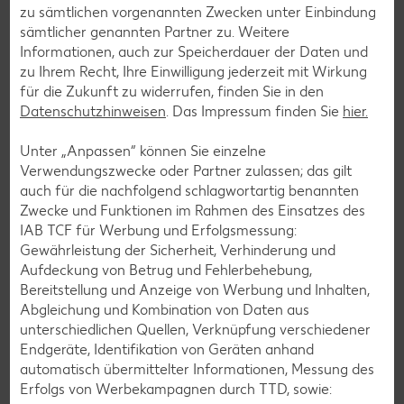
zu sämtlichen vorgenannten Zwecken unter Einbindung
sämtlicher genannten Partner zu. Weitere
Informationen, auch zur Speicherdauer der Daten und
zu Ihrem Recht, Ihre Einwilligung jederzeit mit Wirkung
für die Zukunft zu widerrufen, finden Sie in den
Datenschutzhinweisen
. Das Impressum finden Sie
hier.
Unter „Anpassen“ können Sie einzelne
Verwendungszwecke oder Partner zulassen; das gilt
auch für die nachfolgend schlagwortartig benannten
Zwecke und Funktionen im Rahmen des Einsatzes des
IAB TCF für Werbung und Erfolgsmessung:
Sojasprosse
Gewährleistung der Sicherheit, Verhinderung und
Aufdeckung von Betrug und Fehlerbehebung,
Bei Sojasprossen handelt es sich um die Sprossen der
Bereitstellung und Anzeige von Werbung und Inhalten,
Mungobohne. Die Stängel der Pflanze sind stark behaart
Abgleichung und Kombination von Daten aus
und mit Laubblättern versehen.
unterschiedlichen Quellen, Verknüpfung verschiedener
Endgeräte, Identifikation von Geräten anhand
Erfahre mehr
automatisch übermittelter Informationen, Messung des
Erfolgs von Werbekampagnen durch TTD, sowie: