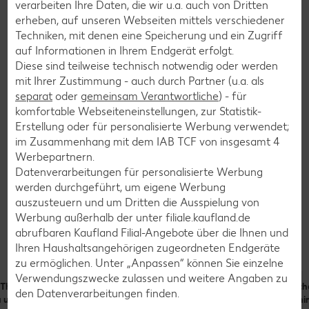
verarbeiten Ihre Daten, die wir u.a. auch von Dritten
erheben, auf unseren Webseiten mittels verschiedener
Techniken, mit denen eine Speicherung und ein Zugriff
Calcium:
32 mg
auf Informationen in Ihrem Endgerät erfolgt.
Eisen:
1 mg
Diese sind teilweise technisch notwendig oder werden
mit Ihrer Zustimmung - auch durch Partner (u.a. als
Kalium:
79 mg
separat
oder
gemeinsam Verantwortliche
) - für
Magnesium:
27 mg
komfortable Webseiteneinstellungen, zur Statistik-
Erstellung oder für personalisierte Werbung verwendet;
Natrium:
6 mg
im Zusammenhang mit dem IAB TCF von insgesamt
4
Werbepartnern.
Datenverarbeitungen für personalisierte Werbung
werden durchgeführt, um eigene Werbung
auszusteuern und um Dritten die Ausspielung von
Werbung außerhalb der unter filiale.kaufland.de
Rezepte
abrufbaren Kaufland Filial-Angebote über die Ihnen und
Leckere Rezepte zum Nachkochen
Ihren Haushaltsangehörigen zugeordneten Endgeräte
zu ermöglichen. Unter „Anpassen“ können Sie einzelne
Verwendungszwecke zulassen und weitere Angaben zu
Thai mit
Schnelle
Gemüse-Wok
Sch
den Datenverarbeitungen finden.
u und
Meal-Prep-
süßsauer mit
Chi