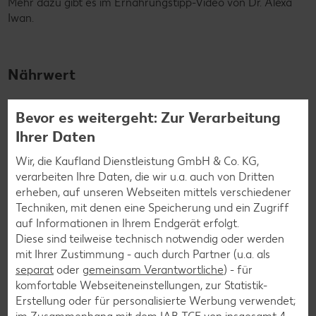
Mehr dazu gibt es im Ernährungstipp-Video von Dr. Alexa
Iwan.
Nährwert
kcal:
43 kcal
Bevor es weitergeht: Zur Verarbeitung
Ihrer Daten
Kohlenhydrate:
6.4 g
Wir, die Kaufland Dienstleistung GmbH & Co. KG,
Eiweiß:
1.3 g
verarbeiten Ihre Daten, die wir u.a. auch von Dritten
Fett:
0.5 g
erheben, auf unseren Webseiten mittels verschiedener
Techniken, mit denen eine Speicherung und ein Zugriff
auf Informationen in Ihrem Endgerät erfolgt.
Vitamine
Diese sind teilweise technisch notwendig oder werden
mit Ihrer Zustimmung - auch durch Partner (u.a. als
separat
oder
gemeinsam Verantwortliche
) - für
Vitamin A:
0 µg
komfortable Webseiteneinstellungen, zur Statistik-
Vitamin B1:
0.04 mg
Erstellung oder für personalisierte Werbung verwendet;