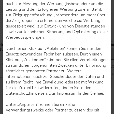
auch zur Messung der Werbung (insbesondere um die
Leistung und den Erfolg einer Werbung zu ermitteln),
zur Zielgruppenforschung (insbesondere um mehr über
die Zielgruppen zu erfahren, an welche die Werbung
Rezepte
ausgespielt wird), zur Entwicklung von Dienstleistungen
Leckere Rezepte zum Nachkochen
sowie zur technischen Sicherung und Optimierung dieser
Werbeausspielungen.
rikacreme-
Gefüllte
Pikante
Spa
Durch einen Klick auf „Ablehnen“ können Sie nur den
tt
Paprikaschoten
Paprika mit
Zit
Einsatz notwendiger Techniken zulassen. Durch einen
mit Vollkornreis
Buchweizen
mit
Klick auf „Zustimmen“ stimmen Sie allen Verarbeitungen
und
u 30 Minuten
zu sämtlichen vorgenannten Zwecken unter Einbindung
Bis zu 60 Minuten
Bis zu 30 Minuten
sämtlicher genannten Partner zu. Weitere
Bis 
Unkompliziert
Informationen, auch zur Speicherdauer der Daten und
pliziert
zu Ihrem Recht, Ihre Einwilligung jederzeit mit Wirkung
Unkompliziert
für die Zukunft zu widerrufen, finden Sie in den
Weitere Rezepte entdecken
Datenschutzhinweisen
. Das Impressum finden Sie
hier.
Vegetarisch
Glutenfrei
Vegetarisch
Unter „Anpassen“ können Sie einzelne
Verwendungszwecke oder Partner zulassen; das gilt