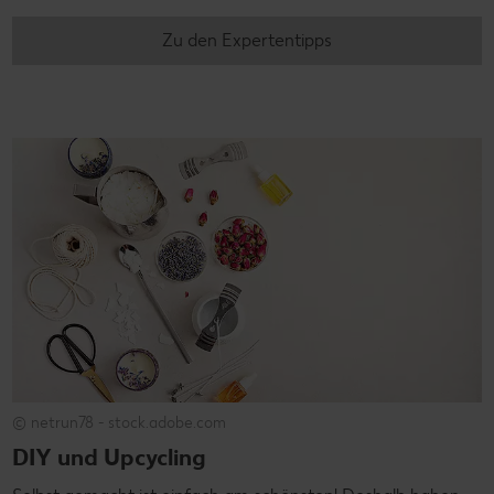
Zu den Expertentipps
© netrun78 - stock.adobe.com
DIY und Upcycling