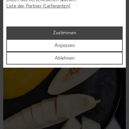
Liste der Partner (Lieferanten)
Die Wassermelone zählt zu den weltweit größten und
schwersten Früchten überhaupt. Sie besteht zu mehr als 90
Prozent aus Wasser und schmeckt angenehm süß.
Zustimmen
Erfahre mehr
Anpassen
Ablehnen