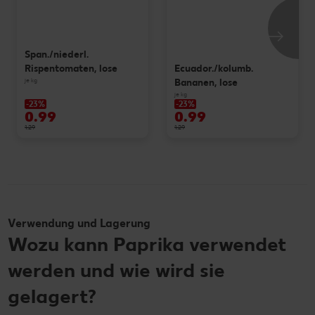
Span./niederl.
Ecuador./kolumb.
Rispentomaten, lose
je kg
Bananen, lose
je kg
-23%
-23%
0.99
0.99
1.29
1.29
Verwendung und Lagerung
Wozu kann Paprika verwendet
werden und wie wird sie
gelagert?