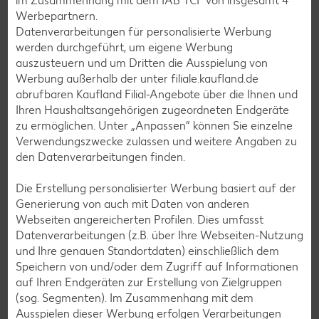
im Zusammenhang mit dem IAB TCF von insgesamt
4
Vitamin B2:
0.12 mg
Werbepartnern.
Vitamin B6:
0.45 mg
Datenverarbeitungen für personalisierte Werbung
werden durchgeführt, um eigene Werbung
Vitamin C:
140 mg
auszusteuern und um Dritten die Ausspielung von
Vitamin E:
2.9 mg
Werbung außerhalb der unter filiale.kaufland.de
abrufbaren Kaufland Filial-Angebote über die Ihnen und
Ihren Haushaltsangehörigen zugeordneten Endgeräte
zu ermöglichen. Unter „Anpassen“ können Sie einzelne
Verwendungszwecke zulassen und weitere Angaben zu
Mineralstoffe
den Datenverarbeitungen finden.
Kalzium:
10 mg
Die Erstellung personalisierter Werbung basiert auf der
Generierung von auch mit Daten von anderen
Eisen:
0.55 mg
Webseiten angereicherten Profilen. Dies umfasst
Kalium:
260 mg
Datenverarbeitungen (z.B. über Ihre Webseiten-Nutzung
und Ihre genauen Standortdaten) einschließlich dem
Magnesium:
14 mg
Speichern von und/oder dem Zugriff auf Informationen
Natrium:
5 mg
auf Ihren Endgeräten zur Erstellung von Zielgruppen
(sog. Segmenten). Im Zusammenhang mit dem
Ausspielen dieser Werbung erfolgen Verarbeitungen