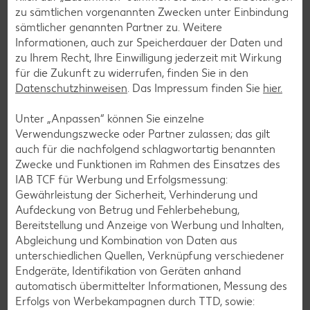
zu sämtlichen vorgenannten Zwecken unter Einbindung
Videoreihe „Alexa coacht” berät
sämtlicher genannten Partner zu. Weitere
Ernährungswissenschaftlerin Dr. Alexa Iwan ihre Gäste zu
Informationen, auch zur Speicherdauer der Daten und
unterschiedlichen Ernährungstypen und gibt Tipps und
zu Ihrem Recht, Ihre Einwilligung jederzeit mit Wirkung
Tricks für eine bewusste Ernährung.
für die Zukunft zu widerrufen, finden Sie in den
Jetzt entdecken
Datenschutzhinweisen
. Das Impressum finden Sie
hier.
Unter „Anpassen“ können Sie einzelne
Verwendungszwecke oder Partner zulassen; das gilt
auch für die nachfolgend schlagwortartig benannten
Zwecke und Funktionen im Rahmen des Einsatzes des
IAB TCF für Werbung und Erfolgsmessung:
Gewährleistung der Sicherheit, Verhinderung und
Aufdeckung von Betrug und Fehlerbehebung,
Bereitstellung und Anzeige von Werbung und Inhalten,
Abgleichung und Kombination von Daten aus
unterschiedlichen Quellen, Verknüpfung verschiedener
Endgeräte, Identifikation von Geräten anhand
automatisch übermittelter Informationen, Messung des
Erfolgs von Werbekampagnen durch TTD, sowie: