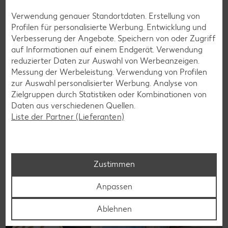
Verwendung genauer Standortdaten. Erstellung von
Die Besseresserin
Profilen für personalisierte Werbung. Entwicklung und
Welche Lebensmittel sind gut für mich? Was genau ist
Verbesserung der Angebote. Speichern von oder Zugriff
Paleo und wie ernähre ich mich Low Carb? Diese und viele
auf Informationen auf einem Endgerät. Verwendung
weitere Fragen rund um das Thema Ernährung
reduzierter Daten zur Auswahl von Werbeanzeigen.
beantwortet Ernährungsexpertin Dr. Alexa Iwan in ihrer
Messung der Werbeleistung. Verwendung von Profilen
Kolumne „Die Besseresserin”.
zur Auswahl personalisierter Werbung. Analyse von
Zielgruppen durch Statistiken oder Kombinationen von
Jetzt entdecken
Daten aus verschiedenen Quellen.
Liste der Partner (Lieferanten)
Zustimmen
Anpassen
Ablehnen