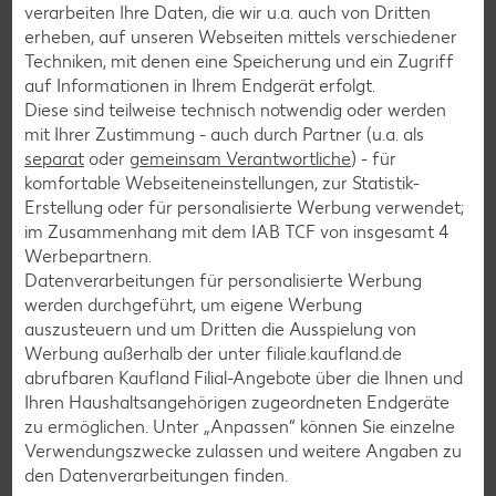
verarbeiten Ihre Daten, die wir u.a. auch von Dritten
erheben, auf unseren Webseiten mittels verschiedener
Techniken, mit denen eine Speicherung und ein Zugriff
auf Informationen in Ihrem Endgerät erfolgt.
Diese sind teilweise technisch notwendig oder werden
mit Ihrer Zustimmung - auch durch Partner (u.a. als
separat
oder
gemeinsam Verantwortliche
) - für
komfortable Webseiteneinstellungen, zur Statistik-
Erstellung oder für personalisierte Werbung verwendet;
im Zusammenhang mit dem IAB TCF von insgesamt
4
Werbepartnern.
Kaufland Einkaufsacademy: Plastik beim
Datenverarbeitungen für personalisierte Werbung
Einkaufen reduzieren
werden durchgeführt, um eigene Werbung
auszusteuern und um Dritten die Ausspielung von
Nachhaltigkeitsexpertin Anna Schunck trifft den
Werbung außerhalb der unter filiale.kaufland.de
Bereichsleiter Einkauf International bei Kaufland, Daniel
abrufbaren Kaufland Filial-Angebote über die Ihnen und
Gutmeyer, und spricht mit ihm über Vor- und Nachteile von
Ihren Haushaltsangehörigen zugeordneten Endgeräte
Plastik und wie Plastikmüll durch den Einzelhandel und
zu ermöglichen. Unter „Anpassen“ können Sie einzelne
Verbraucher beim Einkaufen reduziert werden kann.
Verwendungszwecke zulassen und weitere Angaben zu
den Datenverarbeitungen finden.
Mehr erfahren