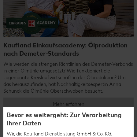
Kaufland Einkaufsacademy: Ölproduktion
nach Demeter-Standards
Wie werden die strengen Richtlinien des Demeter-Verbands
in einer Ölmühle umgesetzt? Wie funktioniert die
sogenannte Kreislaufwirtschaft in der Ölproduktion? Um
das herauszufinden, hat Nachhaltigkeitsexpertin Anna
Schunck die Ölmühle Oberschwaben besucht.
Mehr erfahren
Bevor es weitergeht: Zur Verarbeitung
Ihrer Daten
Wir, die Kaufland Dienstleistung GmbH & Co. KG,