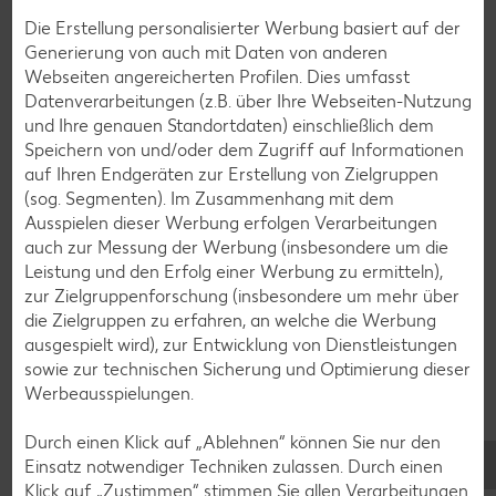
Die Erstellung personalisierter Werbung basiert auf der
Generierung von auch mit Daten von anderen
Webseiten angereicherten Profilen. Dies umfasst
Weitere Expertenkolumnen
Datenverarbeitungen (z.B. über Ihre Webseiten-Nutzung
und Ihre genauen Standortdaten) einschließlich dem
Speichern von und/oder dem Zugriff auf Informationen
auf Ihren Endgeräten zur Erstellung von Zielgruppen
(sog. Segmenten). Im Zusammenhang mit dem
Ausspielen dieser Werbung erfolgen Verarbeitungen
auch zur Messung der Werbung (insbesondere um die
Leistung und den Erfolg einer Werbung zu ermitteln),
zur Zielgruppenforschung (insbesondere um mehr über
die Zielgruppen zu erfahren, an welche die Werbung
ausgespielt wird), zur Entwicklung von Dienstleistungen
sowie zur technischen Sicherung und Optimierung dieser
Werbeausspielungen.
Durch einen Klick auf „Ablehnen“ können Sie nur den
Alexa coacht
Einsatz notwendiger Techniken zulassen. Durch einen
Klick auf „Zustimmen“ stimmen Sie allen Verarbeitungen
Eltern, Studenten, Flexitarier, Berufstätige – in unserer