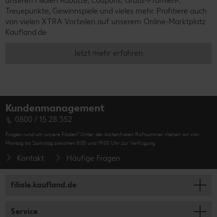
unseren Filialen Rabatte, Coupons, Gratis-Prämienᵖ,
Treuepunkte, Gewinnspiele und vieles mehr. Profitiere auch
von vielen XTRA Vorteilen auf unserem Online-Marktplatz
Kaufland.de
Jetzt mehr erfahren
Kundenmanagement
0800 / 15 28 352
Fragen rund um unsere Filialen? Unter der kostenfreien Rufnummer stehen wir von
Montag bis Samstag zwischen 8:00 und 19:00 Uhr zur Verfügung.
Kontakt
Häufige Fragen
filiale.kaufland.de
Service