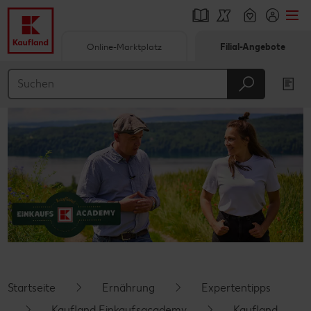
Online-Marktplatz
Filial-Angebote
Springe zu
Hauptinhalt
Footer
Schwebender Seitenbereich
Startseite
Ernährung
Expertentipps
Kaufland Einkaufsacademy
Kaufland