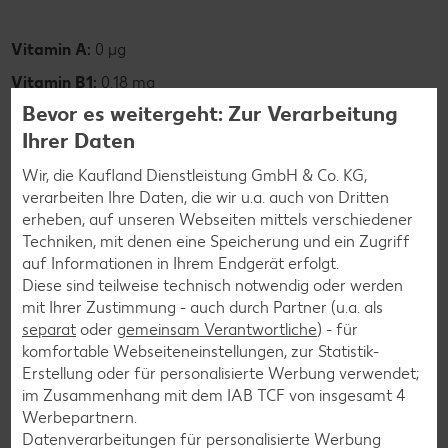
Vitamin A:
0 µg
Vitamin B1:
0.18 mg
Bevor es weitergeht: Zur Verarbeitung
Vitamin B2:
0.08 mg
Ihrer Daten
Vitamin B6:
0.12 mg
Wir, die Kaufland Dienstleistung GmbH & Co. KG,
Vitamin C:
0 mg
verarbeiten Ihre Daten, die wir u.a. auch von Dritten
Vitamin E:
0.7 mg
erheben, auf unseren Webseiten mittels verschiedener
Techniken, mit denen eine Speicherung und ein Zugriff
auf Informationen in Ihrem Endgerät erfolgt.
Diese sind teilweise technisch notwendig oder werden
mit Ihrer Zustimmung - auch durch Partner (u.a. als
Mineralstoffe
separat
oder
gemeinsam Verantwortliche
) - für
komfortable Webseiteneinstellungen, zur Statistik-
Calcium:
47 mg
Erstellung oder für personalisierte Werbung verwendet;
im Zusammenhang mit dem IAB TCF von insgesamt
4
Eisen:
1.3 mg
Werbepartnern.
Kalium:
185 mg
Datenverarbeitungen für personalisierte Werbung