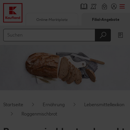
Online-Marktplatz
Filial-Angebote
Springe zu
Hauptinhalt
Footer
Schwebender Seitenbereich
Startseite
Ernährung
Lebensmittellexikon
Roggenmischbrot