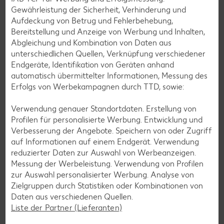
Gewährleistung der Sicherheit, Verhinderung und
Aufdeckung von Betrug und Fehlerbehebung,
Bereitstellung und Anzeige von Werbung und Inhalten,
Abgleichung und Kombination von Daten aus
unterschiedlichen Quellen, Verknüpfung verschiedener
Endgeräte, Identifikation von Geräten anhand
Sonnenblumenkernbrot
automatisch übermittelter Informationen, Messung des
Wie bei allen Vollkornprodukten besteht auch
Erfolgs von Werbekampagnen durch TTD, sowie:
Sonnenblumenkernbrot aus Vollkornmehl, welches das
ganze Korn enthält. Es schmeckt besonders gut pur.
Verwendung genauer Standortdaten. Erstellung von
Profilen für personalisierte Werbung. Entwicklung und
Erfahre mehr
Verbesserung der Angebote. Speichern von oder Zugriff
auf Informationen auf einem Endgerät. Verwendung
reduzierter Daten zur Auswahl von Werbeanzeigen.
Messung der Werbeleistung. Verwendung von Profilen
zur Auswahl personalisierter Werbung. Analyse von
Zielgruppen durch Statistiken oder Kombinationen von
Daten aus verschiedenen Quellen.
Liste der Partner (Lieferanten)