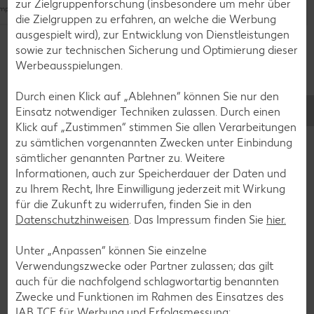
zur Zielgruppenforschung (insbesondere um mehr über
pliziert
Unkompliziert
die Zielgruppen zu erfahren, an welche die Werbung
Noch mehr Rezepte entdecken
ausgespielt wird), zur Entwicklung von Dienstleistungen
Vegetarisch
sowie zur technischen Sicherung und Optimierung dieser
Werbeausspielungen.
Durch einen Klick auf „Ablehnen“ können Sie nur den
Zurück zum Lebensmittellexikon
Einsatz notwendiger Techniken zulassen. Durch einen
Klick auf „Zustimmen“ stimmen Sie allen Verarbeitungen
zu sämtlichen vorgenannten Zwecken unter Einbindung
sämtlicher genannten Partner zu. Weitere
Weitere interessante Artikel
Informationen, auch zur Speicherdauer der Daten und
zu Ihrem Recht, Ihre Einwilligung jederzeit mit Wirkung
für die Zukunft zu widerrufen, finden Sie in den
Datenschutzhinweisen
. Das Impressum finden Sie
hier.
Unter „Anpassen“ können Sie einzelne
Verwendungszwecke oder Partner zulassen; das gilt
auch für die nachfolgend schlagwortartig benannten
Zwecke und Funktionen im Rahmen des Einsatzes des
IAB TCF für Werbung und Erfolgsmessung: