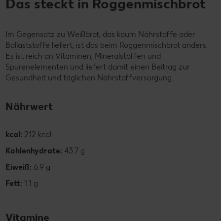
Das steckt in Roggenmischbrot
Im Gegensatz zu Weißbrot, das kaum Nährstoffe oder
Ballaststoffe liefert, ist das beim Roggenmischbrot anders.
Es ist reich an Vitaminen, Mineralstoffen und
Spurenelementen und liefert damit einen Beitrag zur
Gesundheit und täglichen Nährstoffversorgung.
Nährwert
kcal:
212 kcal
Kohlenhydrate:
43.7 g
Eiweiß:
6.9 g
Fett:
1.1 g
Vitamine