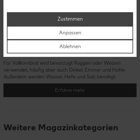
Zustimmen
Anpassen
Ablehnen
Vollkornbrot
Für Vollkornbrot wird bevorzugt Roggen oder Weizen
verwendet, häufig aber auch Dinkel, Emmer und Hafer.
Außerdem werden Wasser, Hefe und Salz benötigt.
Erfahre mehr
Weitere Magazinkategorien