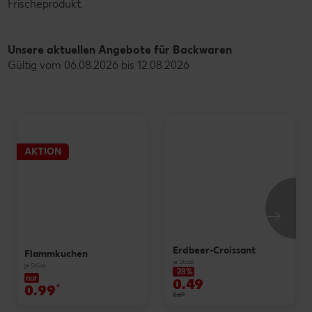
Frischeprodukt.
Unsere aktuellen Angebote für Backwaren
Gültig vom 06.08.2026 bis 12.08.2026
AKTION
Erdbeer-Croissant
Flammkuchen
je Stück
je Stück
-28%
nur
0.49
0.99
*
0.69