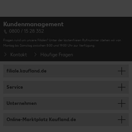
Kundenmanagement
0800 / 15 28 352
Fragen rund um unsere Filialen? Unter der kostenfreien Rufnummer stehen wir von
Montag bis Samstag zwischen 8:00 und 19:00 Uhr zur Verfügung.
Kontakt
Häufige Fragen
filiale.kaufland.de
Service
Unternehmen
Online-Marktplatz Kaufland.de