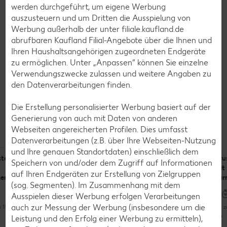
werden durchgeführt, um eigene Werbung
Magnesium:
30 mg
auszusteuern und um Dritten die Ausspielung von
Natrium:
537 mg
Werbung außerhalb der unter filiale.kaufland.de
abrufbaren Kaufland Filial-Angebote über die Ihnen und
Ihren Haushaltsangehörigen zugeordneten Endgeräte
zu ermöglichen. Unter „Anpassen“ können Sie einzelne
Verwendungszwecke zulassen und weitere Angaben zu
den Datenverarbeitungen finden.
Rezepte
Die Erstellung personalisierter Werbung basiert auf der
Das kannst du mit Roggenmischbrot
Generierung von auch mit Daten von anderen
zubereiten
Webseiten angereicherten Profilen. Dies umfasst
Datenverarbeitungen (z.B. über Ihre Webseiten-Nutzung
und Ihre genauen Standortdaten) einschließlich dem
stenbrot
Raupenbrot
Salat mit
Bru
Speichern von und/oder dem Zugriff auf Informationen
mit Snack-
Geflügelmortadella
mit
auf Ihren Endgeräten zur Erstellung von Zielgruppen
embert
Gemüse
auf Krustenbrot
Par
(sog. Segmenten). Im Zusammenhang mit dem
Ausspielen dieser Werbung erfolgen Verarbeitungen
Bis zu 15 Minuten
auch zur Messung der Werbung (insbesondere um die
u 15 Minuten
Bis zu 30 Minuten
Bis 
Unkompliziert
Leistung und den Erfolg einer Werbung zu ermitteln),