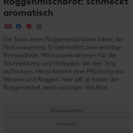
Roggenmischbrot: schmeckt
aromatisch
per E-Mail teilen
per Facebook teilen
per Pinterest teilen
per WhatsApp teilen
Die Basis eines Roggenmischbrots bildet der
Natursauerteig. Er beinhaltet zwei wichtige
Bestandteile: Milchsäurebakterien für die
Säurebildung und Hefepilze, die den Teig
auflockern. Hinzu kommt eine Mischung aus
Weizen und Roggen. Hier gilt: je höher der
Roggenanteil, desto würziger das Brot.
Wissenswertes
Herkunft