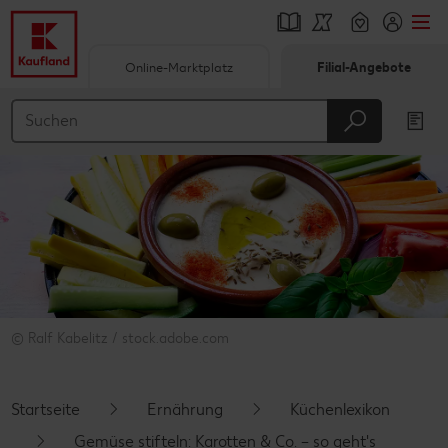
Online-Marktplatz
Filial-Angebote
Springe zu
Hauptinhalt
Footer
Schwebender Seitenbereich
© Ralf Kabelitz / stock.adobe.com
Startseite
Ernährung
Küchenlexikon
Gemüse stifteln: Karotten & Co. – so geht's