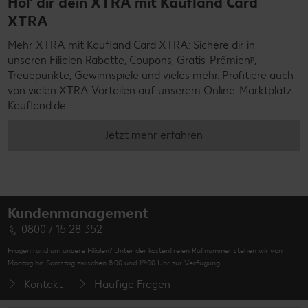
Hol' dir dein XTRA mit Kaufland Card
XTRA
Mehr XTRA mit Kaufland Card XTRA: Sichere dir in
unseren Filialen Rabatte, Coupons, Gratis-Prämienᵖ,
Treuepunkte, Gewinnspiele und vieles mehr. Profitiere auch
von vielen XTRA Vorteilen auf unserem Online-Marktplatz
Kaufland.de
Jetzt mehr erfahren
Kundenmanagement
0800 / 15 28 352
Fragen rund um unsere Filialen? Unter der kostenfreien Rufnummer stehen wir von
Montag bis Samstag zwischen 8:00 und 19:00 Uhr zur Verfügung.
Kontakt
Häufige Fragen