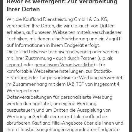
Bevor es weitergeht: Zur Verarbeitung
Mehr erfahren
Ihrer Daten
Wir, die Kaufland Dienstleistung GmbH & Co. KG,
verarbeiten Ihre Daten, die wir u.a. auch von Dritten
erheben, auf unseren Webseiten mittels verschiedener
Techniken, mit denen eine Speicherung und ein Zugriff
auf Informationen in Ihrem Endgerät erfolgt.
Diese sind teilweise technisch notwendig oder werden
mit Ihrer Zustimmung - auch durch Partner (u.a. als
separat
oder
gemeinsam Verantwortliche
) - für
komfortable Webseiteneinstellungen, zur Statistik-
Erstellung oder für personalisierte Werbung verwendet;
im Zusammenhang mit dem IAB TCF von insgesamt
4
Werbepartnern.
Datenverarbeitungen für personalisierte Werbung
werden durchgeführt, um eigene Werbung
© Ana - stock.adobe.com
auszusteuern und um Dritten die Ausspielung von
Raffeln
Werbung außerhalb der unter filiale.kaufland.de
abrufbaren Kaufland Filial-Angebote über die Ihnen und
Beim Raffeln wird Obst oder Gemüse grob gerieben. Wann
Ihren Haushaltsangehörigen zugeordneten Endgeräte