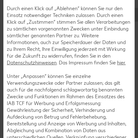
Durch einen Klick auf „Ablehnen“ können Sie nur den
Einsatz notwendiger Techniken zulassen. Durch einen
Klick auf „Zustimmen“ stimmen Sie allen Verarbeitungen
Lebensmittellexikon
zu sämtlichen vorgenannten Zwecken unter Einbindung
sämtlicher genannten Partner zu. Weitere
Vom Apfel bis zur Zucchini: In unserem Lebensmittellexikon
Informationen, auch zur Speicherdauer der Daten und
warten wertvolle Tipps zur Zubereitung und Lagerung,
zu Ihrem Recht, Ihre Einwilligung jederzeit mit Wirkung
vielfältige Informationen zu Nährstoffen und zur Herkunft
für die Zukunft zu widerrufen, finden Sie in den
und vieles mehr.
Datenschutzhinweisen
. Das Impressum finden Sie
hier.
Zum Lebensmittellexikon
Unter „Anpassen“ können Sie einzelne
Verwendungszwecke oder Partner zulassen; das gilt
auch für die nachfolgend schlagwortartig benannten
Zwecke und Funktionen im Rahmen des Einsatzes des
IAB TCF für Werbung und Erfolgsmessung:
Gewährleistung der Sicherheit, Verhinderung und
Aufdeckung von Betrug und Fehlerbehebung,
Bereitstellung und Anzeige von Werbung und Inhalten,
Abgleichung und Kombination von Daten aus
unterschiedlichen Quellen, Verknüpfung verschiedener