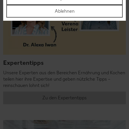
Ablehnen
Expertentipps
Unsere Experten aus den Bereichen Ernährung und Kochen
teilen hier ihre Expertise und geben nützliche Tipps –
reinschauen lohnt sich!
Zu den Expertentipps