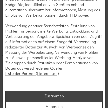
Endgeräte, Identifikation von Geräten anhand
automatisch übermittelter Informationen, Messung des
Erfolgs von Werbekampagnen durch TTD, sowie:
Verwendung genauer Standortdaten. Erstellung von
Profilen für personalisierte Werbung. Entwicklung und
© Westend61 - gettyimages.com
Verbesserung der Angebote. Speichern von oder Zugriff
Ernährungslexikon
auf Informationen auf einem Endgerät. Verwendung
reduzierter Daten zur Auswahl von Werbeanzeigen.
Ob vegan oder Paleo, Ernährungstrends gibt es viele. Für
Messung der Werbeleistung. Verwendung von Profilen
jeden Lebensstil findet sich die passende Ernährungsform.
zur Auswahl personalisierter Werbung. Analyse von
Jetzt mit unserem Ernährungslexikon den Durchblick
Zielgruppen durch Statistiken oder Kombinationen von
verschaffen!
Daten aus verschiedenen Quellen.
Liste der Partner (Lieferanten)
Zum Ernährungslexikon
Zustimmen
Anpassen