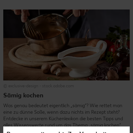
© exclusive-design - stock.adobe.com
Sämig kochen
Was genau bedeutet eigentlich „sämig“? Wie rettet man
eine zu dünne Soße, wenn dazu nichts im Rezept steht?
Entdecke in unserem Küchenlexikon die besten Tipps und
alles Wissenswerte rund um das Thema „sämig kochen“.