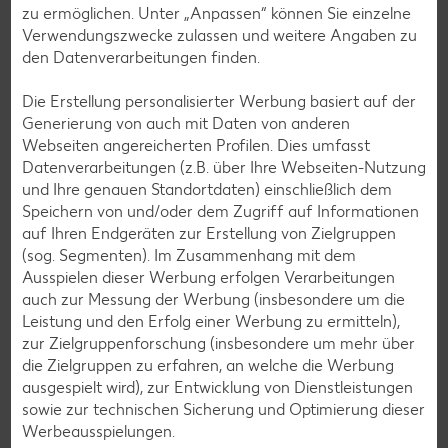
diese Technik von Nutzen ist, wie sie funktioniert und
zu ermöglichen. Unter „Anpassen“ können Sie einzelne
welche Küchenutensilien du dafür benötigst – all das und
Verwendungszwecke zulassen und weitere Angaben zu
mehr erfährst du hier.
den Datenverarbeitungen finden.
Mehr erfahren
Die Erstellung personalisierter Werbung basiert auf der
Generierung von auch mit Daten von anderen
Webseiten angereicherten Profilen. Dies umfasst
Datenverarbeitungen (z.B. über Ihre Webseiten-Nutzung
und Ihre genauen Standortdaten) einschließlich dem
Weitere Magazinkategorien
Speichern von und/oder dem Zugriff auf Informationen
auf Ihren Endgeräten zur Erstellung von Zielgruppen
(sog. Segmenten). Im Zusammenhang mit dem
Ausspielen dieser Werbung erfolgen Verarbeitungen
auch zur Messung der Werbung (insbesondere um die
Leistung und den Erfolg einer Werbung zu ermitteln),
zur Zielgruppenforschung (insbesondere um mehr über
die Zielgruppen zu erfahren, an welche die Werbung
ausgespielt wird), zur Entwicklung von Dienstleistungen
sowie zur technischen Sicherung und Optimierung dieser
Werbeausspielungen.