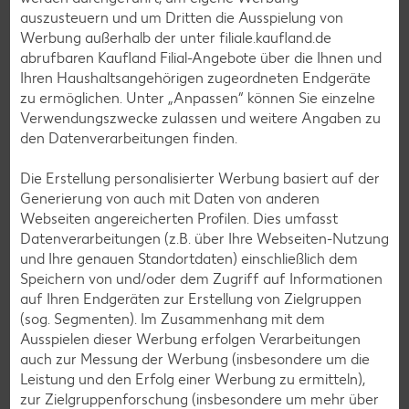
auszusteuern und um Dritten die Ausspielung von
Vitamin B2:
0.09 mg
Werbung außerhalb der unter filiale.kaufland.de
Vitamin B6:
0.13 mg
abrufbaren Kaufland Filial-Angebote über die Ihnen und
Ihren Haushaltsangehörigen zugeordneten Endgeräte
Vitamin C:
2 mg
zu ermöglichen. Unter „Anpassen“ können Sie einzelne
Vitamin E:
0.2 mg
Verwendungszwecke zulassen und weitere Angaben zu
den Datenverarbeitungen finden.
Die Erstellung personalisierter Werbung basiert auf der
Generierung von auch mit Daten von anderen
Mineralstoffe
Webseiten angereicherten Profilen. Dies umfasst
Datenverarbeitungen (z.B. über Ihre Webseiten-Nutzung
Calcium:
61 mg
und Ihre genauen Standortdaten) einschließlich dem
Speichern von und/oder dem Zugriff auf Informationen
Eisen:
1.9 mg
auf Ihren Endgeräten zur Erstellung von Zielgruppen
Kalium:
649 mg
(sog. Segmenten). Im Zusammenhang mit dem
Ausspielen dieser Werbung erfolgen Verarbeitungen
Magnesium:
50 mg
auch zur Messung der Werbung (insbesondere um die
Natrium:
35 mg
Leistung und den Erfolg einer Werbung zu ermitteln),
zur Zielgruppenforschung (insbesondere um mehr über