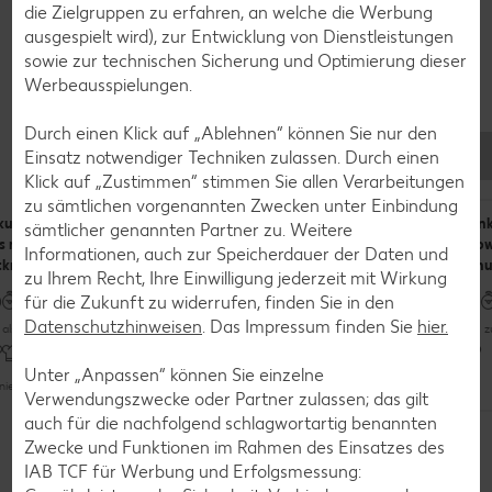
die Zielgruppen zu erfahren, an welche die Werbung
ausgespielt wird), zur Entwicklung von Dienstleistungen
sowie zur technischen Sicherung und Optimierung dieser
Werbeausspielungen.
Rezepte
Durch einen Klick auf „Ablehnen“ können Sie nur den
Leckere Rezepte zum Nachkochen
Einsatz notwendiger Techniken zulassen. Durch einen
Klick auf „Zustimmen“ stimmen Sie allen Verarbeitungen
zu sämtlichen vorgenannten Zwecken unter Einbindung
ulatius-
Schweinefleisch-
Zuckerarme
Pin
sämtlicher genannten Partner zu. Weitere
s mit
Spieße mit
Apfelmus-
Bow
Informationen, auch zur Speicherdauer der Daten und
tkruste
Datteln und
Muffins
Knu
zu Ihrem Recht, Ihre Einwilligung jederzeit mit Wirkung
Chorizo
für die Zukunft zu widerrufen, finden Sie in den
Datenschutzhinweisen
. Das Impressum finden Sie
hier.
als 60 Minuten
Bis zu 60 Minuten
Bis 
Bis zu 60 Minuten
Unter „Anpassen“ können Sie einzelne
Unkompliziert
niert
Unkompliziert
Verwendungszwecke oder Partner zulassen; das gilt
Weitere Rezepte entdecken
auch für die nachfolgend schlagwortartig benannten
Vegan
Zwecke und Funktionen im Rahmen des Einsatzes des
IAB TCF für Werbung und Erfolgsmessung: