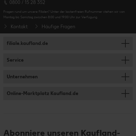
0800 / 15 28 352
Fragen rund um unsere Filialen? Unter der kostenfreien Rufnummer stehen wir von
Montag bis Samstag zwischen 8:00 und 19:00 Uhr zur Verfügung.
Kontakt
Häufige Fragen
filiale.kaufland.de
Service
Unternehmen
Online-Marktplatz Kaufland.de
Abonniere unseren Kaufland-