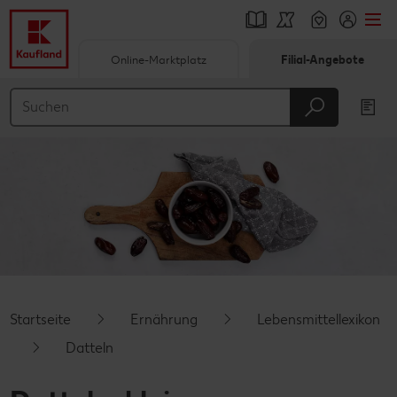
Online-Marktplatz
Filial-Angebote
Springe zu
Hauptinhalt
Footer
Schwebender Seitenbereich
Startseite
Ernährung
Lebensmittellexikon
Datteln