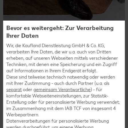
Bevor es weitergeht: Zur Verarbeitung
Nährwert
Ihrer Daten
Wir, die Kaufland Dienstleistung GmbH & Co. KG,
kcal:
277 kcal
verarbeiten Ihre Daten, die wir u.a. auch von Dritten
erheben, auf unseren Webseiten mittels verschiedener
Kohlenhydrate:
65.2 g
Techniken, mit denen eine Speicherung und ein Zugriff
Eiweiß:
2 g
auf Informationen in Ihrem Endgerät erfolgt.
Diese sind teilweise technisch notwendig oder werden
Fett:
0.5 g
mit Ihrer Zustimmung - auch durch Partner (u.a. als
separat
oder
gemeinsam Verantwortliche
) - für
komfortable Webseiteneinstellungen, zur Statistik-
Vitamine
Erstellung oder für personalisierte Werbung verwendet;
im Zusammenhang mit dem IAB TCF von insgesamt
4
Werbepartnern.
Vitamin A:
25 µg
Datenverarbeitungen für personalisierte Werbung
Vitamin B1:
0.04 mg
werden durchgeführt, um eigene Werbung