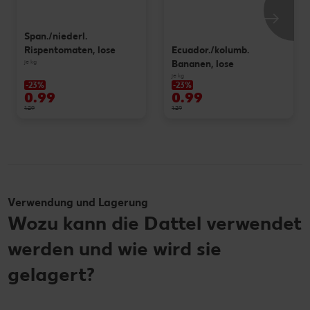
Span./niederl.
Ecuador./kolumb.
Rispentomaten, lose
je kg
Bananen, lose
je kg
-23%
-23%
0.99
0.99
1.29
1.29
Verwendung und Lagerung
Wozu kann die Dattel verwendet
werden und wie wird sie
gelagert?