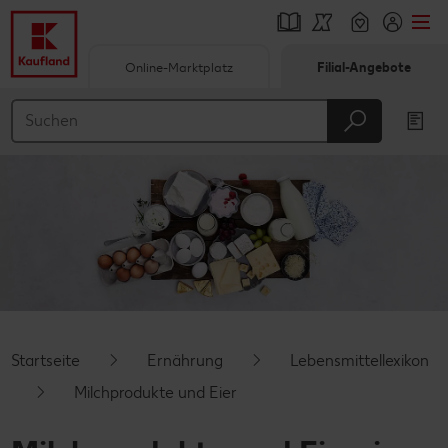
Online-Marktplatz
Filial-Angebote
Springe zu
Hauptinhalt
Footer
Schwebender Seitenbereich
Startseite
Ernährung
Lebensmittellexikon
Milchprodukte und Eier