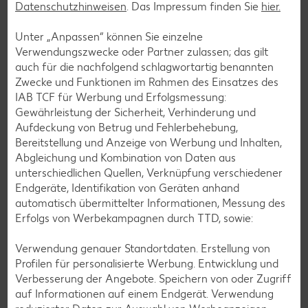
Datenschutzhinweisen
. Das Impressum finden Sie
hier.
Milch kann sowohl getrunken als auch zum Kochen
Unter „Anpassen“ können Sie einzelne
verwendet werden. Weiterhin eignet sie sich zur
Verwendungszwecke oder Partner zulassen; das gilt
Herstellung von Pudding oder anderen Süßspeisen.
auch für die nachfolgend schlagwortartig benannten
Milchpulver wird in erster Linie zur Produktion von
Zwecke und Funktionen im Rahmen des Einsatzes des
Backwaren, Schokolade oder für Babykost verwendet.
IAB TCF für Werbung und Erfolgsmessung:
Ebenfalls bekannt ist die Kondensmilch, eine Zutat zu
Gewährleistung der Sicherheit, Verhinderung und
Kaffee oder Tee. Eier sind in der Küche ebenfalls vielseitig
Aufdeckung von Betrug und Fehlerbehebung,
einsetzbar. Sie schmecken gekocht, gebraten oder auch als
Bereitstellung und Anzeige von Werbung und Inhalten,
Rührei und können als vollwertige Mahlzeit, zum Frühstück
Abgleichung und Kombination von Daten aus
oder auch als Zwischenmahlzeit genossen werden.
unterschiedlichen Quellen, Verknüpfung verschiedener
Endgeräte, Identifikation von Geräten anhand
automatisch übermittelter Informationen, Messung des
Erfolgs von Werbekampagnen durch TTD, sowie:
Verwendung genauer Standortdaten. Erstellung von
Inhaltsstoffe
Profilen für personalisierte Werbung. Entwicklung und
Das steckt in Milchprodukten
Verbesserung der Angebote. Speichern von oder Zugriff
und Eiern
auf Informationen auf einem Endgerät. Verwendung