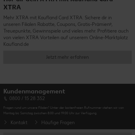
XTRA
Mehr XTRA mit Kaufland Card XTRA: Sichere dir in
unseren Filialen Rabatte, Coupons, Gratis-Prämienᵖ,
Treuepunkte, Gewinnspiele und vieles mehr. Profitiere auch
von vielen XTRA Vorteilen auf unserem Online-Marktplatz
Kaufland.de
Jetzt mehr erfahren
Kundenmanagement
0800 / 15 28 352
Fragen rund um unsere Filialen? Unter der kostenfreien Rufnummer stehen wir von
Montag bis Samstag zwischen 8:00 und 19:00 Uhr zur Verfügung.
Kontakt
Häufige Fragen