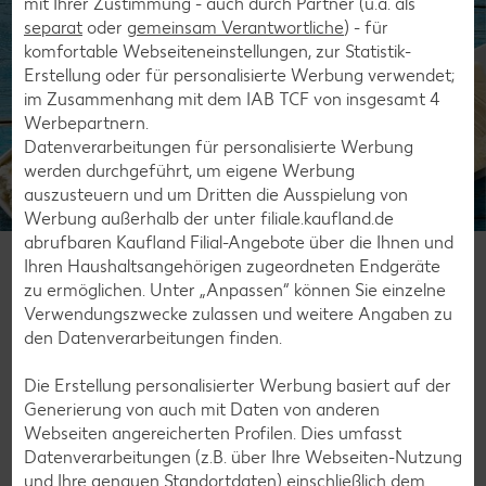
mit Ihrer Zustimmung - auch durch Partner (u.a. als
separat
oder
gemeinsam Verantwortliche
) - für
komfortable Webseiteneinstellungen, zur Statistik-
Erstellung oder für personalisierte Werbung verwendet;
im Zusammenhang mit dem IAB TCF von insgesamt
4
Werbepartnern.
Datenverarbeitungen für personalisierte Werbung
werden durchgeführt, um eigene Werbung
auszusteuern und um Dritten die Ausspielung von
Werbung außerhalb der unter filiale.kaufland.de
abrufbaren Kaufland Filial-Angebote über die Ihnen und
Unsere aktuellen Angebote für
Ihren Haushaltsangehörigen zugeordneten Endgeräte
Milchprodukte
zu ermöglichen. Unter „Anpassen“ können Sie einzelne
Verwendungszwecke zulassen und weitere Angaben zu
Gültig vom 06.08.2026 bis 12.08.2026
den Datenverarbeitungen finden.
Die Erstellung personalisierter Werbung basiert auf der
Generierung von auch mit Daten von anderen
Webseiten angereicherten Profilen. Dies umfasst
KNÜLLER
Datenverarbeitungen (z.B. über Ihre Webseiten-Nutzung
und Ihre genauen Standortdaten) einschließlich dem