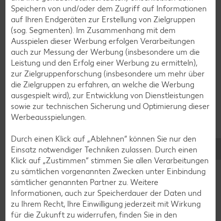
Speichern von und/oder dem Zugriff auf Informationen
auf Ihren Endgeräten zur Erstellung von Zielgruppen
(sog. Segmenten). Im Zusammenhang mit dem
Ausspielen dieser Werbung erfolgen Verarbeitungen
ROYAL ORANGE
auch zur Messung der Werbung (insbesondere um die
Maasdam
ARNAUD
Leistung und den Erfolg einer Werbung zu ermitteln),
je 100 g
Jura-Morbier AOP
zur Zielgruppenforschung (insbesondere um mehr über
je 100 g
-56%
die Zielgruppen zu erfahren, an welche die Werbung
nur
0.69
1.99
ausgespielt wird), zur Entwicklung von Dienstleistungen
1.59
sowie zur technischen Sicherung und Optimierung dieser
Werbeausspielungen.
Durch einen Klick auf „Ablehnen“ können Sie nur den
Einsatz notwendiger Techniken zulassen. Durch einen
Klick auf „Zustimmen“ stimmen Sie allen Verarbeitungen
Verwendung und Lagerung
zu sämtlichen vorgenannten Zwecken unter Einbindung
Wozu können Milchprodukte
sämtlicher genannten Partner zu. Weitere
Informationen, auch zur Speicherdauer der Daten und
und Eier verwendet werden und
zu Ihrem Recht, Ihre Einwilligung jederzeit mit Wirkung
wie werden sie gelagert?
für die Zukunft zu widerrufen, finden Sie in den