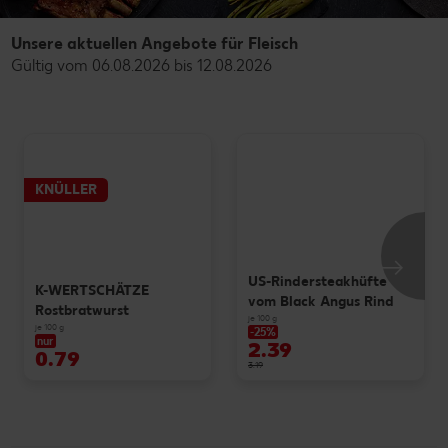
Unsere aktuellen Angebote für Fleisch
Gültig vom 06.08.2026 bis 12.08.2026
KNÜLLER
US-Rindersteakhüfte
K-WERTSCHÄTZE
vom Black Angus Rind
Rostbratwurst
je 100 g
je 100 g
-25%
nur
2.39
0.79
3.19