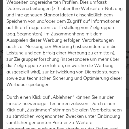
Webseiten angereicherten Profilen. Dies umfasst
Datenverarbeitungen (z.B. über Ihre Webseiten-Nutzung
und Ihre genauen Standortdaten) einschließlich dem
Rezepte
Speichern von und/oder dem Zugriff auf Informationen
Das kannst du mit Rinderhackfleisch
auf Ihren Endgeräten zur Erstellung von Zielgruppen
zubereiten
(sog. Segmenten). Im Zusammenhang mit dem
Ausspielen dieser Werbung erfolgen Verarbeitungen
auch zur Messung der Werbung (insbesondere um die
i-Cheese-
Bifteki mit
Fenchelschiffchen
Sma
Leistung und den Erfolg einer Werbung zu ermitteln),
s
Schafskäse
mit Hack-Bulgur-
Bur
zur Zielgruppenforschung (insbesondere um mehr über
Füllung
die Zielgruppen zu erfahren, an welche die Werbung
ausgespielt wird), zur Entwicklung von Dienstleistungen
u 60 Minuten
Bis zu 30 Minuten
Bis 
sowie zur technischen Sicherung und Optimierung dieser
Bis zu 60 Minuten
Werbeausspielungen.
Unkompliziert
pliziert
Unkompliziert
Unko
Durch einen Klick auf „Ablehnen“ können Sie nur den
Einsatz notwendiger Techniken zulassen. Durch einen
Noch mehr Rezepte entdecken
Klick auf „Zustimmen“ stimmen Sie allen Verarbeitungen
zu sämtlichen vorgenannten Zwecken unter Einbindung
sämtlicher genannten Partner zu. Weitere
Informationen, auch zur Speicherdauer der Daten und