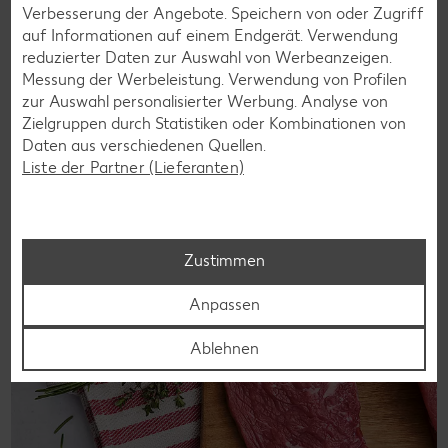
Verbesserung der Angebote. Speichern von oder Zugriff
Rindersteak
auf Informationen auf einem Endgerät. Verwendung
reduzierter Daten zur Auswahl von Werbeanzeigen.
Rindersteaks eignen sich zum kurzen Braten oder Grillen.
Messung der Werbeleistung. Verwendung von Profilen
Bis auf einige wenige Ausnahmen enthalten sie eigentlich
zur Auswahl personalisierter Werbung. Analyse von
keine Knochen und ihr Fleisch ist mager.
Zielgruppen durch Statistiken oder Kombinationen von
Erfahre mehr
Daten aus verschiedenen Quellen.
Liste der Partner (Lieferanten)
Zustimmen
Anpassen
Ablehnen