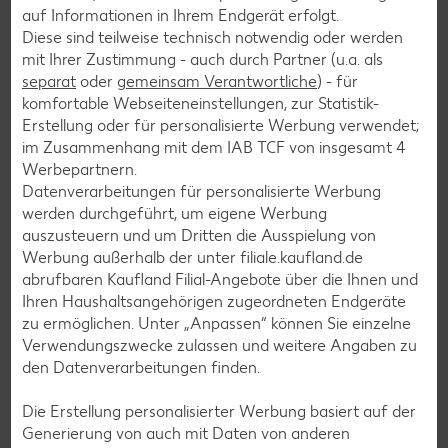
auf Informationen in Ihrem Endgerät erfolgt.
Vitamin B6:
0.2 mg
Diese sind teilweise technisch notwendig oder werden
Vitamin C:
0 mg
mit Ihrer Zustimmung - auch durch Partner (u.a. als
separat
oder
gemeinsam Verantwortliche
) - für
Vitamin E:
0.39 mg
komfortable Webseiteneinstellungen, zur Statistik-
Erstellung oder für personalisierte Werbung verwendet;
im Zusammenhang mit dem IAB TCF von insgesamt
4
Werbepartnern.
Mineralstoffe
Datenverarbeitungen für personalisierte Werbung
werden durchgeführt, um eigene Werbung
auszusteuern und um Dritten die Ausspielung von
Calcium:
6 mg
Werbung außerhalb der unter filiale.kaufland.de
Eisen:
2.24 mg
abrufbaren Kaufland Filial-Angebote über die Ihnen und
Ihren Haushaltsangehörigen zugeordneten Endgeräte
Kalium:
363 mg
zu ermöglichen. Unter „Anpassen“ können Sie einzelne
Magnesium:
24 mg
Verwendungszwecke zulassen und weitere Angaben zu
den Datenverarbeitungen finden.
Natrium:
71 mg
Die Erstellung personalisierter Werbung basiert auf der
Generierung von auch mit Daten von anderen