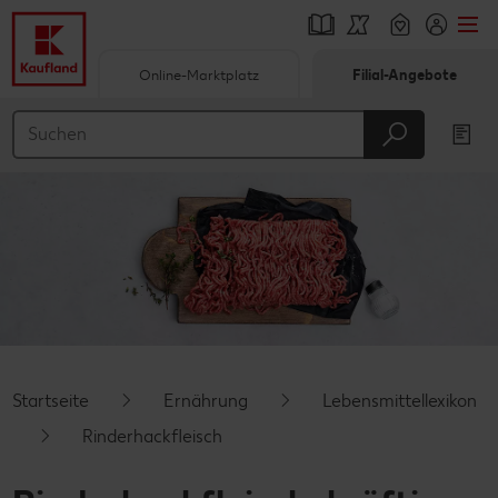
Online-Marktplatz
Filial-Angebote
Springe zu
Hauptinhalt
Footer
Schwebender Seitenbereich
Startseite
Ernährung
Lebensmittellexikon
Rinderhackfleisch