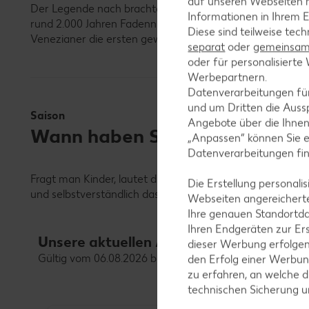
auf unseren Webseiten m
Der Legende nach brachte Marco Polo die Idee für die Vo
Informationen in Ihrem E
rund 2.000 Jahren Fadennudeln aus Hirsemehl hergestellt
Diese sind teilweise tec
Venezianer die ersten gewesen sein, die Nudeln aus Hart
separat
oder
gemeinsam 
oder für personalisier
Werbepartnern.
Datenverarbeitungen fü
und um Dritten die Aussp
Saison
Angebote über die Ihne
Wann haben Spaghetti Saison
„Anpassen“ können Sie 
Datenverarbeitungen fi
Fragt man Kinder, lautet die Antwort ganz klar: immer! T
Die Erstellung personal
und selbstverständlich das ganze Jahr hindurch.
Webseiten angereicherte
Ihre genauen Standortda
Ihren Endgeräten zur Er
Unsere aktuellen Angebote für Grundna
dieser Werbung erfolge
Gültig vom 06.08.2026 bis 12.08.2026
den Erfolg einer Werbun
zu erfahren, an welche d
technischen Sicherung 