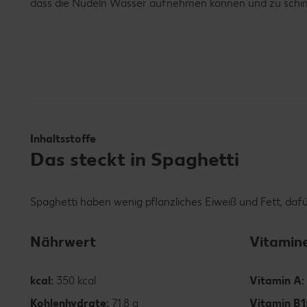
dass die Nudeln Wasser aufnehmen können und zu schi
Inhaltsstoffe
Das steckt in Spaghetti
Spaghetti haben wenig pflanzliches Eiweiß und Fett, dafü
Nährwert
Vitamin
kcal:
350 kcal
Vitamin A:
Kohlenhydrate:
71.8 g
Vitamin B1