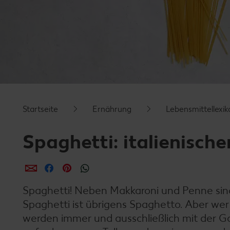
Startseite
Ernährung
Lebensmittellexik
Spaghetti: italienische
per E-Mail teilen
per Facebook teilen
per Pinterest teilen
per WhatsApp teilen
Spaghetti! Neben Makkaroni und Penne sind 
Spaghetti ist übrigens Spaghetto. Aber wer 
werden immer und ausschließlich mit der Ga