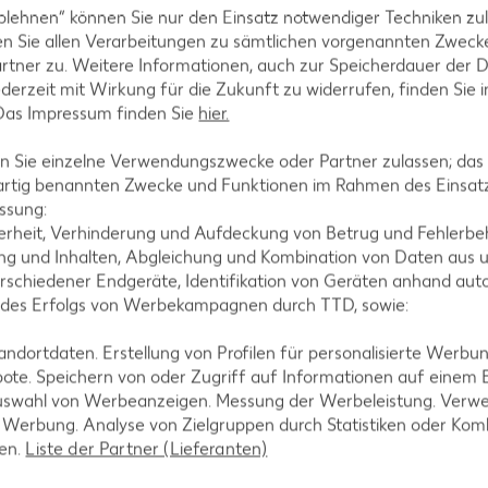
blehnen“ können Sie nur den Einsatz notwendiger Techniken zul
n Sie allen Verarbeitungen zu sämtlichen vorgenannten Zweck
rtner zu. Weitere Informationen, auch zur Speicherdauer der 
jederzeit mit Wirkung für die Zukunft zu widerrufen, finden Sie 
 Das Impressum finden Sie
hier.
 Sie einzelne Verwendungszwecke oder Partner zulassen; das g
artig benannten Zwecke und Funktionen im Rahmen des Einsatz
ssung:
erheit, Verhinderung und Aufdeckung von Betrug und Fehlerbeh
g und Inhalten, Abgleichung und Kombination von Daten aus u
Erdbeer-Croissant
rschiedener Endgeräte, Identifikation von Geräten anhand aut
je Stück
 des Erfolgs von Werbekampagnen durch TTD, sowie:
-28%
0.49
dortdaten. Erstellung von Profilen für personalisierte Werbu
0.69
ote. Speichern von oder Zugriff auf Informationen auf einem
uswahl von Werbeanzeigen. Messung der Werbeleistung. Verwe
r Werbung. Analyse von Zielgruppen durch Statistiken oder Ko
len.
Liste der Partner (Lieferanten)