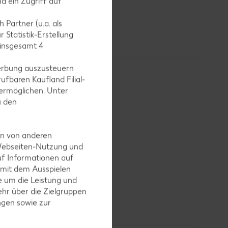
d ein Zugriff auf
bereits vor
llen die
 Partner (u.a. als
 Statistik-Erstellung
 insgesamt
4
erbung auszusteuern
ufbaren Kaufland Filial-
ermöglichen. Unter
u den
en Varianten
en von anderen
 Webseiten-Nutzung und
uf Informationen auf
 mit dem Ausspielen
 um die Leistung und
hr über die Zielgruppen
ngen sowie zur