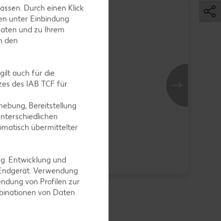
assen. Durch einen Klick
Bri
en unter Einbindung
je St
AKTION
Daten und zu Ihrem
in den
ilt auch für die
es des IAB TCF für
ebung, Bereitstellung
nterschiedlichen
Schoko-Cruffin
omatisch übermittelter
je Stück
-30
0.
nur
1.49
*
ng. Entwicklung und
0.79
 Endgerät. Verwendung
ndung von Profilen zur
mbinationen von Daten