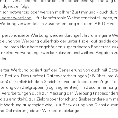
ittels verschiedener Techniken, mit denen eine Speicherung un
rläufer der Spaghetti aus China mit. Dort wurden nachweislich 
ndgerät erfolgt.
. Nach seiner Rückkehr aus dem Reich der Mitte im Jahr 1295 so
hnisch notwendig oder werden mit Ihrer Zustimmung - auch durch
weizengries herstellten.
Verantwortliche
) - für komfortable Webseiteneinstellungen, zur
te Werbung verwendet; im Zusammenhang mit dem IAB TCF von
r personalisierte Werbung werden durchgeführt, um eigene W
ielung von Werbung außerhalb der unter filiale.kaufland.de abr
n und Ihren Haushaltsangehörigen zugeordneten Endgeräte zu 
?
einzelne Verwendungszwecke zulassen und weitere Angaben z
nden.
atsächlich gibt es getrocknete und frische Spaghetti in unzählig
isierter Werbung basiert auf der Generierung von auch mit Dat
n Profilen. Dies umfasst Datenverarbeitungen (z.B. über Ihre
ten) einschließlich dem Speichern von und/oder dem Zugriff a
stellung von Zielgruppen (sog. Segmenten). Im Zusammenhang
hrungsmittel
n Verarbeitungen auch zur Messung der Werbung (insbesondere
g zu ermitteln), zur Zielgruppenforschung (insbesondere um me
ie Werbung ausgespielt wird), zur Entwicklung von Dienstleistu
und Optimierung dieser Werbeausspielungen.