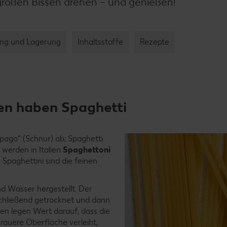
roßen Bissen drehen – und genießen!
ng und Lagerung
Inhaltsstoffe
Rezepte
en haben Spaghetti
spago“ (Schnur) ab; Spaghetti
werden in Italien
Spaghettoni
 Spaghettini sind die feinen
d Wasser hergestellt. Der
schließend getrocknet und dann
ten legen Wert darauf, dass die
rauere Oberfläche verleiht,