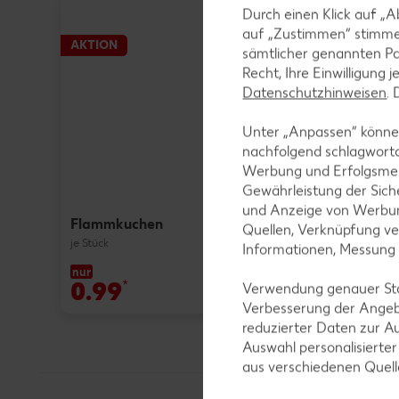
Durch einen Klick auf „A
auf „Zustimmen“ stimme
AKTION
sämtlicher genannten Pa
Recht, Ihre Einwilligung 
Datenschutzhinweisen
.
Unter „Anpassen“ können
nachfolgend schlagwort
Werbung und Erfolgsme
Gewährleistung der Sich
und Anzeige von Werbun
Flammkuchen
Quellen, Verknüpfung ve
je Stück
Informationen, Messung
nur
0.99
*
Verwendung genauer Stan
Verbesserung der Angeb
reduzierter Daten zur A
Auswahl personalisierte
aus verschiedenen Quel