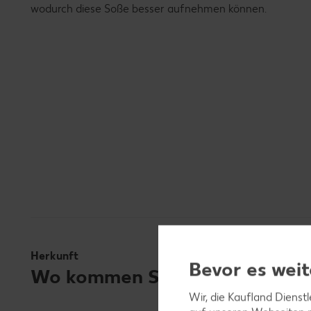
wodurch diese Soße besser aufnehmen können.
Herkunft
Bevor es weit
Wo kommen Spaghetti ursprüng
Wir, die Kaufland Dienst