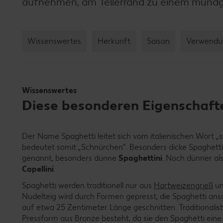
aufnehmen, am Tellerrand zu einem mundg
Wissenswertes
Herkunft
Saison
Verwendu
Wissenswertes
Diese besonderen Eigenschaft
Der Name Spaghetti leitet sich vom italienischen Wort „
bedeutet somit „Schnürchen“. Besonders dicke Spaghetti 
genannt, besonders dünne
Spaghettini
. Noch dünner als
Capellini
.
Spaghetti werden traditionell nur aus
Hartweizengrieß
un
Nudelteig wird durch Formen gepresst, die Spaghetti an
auf etwa 25 Zentimeter Länge geschnitten. Traditionalis
Pressform aus Bronze besteht, da sie den Spaghetti eine 