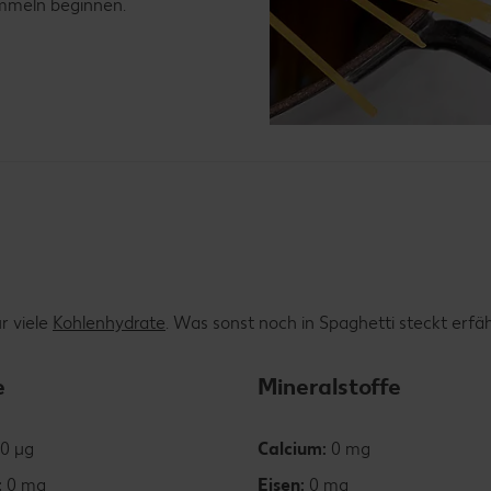
mmeln beginnen.
r viele
Kohlenhydrate
. Was sonst noch in Spaghetti steckt erfäh
e
Mineralstoffe
0 µg
Calcium:
0 mg
:
0 mg
Eisen:
0 mg