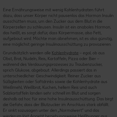
Eine Ernährungsweise mit wenig Kohlenhydraten führt
dazu, dass unser Körper nicht pausenlos das Hormon Insulin
ausschütten muss, um den Zucker aus dem Blut in die
Körperzellen zu schleusen. Insulin ist ein anaboles Hormon,
das heißt, es sorgt dafür, dass Körpermasse, also Fett,
aufgebaut wird. Möchte man abnehmen, ist es also günstig,
eine möglichst geringe Insulinausschüttung zu provozieren.
Grundsätzlich werden alle
Kohlenhydrate
– egal, ob aus
Obst, Brot, Nudeln, Reis, Kartoffeln, Pizza oder Bier –
während des Verdauungsprozesses zu Traubenzucker,
sprich Glukose, abgebaut. Allerdings passiert das in
unterschiedlicher Geschwindigkeit. Reiner Zucker aus
Süßigkeiten oder Softdrinks sowie die Kohlenhydrate aus
Weißmehl, Weißbrot, Kuchen, hellem Reis und auch
Salzkartoffeln landen sehr schnell im Blut und sorgen
deshalb ad hoc für eine hohe Insulinausschüttung. Das birgt
die Gefahr, dass der Blutzucker im Anschluss stark abfällt.
Er sinkt sozusagen unter den „Normalwert“ und das
wiederum löst Appetit beziehungsweise Heißhunger aus.