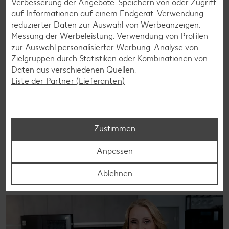
Verbesserung der Angebote. Speichern von oder Zugriff
auf Informationen auf einem Endgerät. Verwendung
reduzierter Daten zur Auswahl von Werbeanzeigen.
Alexa coacht: Clean Eating
Messung der Werbeleistung. Verwendung von Profilen
zur Auswahl personalisierter Werbung. Analyse von
Ernährungsexpertin Dr. Alexa Iwan coacht die Influencerin
Zielgruppen durch Statistiken oder Kombinationen von
Nina Schwaiger vom Instragramkanal @pelican_bay im
Daten aus verschiedenen Quellen.
Clean Eating. Im Video zeigt sie, wie der Verzicht auf
Liste der Partner (Lieferanten)
industriell verarbeitete Lebensmittel und raffinierten Zucker
im Alltag mit Kindern klappt.
Zur Folge
Zustimmen
Anpassen
Weitere Expertenkolumnen
Ablehnen