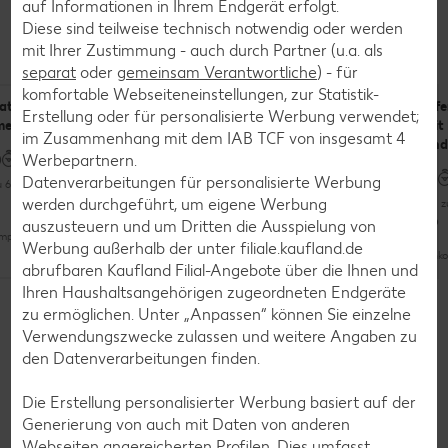
auf Informationen in Ihrem Endgerät erfolgt.
Rezepte
Diese sind teilweise technisch notwendig oder werden
Leckere Rezepte zum Nachkochen
mit Ihrer Zustimmung - auch durch Partner (u.a. als
separat
oder
gemeinsam Verantwortliche
) - für
komfortable Webseiteneinstellungen, zur Statistik-
ateig aus
Low-Carb-
Lammkeule mit
Ofe
Erstellung oder für personalisierte Werbung verwendet;
menkohl
Pasta-Bowl
Ofengemüse
mit
im Zusammenhang mit dem IAB TCF von insgesamt
4
mit
und
Werbepartnern.
Wassermelone
Datenverarbeitungen für personalisierte Werbung
u 60 Minuten
Mehr als 60 Minuten
werden durchgeführt, um eigene Werbung
Bis 
Unkompliziert
Bis zu 30 Minuten
auszusteuern und um Dritten die Ausspielung von
pliziert
Werbung außerhalb der unter filiale.kaufland.de
Unkompliziert
Unko
abrufbaren Kaufland Filial-Angebote über die Ihnen und
Weitere Rezepte entdecken
Ihren Haushaltsangehörigen zugeordneten Endgeräte
Vegetarisch
zu ermöglichen. Unter „Anpassen“ können Sie einzelne
Verwendungszwecke zulassen und weitere Angaben zu
den Datenverarbeitungen finden.
Zurück zu Alexa coacht
Die Erstellung personalisierter Werbung basiert auf der
Generierung von auch mit Daten von anderen
Webseiten angereicherten Profilen. Dies umfasst