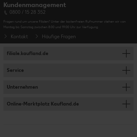
Kundenmanagement
0800 / 15 28 352
Fragen rund um unsere Filialen? Unter der kostenfreien Rufnummer stehen wir von
Montag bis Samstag zwischen 8:00 und 19:00 Uhr zur Verfügung.
Kontakt
Häufige Fragen
filiale.kaufland.de
Service
Unternehmen
Online-Marktplatz Kaufland.de