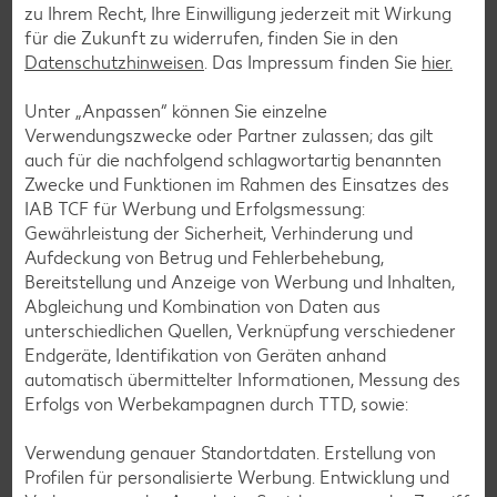
zu Ihrem Recht, Ihre Einwilligung jederzeit mit Wirkung
In dieser Ausgabe hat Ernährungsexpertin Dr. Alexa Iwan
für die Zukunft zu widerrufen, finden Sie in den
den Musikproduzenten Ben Beyer aka DJ David Puentez zu
Datenschutzhinweisen
. Das Impressum finden Sie
hier.
Gast. Im Video zeigt sie, wie Intervallfasten richtig geht und
man den Heißhunger auf Süßes ganz einfach überlisten
Unter „Anpassen“ können Sie einzelne
kann.
Verwendungszwecke oder Partner zulassen; das gilt
auch für die nachfolgend schlagwortartig benannten
Zur Folge
Zwecke und Funktionen im Rahmen des Einsatzes des
IAB TCF für Werbung und Erfolgsmessung:
Gewährleistung der Sicherheit, Verhinderung und
Aufdeckung von Betrug und Fehlerbehebung,
Bereitstellung und Anzeige von Werbung und Inhalten,
Abgleichung und Kombination von Daten aus
unterschiedlichen Quellen, Verknüpfung verschiedener
Endgeräte, Identifikation von Geräten anhand
automatisch übermittelter Informationen, Messung des
Erfolgs von Werbekampagnen durch TTD, sowie:
Verwendung genauer Standortdaten. Erstellung von
Profilen für personalisierte Werbung. Entwicklung und