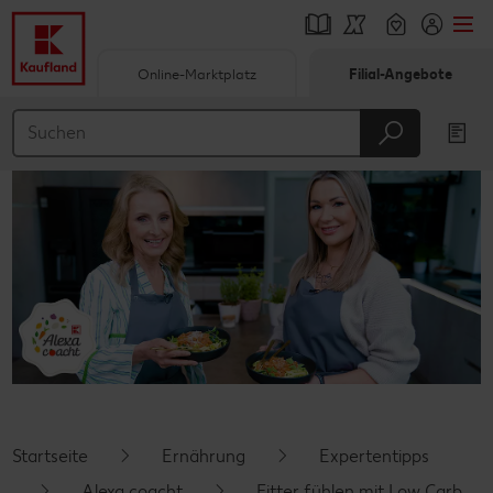
Online-Marktplatz
Filial-Angebote
Springe zu
Hauptinhalt
Footer
Schwebender Seitenbereich
Startseite
Ernährung
Expertentipps
Alexa coacht
Fitter fühlen mit Low Carb