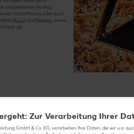
vor allem seine leicht
wie beispielsweise Boskop,
tweder fächerförmig oder auch
ondere
Nüsse
und
Rosinen
, sowie
chmack ab.
glich her?
ergeht: Zur Verarbeitung Ihrer Da
leistung GmbH & Co. KG, verarbeiten Ihre Daten, die wir u.a. au
ene erwähnt, als er vom Apfelkuchen schrieb. Es wird daher 