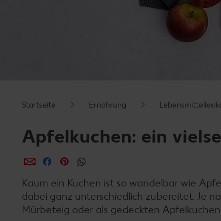
Startseite
Ernährung
Lebensmittellexik
Apfelkuchen: ein vielse
per E-Mail teilen
per Facebook teilen
per Pinterest teilen
per WhatsApp teilen
Kaum ein Kuchen ist so wandelbar wie Apfel
dabei ganz unterschiedlich zubereitet. Je na
Mürbeteig oder als gedeckten Apfelkuchen,