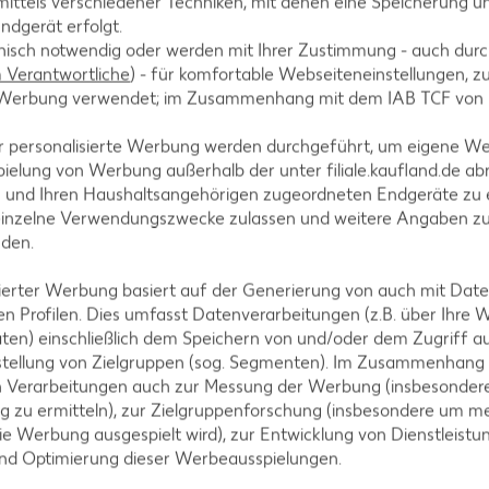
ittels verschiedener Techniken, mit denen eine Speicherung un
urde. Damals war Zucker noch eine sehr teure Zutat, weshalb 
ndgerät erfolgt.
 des American Pie geht übrigens auf britische Auswanderer zur
hnisch notwendig oder werden mit Ihrer Zustimmung - auch durch
Verantwortliche
) - für komfortable Webseiteneinstellungen, zur
te Werbung verwendet; im Zusammenhang mit dem IAB TCF von
r personalisierte Werbung werden durchgeführt, um eigene W
ielung von Werbung außerhalb der unter filiale.kaufland.de abr
?
n und Ihren Haushaltsangehörigen zugeordneten Endgeräte zu 
einzelne Verwendungszwecke zulassen und weitere Angaben z
nden.
isierter Werbung basiert auf der Generierung von auch mit Dat
n Profilen. Dies umfasst Datenverarbeitungen (z.B. über Ihre
ten) einschließlich dem Speichern von und/oder dem Zugriff a
stellung von Zielgruppen (sog. Segmenten). Im Zusammenhang
n Verarbeitungen auch zur Messung der Werbung (insbesondere
det werden und wie wird er gelag
g zu ermitteln), zur Zielgruppenforschung (insbesondere um me
ie Werbung ausgespielt wird), zur Entwicklung von Dienstleistu
und Optimierung dieser Werbeausspielungen.
al mit Vanillesoße oder