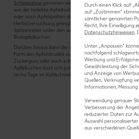
Schlagsahne
genossen werden kann. Kaum eine andere Art
Durch einen Klick auf „A
wie der beliebte Apfelkuchen. So dient das Gebäck mit sa
auf „Zustimmen“ stimme
oder auch Apfelspalten als erfrischender, leichter Somm
sämtlicher genannten Pa
Herbstversuchung gelingt hingegen mit der Zugabe einer
Recht, Ihre Einwilligung 
Spitzenreiter unter den weihnachtlichen Spezialitäten hi
Datenschutzhinweisen
.
Bratapfelkuchen.
Unter „Anpassen“ können
Darüber hinaus kann der Apfelkuchen entweder als Tort
nachfolgend schlagwort
Form des Apfelstrudels zubereitet werden. Der Kuchen läs
Werbung und Erfolgsme
Zuckerguss oder auch schlicht und natürlich als belegter 
Gewährleistung der Sich
Apfelkuchen lässt sich problemlos lagern. Am besten abge
und Anzeige von Werbun
sechs Tage im Kühlschrank, bei Raumtemperatur dagege
Quellen, Verknüpfung ve
Informationen, Messung
Verwendung genauer Stan
Verbesserung der Angeb
reduzierter Daten zur A
Auswahl personalisierte
aus verschiedenen Quel