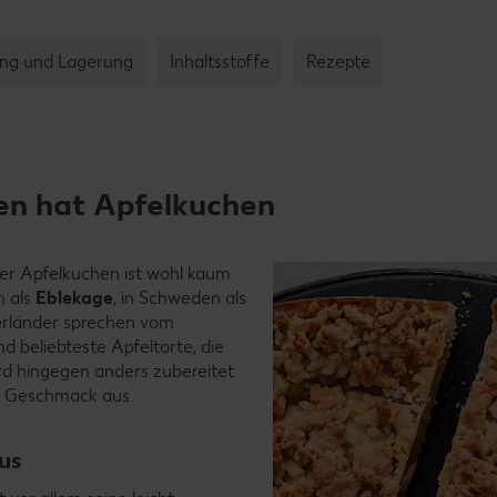
ng und Lagerung
Inhaltsstoffe
Rezepte
en hat Apfelkuchen
der Apfelkuchen ist wohl kaum
n als
Eblekage
, in Schweden als
erländer sprechen vom
d beliebteste Apfeltorte, die
ird hingegen anders zubereitet
en Geschmack aus.
us