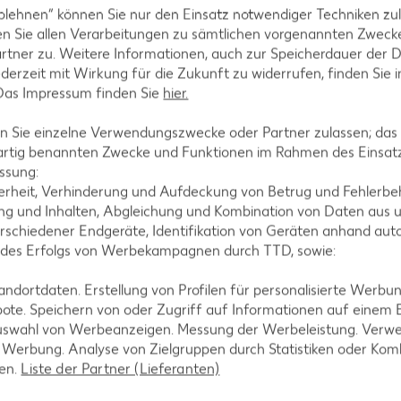
 von Gebäck ist so vielseitig,
blehnen“ können Sie nur den Einsatz notwendiger Techniken zul
ftigen Äpfeln, Apfelspitzen
n Sie allen Verarbeitungen zu sämtlichen vorgenannten Zweck
erkuchen. Eine süße
rtner zu. Weitere Informationen, auch zur Speicherdauer der 
 leichten Creme. Der
jederzeit mit Wirkung für die Zukunft zu widerrufen, finden Sie 
ngegen ist ohne Zweifel der
 Das Impressum finden Sie
hier.
 Sie einzelne Verwendungszwecke oder Partner zulassen; das g
e oder auch in der bekannten
artig benannten Zwecke und Funktionen im Rahmen des Einsatz
st sich ideal mit Zucker oder
ssung:
Teig hergestellt werden. Ein
erheit, Verhinderung und Aufdeckung von Betrug und Fehlerbeh
deckt, hält er sich fünf bis
g und Inhalten, Abgleichung und Kombination von Daten aus u
n nur wenige Tage.
rschiedener Endgeräte, Identifikation von Geräten anhand aut
 des Erfolgs von Werbekampagnen durch TTD, sowie:
dortdaten. Erstellung von Profilen für personalisierte Werbu
ote. Speichern von oder Zugriff auf Informationen auf einem
uswahl von Werbeanzeigen. Messung der Werbeleistung. Verwe
r Werbung. Analyse von Zielgruppen durch Statistiken oder Ko
len.
Liste der Partner (Lieferanten)