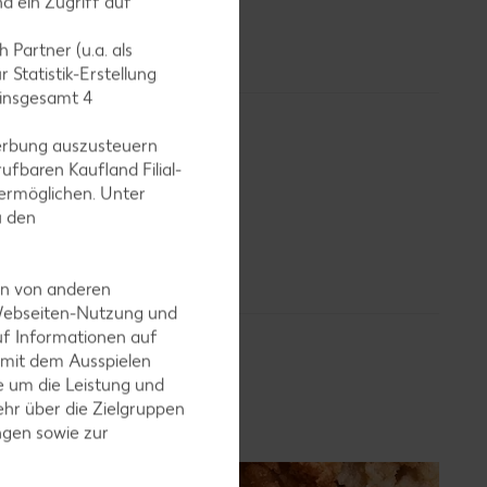
d ein Zugriff auf
Kuchen meist
ück.
 Partner (u.a. als
 Statistik-Erstellung
 insgesamt
4
erbung auszusteuern
ufbaren Kaufland Filial-
ermöglichen. Unter
u den
en von anderen
 Webseiten-Nutzung und
uf Informationen auf
 mit dem Ausspielen
 um die Leistung und
ert?
hr über die Zielgruppen
ngen sowie zur