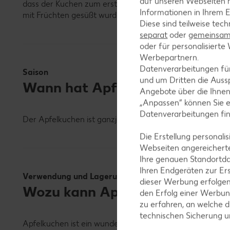
auf unseren Webseiten m
dass der Kuchen zum ersten Mal in England zubereitet w
Informationen in Ihrem E
mit Früchten gesüßt wurden. Die amerikanische Variante
Diese sind teilweise tec
separat
oder
gemeinsam 
oder für personalisier
Werbepartnern.
Datenverarbeitungen fü
Saison
und um Dritten die Aussp
Wann hat Apfelkuchen Saison
Angebote über die Ihne
„Anpassen“ können Sie 
Datenverarbeitungen fi
Der Apfelkuchen ist ganzjährig als Frischware verfügbar.
Die Erstellung personal
Webseiten angereicherte
Ihre genauen Standortda
Ihren Endgeräten zur Er
Verwendung und Lagerung
dieser Werbung erfolge
Wozu kann Apfelkuchen verwen
den Erfolg einer Werbun
zu erfahren, an welche d
technischen Sicherung 
Apfelkuchen ist ein wunderbares Dessert, welches option