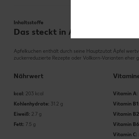
Inhaltsstoffe
Das steckt in Apfelkuchen
Apfelkuchen enthält durch seine Hauptzutat Äpfel wertvol
zuckerreduzierte Rezepte oder Vollkorn-Varianten eher g
Nährwert
Vitamin
kcal:
203 kcal
Vitamin A:
Kohlenhydrate:
31.2 g
Vitamin B1
Eiweiß:
2.7 g
Vitamin B2
Fett:
7.5 g
Vitamin B
Vitamin C: