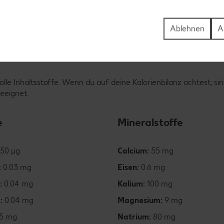
Ablehnen
A
le Inhaltsstoffe. Wenn du auf deine Kalorienbilanz achtest, sin
eeignet.
e
Mineralstoffe
50 µg
Calcium:
55 mg
:
0.03 mg
Eisen:
0.6 mg
:
0.04 mg
Kalium:
100 mg
6:
0.04 mg
Magnesium:
9 mg
5 mg
Natrium:
80 mg