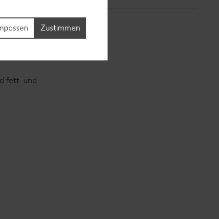
npassen
Zustimmen
d fett- und