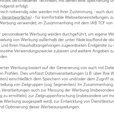
ittels verschiedener Techniken, mit denen eine Speicherung un
ermutet, dass es sich hierbei ursprünglich um eine eher höfische
ndgerät erfolgt.
peise serviert, bevor sie allmählich auch als Suppeneinlage Ve
hnisch notwendig oder werden mit Ihrer Zustimmung - auch durch
lage zu kräftigen Suppen genutzt.
Verantwortliche
) - für komfortable Webseiteneinstellungen, zur
te Werbung verwendet; im Zusammenhang mit dem IAB TCF von
r personalisierte Werbung werden durchgeführt, um eigene W
ielung von Werbung außerhalb der unter filiale.kaufland.de abr
n und Ihren Haushaltsangehörigen zugeordneten Endgeräte zu 
einzelne Verwendungszwecke zulassen und weitere Angaben z
nden.
 zur Verfügung stehen, handelt es sich beim Eierstich nicht u
isierter Werbung basiert auf der Generierung von auch mit Dat
fügbar – entweder in frischer oder in fertiger Form. Ferner gibt
n Profilen. Dies umfasst Datenverarbeitungen (z.B. über Ihre
t ist, so dass er nur noch aufgekocht werden muss.
ten) einschließlich dem Speichern von und/oder dem Zugriff a
stellung von Zielgruppen (sog. Segmenten). Im Zusammenhang
n Verarbeitungen auch zur Messung der Werbung (insbesondere
g zu ermitteln), zur Zielgruppenforschung (insbesondere um me
ie Werbung ausgespielt wird), zur Entwicklung von Dienstleistu
und Optimierung dieser Werbeausspielungen.
 werden und wie wird er gelagert?