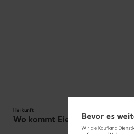
Herkunft
Bevor es weit
Wo kommt Eierstich ursprüngli
Wir, die Kaufland Dienst