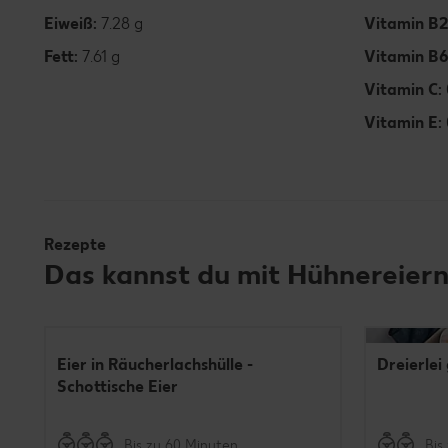
Eiweiß:
7.28 g
Vitamin B2
Fett:
7.61 g
Vitamin B
Vitamin C:
Vitamin E:
Rezepte
Das kannst du mit Hühnereiern
Eier in Räucherlachshülle -
Dreierlei 
Schottische Eier
Bis zu 60 Minuten
Bis