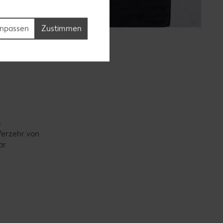
npassen
Zustimmen
s
Verzehr von
r.