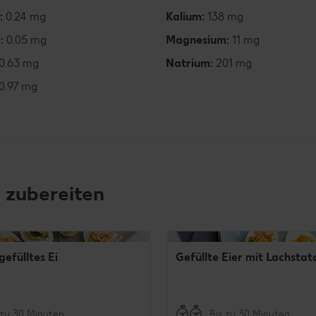
:
0.24 mg
Kalium:
138 mg
6:
0.05 mg
Magnesium:
11 mg
0.63 mg
Natrium:
201 mg
0.97 mg
 zubereiten
gefülltes Ei
Gefüllte Eier mit Lachstat
 zu 30 Minuten
Bis zu 30 Minuten