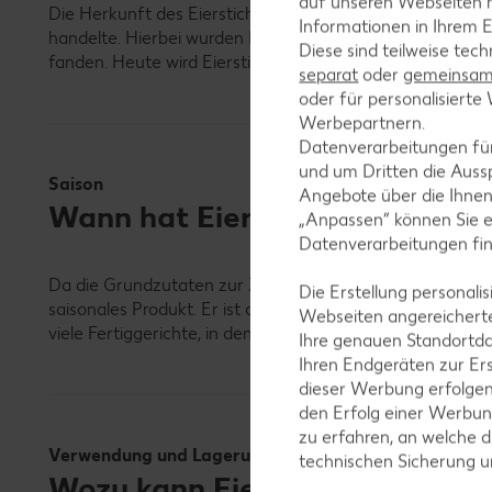
auf unseren Webseiten m
Die Herkunft des Eierstichs ist umstritten, jedoch wird v
Informationen in Ihrem E
handelte. Hierbei wurden Eierstiche auch als Frühstückss
Diese sind teilweise tec
fanden. Heute wird Eierstich vorrangig als herzhafte Bei
separat
oder
gemeinsam 
oder für personalisier
Werbepartnern.
Datenverarbeitungen fü
und um Dritten die Aussp
Saison
Angebote über die Ihne
Wann hat Eierstich Saison?
„Anpassen“ können Sie 
Datenverarbeitungen fi
Da die Grundzutaten zur Zubereitung das ganze Jahr über
Die Erstellung personal
saisonales Produkt. Er ist daher ganzjährig im Handel ver
Webseiten angereicherte
viele Fertiggerichte, in denen Eierstich bereits inkludier
Ihre genauen Standortda
Ihren Endgeräten zur Er
dieser Werbung erfolge
den Erfolg einer Werbun
zu erfahren, an welche d
Verwendung und Lagerung
technischen Sicherung 
Wozu kann Eierstich verwendet