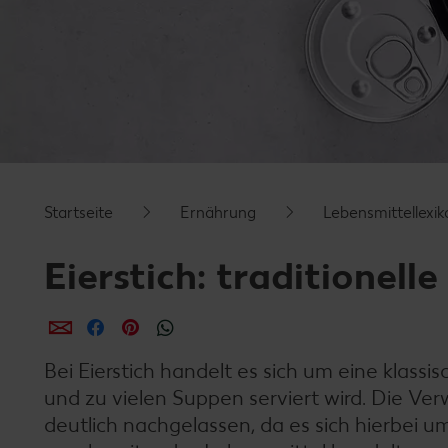
Startseite
Ernährung
Lebensmittellexik
Eierstich: traditionel
per E-Mail teilen
per Facebook teilen
per Pinterest teilen
per WhatsApp teilen
Bei Eierstich handelt es sich um eine klas
und zu vielen Suppen serviert wird. Die Ve
deutlich nachgelassen, da es sich hierbei u