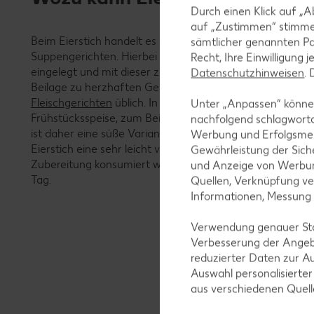
Durch einen Klick auf „A
auf „Zustimmen“ stimme
Beim Eierstich handelt es sich um eine klassische Beilage
sämtlicher genannten Pa
Suppengerichten. Hierbei werden die fertigen Eierstiche 
Recht, Ihre Einwilligung 
eingelegt und mit dieser zusammen verspeist. Weiterhin
Datenschutzhinweisen
.
Beilage zu herzhaften Gerichten wie zum Beispiel
Spinat
Fleischgerichten
üblich. In einigen Kulturen ist der Eierst
Unter „Anpassen“ können
Frühstücksspeise, zum Beispiel in Japan. Hier wird er ge
nachfolgend schlagwort
ist daher eine süße Variante des eher herzhaften, europä
Werbung und Erfolgsme
Eierstich eine sehr leicht verderbliche Speise ist, sollte e
Gewährleistung der Sich
Zubereitung konsumiert werden. Im Kühlschrank aufbewah
und Anzeige von Werbun
Tag.
Quellen, Verknüpfung ve
Informationen, Messung
Verwendung genauer Stan
Verbesserung der Angeb
reduzierter Daten zur A
Auswahl personalisierte
aus verschiedenen Quel