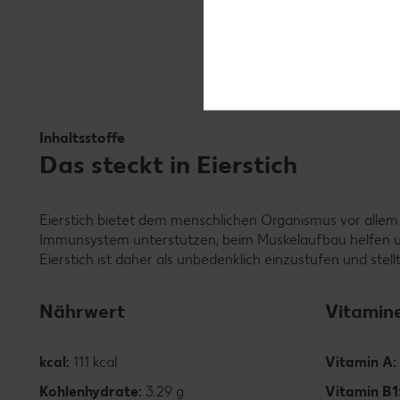
Inhaltsstoffe
Das steckt in Eierstich
Eierstich bietet dem menschlichen Organismus vor allem
Immunsystem unterstützen, beim Muskelaufbau helfen u
Eierstich ist daher als unbedenklich einzustufen und ste
Nährwert
Vitamin
kcal:
111 kcal
Vitamin A:
Kohlenhydrate:
3.29 g
Vitamin B1