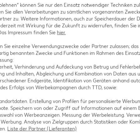
blehnen“ können Sie nur den Einsatz notwendiger Techniken zul
n Sie allen Verarbeitungen zu sämtlichen vorgenannten Zweck
 oder Einlage in
rtner zu. Weitere Informationen, auch zur Speicherdauer der 
einfach in die noch heiße Suppe
jederzeit mit Wirkung für die Zukunft zu widerrufen, finden Sie 
 ist auch eine Verwendung als
 Das Impressum finden Sie
hier.
und
Kartoffeln
sowie zu
ich aber auch eine klassische
 Sie einzelne Verwendungszwecke oder Partner zulassen; das g
meinsam mit Honig verspeist und
artig benannten Zwecke und Funktionen im Rahmen des Einsatz
ischen Eierstichs. Da frischer
ssung:
r idealerweise sofort nach der
erheit, Verhinderung und Aufdeckung von Betrug und Fehlerbeh
rt, hält er sich maximal einen
g und Inhalten, Abgleichung und Kombination von Daten aus u
rschiedener Endgeräte, Identifikation von Geräten anhand aut
 des Erfolgs von Werbekampagnen durch TTD, sowie:
dortdaten. Erstellung von Profilen für personalisierte Werbu
ote. Speichern von oder Zugriff auf Informationen auf einem
uswahl von Werbeanzeigen. Messung der Werbeleistung. Verwe
r Werbung. Analyse von Zielgruppen durch Statistiken oder Ko
len.
Liste der Partner (Lieferanten)