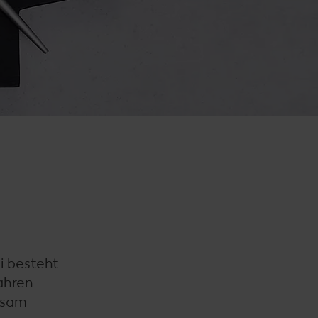
i besteht
ahren
ühsam