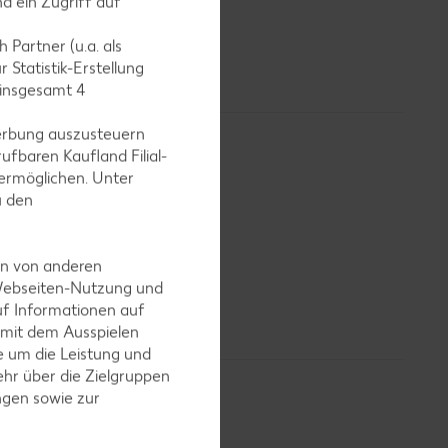
d ein Zugriff auf
 Speise
rwendung
 Partner (u.a. als
 Statistik-Erstellung
 insgesamt
4
erbung auszusteuern
ufbaren Kaufland Filial-
ermöglichen. Unter
u den
m ein
en von anderen
 es auch
 Webseiten-Nutzung und
uf Informationen auf
 mit dem Ausspielen
 um die Leistung und
hr über die Zielgruppen
ngen sowie zur