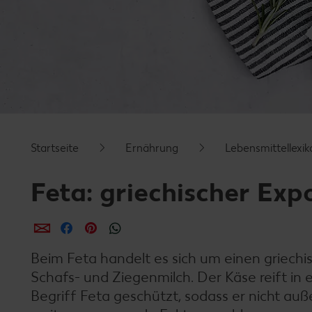
Startseite
Ernährung
Lebensmittellexik
Feta: griechischer Exp
per E-Mail teilen
per Facebook teilen
per Pinterest teilen
per WhatsApp teilen
Beim Feta handelt es sich um einen griech
Schafs- und Ziegenmilch. Der Käse reift in 
Begriff Feta geschützt, sodass er nicht auß