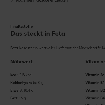
Noch mehr Rezepte entdecken
Inhaltsstoffe
Das steckt in Feta
Feta-Käse ist ein wertvoller Lieferant der Mineralstoff
Nährwert
Vitamin
kcal:
218 kcal
Vitamin A:
Kohlenhydrate:
0 g
Vitamin B1
Eiweiß:
18.4 g
Vitamin B2
Fett:
16 g
Vitamin B