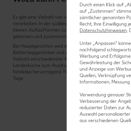
Durch einen Klick auf „A
auf „Zustimmen“ stimme
Es gibt eine Vielzahl von verschiedenen Möglichkeiten, 
sämtlicher genannten Pa
verarbeiten. In der südländischen Küche wird er gern in d
Recht, Ihre Einwilligung 
kleinen Auflaufformen zum Beispiel mit Tomaten, Paprik
Datenschutzhinweisen
.
gebacken und zusammen mit frischen Baguettes gereich
Unter „Anpassen“ können
Bei Hauptgerichten wird der Feta gern für Aufläufe oder
nachfolgend schlagwort
Blätterteiggerichten und von Tomaten und Paprika verwe
Werbung und Erfolgsme
Vielzahl verschiedenster Kochrezepte, die den individuell
Gewährleistung der Sich
Landesküche zum Ausdruck bringen. Auch in mediterran
und Anzeige von Werbun
Fetakäse hervorragend. Feta-Käse hält im Kühlschrank n
Quellen, Verknüpfung ve
Tage.
Informationen, Messung
Verwendung genauer Stan
Verbesserung der Angeb
reduzierter Daten zur A
Auswahl personalisierte
aus verschiedenen Quel