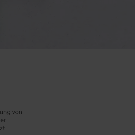
hung von
der
zt