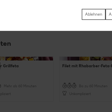
Ablehnen
A
iten
r Grillfeta
Filet mit Rhabarber-Feta
Mehr als 60 Minuten
Bis zu 60 Minuten
liziert
Unkompliziert