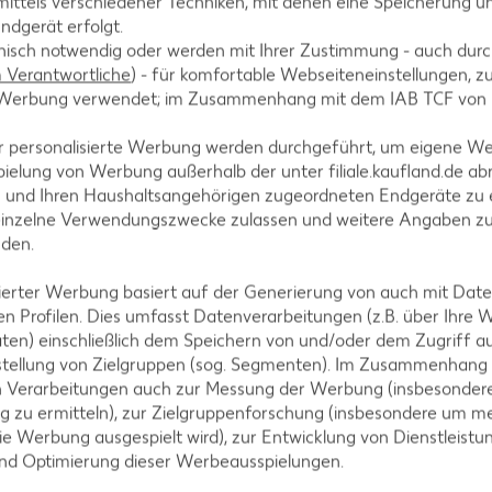
ittels verschiedener Techniken, mit denen eine Speicherung un
chafsmilch. Es gibt günstigere Abwandlungen, etwa den
„Hirte
ndgerät erfolgt.
stellt werden. Feta ist eine geschützte Ursprungsbezeichnung,
hnisch notwendig oder werden mit Ihrer Zustimmung - auch durch
f dem griechischen Festland, wie auch auf der Insel Lesbos nac
Verantwortliche
) - für komfortable Webseiteneinstellungen, zur
hreibt die Portionierung des Käses, Feta bedeutet Stück bezieh
te Werbung verwendet; im Zusammenhang mit dem IAB TCF von
e als Geschenk der Götter erwähnt.
r personalisierte Werbung werden durchgeführt, um eigene W
ielung von Werbung außerhalb der unter filiale.kaufland.de abr
n und Ihren Haushaltsangehörigen zugeordneten Endgeräte zu 
einzelne Verwendungszwecke zulassen und weitere Angaben z
nden.
isierter Werbung basiert auf der Generierung von auch mit Dat
n Profilen. Dies umfasst Datenverarbeitungen (z.B. über Ihre
lake wird das ganze Jahr über produziert und ist ganzjährig v
ten) einschließlich dem Speichern von und/oder dem Zugriff a
stellung von Zielgruppen (sog. Segmenten). Im Zusammenhang
n Verarbeitungen auch zur Messung der Werbung (insbesondere
g zu ermitteln), zur Zielgruppenforschung (insbesondere um me
ie Werbung ausgespielt wird), zur Entwicklung von Dienstleistu
und Optimierung dieser Werbeausspielungen.
en und wie wird er gelagert?