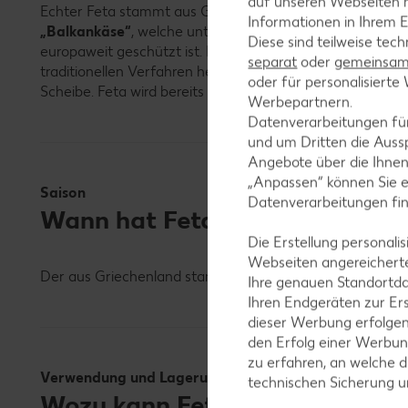
auf unseren Webseiten m
Echter Feta stammt aus Griechenland und besteht aus S
Informationen in Ihrem E
„Balkankäse“
, welche unter anderem aus Kuhmilch herge
Diese sind teilweise tec
europaweit geschützt ist. Der echte Feta wird sowohl au
separat
oder
gemeinsam 
traditionellen Verfahren hergestellt. Das Wort Feta besc
oder für personalisier
Scheibe. Feta wird bereits in der griechischen Mythologi
Werbepartnern.
Datenverarbeitungen fü
und um Dritten die Aussp
Angebote über die Ihne
„Anpassen“ können Sie 
Saison
Datenverarbeitungen fi
Wann hat Feta Saison?
Die Erstellung personal
Webseiten angereicherte
Der aus Griechenland stammende Schafsmilch-Käse in Salz
Ihre genauen Standortda
Ihren Endgeräten zur Er
dieser Werbung erfolge
den Erfolg einer Werbun
zu erfahren, an welche d
Verwendung und Lagerung
technischen Sicherung 
Wozu kann Feta verwendet werd