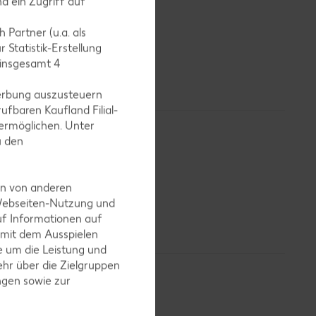
d ein Zugriff auf
nkäse“
oder
 die
 Partner (u.a. als
h
 Statistik-Erstellung
ungsweise
 insgesamt
4
erbung auszusteuern
ufbaren Kaufland Filial-
ermöglichen. Unter
u den
en von anderen
 Webseiten-Nutzung und
erfügbar.
uf Informationen auf
 mit dem Ausspielen
 um die Leistung und
hr über die Zielgruppen
ngen sowie zur