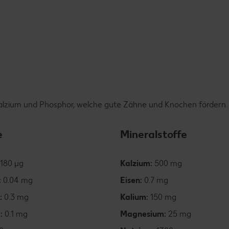
e Kalzium und Phosphor, welche gute Zähne und Knochen fördern.
e
Mineralstoffe
180 µg
Kalzium:
500 mg
:
0.04 mg
Eisen:
0.7 mg
:
0.3 mg
Kalium:
150 mg
6:
0.1 mg
Magnesium:
25 mg