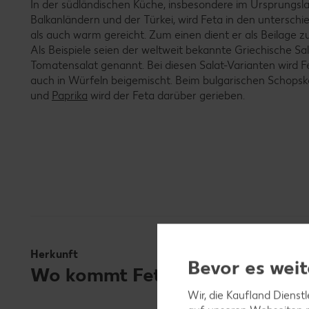
In der südländischen Küche, insbesondere im Ursprungsla
Balkanländern und der Türkei, wird Feta in den unterschi
als auch warm gereicht. Zum einen dient er als Beilage z
Als Beispiele seien der weltweit bekannte Griechische Sal
Tomatensalat genannt. Bei diesen Salat-Varianten wird F
auch in Würfeln beigemischt. Beim bulgarischen Schopsk
und
Paprika
wird der Feta darüber gerieben.
Herkunft
Bevor es weit
Wo kommt Feta ursprünglich h
Wir, die Kaufland Dienst