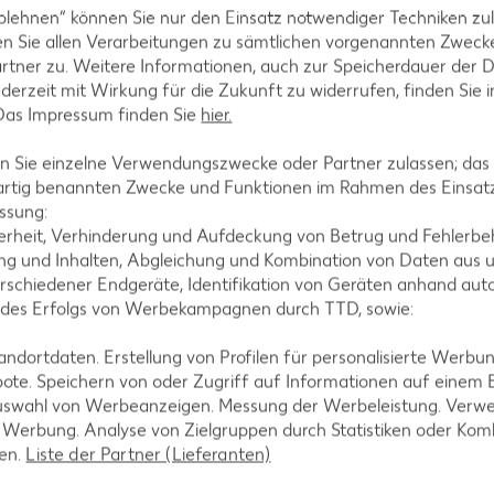
blehnen“ können Sie nur den Einsatz notwendiger Techniken zul
n Sie allen Verarbeitungen zu sämtlichen vorgenannten Zweck
Feta für warme Vorspeisen zu
rtner zu. Weitere Informationen, auch zur Speicherdauer der 
er Pfanne paniert oder in
jederzeit mit Wirkung für die Zukunft zu widerrufen, finden Sie 
a, Gurken und auch mit Ei
 Das Impressum finden Sie
hier.
t.
 Sie einzelne Verwendungszwecke oder Partner zulassen; das g
 auch für Füllungen von
artig benannten Zwecke und Funktionen im Rahmen des Einsatz
ndet. Dabei gibt es eine
ssung:
en Charakter der jeweiligen
erheit, Verhinderung und Aufdeckung von Betrug und Fehlerbeh
e Salate mit
Oliven
passt
g und Inhalten, Abgleichung und Kombination von Daten aus u
ach dem Öffnen circa sieben
rschiedener Endgeräte, Identifikation von Geräten anhand aut
 des Erfolgs von Werbekampagnen durch TTD, sowie:
dortdaten. Erstellung von Profilen für personalisierte Werbu
ote. Speichern von oder Zugriff auf Informationen auf einem
uswahl von Werbeanzeigen. Messung der Werbeleistung. Verwe
r Werbung. Analyse von Zielgruppen durch Statistiken oder Ko
len.
Liste der Partner (Lieferanten)