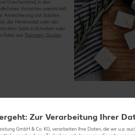
nd Griechenland, in den
edlichsten Varianten sowohl kalt
ur Anreicherung von Salaten.
at, der Hirtensalat oder der
eta dem Salat in Scheiben oder
a-Salat aus
Tomaten
,
Gurken
ergeht: Zur Verarbeitung Ihrer Da
er?
leistung GmbH & Co. KG, verarbeiten Ihre Daten, die wir u.a. au