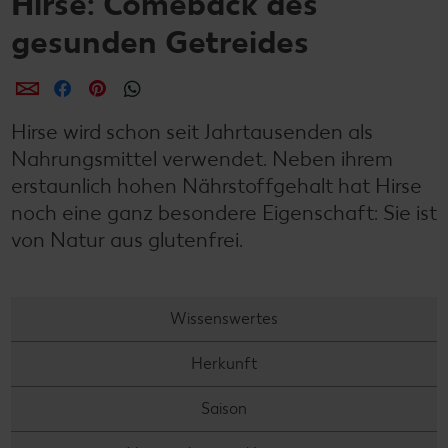
Hirse: Comeback des
gesunden Getreides
per E-Mail teilen
per Facebook teilen
per Pinterest teilen
per WhatsApp teilen
Hirse wird schon seit Jahrtausenden als
Nahrungsmittel verwendet. Neben ihrem
erstaunlich hohen Nährstoffgehalt hat Hirse
noch eine ganz besondere Eigenschaft: Sie ist
von Natur aus glutenfrei.
Wissenswertes
Herkunft
Saison