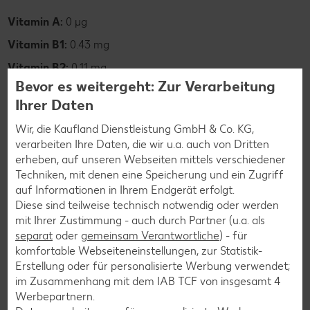
Vitamin A:
0 µg
Vitamin B1:
0.43 mg
Vitamin B2:
0.11 mg
Bevor es weitergeht: Zur Verarbeitung
Vitamin B6:
0.52 mg
Ihrer Daten
Vitamin C:
0 mg
Wir, die Kaufland Dienstleistung GmbH & Co. KG,
Vitamin E:
0.4 mg
verarbeiten Ihre Daten, die wir u.a. auch von Dritten
erheben, auf unseren Webseiten mittels verschiedener
Techniken, mit denen eine Speicherung und ein Zugriff
auf Informationen in Ihrem Endgerät erfolgt.
Mineralstoffe
Diese sind teilweise technisch notwendig oder werden
mit Ihrer Zustimmung - auch durch Partner (u.a. als
separat
oder
gemeinsam Verantwortliche
) - für
Calcium:
10 mg
komfortable Webseiteneinstellungen, zur Statistik-
Erstellung oder für personalisierte Werbung verwendet;
Eisen:
6.9 mg
im Zusammenhang mit dem IAB TCF von insgesamt
4
Kalium:
173 mg
Werbepartnern.