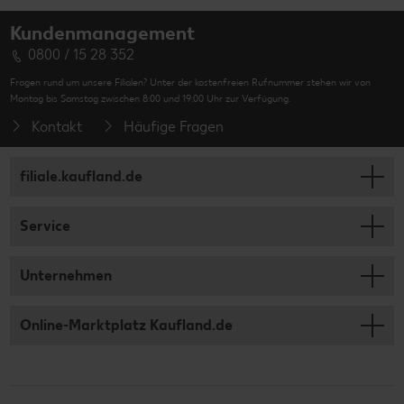
Kundenmanagement
0800 / 15 28 352
Fragen rund um unsere Filialen? Unter der kostenfreien Rufnummer stehen wir von
Montag bis Samstag zwischen 8:00 und 19:00 Uhr zur Verfügung.
Kontakt
Häufige Fragen
filiale.kaufland.de
Service
Unternehmen
Online-Marktplatz Kaufland.de