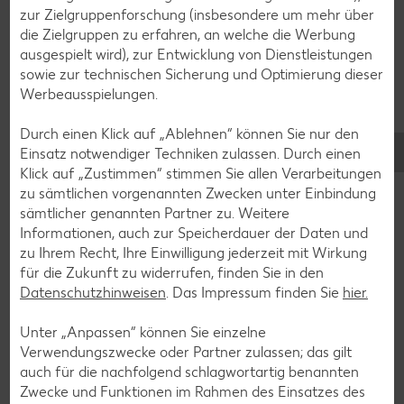
Noch mehr Rezepte entdecken
zur Zielgruppenforschung (insbesondere um mehr über
Glutenfrei
Vegetarisch
die Zielgruppen zu erfahren, an welche die Werbung
Vegetarisch
ausgespielt wird), zur Entwicklung von Dienstleistungen
sowie zur technischen Sicherung und Optimierung dieser
Zurück zum Lebensmittellexikon
Werbeausspielungen.
Durch einen Klick auf „Ablehnen“ können Sie nur den
Einsatz notwendiger Techniken zulassen. Durch einen
Klick auf „Zustimmen“ stimmen Sie allen Verarbeitungen
Weitere interessante Artikel
zu sämtlichen vorgenannten Zwecken unter Einbindung
sämtlicher genannten Partner zu. Weitere
Informationen, auch zur Speicherdauer der Daten und
zu Ihrem Recht, Ihre Einwilligung jederzeit mit Wirkung
für die Zukunft zu widerrufen, finden Sie in den
Datenschutzhinweisen
. Das Impressum finden Sie
hier.
Unter „Anpassen“ können Sie einzelne
Verwendungszwecke oder Partner zulassen; das gilt
auch für die nachfolgend schlagwortartig benannten
Zwecke und Funktionen im Rahmen des Einsatzes des