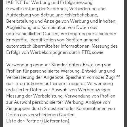
IAB TCF für Werbung und Erfolgsmessung:
Gewährleistung der Sicherheit, Verhinderung und
Aufdeckung von Betrug und Fehlerbehebung,
Bereitstellung und Anzeige von Werbung und Inhalten,
Reis
Abgleichung und Kombination von Daten aus
unterschiedlichen Quellen, Verknüpfung verschiedener
Der Reis als Kulturpflanze wird seit mindestens 7.000 Jahren
Endgeräte, Identifikation von Geräten anhand
kultiviert. Er ist leicht verdaulich und als Vollkorn- oder
automatisch übermittelter Informationen, Messung des
Wildreis außerdem besonders sättigend.
Erfolgs von Werbekampagnen durch TTD, sowie:
Erfahre mehr
Verwendung genauer Standortdaten. Erstellung von
Profilen für personalisierte Werbung. Entwicklung und
Verbesserung der Angebote. Speichern von oder Zugriff
auf Informationen auf einem Endgerät. Verwendung
reduzierter Daten zur Auswahl von Werbeanzeigen.
Messung der Werbeleistung. Verwendung von Profilen
zur Auswahl personalisierter Werbung. Analyse von
Zielgruppen durch Statistiken oder Kombinationen von
Daten aus verschiedenen Quellen.
Liste der Partner (Lieferanten)