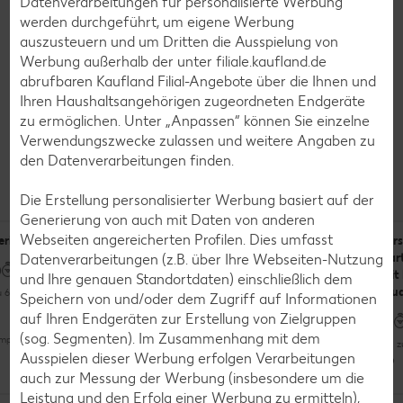
Datenverarbeitungen für personalisierte Werbung
Magnesium:
123 mg
werden durchgeführt, um eigene Werbung
Natrium:
3 mg
auszusteuern und um Dritten die Ausspielung von
Werbung außerhalb der unter filiale.kaufland.de
abrufbaren Kaufland Filial-Angebote über die Ihnen und
Ihren Haushaltsangehörigen zugeordneten Endgeräte
zu ermöglichen. Unter „Anpassen“ können Sie einzelne
Verwendungszwecke zulassen und weitere Angaben zu
Rezepte
den Datenverarbeitungen finden.
Das kannst du mit Hirse zubereiten
Die Erstellung personalisierter Werbung basiert auf der
Generierung von auch mit Daten von anderen
Webseiten angereicherten Profilen. Dies umfasst
erisotto
Hühnchen-
Lauwarmer
Hirs
Datenverarbeitungen (z.B. über Ihre Webseiten-Nutzung
Hirsotto
Linsen-Hirse-
Kar
Salat
mit
und Ihre genauen Standortdaten) einschließlich dem
Qua
u 60 Minuten
Speichern von und/oder dem Zugriff auf Informationen
Bis zu 60 Minuten
auf Ihren Endgeräten zur Erstellung von Zielgruppen
Bis zu 30 Minuten
(sog. Segmenten). Im Zusammenhang mit dem
pliziert
Bis 
Ausspielen dieser Werbung erfolgen Verarbeitungen
Unkompliziert
Raffiniert
auch zur Messung der Werbung (insbesondere um die
Leistung und den Erfolg einer Werbung zu ermitteln),