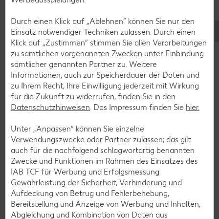
Mehr erfahren
Durch einen Klick auf „Ablehnen“ können Sie nur den
Einsatz notwendiger Techniken zulassen. Durch einen
Klick auf „Zustimmen“ stimmen Sie allen Verarbeitungen
zu sämtlichen vorgenannten Zwecken unter Einbindung
sämtlicher genannten Partner zu. Weitere
Informationen, auch zur Speicherdauer der Daten und
zu Ihrem Recht, Ihre Einwilligung jederzeit mit Wirkung
für die Zukunft zu widerrufen, finden Sie in den
Datenschutzhinweisen
. Das Impressum finden Sie
hier.
Unter „Anpassen“ können Sie einzelne
Verwendungszwecke oder Partner zulassen; das gilt
auch für die nachfolgend schlagwortartig benannten
Zwecke und Funktionen im Rahmen des Einsatzes des
IAB TCF für Werbung und Erfolgsmessung:
Gewährleistung der Sicherheit, Verhinderung und
Jetzt wird’s sweet!
Aufdeckung von Betrug und Fehlerbehebung,
Bereitstellung und Anzeige von Werbung und Inhalten,
Back-Influencerin Kiki von „Kikis Kitchen“ führt durch einen
Abgleichung und Kombination von Daten aus