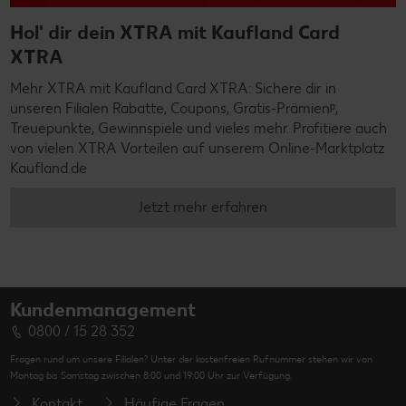
Hol' dir dein XTRA mit Kaufland Card
XTRA
Mehr XTRA mit Kaufland Card XTRA: Sichere dir in
unseren Filialen Rabatte, Coupons, Gratis-Prämienᵖ,
Treuepunkte, Gewinnspiele und vieles mehr. Profitiere auch
von vielen XTRA Vorteilen auf unserem Online-Marktplatz
Kaufland.de
Jetzt mehr erfahren
Kundenmanagement
0800 / 15 28 352
Fragen rund um unsere Filialen? Unter der kostenfreien Rufnummer stehen wir von
Montag bis Samstag zwischen 8:00 und 19:00 Uhr zur Verfügung.
Kontakt
Häufige Fragen