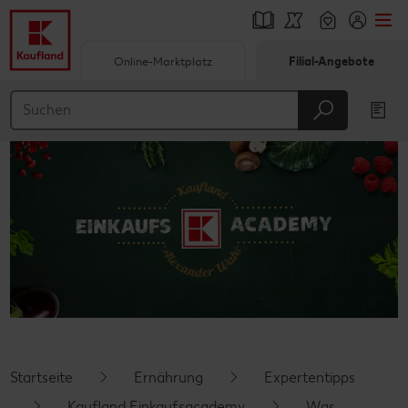
Online-Marktplatz
Filial-Angebote
Springe zu
Hauptinhalt
Footer
Schwebender Seitenbereich
Startseite
Ernährung
Expertentipps
Kaufland Einkaufsacademy
Was