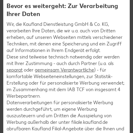
Dr. Alexa Iwan ist Ernährungswissenschaftlerin. Die
Bevor es weitergeht: Zur Verarbeitung
erfahrene Expertin hat schon viele Menschen bei der
Ihrer Daten
Ernährungsumstellung begleitet. Die gesunde und
bewusste Ernährung für die ganze Familie liegt ihr
Wir, die Kaufland Dienstleistung GmbH & Co. KG,
besonders am Herzen. In der Kaufland-Kolumne „
Die
verarbeiten Ihre Daten, die wir u.a. auch von Dritten
Besseresserin
“ zeigt sie, welche positive Wirkung bewusstes
erheben, auf unseren Webseiten mittels verschiedener
Essen haben kann. Ihre kreativen
Rezepte
stehen für eine
Techniken, mit denen eine Speicherung und ein Zugriff
leckere und ausgewogene Küche.
auf Informationen in Ihrem Endgerät erfolgt.
Diese sind teilweise technisch notwendig oder werden
mit Ihrer Zustimmung - auch durch Partner (u.a. als
separat
oder
gemeinsam Verantwortliche
) - für
komfortable Webseiteneinstellungen, zur Statistik-
Zurück zur Kaufland Einkaufsacademy
Erstellung oder für personalisierte Werbung verwendet;
im Zusammenhang mit dem IAB TCF von insgesamt
4
Werbepartnern.
Datenverarbeitungen für personalisierte Werbung
Das könnte dich auch
werden durchgeführt, um eigene Werbung
auszusteuern und um Dritten die Ausspielung von
interessieren
Werbung außerhalb der unter filiale.kaufland.de
abrufbaren Kaufland Filial-Angebote über die Ihnen und