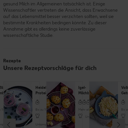
gesund Milch im Allgemeinen tatsächlich ist. Einige
Wissenschaftler vertreten die Ansicht, dass Erwachsene
auf das Lebensmittel besser verzichten sollten, weil sie
bestimmte Krankheiten bedingen könnte. Zu dieser
Annahme gibt es allerdings keine zuverlässige
wissenschaftliche Studie.
Rezepte
Unsere Rezeptvorschläge für dich
ßbrei mit
Heidelbeer-
Igel-
Voll
mbeeren
Proteinshake
Milchbrötchen
Get
u 15 Minuten
Bis zu 15 Minuten
Mehr als 60 Minuten
Bis 
Unkompliziert
pliziert
Unkompliziert
Unko