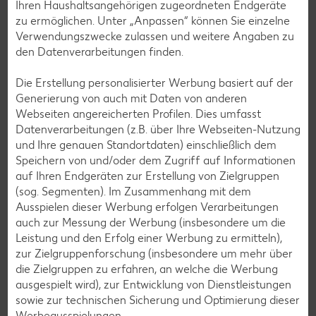
Ihren Haushaltsangehörigen zugeordneten Endgeräte
zu ermöglichen. Unter „Anpassen“ können Sie einzelne
Verwendungszwecke zulassen und weitere Angaben zu
den Datenverarbeitungen finden.
Die Erstellung personalisierter Werbung basiert auf der
Generierung von auch mit Daten von anderen
Webseiten angereicherten Profilen. Dies umfasst
Datenverarbeitungen (z.B. über Ihre Webseiten-Nutzung
und Ihre genauen Standortdaten) einschließlich dem
Speichern von und/oder dem Zugriff auf Informationen
auf Ihren Endgeräten zur Erstellung von Zielgruppen
(sog. Segmenten). Im Zusammenhang mit dem
Eiercodes: Was bedeuten die Ziffern auf
Ausspielen dieser Werbung erfolgen Verarbeitungen
auch zur Messung der Werbung (insbesondere um die
dem Ei?
Leistung und den Erfolg einer Werbung zu ermitteln),
Schon mal die Zahlencodes, die auf unverarbeitete Eier
zur Zielgruppenforschung (insbesondere um mehr über
gestempelt sind, bemerkt? Was steckt hinter der
die Zielgruppen zu erfahren, an welche die Werbung
Ziffernkombination und was haben die Buchstaben zu
ausgespielt wird), zur Entwicklung von Dienstleistungen
bedeuten? Hier mehr über die Codes auf den Eiern
sowie zur technischen Sicherung und Optimierung dieser
erfahren.
Werbeausspielungen.