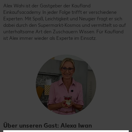
Alex Wahi ist der Gastgeber der Kaufland
Einkaufsacademy. In jeder Folge trifft er verschiedene
Experten. Mit Spaß, Leichtigkeit und Neugier fragt er sich
dabei durch den Supermarkt-Kosmos und vermittelt so auf
unterhaltsame Art den Zuschauern Wissen. Für Kaufland
ist Alex immer wieder als Experte im Einsatz.
Über unseren Gast: Alexa Iwan