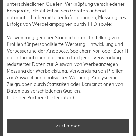
Kaufland Markt und zeigt, welche Ausstattung und Zutaten
unterschiedlichen Quellen, Verknüpfung verschiedener
zum Backen unbedingt im Hause sein sollten. Ebenso verrät
Endgeräte, Identifikation von Geräten anhand
sie, wie sich tierische Zutaten ersetzen lassen und welche
automatisch übermittelter Informationen, Messung des
Alternativen es zu Haushaltszucker gibt.
Erfolgs von Werbekampagnen durch TTD, sowie:
Mehr erfahren
Verwendung genauer Standortdaten. Erstellung von
Profilen für personalisierte Werbung. Entwicklung und
Verbesserung der Angebote. Speichern von oder Zugriff
Weitere Expertenkolumnen
auf Informationen auf einem Endgerät. Verwendung
reduzierter Daten zur Auswahl von Werbeanzeigen.
Messung der Werbeleistung. Verwendung von Profilen
zur Auswahl personalisierter Werbung. Analyse von
Zielgruppen durch Statistiken oder Kombinationen von
Daten aus verschiedenen Quellen.
Liste der Partner (Lieferanten)
Zustimmen