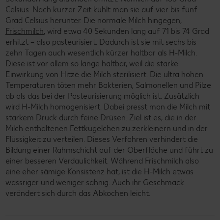
Celsius. Nach kurzer Zeit kühlt man sie auf vier bis fünf
Grad Celsius herunter. Die normale Milch hingegen,
Frischmilch
, wird etwa 40 Sekunden lang auf 71 bis 74 Grad
erhitzt – also pasteurisiert. Dadurch ist sie mit sechs bis
zehn Tagen auch wesentlich kürzer haltbar als H-Milch.
Diese ist vor allem so lange haltbar, weil die starke
Einwirkung von Hitze die Milch sterilisiert. Die ultra hohen
Temperaturen töten mehr Bakterien, Salmonellen und Pilze
ab als das bei der Pasteurisierung möglich ist. Zusätzlich
wird H-Milch homogenisiert. Dabei presst man die Milch mit
starkem Druck durch feine Drüsen. Ziel ist es, die in der
Milch enthaltenen Fettkügelchen zu zerkleinern und in der
Flüssigkeit zu verteilen. Dieses Verfahren verhindert die
Bildung einer Rahmschicht auf der Oberfläche und führt zu
einer besseren Verdaulichkeit. Während Frischmilch also
eine eher sämige Konsistenz hat, ist die H-Milch etwas
wässriger und weniger sahnig. Auch ihr Geschmack
verändert sich durch das Abkochen leicht.