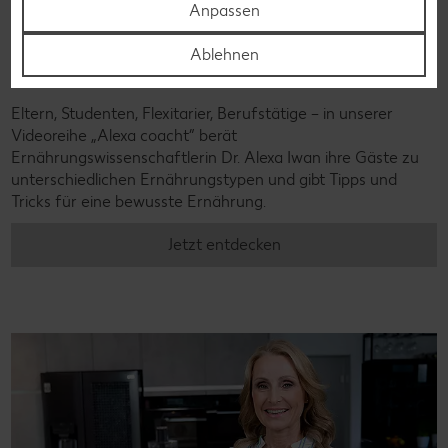
Anpassen
Ablehnen
Alexa coacht
Eltern, Studenten, Flexitarier, Berufstätige – in unserer
Videoreihe „Alexa coacht” berät
Ernährungswissenschaftlerin Dr. Alexa Iwan ihre Gäste zu
unterschiedlichen Ernährungstypen und gibt Tipps und
Tricks für eine bewusste Ernährung.
Jetzt entdecken