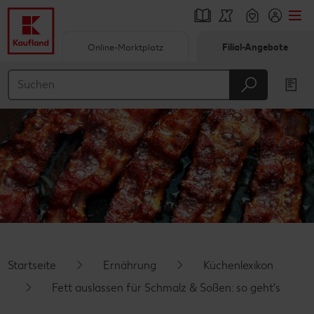
Online-Marktplatz
Filial-Angebote
Springe zu
Hauptinhalt
Footer
Schwebender Seitenbereich
Startseite
Ernährung
Küchenlexikon
Fett auslassen für Schmalz & Soßen: so geht’s