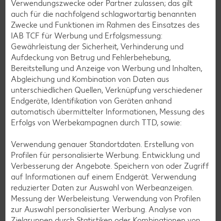
Verwendungszwecke oder Partner zulassen; das gilt
auch für die nachfolgend schlagwortartig benannten
Zwecke und Funktionen im Rahmen des Einsatzes des
IAB TCF für Werbung und Erfolgsmessung:
Gewährleistung der Sicherheit, Verhinderung und
Aufdeckung von Betrug und Fehlerbehebung,
Bereitstellung und Anzeige von Werbung und Inhalten,
Abgleichung und Kombination von Daten aus
unterschiedlichen Quellen, Verknüpfung verschiedener
Endgeräte, Identifikation von Geräten anhand
automatisch übermittelter Informationen, Messung des
Erfolgs von Werbekampagnen durch TTD, sowie:
Aufschäumen
Verwendung genauer Standortdaten. Erstellung von
Profilen für personalisierte Werbung. Entwicklung und
Wie du eine hübsche Haube auf deine liebsten
Verbesserung der Angebote. Speichern von oder Zugriff
Kaffeespezialitäten oder auch den heißen Kakao zauberst,
auf Informationen auf einem Endgerät. Verwendung
ob es dafür zwingend teures Zubehör braucht und was es
reduzierter Daten zur Auswahl von Werbeanzeigen.
beim Milch aufschäumen zu beachten gibt – lies die besten
Messung der Werbeleistung. Verwendung von Profilen
Tipps in unserem Küchenlexikon!
zur Auswahl personalisierter Werbung. Analyse von
Zielgruppen durch Statistiken oder Kombinationen von