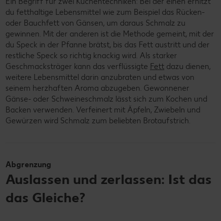
Ein Begriff für zwei Küchentechniken: Bei der einen erhitzt
du fetthaltige Lebensmittel wie zum Beispiel das Rücken-
oder Bauchfett von Gänsen, um daraus Schmalz zu
gewinnen. Mit der anderen ist die Methode gemeint, mit der
du Speck in der Pfanne brätst, bis das Fett austritt und der
restliche Speck so richtig knackig wird. Als starker
Geschmacksträger kann das verflüssigte
Fett
dazu dienen,
weitere Lebensmittel darin anzubraten und etwas von
seinem herzhaften Aroma abzugeben. Gewonnener
Gänse- oder Schweineschmalz lässt sich zum Kochen und
Backen verwenden. Verfeinert mit Äpfeln, Zwiebeln und
Gewürzen wird Schmalz zum beliebten Brotaufstrich.
Abgrenzung
Auslassen und zerlassen: Ist das
das Gleiche?