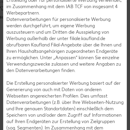
Erstellung oder für personalisierte Werbung verwendet;
u 60 Minuten
im Zusammenhang mit dem IAB TCF von insgesamt
4
Mehr als 60 Minuten
Raffiniert
Werbepartnern.
Bis zu 60 Minuten
it Video
Datenverarbeitungen für personalisierte Werbung
Raffiniert
werden durchgeführt, um eigene Werbung
Raffiniert
auszusteuern und um Dritten die Ausspielung von
Weitere Rezepte entdecken
Werbung außerhalb der unter filiale.kaufland.de
abrufbaren Kaufland Filial-Angebote über die Ihnen und
Ihren Haushaltsangehörigen zugeordneten Endgeräte
zu ermöglichen. Unter „Anpassen“ können Sie einzelne
Verwendungszwecke zulassen und weitere Angaben zu
Zurück zum Küchenlexikon
den Datenverarbeitungen finden.
Die Erstellung personalisierter Werbung basiert auf der
Generierung von auch mit Daten von anderen
Webseiten angereicherten Profilen. Dies umfasst
Weitere interessante Beiträge
Datenverarbeitungen (z.B. über Ihre Webseiten-Nutzung
und Ihre genauen Standortdaten) einschließlich dem
Speichern von und/oder dem Zugriff auf Informationen
auf Ihren Endgeräten zur Erstellung von Zielgruppen
(sog. Segmenten). Im Zusammenhang mit dem