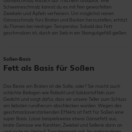
Gänseschmalz köstlich auf frischem Graubrot. Wie
Schweineschmalz kannst du es mit fein gewürfelten
Zwiebeln und Äpfeln verfeinern. Um möglichst reinen
Gänseschmalz fürs Braten und Backen herzustellen, erhitzt
du Flomen bei niedriger Temperatur. Sobald das Fett
geschmolzen ist, durch ein Sieb in ein Steingutgefäß gießen.
Soßen-Basis
Fett als Basis für Soßen
Das Beste am Braten ist die Soße, oder? Sie macht auch
schlichte Beilagen wie Rotkohl und Salzkartoffeln zum
Gedicht und sorgt dafür, dass wir unsere Teller zum Schluss
am liebsten rundherum abschlecken würden. Wegen des
geschmacksverstärkenden Effekts ist Fett für Soßen eine
super Basis. Lasse beispielsweise etwas Gänsefett aus,
brate Gemüse wie Karotten, Zwiebel und Sellerie darin an
und röste im Verlauf Tomatenmark mit. Im mehrmaligen