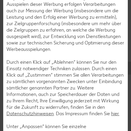
Ausspielen dieser Werbung erfolgen Verarbeitungen
auch zur Messung der Werbung (insbesondere um die
Leistung und den Erfolg einer Werbung zu ermitteln),
zur Zielgruppenforschung (insbesondere um mehr über
die Zielgruppen zu erfahren, an welche die Werbung
ausgespielt wird), zur Entwicklung von Dienstleistungen
sowie zur technischen Sicherung und Optimierung dieser
Werbeausspielungen.
Durch einen Klick auf „Ablehnen“ können Sie nur den
Ausbeinen
Einsatz notwendiger Techniken zulassen. Durch einen
Um rohes Fleisch für einen leckeren Rollbraten, Gulasch
Klick auf „Zustimmen“ stimmen Sie allen Verarbeitungen
oder ein Hähnchenschnitzel selbst vom Knochen zu
zu sämtlichen vorgenannten Zwecken unter Einbindung
schneiden, brauchst du neben dem richtigen Werkzeug vor
sämtlicher genannten Partner zu. Weitere
allem die passende Technik. Erfahre hier, wie dir das
Informationen, auch zur Speicherdauer der Daten und
Ausbeinen gelingt.
zu Ihrem Recht, Ihre Einwilligung jederzeit mit Wirkung
für die Zukunft zu widerrufen, finden Sie in den
Mehr erfahren
Datenschutzhinweisen
. Das Impressum finden Sie
hier.
Unter „Anpassen“ können Sie einzelne