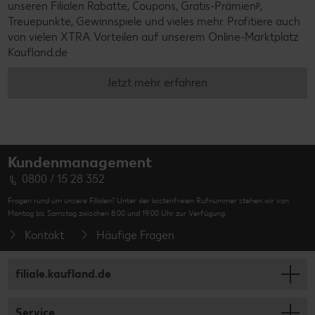
unseren Filialen Rabatte, Coupons, Gratis-Prämienᵖ,
Treuepunkte, Gewinnspiele und vieles mehr. Profitiere auch
von vielen XTRA Vorteilen auf unserem Online-Marktplatz
Kaufland.de
Jetzt mehr erfahren
Kundenmanagement
0800 / 15 28 352
Fragen rund um unsere Filialen? Unter der kostenfreien Rufnummer stehen wir von
Montag bis Samstag zwischen 8:00 und 19:00 Uhr zur Verfügung.
Kontakt
Häufige Fragen
filiale.kaufland.de
Service