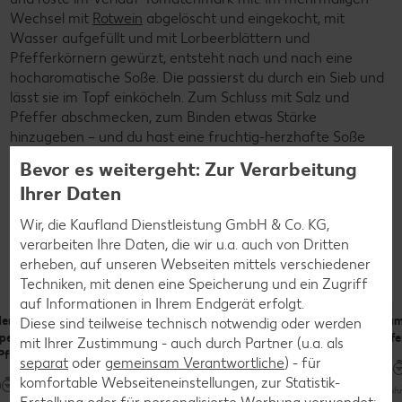
Wechsel mit
Rotwein
abgelöscht und eingekocht, mit
Wasser aufgefüllt und mit Lorbeerblättern und
Pfefferkörnern gewürzt, entsteht nach und nach eine
hocharomatische Soße. Die passierst du durch ein Sieb und
lässt sie im Topf einköcheln. Zum Schluss mit Salz und
Pfeffer abschmecken, zum Binden etwas Stärke
hinzugeben – und du hast eine fruchtig-herzhafte Soße
zum genussvollen Tunken.
Bevor es weitergeht: Zur Verarbeitung
Ihrer Daten
Wir, die Kaufland Dienstleistung GmbH & Co. KG,
Rezepte
verarbeiten Ihre Daten, die wir u.a. auch von Dritten
Leckere Rezepte zum Nachkochen
erheben, auf unseren Webseiten mittels verschiedener
Techniken, mit denen eine Speicherung und ein Zugriff
auf Informationen in Ihrem Endgerät erfolgt.
erfiletsteaks
Böhmischer
Entenbrust
Lam
Diese sind teilweise technisch notwendig oder werden
Speckmantel
Sahne-
mit
Ofe
mit Ihrer Zustimmung - auch durch Partner (u.a. als
 Pflaumen
Rinderbraten
Nusscrunch,
separat
oder
gemeinsam Verantwortliche
) - für
(Svíčková)
Spitzkohl und
komfortable Webseiteneinstellungen, zur Statistik-
Schupfnudeln
Mehr