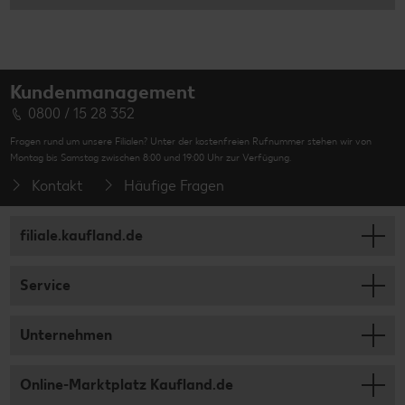
Kundenmanagement
0800 / 15 28 352
Fragen rund um unsere Filialen? Unter der kostenfreien Rufnummer stehen wir von
Montag bis Samstag zwischen 8:00 und 19:00 Uhr zur Verfügung.
Kontakt
Häufige Fragen
filiale.kaufland.de
Service
Unternehmen
Online-Marktplatz Kaufland.de