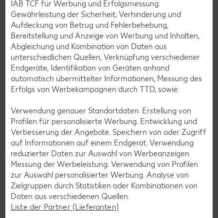
IAB TCF für Werbung und Erfolgsmessung:
Gewährleistung der Sicherheit, Verhinderung und
Aufdeckung von Betrug und Fehlerbehebung,
© bodnarphoto – stock.adobe.com
Bereitstellung und Anzeige von Werbung und Inhalten,
Mindesthaltbarkeitsdatum (MHD)
Abgleichung und Kombination von Daten aus
unterschiedlichen Quellen, Verknüpfung verschiedener
Viele Lebensmittel werden weggeworfen, obwohl sie noch
Endgeräte, Identifikation von Geräten anhand
anstandslos gegessen werden könnten. Was hat es also mit
automatisch übermittelter Informationen, Messung des
dem Mindesthaltbarkeitsdatum auf Produkten genau auf
Erfolgs von Werbekampagnen durch TTD, sowie:
sich? In unserem Beitrag mehr dazu lesen.
Verwendung genauer Standortdaten. Erstellung von
Mehr erfahren
Profilen für personalisierte Werbung. Entwicklung und
Verbesserung der Angebote. Speichern von oder Zugriff
auf Informationen auf einem Endgerät. Verwendung
reduzierter Daten zur Auswahl von Werbeanzeigen.
Messung der Werbeleistung. Verwendung von Profilen
zur Auswahl personalisierter Werbung. Analyse von
Zielgruppen durch Statistiken oder Kombinationen von
Daten aus verschiedenen Quellen.
Liste der Partner (Lieferanten)