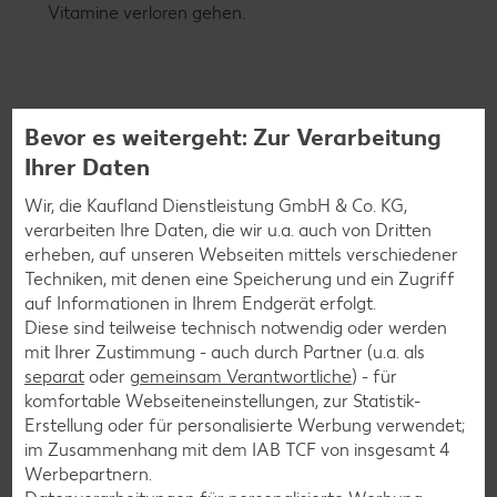
Vitamine verloren gehen.
Kartoffelpüree
Bevor es weitergeht: Zur Verarbeitung
Der Klassiker: Kartoffelpüree
Ihrer Daten
Wir, die Kaufland Dienstleistung GmbH & Co. KG,
Ob Kartoffelpüree, Kürbissuppe oder Knuspereis mit
verarbeiten Ihre Daten, die wir u.a. auch von Dritten
Erdbeerpüree: Pürieren als Zubereitungsmethode kommt in
erheben, auf unseren Webseiten mittels verschiedener
der Küche bei vielen Gelegenheiten zum Einsatz. In unserer
Techniken, mit denen eine Speicherung und ein Zugriff
Rezeptwelt findest du dazu unzählige leckere Gerichte mit
auf Informationen in Ihrem Endgerät erfolgt.
Kartoffelpüree.
Das Kartoffelpüree-Basisrezept findest du
Diese sind teilweise technisch notwendig oder werden
hier.
mit Ihrer Zustimmung - auch durch Partner (u.a. als
separat
oder
gemeinsam Verantwortliche
) - für
Tipp
: Das Grundrezept kannst du prima mit weiteren
komfortable Webseiteneinstellungen, zur Statistik-
Gemüsesorten wie Möhren, Blumenkohl oder
Brokkoli
Erstellung oder für personalisierte Werbung verwendet;
„aufmotzen“. Die Krönung – im wahrsten Sinne des Wortes
im Zusammenhang mit dem IAB TCF von insgesamt
4
– sind dann noch knusprige Toppings, zum Beispiel aus
Werbepartnern.
Röstzwiebeln.