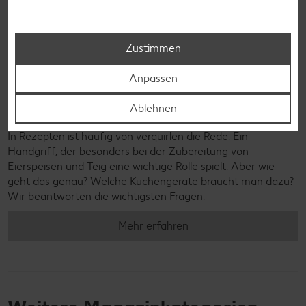
Zustimmen
Anpassen
© Lucky Dragon - stock.adobe.com
Ablehnen
Verquirlen
In Rezepten ist häufig von verquirlen die Rede. Ein
Handgriff, der besonders bei der Zubereitung von
Eierspeisen und Teig eine wichtige Rolle spielt. Aber wie
geht das genau? Welche Küchengeräte braucht man dazu?
Wir beantworten die wichtigsten Fragen.
Mehr erfahren