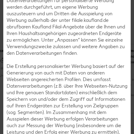
Datenverarbeitungen für personalisierte Werbung
werden durchgeführt, um eigene Werbung
auszusteuern und um Dritten die Ausspielung von
Werbung außerhalb der unter filiale.kaufland.de
Rezepte
abrufbaren Kaufland Filial-Angebote über die Ihnen und
Leckere Rezepte zum Nachkochen
Ihren Haushaltsangehörigen zugeordneten Endgeräte
zu ermöglichen. Unter „Anpassen“ können Sie einzelne
Verwendungszwecke zulassen und weitere Angaben zu
sereis
Gemüse-
Chicken Wings à
Gre
den Datenverarbeitungen finden.
Kartoffel-
la Hudson &
Smo
Fleisch-Brei
Charles
Bow
Die Erstellung personalisierter Werbung basiert auf der
als 60 Minuten
Generierung von auch mit Daten von anderen
Unkompliziert
Webseiten angereicherten Profilen. Dies umfasst
Bis zu 30 Minuten
Mehr als 60 Minuten
Bis 
Datenverarbeitungen (z.B. über Ihre Webseiten-Nutzung
Unkompliziert
und Ihre genauen Standortdaten) einschließlich dem
Unkompliziert
Unko
Mit Video
Speichern von und/oder dem Zugriff auf Informationen
auf Ihren Endgeräten zur Erstellung von Zielgruppen
(sog. Segmenten). Im Zusammenhang mit dem
Weitere Rezepte entdecken
Ausspielen dieser Werbung erfolgen Verarbeitungen
Vegan
auch zur Messung der Werbung (insbesondere um die
Leistung und den Erfolg einer Werbung zu ermitteln),