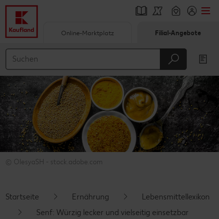
Online-Marktplatz
Filial-Angebote
Springe zu
Hauptinhalt
Footer
Schwebender Seitenbereich
© OlesyaSH - stock.adobe.com
Startseite
Ernährung
Lebensmittellexikon
Senf: Würzig lecker und vielseitig einsetzbar