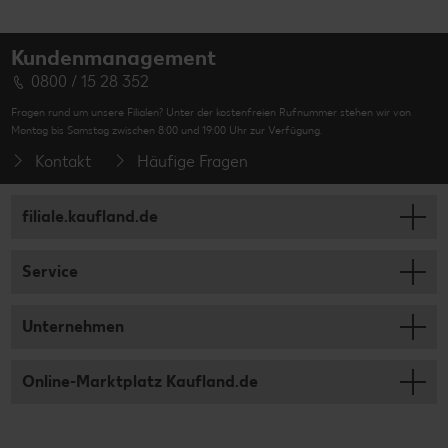
Kundenmanagement
0800 / 15 28 352
Fragen rund um unsere Filialen? Unter der kostenfreien Rufnummer stehen wir von
Montag bis Samstag zwischen 8:00 und 19:00 Uhr zur Verfügung.
Kontakt
Häufige Fragen
filiale.kaufland.de
Service
Unternehmen
Online-Marktplatz Kaufland.de