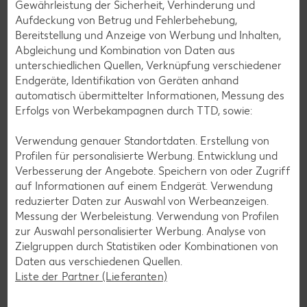
Gewährleistung der Sicherheit, Verhinderung und
Aufdeckung von Betrug und Fehlerbehebung,
Brokkoli
Bereitstellung und Anzeige von Werbung und Inhalten,
Abgleichung und Kombination von Daten aus
Brokkoli oder auch Broccoli ist ein grünes Wunder: Das
unterschiedlichen Quellen, Verknüpfung verschiedener
Gemüse enthält viele Vitamine sowie Nährstoffe und lässt
Endgeräte, Identifikation von Geräten anhand
sich vielseitig zubereiten. Hier mehr über das Mitglied der
automatisch übermittelter Informationen, Messung des
Kohlfamilie erfahren.
Erfolgs von Werbekampagnen durch TTD, sowie:
Mehr erfahren
Verwendung genauer Standortdaten. Erstellung von
Profilen für personalisierte Werbung. Entwicklung und
Verbesserung der Angebote. Speichern von oder Zugriff
auf Informationen auf einem Endgerät. Verwendung
reduzierter Daten zur Auswahl von Werbeanzeigen.
Messung der Werbeleistung. Verwendung von Profilen
zur Auswahl personalisierter Werbung. Analyse von
Zielgruppen durch Statistiken oder Kombinationen von
Daten aus verschiedenen Quellen.
Liste der Partner (Lieferanten)