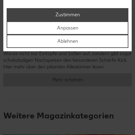
Zustimmen
© Mara Zemgaliete - stock.adobe.com
Anpassen
Chili
Ablehnen
Der kleine Verwandte der Paprika peppt mit seiner feurigen
Würze nicht nur Eintöpfe und Soßen auf, sondern gibt sogar
schokoladigen Nachspeisen den besonderen Schärfe-Kick.
Hier mehr über den pikanten Alleskönner lesen.
Mehr erfahren
Weitere Magazinkategorien