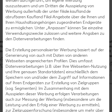
werden durchgeführt, um eigene Werbung
auszusteuern und um Dritten die Ausspielung von
Werbung außerhalb der unter filiale.kaufland.de
abrufbaren Kaufland Filial-Angebote über die Ihnen und
Rezepte
Ihren Haushaltsangehörigen zugeordneten Endgeräte
Leckere Rezepte zum Nachkochen
zu ermöglichen. Unter „Anpassen“ können Sie einzelne
Verwendungszwecke zulassen und weitere Angaben zu
den Datenverarbeitungen finden.
weinebratenburger
Süßer
Senfeier mit
Pas
 Honig-Senf-
Karamell-
Kartoffeln
Sen
Die Erstellung personalisierter Werbung basiert auf der
inade
Senf
mit
Generierung von auch mit Daten von anderen
Gra
Bis zu 60 Minuten
Webseiten angereicherten Profilen. Dies umfasst
Bis zu 30 Minuten
Datenverarbeitungen (z.B. über Ihre Webseiten-Nutzung
Bis zu 30 Minuten
Raffiniert
Bis 
und Ihre genauen Standortdaten) einschließlich dem
Unkompliziert
Speichern von und/oder dem Zugriff auf Informationen
Unkompliziert
auf Ihren Endgeräten zur Erstellung von Zielgruppen
Unko
(sog. Segmenten). Im Zusammenhang mit dem
Weitere Rezepte entdecken
Ausspielen dieser Werbung erfolgen Verarbeitungen
Vegetarisch
auch zur Messung der Werbung (insbesondere um die
Leistung und den Erfolg einer Werbung zu ermitteln),
zur Zielgruppenforschung (insbesondere um mehr über