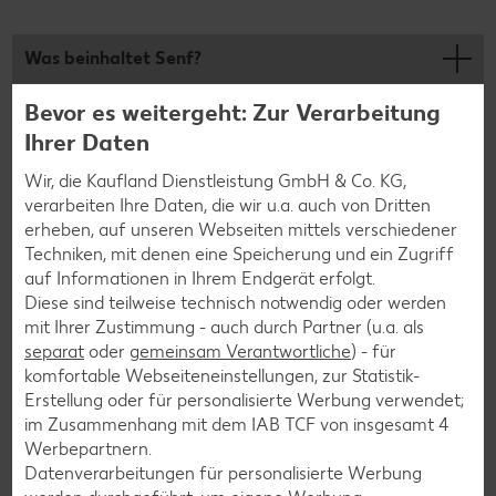
Was beinhaltet Senf?
Wie gesund ist Senf?
Bevor es weitergeht: Zur Verarbeitung
Ihrer Daten
Was enthält Senf?
Wir, die Kaufland Dienstleistung GmbH & Co. KG,
verarbeiten Ihre Daten, die wir u.a. auch von Dritten
Ist Senf eine Hülsenfrucht?
erheben, auf unseren Webseiten mittels verschiedener
Techniken, mit denen eine Speicherung und ein Zugriff
Wie kann man Tafelsenf selbst machen?
auf Informationen in Ihrem Endgerät erfolgt.
Diese sind teilweise technisch notwendig oder werden
Wie nimmt man Senf die Schärfe?
mit Ihrer Zustimmung - auch durch Partner (u.a. als
separat
oder
gemeinsam Verantwortliche
) - für
Welcher Senf passt zur Bratwurst?
komfortable Webseiteneinstellungen, zur Statistik-
Erstellung oder für personalisierte Werbung verwendet;
Wie lange ist Senf haltbar?
im Zusammenhang mit dem IAB TCF von insgesamt
4
Werbepartnern.
Wie lagert man Senf am besten?
Datenverarbeitungen für personalisierte Werbung