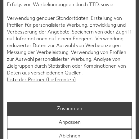
ausgewogenen Ernährung leisten. Solltest du ihn problemlos
Erfolgs von Werbekampagnen durch TTD, sowie:
vertragen und sollte er dir schmecken, kannst du ihn dir
regelmäßig frisch als Saft oder grünen Smoothie
Verwendung genauer Standortdaten. Erstellung von
zubereiten.
Profilen für personalisierte Werbung. Entwicklung und
Verbesserung der Angebote. Speichern von oder Zugriff
auf Informationen auf einem Endgerät. Verwendung
reduzierter Daten zur Auswahl von Werbeanzeigen.
Messung der Werbeleistung. Verwendung von Profilen
Zurück zum Ernährungslexikon
zur Auswahl personalisierter Werbung. Analyse von
Zielgruppen durch Statistiken oder Kombinationen von
Daten aus verschiedenen Quellen.
Liste der Partner (Lieferanten)
Das könnte dich auch
interessieren
Zustimmen
Anpassen
Ablehnen