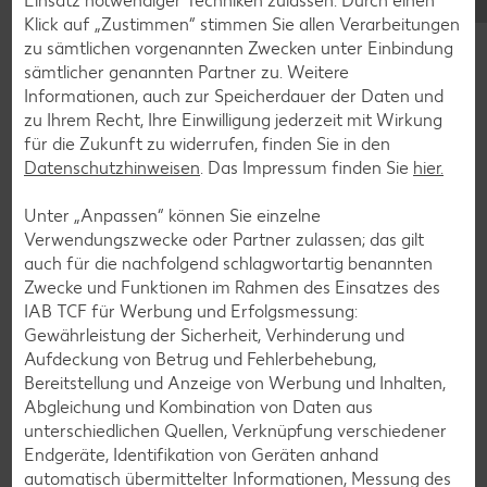
Darm herausleiten. Zusätzlich gibt die Lunge über den
Einsatz notwendiger Techniken zulassen. Durch einen
Atem giftiges Kohlendioxid ab. Deshalb lautet die Devise:
Klick auf „Zustimmen“ stimmen Sie allen Verarbeitungen
Eine gesundheitsbewusste Lebensweise ist besser als ein
zu sämtlichen vorgenannten Zwecken unter Einbindung
gelegentlicher Detox-Tag gegen Gifte im Körper.
sämtlicher genannten Partner zu. Weitere
Informationen, auch zur Speicherdauer der Daten und
zu Ihrem Recht, Ihre Einwilligung jederzeit mit Wirkung
Tipps zur natürlichen Entgiftung im Alltag
für die Zukunft zu widerrufen, finden Sie in den
Datenschutzhinweisen
. Das Impressum finden Sie
hier.
Verzichte auf das Rauchen.
Trinke keinen oder nur sehr selten Alkohol.
Unter „Anpassen“ können Sie einzelne
Ernähre dich möglichst vielseitig: Dein Körper braucht
Verwendungszwecke oder Partner zulassen; das gilt
reichlich Gemüse, Obst, wertvolle Kohlenhydrate, Fette
auch für die nachfolgend schlagwortartig benannten
und Eiweiße.
Zwecke und Funktionen im Rahmen des Einsatzes des
Bleib aktiv und treibe mindestens zweimal pro Woche
IAB TCF für Werbung und Erfolgsmessung:
Sport.
Gewährleistung der Sicherheit, Verhinderung und
Aufdeckung von Betrug und Fehlerbehebung,
Es existieren also keine wissenschaftlichen Beweise, ob
Bereitstellung und Anzeige von Werbung und Inhalten,
Selleriesaft tatsächlich so gesund ist, dass er den Körper
Abgleichung und Kombination von Daten aus
entgiftet. Eines steht allerdings fest: Auch wenn der grüne
unterschiedlichen Quellen, Verknüpfung verschiedener
Saft aus dem Staudensellerie kein Heilversprechen geben
Endgeräte, Identifikation von Geräten anhand
kann, kann er dennoch einen wertvollen Beitrag zu einer
automatisch übermittelter Informationen, Messung des