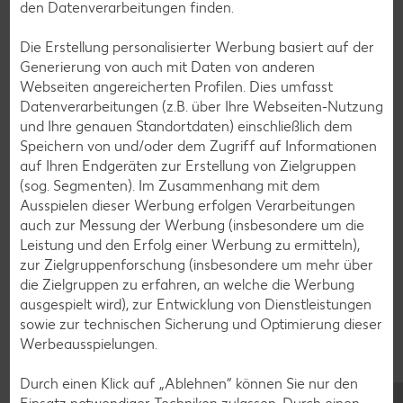
den Datenverarbeitungen finden.
Hartnäckig hält sich die Idee, hin und wieder durch eine
Entgiftung den menschlichen Körper zu reinigen. Detox liegt
Die Erstellung personalisierter Werbung basiert auf der
seit Jahren im Trend. Wer damit gute Erfahrungen gemacht
Generierung von auch mit Daten von anderen
hat, kann selbstverständlich weiterhin unterschiedliche
Webseiten angereicherten Profilen. Dies umfasst
Rezepte für Detox-Kuren ausprobieren, um das
Datenverarbeitungen (z.B. über Ihre Webseiten-Nutzung
Wohlbefinden zu stärken. Es gibt allerdings keine Beweise,
und Ihre genauen Standortdaten) einschließlich dem
dass sich durch eine Detox-Kur tatsächlich Gifte aus dem
Speichern von und/oder dem Zugriff auf Informationen
Organismus leiten lassen. Fest steht nur: Sellerie passt
auf Ihren Endgeräten zur Erstellung von Zielgruppen
perfekt in den Ernährungsansatz
Clean Eating
, bei dem auf
(sog. Segmenten). Im Zusammenhang mit dem
Fastfood, Zucker und künstliche Zusätze verzichtet wird
Ausspielen dieser Werbung erfolgen Verarbeitungen
und bei dem frische, pflanzliche Lebensmittel im Mittelpunkt
auch zur Messung der Werbung (insbesondere um die
stehen.
Leistung und den Erfolg einer Werbung zu ermitteln),
Mediziner raten eher dazu, durch eine grundsätzlich
zur Zielgruppenforschung (insbesondere um mehr über
gesunde Lebensweise den Körper tagtäglich und ganz
die Zielgruppen zu erfahren, an welche die Werbung
automatisch beim Detox zu unterstützen. Das begründet
ausgespielt wird), zur Entwicklung von Dienstleistungen
sich darin, dass sich dein Organismus auf diese Weise sehr
sowie zur technischen Sicherung und Optimierung dieser
gut um sich selbst kümmern kann. Mit der Leber und den
Werbeausspielungen.
Nieren verfügt jeder Mensch über unerlässliche
Entgiftungsorgane, die Schadstoffe über den Urin und den
Durch einen Klick auf „Ablehnen“ können Sie nur den