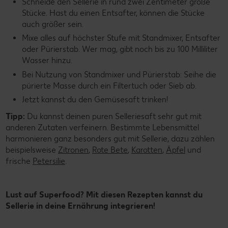
Schneide den Sellerie in rund zwei Zentimeter große
Stücke. Hast du einen Entsafter, können die Stücke
auch größer sein.
Mixe alles auf höchster Stufe mit Standmixer, Entsafter
oder Pürierstab. Wer mag, gibt noch bis zu 100 Milliliter
Wasser hinzu.
Bei Nutzung von Standmixer und Pürierstab: Seihe die
pürierte Masse durch ein Filtertuch oder Sieb ab.
Jetzt kannst du den Gemüsesaft trinken!
Tipp:
Du kannst deinen puren Selleriesaft sehr gut mit
anderen Zutaten verfeinern. Bestimmte Lebensmittel
harmonieren ganz besonders gut mit Sellerie, dazu zählen
beispielsweise
Zitronen
,
Rote Bete
,
Karotten
,
Äpfel
und
frische
Petersilie
.
Lust auf Superfood? Mit diesen Rezepten kannst du
Sellerie in deine Ernährung integrieren!