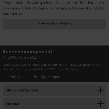
Treuepunkte, Gewinnspiele und vieles mehr. Profitiere auch
von vielen XTRA Vorteilen auf unserem Online-Marktplatz
Kaufland.de
Jetzt mehr erfahren
Kundenmanagement
0800 / 15 28 352
Fragen rund um unsere Filialen? Unter der kostenfreien Rufnummer stehen wir von
Montag bis Samstag zwischen 8:00 und 19:00 Uhr zur Verfügung.
Kontakt
Häufige Fragen
filiale.kaufland.de
Service