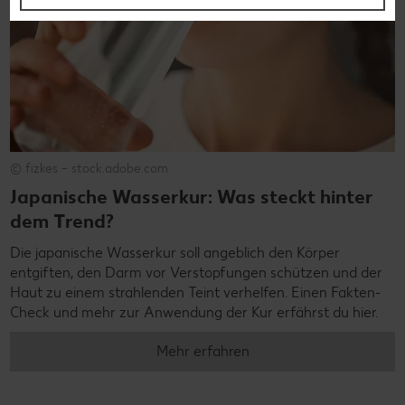
© fizkes – stock.adobe.com
Japanische Wasserkur: Was steckt hinter
dem Trend?
Die japanische Wasserkur soll angeblich den Körper
entgiften, den Darm vor Verstopfungen schützen und der
Haut zu einem strahlenden Teint verhelfen. Einen Fakten-
Check und mehr zur Anwendung der Kur erfährst du hier.
Mehr erfahren