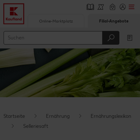
Online-Marktplatz
Filial-Angebote
Springe zu
Hauptinhalt
Footer
Schwebender Seitenbereich
Startseite
Ernährung
Ernährungslexikon
Selleriesaft