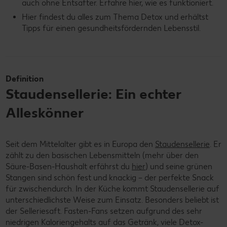
auch ohne Entsafter. Erfahre hier, wie es funktioniert.
Hier findest du alles zum Thema Detox und erhältst
Tipps für einen gesundheitsfördernden Lebensstil.
Definition
Staudensellerie: Ein echter
Alleskönner
Seit dem Mittelalter gibt es in Europa den
Staudensellerie
. Er
zählt zu den basischen Lebensmitteln (mehr über den
Säure-Basen-Haushalt erfährst du
hier
) und seine grünen
Stangen sind schön fest und knackig – der perfekte Snack
für zwischendurch. In der Küche kommt Staudensellerie auf
unterschiedlichste Weise zum Einsatz. Besonders beliebt ist
der Selleriesaft. Fasten-Fans setzen aufgrund des sehr
niedrigen Kaloriengehalts auf das Getränk, viele Detox-