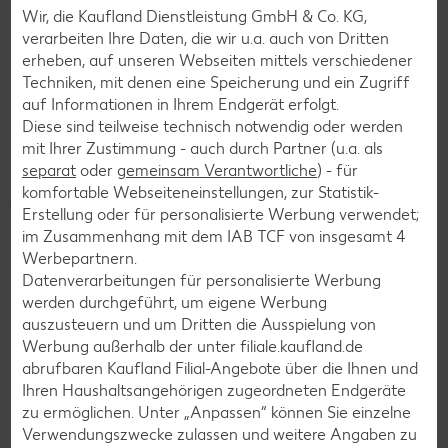
denn er ist sehr kalorienarm: Eine Portion von 100 Gramm
Wir, die Kaufland Dienstleistung GmbH & Co. KG,
enthält lediglich 15 Kalorien. Doch kann ein Sellerie-Smoothie
verarbeiten Ihre Daten, die wir u.a. auch von Dritten
oder -Saft aus diesem Gemüse tatsächlich entgiften oder
erheben, auf unseren Webseiten mittels verschiedener
entschlacken? Derzeit existiert trotz des Hypes um den
Techniken, mit denen eine Speicherung und ein Zugriff
Sellerie kein empirischer Beweis dafür. Auf welche Weise
auf Informationen in Ihrem Endgerät erfolgt.
sich der grüne Trank positiv auf dein persönliches
Diese sind teilweise technisch notwendig oder werden
Wohlbefinden auswirkt, kannst du nur selbst testen. Doch
mit Ihrer Zustimmung - auch durch Partner (u.a. als
Vorsicht, fang vielleicht nicht gleich mit einem großen Glas
separat
oder
gemeinsam Verantwortliche
) - für
Selleriesaft, sondern lieber mit kleinen Portionen an. Nicht
komfortable Webseiteneinstellungen, zur Statistik-
jeder Magen ist an Rohkost gewöhnt, außerdem ist der Saft
Erstellung oder für personalisierte Werbung verwendet;
aufgrund des starken Aromas für manche Menschen
im Zusammenhang mit dem IAB TCF von insgesamt
4
gewöhnungsbedürftig. Wem der Geschmack zu herb ist,
Werbepartnern.
verleiht dem Drink einfach mit etwas Apfelsaft eine
Datenverarbeitungen für personalisierte Werbung
angenehme Süße.
werden durchgeführt, um eigene Werbung
auszusteuern und um Dritten die Ausspielung von
Werbung außerhalb der unter filiale.kaufland.de
abrufbaren Kaufland Filial-Angebote über die Ihnen und
Detox
Ihren Haushaltsangehörigen zugeordneten Endgeräte
Detox: Nur ein Mythos?
zu ermöglichen. Unter „Anpassen“ können Sie einzelne
Verwendungszwecke zulassen und weitere Angaben zu