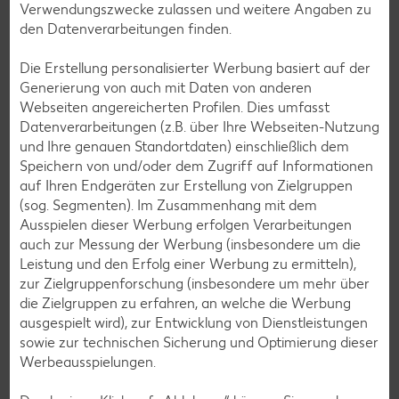
Verwendungszwecke zulassen und weitere Angaben zu
den Datenverarbeitungen finden.
Unsere Schulsachen und Schreibwaren sind nicht nur
Die Erstellung personalisierter Werbung basiert auf der
günstig – manche sind sogar kostenlos! Zum Beispiel der
Generierung von auch mit Daten von anderen
digitale Stundenplan, eine Checkliste für den Schulanfang
Webseiten angereicherten Profilen. Dies umfasst
oder ein individuelles Namensschild – einfach
Datenverarbeitungen (z.B. über Ihre Webseiten-Nutzung
herunterladen, digital ausfüllen und ausdrucken.
und Ihre genauen Standortdaten) einschließlich dem
Speichern von und/oder dem Zugriff auf Informationen
Download: Stundenplan
auf Ihren Endgeräten zur Erstellung von Zielgruppen
(sog. Segmenten). Im Zusammenhang mit dem
Ausspielen dieser Werbung erfolgen Verarbeitungen
auch zur Messung der Werbung (insbesondere um die
Leistung und den Erfolg einer Werbung zu ermitteln),
zur Zielgruppenforschung (insbesondere um mehr über
die Zielgruppen zu erfahren, an welche die Werbung
ausgespielt wird), zur Entwicklung von Dienstleistungen
sowie zur technischen Sicherung und Optimierung dieser
Werbeausspielungen.