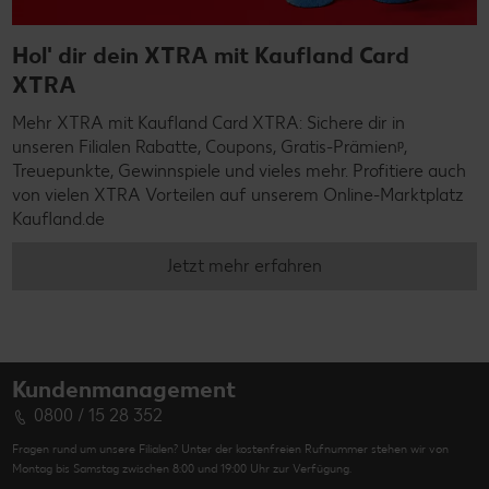
Hol' dir dein XTRA mit Kaufland Card
XTRA
Mehr XTRA mit Kaufland Card XTRA: Sichere dir in
unseren Filialen Rabatte, Coupons, Gratis-Prämienᵖ,
Treuepunkte, Gewinnspiele und vieles mehr. Profitiere auch
von vielen XTRA Vorteilen auf unserem Online-Marktplatz
Kaufland.de
Jetzt mehr erfahren
Kundenmanagement
0800 / 15 28 352
Fragen rund um unsere Filialen? Unter der kostenfreien Rufnummer stehen wir von
Montag bis Samstag zwischen 8:00 und 19:00 Uhr zur Verfügung.