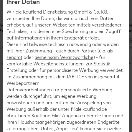
Ihrer Daten
Brotdose & Co.
Wir, die Kaufland Dienstleistung GmbH & Co. KG,
verarbeiten Ihre Daten, die wir u.a. auch von Dritten
erheben, auf unseren Webseiten mittels verschiedener
ckenbrot
Zuckerarme
Schatztruhe
Cro
 Rohkost
Apfelmus-
Kra
Techniken, mit denen eine Speicherung und ein Zugriff
Muffins
auf Informationen in Ihrem Endgerät erfolgt.
Bis zu 30 Minuten
Diese sind teilweise technisch notwendig oder werden
u 30 Minuten
Bis 
mit Ihrer Zustimmung - auch durch Partner (u.a. als
Bis zu 60 Minuten
separat
oder
gemeinsam Verantwortliche
) - für
Unkompliziert
komfortable Webseiteneinstellungen, zur Statistik-
pliziert
Unko
Unkompliziert
Erstellung oder für personalisierte Werbung verwendet;
im Zusammenhang mit dem IAB TCF von insgesamt
4
Weitere Rezepte für den Schulalltag entdecken
Werbepartnern.
Datenverarbeitungen für personalisierte Werbung
werden durchgeführt, um eigene Werbung
auszusteuern und um Dritten die Ausspielung von
Werbung außerhalb der unter filiale.kaufland.de
Download: Stundenplan, Checkliste, Namensschild
abrufbaren Kaufland Filial-Angebote über die Ihnen und
Stundenplan und Co. zum
Ihren Haushaltsangehörigen zugeordneten Endgeräte
zu ermöglichen. Unter „Anpassen“ können Sie einzelne
Herunterladen