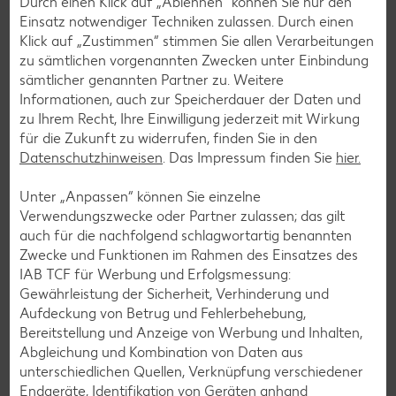
Durch einen Klick auf „Ablehnen“ können Sie nur den
Einsatz notwendiger Techniken zulassen. Durch einen
Klick auf „Zustimmen“ stimmen Sie allen Verarbeitungen
zu sämtlichen vorgenannten Zwecken unter Einbindung
sämtlicher genannten Partner zu. Weitere
Informationen, auch zur Speicherdauer der Daten und
zu Ihrem Recht, Ihre Einwilligung jederzeit mit Wirkung
für die Zukunft zu widerrufen, finden Sie in den
Datenschutzhinweisen
. Das Impressum finden Sie
hier.
Kaufland - Stundenplan
(0.6 MB)
Unter „Anpassen“ können Sie einzelne
Verwendungszwecke oder Partner zulassen; das gilt
auch für die nachfolgend schlagwortartig benannten
Jetzt herunterladen
Zwecke und Funktionen im Rahmen des Einsatzes des
IAB TCF für Werbung und Erfolgsmessung:
Gewährleistung der Sicherheit, Verhinderung und
Aufdeckung von Betrug und Fehlerbehebung,
Bereitstellung und Anzeige von Werbung und Inhalten,
Download: Checkliste
Abgleichung und Kombination von Daten aus
unterschiedlichen Quellen, Verknüpfung verschiedener
Endgeräte, Identifikation von Geräten anhand